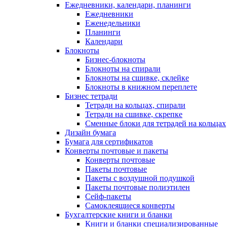
Ежедневники, календари, планинги
Ежедневники
Еженедельники
Планинги
Календари
Блокноты
Бизнес-блокноты
Блокноты на спирали
Блокноты на сшивке, склейке
Блокноты в книжном переплете
Бизнес тетради
Тетради на кольцах, спирали
Тетради на сшивке, скрепке
Сменные блоки для тетрадей на кольцах
Дизайн бумага
Бумага для сертификатов
Конверты почтовые и пакеты
Конверты почтовые
Пакеты почтовые
Пакеты с воздушной подушкой
Пакеты почтовые полиэтилен
Сейф-пакеты
Самоклеящиеся конверты
Бухгалтерские книги и бланки
Книги и бланки специализированные