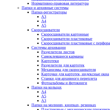
Нормативно-правовая литература
Папки и архивные системы
Папки-регистраторы
А3
А4
А5
Скоросшиватели
Скоросшиватели картонные
Скоросшиватели пластиковые
Скоросшиватели пластиковые с перфор
Системы архивации
Разделители листов
Самоклеящиеся карманы
Картотеки
Разделители для картотек
Механизмы для скоросшивателя
Карточки для картотек, индексные окна
Станки для архивного переплета
Фотоальбомы и фотокниги
Папки на кольцах
А4
А5
А3
Папки на молниях, кнопках, резинках
Пластиковые с механическим прижимо