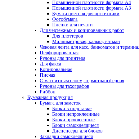
Повышенной плотности формата А4
Повышенной плотности формата А3
Бумага цветная для оргтехники
Фотобумага
Пленки для печати
Для чертежных и копировальных работ
Для плоттеров
Миллиметровая, калька, ватман
Чековая лента для касс, банкоматов и термина
Перфорированная
Рулоны для принтера
Для факса
Копировальная
Писчая
С магнитным слоем, термотрансферная
Рулоны для тахографов
Риббон
Бумажная продукция
Бумага для заметок
Блоки в подставке
Блоки непроклеенные
Блоки проклеенные
Блоки самоклеящиеся
Диспенсеры для блоков
Закладки самоклеящиеся