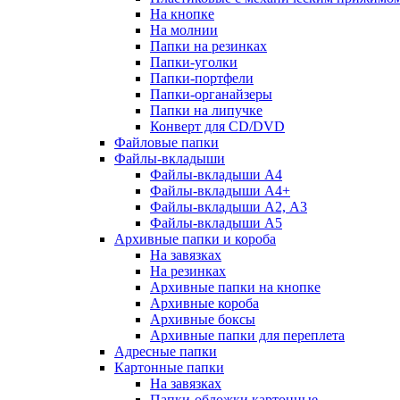
На кнопке
На молнии
Папки на резинках
Папки-уголки
Папки-портфели
Папки-органайзеры
Папки на липучке
Конверт для CD/DVD
Файловые папки
Файлы-вкладыши
Файлы-вкладыши А4
Файлы-вкладыши А4+
Файлы-вкладыши А2, А3
Файлы-вкладыши А5
Архивные папки и короба
На завязках
На резинках
Архивные папки на кнопке
Архивные короба
Архивные боксы
Архивные папки для переплета
Адресные папки
Картонные папки
На завязках
Папки-обложки картонные