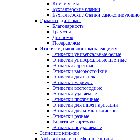
Книги учета
Бухгалтерские бланки
Бухгалтерские бланки самокопирующие
Грамоты, дипломы
Благодарность
Грамоты
Дипломы
Поздравляем
Этикетки, наклейки самоклеящиеся
Этикетки универсальные белые
Этикетки универсальные цветные
Этикетки адресные
Этикетки высокостойкие
Этикетки для папок
Этикетки маркеры
Этикетки всепогодные
Этикетки удаляемые
Этикетки прозрачные
Этикетки для инвентаризации
Этикетки для компакт-дисков
Этикетки разные
Визитные карточки
Этикетки неудаляемые
Записные книжки
Алфавитные и телефонные книги