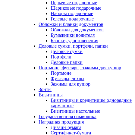
Перьевые подарочные
Шариковые подарочные
Наборы подарочные
Гелевые подарочные
Обложки и бланки документов
Обложки для документов
Бумажники водителя
Бланки, удостоверения
Деловые сумки, портфели, папки
Деловые сумки
Портфели
Деловые папки
Портмоне, футляры, зажимы для купюр
Портмоне
Футляры, чехлы
Зажимы для купюр
Зонты
Визитницы
Визитницы и кредитницы однорядные
карманные
Визитницы настольные
Государственная символика
Наградная продукция
Дизайн-бумага
Сертификат-бумага