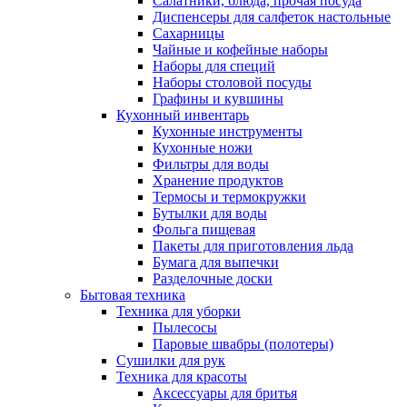
Салатники, блюда, прочая посуда
Диспенсеры для салфеток настольные
Сахарницы
Чайные и кофейные наборы
Наборы для специй
Наборы столовой посуды
Графины и кувшины
Кухонный инвентарь
Кухонные инструменты
Кухонные ножи
Фильтры для воды
Хранение продуктов
Термосы и термокружки
Бутылки для воды
Фольга пищевая
Пакеты для приготовления льда
Бумага для выпечки
Разделочные доски
Бытовая техника
Техника для уборки
Пылесосы
Паровые швабры (полотеры)
Сушилки для рук
Техника для красоты
Аксессуары для бритья