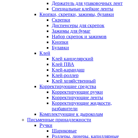
Держатель для упаковочных лент
Специальные клейкие ленты
Кнопки, скрепки, зажимы, булавки
Скрепки
Диспенсеры для скрепок
Зажимы для бумаг
Набор скрепок и зажимов
Кнопки
Булавки
Клей
Клей канцелярский
Клей ПВА
Клей-карандаш
Клей-роллер
Клей хозяйственный
Корректирующие средства
Корректирующие ручки
Корректирующие ленты
Корректирующие жидкости,
разбавители
Комплектующие к дыроколам
Письменные принадлежности
Ручки
Шариковые
Роллеры, линеры, капиллярные