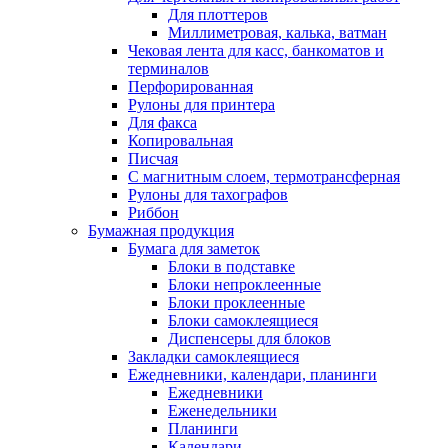
Для плоттеров
Миллиметровая, калька, ватман
Чековая лента для касс, банкоматов и
терминалов
Перфорированная
Рулоны для принтера
Для факса
Копировальная
Писчая
С магнитным слоем, термотрансферная
Рулоны для тахографов
Риббон
Бумажная продукция
Бумага для заметок
Блоки в подставке
Блоки непроклеенные
Блоки проклеенные
Блоки самоклеящиеся
Диспенсеры для блоков
Закладки самоклеящиеся
Ежедневники, календари, планинги
Ежедневники
Еженедельники
Планинги
Календари