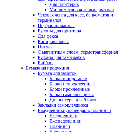
Для плоттеров
Миллиметровая, калька, ватман
Чековая лента для касс, банкоматов и
терминалов
Перфорированная
Рулоны для принтера
Для факса
Копировальная
Писчая
С магнитным слоем, термотрансферная
Рулоны для тахографов
Риббон
Бумажная продукция
Бумага для заметок
Блоки в подставке
Блоки непроклеенные
Блоки проклеенные
Блоки самоклеящиеся
Диспенсеры для блоков
Закладки самоклеящиеся
Ежедневники, календари, планинги
Ежедневники
Еженедельники
Планинги
Календари