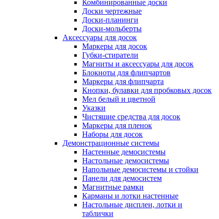
Комбинированные доски
Доски чертежные
Доски-планинги
Доски-мольберты
Аксессуары для досок
Маркеры для досок
Губки-стиратели
Магниты и аксессуары для досок
Блокноты для флипчартов
Маркеры для флипчарта
Кнопки, булавки для пробковых досок
Мел белый и цветной
Указки
Чистящие средства для досок
Маркеры для пленок
Наборы для досок
Демонстрационные системы
Настенные демосистемы
Настольные демосистемы
Напольные демосистемы и стойки
Панели для демосистем
Магнитные рамки
Карманы и лотки настенные
Настольные дисплеи, лотки и
таблички