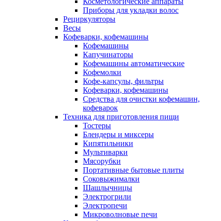
Косметологические аппараты
Приборы для укладки волос
Рециркуляторы
Весы
Кофеварки, кофемашины
Кофемашины
Капучинаторы
Кофемашины автоматические
Кофемолки
Кофе-капсулы, фильтры
Кофеварки, кофемашины
Средства для очистки кофемашин,
кофеварок
Техника для приготовления пищи
Тостеры
Блендеры и миксеры
Кипятильники
Мультиварки
Мясорубки
Портативные бытовые плиты
Соковыжималки
Шашлычницы
Электрогрили
Электропечи
Микроволновые печи