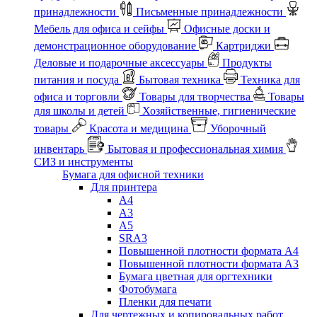
принадлежности
Письменные принадлежности
Мебель для офиса и сейфы
Офисные доски и
демонстрационное оборудование
Картриджи
Деловые и подарочные аксессуары
Продукты
питания и посуда
Бытовая техника
Техника для
офиса и торговли
Товары для творчества
Товары
для школы и детей
Хозяйственные, гигиенические
товары
Красота и медицина
Уборочный
инвентарь
Бытовая и профессиональная химия
СИЗ и инструменты
Бумага для офисной техники
Для принтера
А4
А3
А5
SRA3
Повышенной плотности формата А4
Повышенной плотности формата А3
Бумага цветная для оргтехники
Фотобумага
Пленки для печати
Для чертежных и копировальных работ