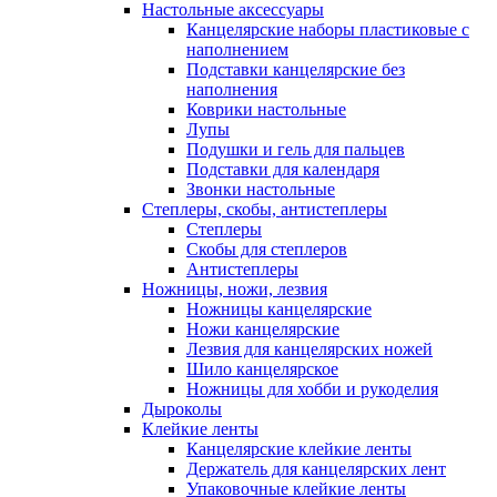
Настольные аксессуары
Канцелярские наборы пластиковые с
наполнением
Подставки канцелярские без
наполнения
Коврики настольные
Лупы
Подушки и гель для пальцев
Подставки для календаря
Звонки настольные
Степлеры, скобы, антистеплеры
Степлеры
Скобы для степлеров
Антистеплеры
Ножницы, ножи, лезвия
Ножницы канцелярские
Ножи канцелярские
Лезвия для канцелярских ножей
Шило канцелярское
Ножницы для хобби и рукоделия
Дыроколы
Клейкие ленты
Канцелярские клейкие ленты
Держатель для канцелярских лент
Упаковочные клейкие ленты