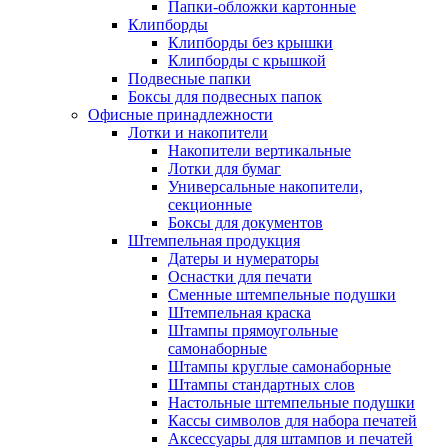
Папки-обложки картонные
Клипборды
Клипборды без крышки
Клипборды с крышкой
Подвесные папки
Боксы для подвесных папок
Офисные принадлежности
Лотки и накопители
Накопители вертикальные
Лотки для бумаг
Универсальные накопители,
секционные
Боксы для документов
Штемпельная продукция
Датеры и нумераторы
Оснастки для печати
Сменные штемпельные подушки
Штемпельная краска
Штампы прямоугольные
самонаборные
Штампы круглые самонаборные
Штампы стандартных слов
Настольные штемпельные подушки
Кассы символов для набора печатей
Аксессуары для штампов и печатей