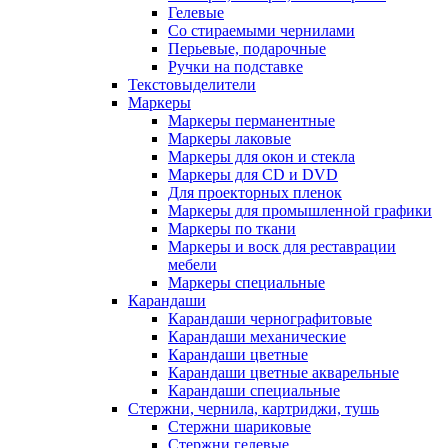
Гелевые
Со стираемыми чернилами
Перьевые, подарочные
Ручки на подставке
Текстовыделители
Маркеры
Маркеры перманентные
Маркеры лаковые
Маркеры для окон и стекла
Маркеры для CD и DVD
Для проекторных пленок
Маркеры для промышленной графики
Маркеры по ткани
Маркеры и воск для реставрации
мебели
Маркеры специальные
Карандаши
Карандаши чернографитовые
Карандаши механические
Карандаши цветные
Карандаши цветные акварельные
Карандаши специальные
Стержни, чернила, картриджи, тушь
Стержни шариковые
Стержни гелевые