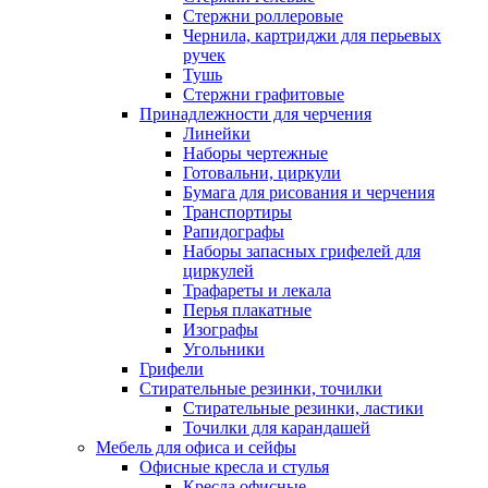
Стержни роллеровые
Чернила, картриджи для перьевых
ручек
Тушь
Стержни графитовые
Принадлежности для черчения
Линейки
Наборы чертежные
Готовальни, циркули
Бумага для рисования и черчения
Транспортиры
Рапидографы
Наборы запасных грифелей для
циркулей
Трафареты и лекала
Перья плакатные
Изографы
Угольники
Грифели
Стирательные резинки, точилки
Стирательные резинки, ластики
Точилки для карандашей
Мебель для офиса и сейфы
Офисные кресла и стулья
Кресла офисные