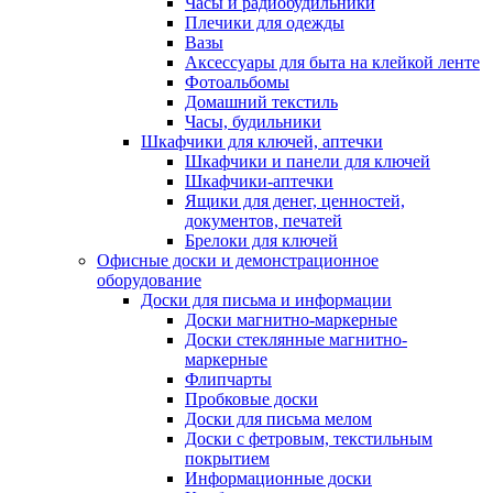
Часы и радиобудильники
Плечики для одежды
Вазы
Аксессуары для быта на клейкой ленте
Фотоальбомы
Домашний текстиль
Часы, будильники
Шкафчики для ключей, аптечки
Шкафчики и панели для ключей
Шкафчики-аптечки
Ящики для денег, ценностей,
документов, печатей
Брелоки для ключей
Офисные доски и демонстрационное
оборудование
Доски для письма и информации
Доски магнитно-маркерные
Доски стеклянные магнитно-
маркерные
Флипчарты
Пробковые доски
Доски для письма мелом
Доски с фетровым, текстильным
покрытием
Информационные доски