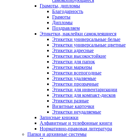
самокопирующиеся
Грамоты, дипломы
Благодарность
Грамоты
Дипломы
Поздравляем
Этикетки, наклейки самоклеящиеся
Этикетки универсальные белые
Этикетки универсальные цветные
Этикетки адресные
Этикетки высокостойкие
Этикетки для папок
Этикетки маркеры
Этикетки всепогодные
Этикетки удаляемые
Этикетки прозрачные
Этикетки для инвентаризации
Этикетки для компакт-дисков
Этикетки разные
Визитные карточки
Этикетки неудаляемые
Записные книжки
Алфавитные и телефонные книги
Нормативно-правовая литература
Папки и архивные системы