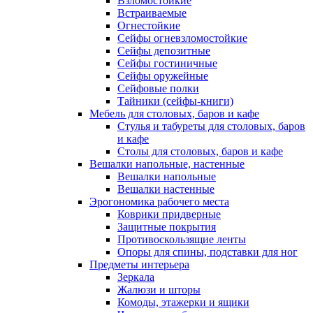
Взломостойкие
Встраиваемые
Огнестойкие
Сейфы огневзломостойкие
Сейфы депозитные
Сейфы гостиничные
Сейфы оружейные
Сейфовые полки
Тайники (сейфы-книги)
Мебель для столовых, баров и кафе
Стулья и табуреты для столовых, баров
и кафе
Столы для столовых, баров и кафе
Вешалки напольные, настенные
Вешалки напольные
Вешалки настенные
Эрогономика рабочего места
Коврики придверные
Защитные покрытия
Противоскользящие ленты
Опоры для спины, подставки для ног
Предметы интерьера
Зеркала
Жалюзи и шторы
Комоды, этажерки и ящики