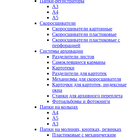
Папки-регистраторы
А3
А4
А5
Скоросшиватели
Скоросшиватели картонные
Скоросшиватели пластиковые
Скоросшиватели пластиковые с
перфорацией
Системы архивации
Разделители листов
Самоклеящиеся карманы
Картотеки
Разделители для картотек
Механизмы для скоросшивателя
Карточки для картотек, индексные
окна
Станки для архивного переплета
Фотоальбомы и фотокниги
Папки на кольцах
А4
А5
А3
Папки на молниях, кнопках, резинках
Пластиковые с механическим