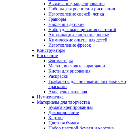
Выжигание, моделирование
Наборы для росписи и рисования
Изготовление свечей, лепка
Гравюры
Наклейки детские
Набор для выращивания растений
Аппликации, плетение, шитье
Химические опыты для детей
Изготовление фресок
Конструкторы
Рисование
Фломастеры
Мелки, восковые карандаши
Кисти для рисования
Раскраски
Трафареты для рисования витражными
красками
Акварель школьная
Нумизматика
Материалы для творчества
Бумага крепированная
Декорирование
Картон
Цветная бумага
Набор цветной бумаги и картона