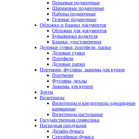
Перьевые подарочные
Шариковые подарочные
Наборы подарочные
Гелевые подарочные
Обложки и бланки документов
Обложки для документов
Бумажники водителя
Бланки, удостоверения
Деловые сумки, портфели, папки
Деловые сумки
Портфели
Деловые папки
Портмоне, футляры, зажимы для купюр
Портмоне
Футляры, чехлы
Зажимы для купюр
Зонты
Визитницы
Визитницы и кредитницы однорядные
карманные
Визитницы настольные
Государственная символика
Наградная продукция
Дизайн-бумага
Сертификат-бумага