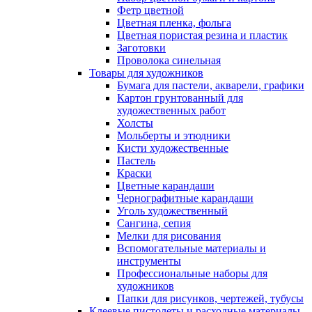
Фетр цветной
Цветная пленка, фольга
Цветная пористая резина и пластик
Заготовки
Проволока синельная
Товары для художников
Бумага для пастели, акварели, графики
Картон грунтованный для
художественных работ
Холсты
Мольберты и этюдники
Кисти художественные
Пастель
Краски
Цветные карандаши
Чернографитные карандаши
Уголь художественный
Сангина, сепия
Мелки для рисования
Вспомогательные материалы и
инструменты
Профессиональные наборы для
художников
Папки для рисунков, чертежей, тубусы
Клеевые пистолеты и расходные материалы