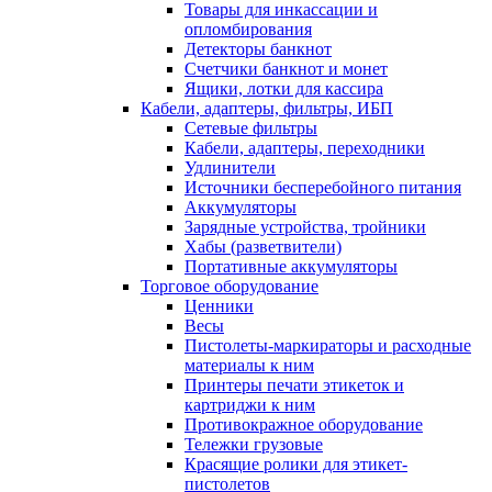
Товары для инкассации и
опломбирования
Детекторы банкнот
Счетчики банкнот и монет
Ящики, лотки для кассира
Кабели, адаптеры, фильтры, ИБП
Сетевые фильтры
Кабели, адаптеры, переходники
Удлинители
Источники бесперебойного питания
Аккумуляторы
Зарядные устройства, тройники
Хабы (разветвители)
Портативные аккумуляторы
Торговое оборудование
Ценники
Весы
Пистолеты-маркираторы и расходные
материалы к ним
Принтеры печати этикеток и
картриджи к ним
Противокражное оборудование
Тележки грузовые
Красящие ролики для этикет-
пистолетов