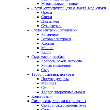
Жевательные резинки
Орехи, сухофрукты, джем, паста, мед, снэки
Орехи
Снеки
Джем, мед
Сухофрукты
Сухие завтраки, батончики
Батончики
Готовые завтраки
Хлопья
Мюсли
Каши
Сыр, масло, колбаса
Колбаса, бекон, ветчина
Масло сливочное
Сыр
Творог, сметана, йогурты
Йогурт, десерты
Майонез
Сметана
Творог, творожные сырки
Консервация
Сахар, соль, специи и приправы
Сахар и сахарозаменители
Соль