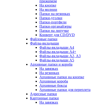
прижимом
На кнопке
На молнии
Папки на резинках
Папки-уголки
Папки-портфели
Папки-органайзеры
Папки на липучке
Конверт для CD/DVD
Файловые папки
Файлы-вкладыши
Файлы-вкладыши А4
Файлы-вкладыши А4+
Файлы-вкладыши А2, А3
Файлы-вкладыши А5
Архивные папки и короба
На завязках
На резинках
Архивные папки на кнопке
Архивные короба
Архивные боксы
Архивные папки для переплета
Адресные папки
Картонные папки
На завязках