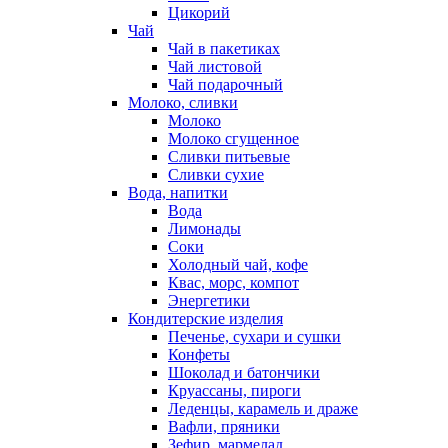
Цикорий
Чай
Чай в пакетиках
Чай листовой
Чай подарочный
Молоко, сливки
Молоко
Молоко сгущенное
Сливки питьевые
Сливки сухие
Вода, напитки
Вода
Лимонады
Соки
Холодный чай, кофе
Квас, морс, компот
Энергетики
Кондитерские изделия
Печенье, сухари и сушки
Конфеты
Шоколад и батончики
Круассаны, пироги
Леденцы, карамель и драже
Вафли, пряники
Зефир, мармелад