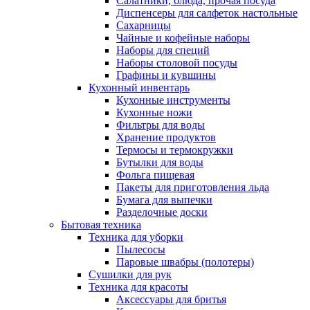
Салатники, блюда, прочая посуда
Диспенсеры для салфеток настольные
Сахарницы
Чайные и кофейные наборы
Наборы для специй
Наборы столовой посуды
Графины и кувшины
Кухонный инвентарь
Кухонные инструменты
Кухонные ножи
Фильтры для воды
Хранение продуктов
Термосы и термокружки
Бутылки для воды
Фольга пищевая
Пакеты для приготовления льда
Бумага для выпечки
Разделочные доски
Бытовая техника
Техника для уборки
Пылесосы
Паровые швабры (полотеры)
Сушилки для рук
Техника для красоты
Аксессуары для бритья