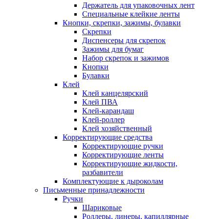
Держатель для упаковочных лент
Специальные клейкие ленты
Кнопки, скрепки, зажимы, булавки
Скрепки
Диспенсеры для скрепок
Зажимы для бумаг
Набор скрепок и зажимов
Кнопки
Булавки
Клей
Клей канцелярский
Клей ПВА
Клей-карандаш
Клей-роллер
Клей хозяйственный
Корректирующие средства
Корректирующие ручки
Корректирующие ленты
Корректирующие жидкости,
разбавители
Комплектующие к дыроколам
Письменные принадлежности
Ручки
Шариковые
Роллеры, линеры, капиллярные