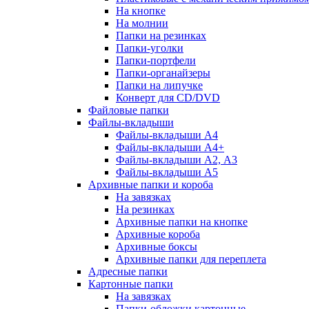
На кнопке
На молнии
Папки на резинках
Папки-уголки
Папки-портфели
Папки-органайзеры
Папки на липучке
Конверт для CD/DVD
Файловые папки
Файлы-вкладыши
Файлы-вкладыши А4
Файлы-вкладыши А4+
Файлы-вкладыши А2, А3
Файлы-вкладыши А5
Архивные папки и короба
На завязках
На резинках
Архивные папки на кнопке
Архивные короба
Архивные боксы
Архивные папки для переплета
Адресные папки
Картонные папки
На завязках
Папки-обложки картонные