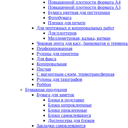
Повышенной плотности формата А4
Повышенной плотности формата А3
Бумага цветная для оргтехники
Фотобумага
Пленки для печати
Для чертежных и копировальных работ
Для плоттеров
Миллиметровая, калька, ватман
Чековая лента для касс, банкоматов и термина
Перфорированная
Рулоны для принтера
Для факса
Копировальная
Писчая
С магнитным слоем, термотрансферная
Рулоны для тахографов
Риббон
Бумажная продукция
Бумага для заметок
Блоки в подставке
Блоки непроклеенные
Блоки проклеенные
Блоки самоклеящиеся
Диспенсеры для блоков
Закладки самоклеящиеся