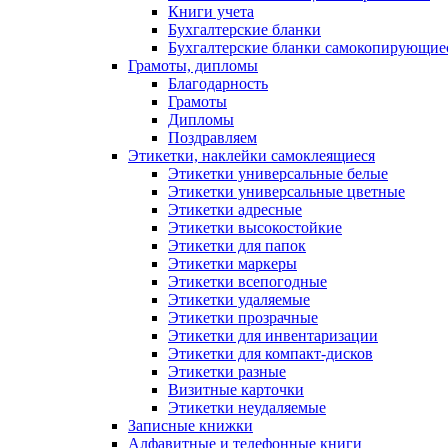
Книги учета
Бухгалтерские бланки
Бухгалтерские бланки самокопирующие
Грамоты, дипломы
Благодарность
Грамоты
Дипломы
Поздравляем
Этикетки, наклейки самоклеящиеся
Этикетки универсальные белые
Этикетки универсальные цветные
Этикетки адресные
Этикетки высокостойкие
Этикетки для папок
Этикетки маркеры
Этикетки всепогодные
Этикетки удаляемые
Этикетки прозрачные
Этикетки для инвентаризации
Этикетки для компакт-дисков
Этикетки разные
Визитные карточки
Этикетки неудаляемые
Записные книжки
Алфавитные и телефонные книги