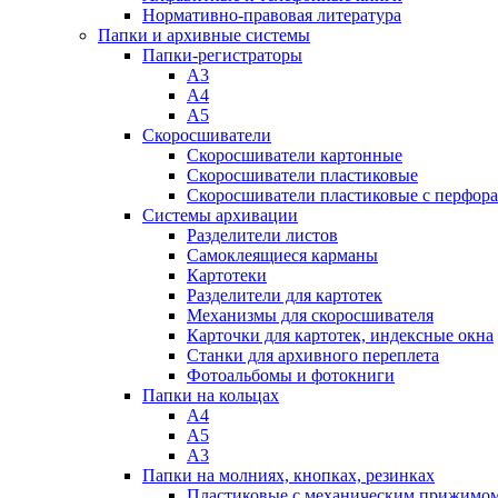
Нормативно-правовая литература
Папки и архивные системы
Папки-регистраторы
А3
А4
А5
Скоросшиватели
Скоросшиватели картонные
Скоросшиватели пластиковые
Скоросшиватели пластиковые с перфор
Системы архивации
Разделители листов
Самоклеящиеся карманы
Картотеки
Разделители для картотек
Механизмы для скоросшивателя
Карточки для картотек, индексные окна
Станки для архивного переплета
Фотоальбомы и фотокниги
Папки на кольцах
А4
А5
А3
Папки на молниях, кнопках, резинках
Пластиковые с механическим прижимо