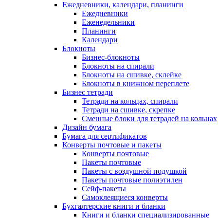
Ежедневники, календари, планинги
Ежедневники
Еженедельники
Планинги
Календари
Блокноты
Бизнес-блокноты
Блокноты на спирали
Блокноты на сшивке, склейке
Блокноты в книжном переплете
Бизнес тетради
Тетради на кольцах, спирали
Тетради на сшивке, скрепке
Сменные блоки для тетрадей на кольцах
Дизайн бумага
Бумага для сертификатов
Конверты почтовые и пакеты
Конверты почтовые
Пакеты почтовые
Пакеты с воздушной подушкой
Пакеты почтовые полиэтилен
Сейф-пакеты
Самоклеящиеся конверты
Бухгалтерские книги и бланки
Книги и бланки специализированные