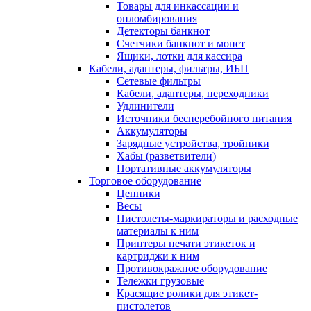
Товары для инкассации и
опломбирования
Детекторы банкнот
Счетчики банкнот и монет
Ящики, лотки для кассира
Кабели, адаптеры, фильтры, ИБП
Сетевые фильтры
Кабели, адаптеры, переходники
Удлинители
Источники бесперебойного питания
Аккумуляторы
Зарядные устройства, тройники
Хабы (разветвители)
Портативные аккумуляторы
Торговое оборудование
Ценники
Весы
Пистолеты-маркираторы и расходные
материалы к ним
Принтеры печати этикеток и
картриджи к ним
Противокражное оборудование
Тележки грузовые
Красящие ролики для этикет-
пистолетов