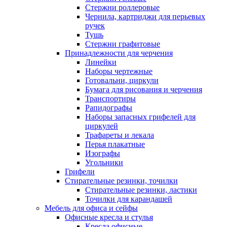
Стержни роллеровые
Чернила, картриджи для перьевых
ручек
Тушь
Стержни графитовые
Принадлежности для черчения
Линейки
Наборы чертежные
Готовальни, циркули
Бумага для рисования и черчения
Транспортиры
Рапидографы
Наборы запасных грифелей для
циркулей
Трафареты и лекала
Перья плакатные
Изографы
Угольники
Грифели
Стирательные резинки, точилки
Стирательные резинки, ластики
Точилки для карандашей
Мебель для офиса и сейфы
Офисные кресла и стулья
Кресла офисные