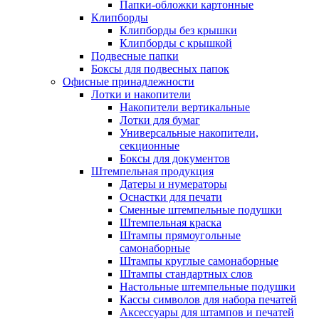
Папки-обложки картонные
Клипборды
Клипборды без крышки
Клипборды с крышкой
Подвесные папки
Боксы для подвесных папок
Офисные принадлежности
Лотки и накопители
Накопители вертикальные
Лотки для бумаг
Универсальные накопители,
секционные
Боксы для документов
Штемпельная продукция
Датеры и нумераторы
Оснастки для печати
Сменные штемпельные подушки
Штемпельная краска
Штампы прямоугольные
самонаборные
Штампы круглые самонаборные
Штампы стандартных слов
Настольные штемпельные подушки
Кассы символов для набора печатей
Аксессуары для штампов и печатей