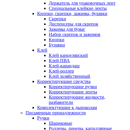
Держатель для упаковочных лент
Специальные клейкие ленты
Кнопки, скрепки, зажимы, булавки
Скрепки
Диспенсеры для скрепок
Зажимы для бумаг
Набор скрепок и зажимов
Кнопки
Булавки
Клей
Клей канцелярский
Клей ПВА
Клей-карандаш
Клей-роллер
Клей хозяйственный
Корректирующие средства
Корректирующие ручки
Корректирующие ленты
Корректирующие жидкости,
разбавители
Комплектующие к дыроколам
Письменные принадлежности
Ручки
Шариковые
Роллеры, линеры, капиллярные