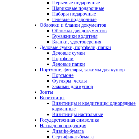
Перьевые подарочные
Шариковые подарочные
Наборы подарочные
Гелевые подарочные
Обложки и бланки документов
Обложки для документов
Бумажники водителя
Бланки, удостоверения
Деловые сумки, портфели, папки
Деловые сумки
Портфели
Деловые папки
Портмоне, футляры, зажимы для купюр
Портмоне
Футляры, чехлы
Зажимы для купюр
Зонты
Визитницы
Визитницы и кредитницы однорядные
карманные
Визитницы настольные
Государственная символика
Наградная продукция
Дизайн-бумага
Сертификат-бумага