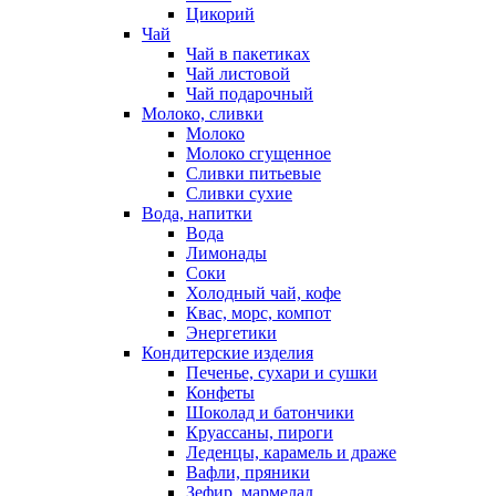
Цикорий
Чай
Чай в пакетиках
Чай листовой
Чай подарочный
Молоко, сливки
Молоко
Молоко сгущенное
Сливки питьевые
Сливки сухие
Вода, напитки
Вода
Лимонады
Соки
Холодный чай, кофе
Квас, морс, компот
Энергетики
Кондитерские изделия
Печенье, сухари и сушки
Конфеты
Шоколад и батончики
Круассаны, пироги
Леденцы, карамель и драже
Вафли, пряники
Зефир, мармелад