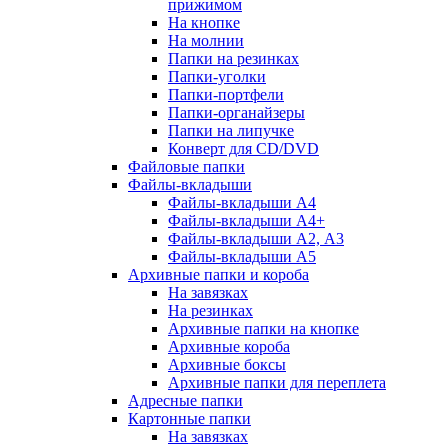
прижимом
На кнопке
На молнии
Папки на резинках
Папки-уголки
Папки-портфели
Папки-органайзеры
Папки на липучке
Конверт для CD/DVD
Файловые папки
Файлы-вкладыши
Файлы-вкладыши А4
Файлы-вкладыши А4+
Файлы-вкладыши А2, А3
Файлы-вкладыши А5
Архивные папки и короба
На завязках
На резинках
Архивные папки на кнопке
Архивные короба
Архивные боксы
Архивные папки для переплета
Адресные папки
Картонные папки
На завязках