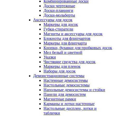
Комбинированные доски
Доски чертежные
Доски-планинги
Доски-мольберты
Аксессуары для досок
Маркеры для досок
Губки-стиратели
Магниты и аксессуары для досок
Блокноты для флипчартов
Маркеры для флипчарта
Кнопки, булавки для пробковых досок
Мел белый и цветной
Указки
Чистящие средства для досок
Маркеры для пленок
Наборы для досок
Демонстрационные системы
Настенные демосистемы
Настольные демосистемы
Напольные демосистемы и стойки
Панели для демосистем
Магнитные рамки
Карманы и лотки настенные
Настольные дисплеи, лотки и
таблички