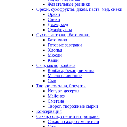
Жевательные резинки
Орехи, сухофрукты, джем, паста, мед, снэки
Орехи
Снеки
Джем, мед
Сухофрукты
Сухие завтраки, батончики
Батончики
Готовые завтраки
Хлопья
Мюсли
Каши
Сыр, масло, колбаса
Колбаса, бекон, ветчина
Масло сливочное
Сыр
Творог, сметана, йогурты
Йогурт, десерты
Майонез
Сметана
Творог, творожные сырки
Консервация
Сахар, соль, специи и приправы
Сахар и сахарозаменители
Соль