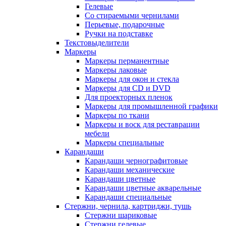
Гелевые
Со стираемыми чернилами
Перьевые, подарочные
Ручки на подставке
Текстовыделители
Маркеры
Маркеры перманентные
Маркеры лаковые
Маркеры для окон и стекла
Маркеры для CD и DVD
Для проекторных пленок
Маркеры для промышленной графики
Маркеры по ткани
Маркеры и воск для реставрации
мебели
Маркеры специальные
Карандаши
Карандаши чернографитовые
Карандаши механические
Карандаши цветные
Карандаши цветные акварельные
Карандаши специальные
Стержни, чернила, картриджи, тушь
Стержни шариковые
Стержни гелевые