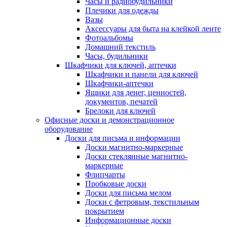
Часы и радиобудильники
Плечики для одежды
Вазы
Аксессуары для быта на клейкой ленте
Фотоальбомы
Домашний текстиль
Часы, будильники
Шкафчики для ключей, аптечки
Шкафчики и панели для ключей
Шкафчики-аптечки
Ящики для денег, ценностей,
документов, печатей
Брелоки для ключей
Офисные доски и демонстрационное
оборудование
Доски для письма и информации
Доски магнитно-маркерные
Доски стеклянные магнитно-
маркерные
Флипчарты
Пробковые доски
Доски для письма мелом
Доски с фетровым, текстильным
покрытием
Информационные доски