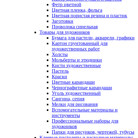
Фетр цветной
Цветная пленка, фольга
Цветная пористая резина и пластик
Заготовки
Проволока синельная
Товары для художников
Бумага для пастели, акварели, графики
Картон грунтованный для
художественных работ
Холсты
Мольберты и этюдники
Кисти художественные
Пастель
Краски
Цветные карандаши
Чернографитные карандаши
Уголь художественный
Сангина, сепия
Мелки для рисования
Вспомогательные материалы и
инструменты
Профессиональные наборы для
художников
Папки для рисунков, чертежей, тубусы
Клеевые пистолеты и расходные материалы