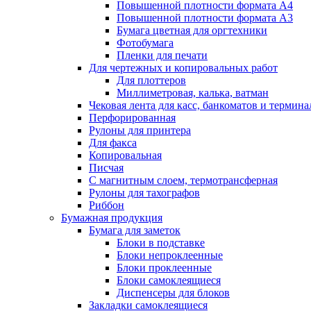
Повышенной плотности формата А4
Повышенной плотности формата А3
Бумага цветная для оргтехники
Фотобумага
Пленки для печати
Для чертежных и копировальных работ
Для плоттеров
Миллиметровая, калька, ватман
Чековая лента для касс, банкоматов и термина
Перфорированная
Рулоны для принтера
Для факса
Копировальная
Писчая
С магнитным слоем, термотрансферная
Рулоны для тахографов
Риббон
Бумажная продукция
Бумага для заметок
Блоки в подставке
Блоки непроклеенные
Блоки проклеенные
Блоки самоклеящиеся
Диспенсеры для блоков
Закладки самоклеящиеся