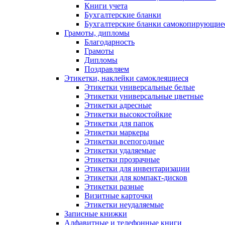
Книги учета
Бухгалтерские бланки
Бухгалтерские бланки самокопирующие
Грамоты, дипломы
Благодарность
Грамоты
Дипломы
Поздравляем
Этикетки, наклейки самоклеящиеся
Этикетки универсальные белые
Этикетки универсальные цветные
Этикетки адресные
Этикетки высокостойкие
Этикетки для папок
Этикетки маркеры
Этикетки всепогодные
Этикетки удаляемые
Этикетки прозрачные
Этикетки для инвентаризации
Этикетки для компакт-дисков
Этикетки разные
Визитные карточки
Этикетки неудаляемые
Записные книжки
Алфавитные и телефонные книги