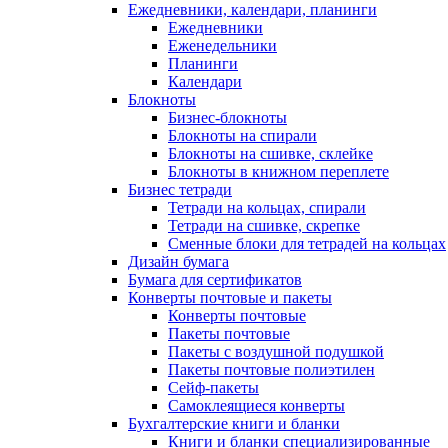
Ежедневники, календари, планинги
Ежедневники
Еженедельники
Планинги
Календари
Блокноты
Бизнес-блокноты
Блокноты на спирали
Блокноты на сшивке, склейке
Блокноты в книжном переплете
Бизнес тетради
Тетради на кольцах, спирали
Тетради на сшивке, скрепке
Сменные блоки для тетрадей на кольцах
Дизайн бумага
Бумага для сертификатов
Конверты почтовые и пакеты
Конверты почтовые
Пакеты почтовые
Пакеты с воздушной подушкой
Пакеты почтовые полиэтилен
Сейф-пакеты
Самоклеящиеся конверты
Бухгалтерские книги и бланки
Книги и бланки специализированные