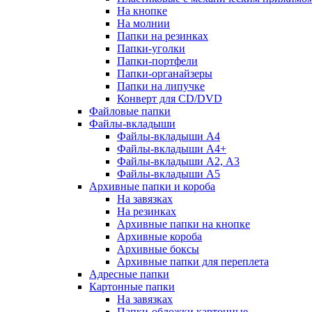
На кнопке
На молнии
Папки на резинках
Папки-уголки
Папки-портфели
Папки-органайзеры
Папки на липучке
Конверт для CD/DVD
Файловые папки
Файлы-вкладыши
Файлы-вкладыши А4
Файлы-вкладыши А4+
Файлы-вкладыши А2, А3
Файлы-вкладыши А5
Архивные папки и короба
На завязках
На резинках
Архивные папки на кнопке
Архивные короба
Архивные боксы
Архивные папки для переплета
Адресные папки
Картонные папки
На завязках
Папки-обложки картонные