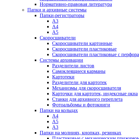
Нормативно-правовая литература
Папки и архивные системы
Папки-регистраторы
А3
А4
А5
Скоросшиватели
Скоросшиватели картонные
Скоросшиватели пластиковые
Скоросшиватели пластиковые с перфор
Системы архивации
Разделители листов
Самоклеящиеся карманы
Картотеки
Разделители для картотек
Механизмы для скоросшивателя
Карточки для картотек, индексные окна
Станки для архивного переплета
Фотоальбомы и фотокниги
Папки на кольцах
А4
А5
А3
Папки на молниях, кнопках, резинках
Пластиковые с механическим прижимо