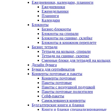
Ежедневники, календари, планинги
Ежедневники
Еженедельники
Планинги
Календари
Блокноты
Бизнес-блокноты
Блокноты на спирали
Блокноты на сшивке, склейке
Блокноты в книжном переплете
Бизнес тетради
Тетради на кольцах, спирали
Тетради на сшивке, скрепке
Сменные блоки для тетрадей на кольцах
Дизайн бумага
Бумага для сертификатов
Конверты почтовые и пакеты
Конверты почтовые
Пакеты почтовые
Пакеты с воздушной подушкой
Пакеты почтовые полиэтилен
Сейф-пакеты
Самоклеящиеся конверты
Бухгалтерские книги и бланки
Книги и бланки специализированные