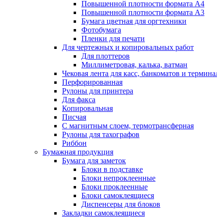
Повышенной плотности формата А4
Повышенной плотности формата А3
Бумага цветная для оргтехники
Фотобумага
Пленки для печати
Для чертежных и копировальных работ
Для плоттеров
Миллиметровая, калька, ватман
Чековая лента для касс, банкоматов и термина
Перфорированная
Рулоны для принтера
Для факса
Копировальная
Писчая
С магнитным слоем, термотрансферная
Рулоны для тахографов
Риббон
Бумажная продукция
Бумага для заметок
Блоки в подставке
Блоки непроклеенные
Блоки проклеенные
Блоки самоклеящиеся
Диспенсеры для блоков
Закладки самоклеящиеся