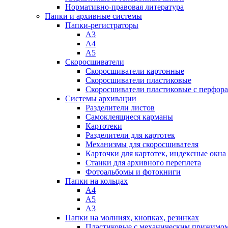
Нормативно-правовая литература
Папки и архивные системы
Папки-регистраторы
А3
А4
А5
Скоросшиватели
Скоросшиватели картонные
Скоросшиватели пластиковые
Скоросшиватели пластиковые с перфор
Системы архивации
Разделители листов
Самоклеящиеся карманы
Картотеки
Разделители для картотек
Механизмы для скоросшивателя
Карточки для картотек, индексные окна
Станки для архивного переплета
Фотоальбомы и фотокниги
Папки на кольцах
А4
А5
А3
Папки на молниях, кнопках, резинках
Пластиковые с механическим прижимо