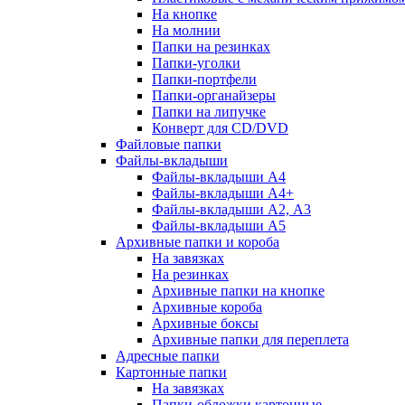
На кнопке
На молнии
Папки на резинках
Папки-уголки
Папки-портфели
Папки-органайзеры
Папки на липучке
Конверт для CD/DVD
Файловые папки
Файлы-вкладыши
Файлы-вкладыши А4
Файлы-вкладыши А4+
Файлы-вкладыши А2, А3
Файлы-вкладыши А5
Архивные папки и короба
На завязках
На резинках
Архивные папки на кнопке
Архивные короба
Архивные боксы
Архивные папки для переплета
Адресные папки
Картонные папки
На завязках
Папки-обложки картонные