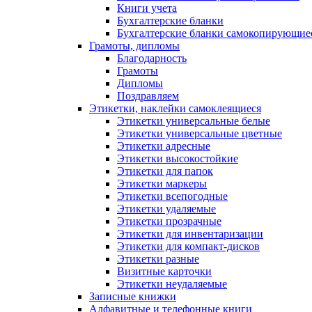
Книги учета
Бухгалтерские бланки
Бухгалтерские бланки самокопирующие
Грамоты, дипломы
Благодарность
Грамоты
Дипломы
Поздравляем
Этикетки, наклейки самоклеящиеся
Этикетки универсальные белые
Этикетки универсальные цветные
Этикетки адресные
Этикетки высокостойкие
Этикетки для папок
Этикетки маркеры
Этикетки всепогодные
Этикетки удаляемые
Этикетки прозрачные
Этикетки для инвентаризации
Этикетки для компакт-дисков
Этикетки разные
Визитные карточки
Этикетки неудаляемые
Записные книжки
Алфавитные и телефонные книги