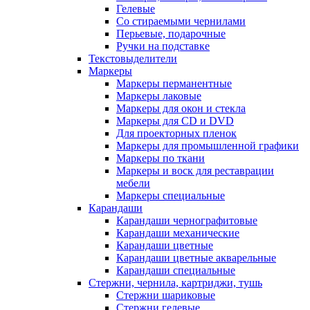
Гелевые
Со стираемыми чернилами
Перьевые, подарочные
Ручки на подставке
Текстовыделители
Маркеры
Маркеры перманентные
Маркеры лаковые
Маркеры для окон и стекла
Маркеры для CD и DVD
Для проекторных пленок
Маркеры для промышленной графики
Маркеры по ткани
Маркеры и воск для реставрации
мебели
Маркеры специальные
Карандаши
Карандаши чернографитовые
Карандаши механические
Карандаши цветные
Карандаши цветные акварельные
Карандаши специальные
Стержни, чернила, картриджи, тушь
Стержни шариковые
Стержни гелевые