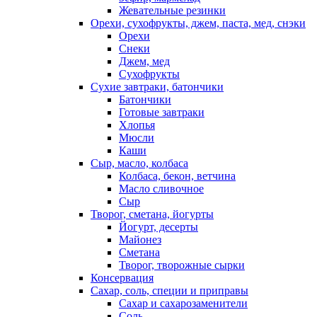
Жевательные резинки
Орехи, сухофрукты, джем, паста, мед, снэки
Орехи
Снеки
Джем, мед
Сухофрукты
Сухие завтраки, батончики
Батончики
Готовые завтраки
Хлопья
Мюсли
Каши
Сыр, масло, колбаса
Колбаса, бекон, ветчина
Масло сливочное
Сыр
Творог, сметана, йогурты
Йогурт, десерты
Майонез
Сметана
Творог, творожные сырки
Консервация
Сахар, соль, специи и приправы
Сахар и сахарозаменители
Соль