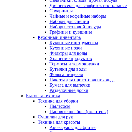
Салатники, блюда, прочая посуда
Диспенсеры для салфеток настольные
Сахарницы
Чайные и кофейные наборы
Наборы для специй
Наборы столовой посуды
Графины и кувшины
Кухонный инвентарь
Кухонные инструменты
Кухонные ножи
Фильтры для воды
Хранение продуктов
Термосы и термокружки
Бутылки для воды
Фольга пищевая
Пакеты для приготовления льда
Бумага для выпечки
Разделочные доски
Бытовая техника
Техника для уборки
Пылесосы
Паровые швабры (полотеры)
Сушилки для рук
Техника для красоты
Аксессуары для бритья