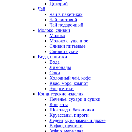
Цикорий
Чай
Чай в пакетиках
Чай листовой
Чай подарочный
Молоко, сливки
Молоко
Молоко сгущенное
Сливки питьевые
Сливки сухие
Вода, напитки
Вода
Лимонады
Соки
Холодный чай, кофе
Квас, морс, компот
Энергетики
Кондитерские изделия
Печенье, сухари и сушки
Конфеты
Шоколад и батончики
Круассаны, пироги
Леденцы, карамель и драже
Вафли, пряники
Зефир, мармелад