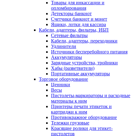
Товары для инкассации и
опломбирования
Детекторы банкнот
Счетчики банкнот и монет
Ящики, лотки для кассира
Кабели, адаптеры, фильтры, ИБП
Сетевые фильтры
Кабели, адаптеры, переходники
Удлинители
Источники бесперебойного питания
Аккумуляторы
Зарядные устройства, тройники
Хабы (разветвители)
Портативные аккумуляторы
Торговое оборудование
Ценники
Весы
Пистолеты-маркираторы и расходные
материалы к ним
Принтеры печати этикеток и
картриджи к ним
Противокражное оборудование
Тележки грузовые
Красящие ролики для этикет-
пистолетов