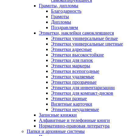
самокопирующиеся
Грамоты, дипломы
Благодарность
Грамоты
Дипломы
Поздравляем
Этикетки, наклейки самоклеящиеся
Этикетки универсальные белые
Этикетки универсальные цветные
Этикетки адресные
Этикетки высокостойкие
Этикетки для папок
Этикетки маркеры
Этикетки всепогодные
Этикетки удаляемые
Этикетки прозрачные
Этикетки для инвентаризации
Этикетки для компакт-дисков
Этикетки разные
Визитные карточки
Этикетки неудаляемые
Записные книжки
Алфавитные и телефонные книги
Нормативно-правовая литература
Папки и архивные системы