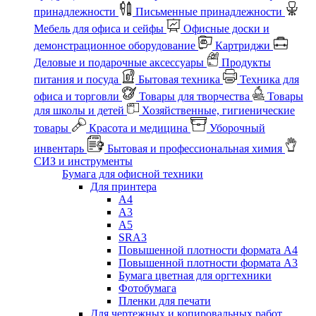
принадлежности
Письменные принадлежности
Мебель для офиса и сейфы
Офисные доски и
демонстрационное оборудование
Картриджи
Деловые и подарочные аксессуары
Продукты
питания и посуда
Бытовая техника
Техника для
офиса и торговли
Товары для творчества
Товары
для школы и детей
Хозяйственные, гигиенические
товары
Красота и медицина
Уборочный
инвентарь
Бытовая и профессиональная химия
СИЗ и инструменты
Бумага для офисной техники
Для принтера
А4
А3
А5
SRA3
Повышенной плотности формата А4
Повышенной плотности формата А3
Бумага цветная для оргтехники
Фотобумага
Пленки для печати
Для чертежных и копировальных работ