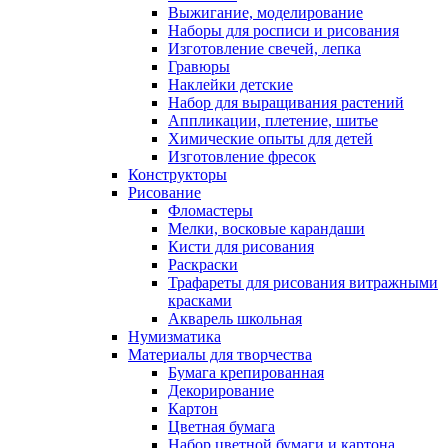
Выжигание, моделирование
Наборы для росписи и рисования
Изготовление свечей, лепка
Гравюры
Наклейки детские
Набор для выращивания растений
Аппликации, плетение, шитье
Химические опыты для детей
Изготовление фресок
Конструкторы
Рисование
Фломастеры
Мелки, восковые карандаши
Кисти для рисования
Раскраски
Трафареты для рисования витражными
красками
Акварель школьная
Нумизматика
Материалы для творчества
Бумага крепированная
Декорирование
Картон
Цветная бумага
Набор цветной бумаги и картона