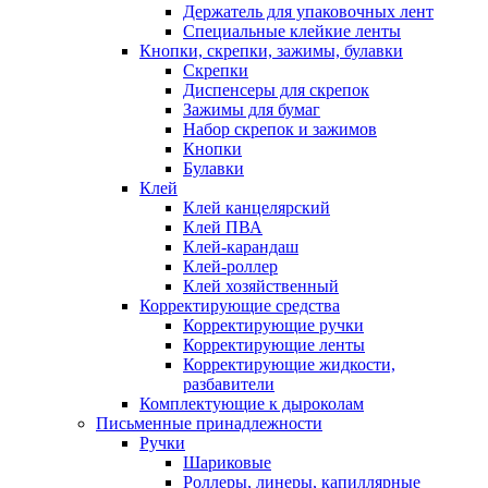
Держатель для упаковочных лент
Специальные клейкие ленты
Кнопки, скрепки, зажимы, булавки
Скрепки
Диспенсеры для скрепок
Зажимы для бумаг
Набор скрепок и зажимов
Кнопки
Булавки
Клей
Клей канцелярский
Клей ПВА
Клей-карандаш
Клей-роллер
Клей хозяйственный
Корректирующие средства
Корректирующие ручки
Корректирующие ленты
Корректирующие жидкости,
разбавители
Комплектующие к дыроколам
Письменные принадлежности
Ручки
Шариковые
Роллеры, линеры, капиллярные