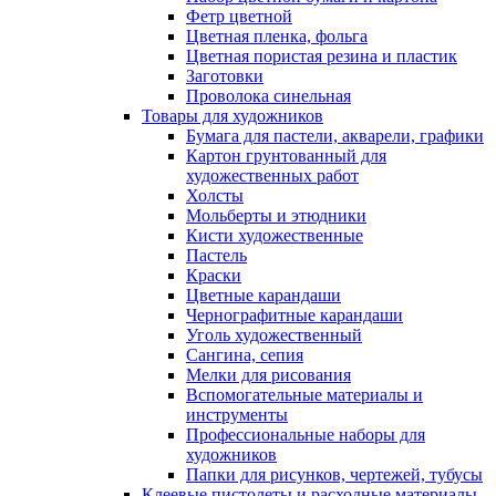
Фетр цветной
Цветная пленка, фольга
Цветная пористая резина и пластик
Заготовки
Проволока синельная
Товары для художников
Бумага для пастели, акварели, графики
Картон грунтованный для
художественных работ
Холсты
Мольберты и этюдники
Кисти художественные
Пастель
Краски
Цветные карандаши
Чернографитные карандаши
Уголь художественный
Сангина, сепия
Мелки для рисования
Вспомогательные материалы и
инструменты
Профессиональные наборы для
художников
Папки для рисунков, чертежей, тубусы
Клеевые пистолеты и расходные материалы