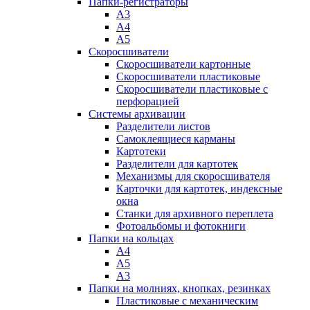
Папки-регистраторы
А3
А4
А5
Скоросшиватели
Скоросшиватели картонные
Скоросшиватели пластиковые
Скоросшиватели пластиковые с
перфорацией
Системы архивации
Разделители листов
Самоклеящиеся карманы
Картотеки
Разделители для картотек
Механизмы для скоросшивателя
Карточки для картотек, индексные
окна
Станки для архивного переплета
Фотоальбомы и фотокниги
Папки на кольцах
А4
А5
А3
Папки на молниях, кнопках, резинках
Пластиковые с механическим