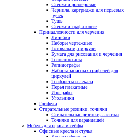
Стержни роллеровые
Чернила, картриджи для перьевых
ручек
Тушь
Стержни графитовые
Принадлежности для черчения
Линейки
Наборы чертежные
Готовальни, циркули
Бумага для рисования и черчения
Транспортиры
Рапидографы
Наборы запасных грифелей для
циркулей
Трафареты и лекала
Перья плакатные
Изографы
Угольники
Грифели
Стирательные резинки, точилки
Стирательные резинки, ластики
Точилки для карандашей
Мебель для офиса и сейфы
Офисные кресла и стулья
Кресла офисные