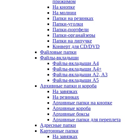
прижимом
На кнопке
На молнии
Папки на резинках
Папки-уголки
Папки-портфели
Папки-органайзеры
Папки на липучке
Конверт для CD/DVD
Файловые папки
Файлы-вкладыши
Файлы-вкладыши А4
Файлы-вкладыши А4+
Файлы-вкладыши А2, А3
Файлы-вкладыши А5
Архивные папки и короба
На завязках
На резинках
Архивные папки на кнопке
Архивные короба
Архивные боксы
Архивные папки для переплета
Адресные папки
Картонные папки
На завязках