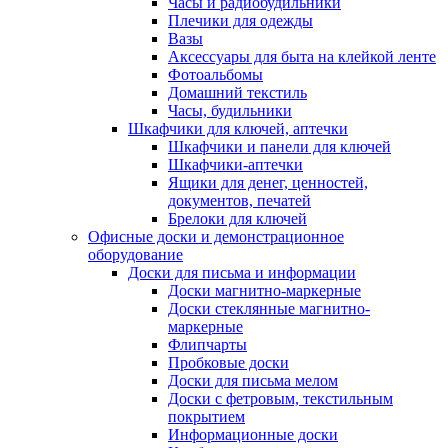
Часы и радиобудильники
Плечики для одежды
Вазы
Аксессуары для быта на клейкой ленте
Фотоальбомы
Домашний текстиль
Часы, будильники
Шкафчики для ключей, аптечки
Шкафчики и панели для ключей
Шкафчики-аптечки
Ящики для денег, ценностей,
документов, печатей
Брелоки для ключей
Офисные доски и демонстрационное
оборудование
Доски для письма и информации
Доски магнитно-маркерные
Доски стеклянные магнитно-
маркерные
Флипчарты
Пробковые доски
Доски для письма мелом
Доски с фетровым, текстильным
покрытием
Информационные доски