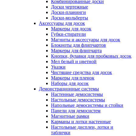
Комбинированные доски
Доски чертежные
Доски-планинги
Доски-мольберты
Аксессуары для досок
Маркеры для досок
Губки-стиратели
Магниты и аксессуары для досок
Блокноты для флипчартов
Маркеры для флипчарта
Кнопки, булавки для пробковых досок
Мел белый и цветной
Указки
Чистящие средства для досок
Маркеры для пленок
Наборы для досок
Демонстрационные системы
Настенные демосистемы
Настольные демосистемы
Напольные демосистемы и стойки
Панели для демосистем
Магнитные рамки
Карманы и лотки настенные
Настольные дисплеи, лотки и
таблички