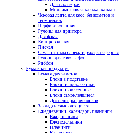
Для плоттеров
Миллиметровая, калька, ватман
Чековая лента для касс, банкоматов и
терминалов
Перфорированная
Рулоны для принтера
Для факса
Копировальная
Писчая
С магнитным слоем, термотрансферная
Рулоны для тахографов
Риббон
Бумажная продукция
Бумага для заметок
Блоки в подставке
Блоки непроклеенные
Блоки проклеенные
Блоки самоклеящиеся
Диспенсеры для блоков
Закладки самоклеящиеся
Ежедневники, календари, планинги
Ежедневники
Еженедельники
Планинги
Календари