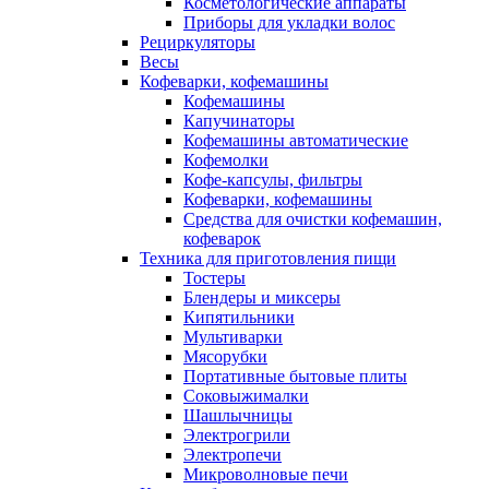
Косметологические аппараты
Приборы для укладки волос
Рециркуляторы
Весы
Кофеварки, кофемашины
Кофемашины
Капучинаторы
Кофемашины автоматические
Кофемолки
Кофе-капсулы, фильтры
Кофеварки, кофемашины
Средства для очистки кофемашин,
кофеварок
Техника для приготовления пищи
Тостеры
Блендеры и миксеры
Кипятильники
Мультиварки
Мясорубки
Портативные бытовые плиты
Соковыжималки
Шашлычницы
Электрогрили
Электропечи
Микроволновые печи