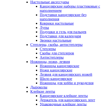
Настольные аксессуары
Канцелярские наборы пластиковые с
наполнением
Подставки канцелярские без
наполнения
Коврики настольные
Лупы
Подушки и гель для пальцев
Подставки для календаря
Звонки настольные
Степлеры, скобы, антистеплеры
Степлеры
Скобы для степлеров
Антистеплеры
Ножницы, ножи, лезвия
Ножницы канцелярские
Ножи канцелярские
Лезвия для канцелярских ножей
Шило канцелярское
Ножницы для хобби и рукоделия
Дыроколы
Клейкие ленты
Канцелярские клейкие ленты
Держатель для канцелярских лент
Упаковочные клейкие ленты