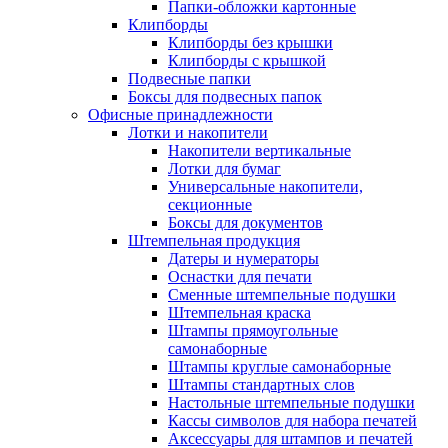
Папки-обложки картонные
Клипборды
Клипборды без крышки
Клипборды с крышкой
Подвесные папки
Боксы для подвесных папок
Офисные принадлежности
Лотки и накопители
Накопители вертикальные
Лотки для бумаг
Универсальные накопители,
секционные
Боксы для документов
Штемпельная продукция
Датеры и нумераторы
Оснастки для печати
Сменные штемпельные подушки
Штемпельная краска
Штампы прямоугольные
самонаборные
Штампы круглые самонаборные
Штампы стандартных слов
Настольные штемпельные подушки
Кассы символов для набора печатей
Аксессуары для штампов и печатей