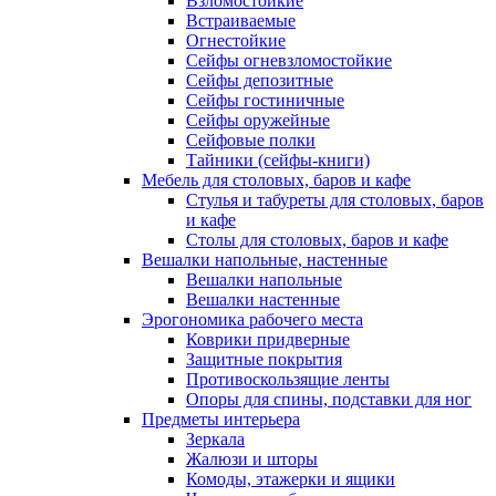
Взломостойкие
Встраиваемые
Огнестойкие
Сейфы огневзломостойкие
Сейфы депозитные
Сейфы гостиничные
Сейфы оружейные
Сейфовые полки
Тайники (сейфы-книги)
Мебель для столовых, баров и кафе
Стулья и табуреты для столовых, баров
и кафе
Столы для столовых, баров и кафе
Вешалки напольные, настенные
Вешалки напольные
Вешалки настенные
Эрогономика рабочего места
Коврики придверные
Защитные покрытия
Противоскользящие ленты
Опоры для спины, подставки для ног
Предметы интерьера
Зеркала
Жалюзи и шторы
Комоды, этажерки и ящики