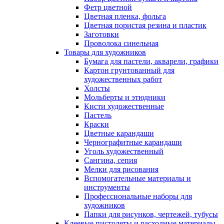
Фетр цветной
Цветная пленка, фольга
Цветная пористая резина и пластик
Заготовки
Проволока синельная
Товары для художников
Бумага для пастели, акварели, графики
Картон грунтованный для
художественных работ
Холсты
Мольберты и этюдники
Кисти художественные
Пастель
Краски
Цветные карандаши
Чернографитные карандаши
Уголь художественный
Сангина, сепия
Мелки для рисования
Вспомогательные материалы и
инструменты
Профессиональные наборы для
художников
Папки для рисунков, чертежей, тубусы
Клеевые пистолеты и расходные материалы