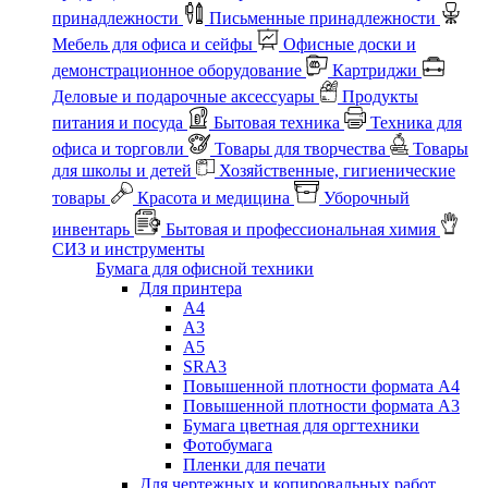
принадлежности
Письменные принадлежности
Мебель для офиса и сейфы
Офисные доски и
демонстрационное оборудование
Картриджи
Деловые и подарочные аксессуары
Продукты
питания и посуда
Бытовая техника
Техника для
офиса и торговли
Товары для творчества
Товары
для школы и детей
Хозяйственные, гигиенические
товары
Красота и медицина
Уборочный
инвентарь
Бытовая и профессиональная химия
СИЗ и инструменты
Бумага для офисной техники
Для принтера
А4
А3
А5
SRA3
Повышенной плотности формата А4
Повышенной плотности формата А3
Бумага цветная для оргтехники
Фотобумага
Пленки для печати
Для чертежных и копировальных работ