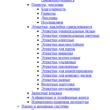
самокопирующиеся
Грамоты, дипломы
Благодарность
Грамоты
Дипломы
Поздравляем
Этикетки, наклейки самоклеящиеся
Этикетки универсальные белые
Этикетки универсальные цветные
Этикетки адресные
Этикетки высокостойкие
Этикетки для папок
Этикетки маркеры
Этикетки всепогодные
Этикетки удаляемые
Этикетки прозрачные
Этикетки для инвентаризации
Этикетки для компакт-дисков
Этикетки разные
Визитные карточки
Этикетки неудаляемые
Записные книжки
Алфавитные и телефонные книги
Нормативно-правовая литература
Папки и архивные системы