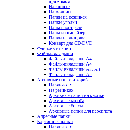
прижимом
На кнопке
На молнии
Папки на резинках
Папки-уголки
Папки-портфели
Папки-органайзеры
Папки на липучке
Конверт для CD/DVD
Файловые папки
Файлы-вкладыши
Файлы-вкладыши А4
Файлы-вкладыши А4+
Файлы-вкладыши А2, А3
Файлы-вкладыши А5
Архивные папки и короба
На завязках
На резинках
Архивные папки на кнопке
Архивные короба
Архивные боксы
Архивные папки для переплета
Адресные папки
Картонные папки
На завязках