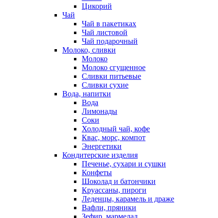
Цикорий
Чай
Чай в пакетиках
Чай листовой
Чай подарочный
Молоко, сливки
Молоко
Молоко сгущенное
Сливки питьевые
Сливки сухие
Вода, напитки
Вода
Лимонады
Соки
Холодный чай, кофе
Квас, морс, компот
Энергетики
Кондитерские изделия
Печенье, сухари и сушки
Конфеты
Шоколад и батончики
Круассаны, пироги
Леденцы, карамель и драже
Вафли, пряники
Зефир, мармелад