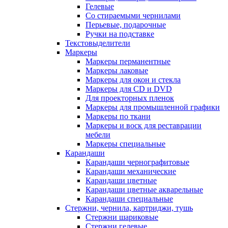
Гелевые
Со стираемыми чернилами
Перьевые, подарочные
Ручки на подставке
Текстовыделители
Маркеры
Маркеры перманентные
Маркеры лаковые
Маркеры для окон и стекла
Маркеры для CD и DVD
Для проекторных пленок
Маркеры для промышленной графики
Маркеры по ткани
Маркеры и воск для реставрации
мебели
Маркеры специальные
Карандаши
Карандаши чернографитовые
Карандаши механические
Карандаши цветные
Карандаши цветные акварельные
Карандаши специальные
Стержни, чернила, картриджи, тушь
Стержни шариковые
Стержни гелевые