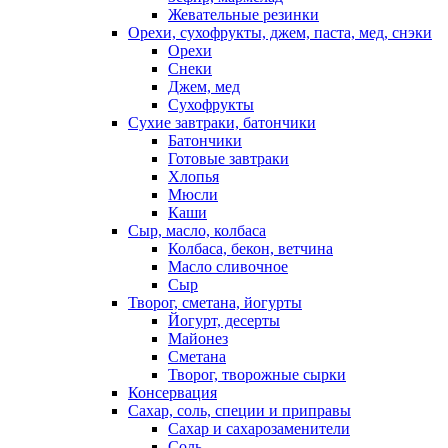
Жевательные резинки
Орехи, сухофрукты, джем, паста, мед, снэки
Орехи
Снеки
Джем, мед
Сухофрукты
Сухие завтраки, батончики
Батончики
Готовые завтраки
Хлопья
Мюсли
Каши
Сыр, масло, колбаса
Колбаса, бекон, ветчина
Масло сливочное
Сыр
Творог, сметана, йогурты
Йогурт, десерты
Майонез
Сметана
Творог, творожные сырки
Консервация
Сахар, соль, специи и приправы
Сахар и сахарозаменители
Соль