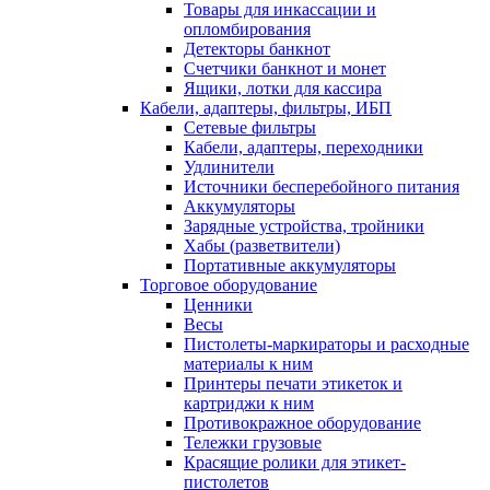
Товары для инкассации и
опломбирования
Детекторы банкнот
Счетчики банкнот и монет
Ящики, лотки для кассира
Кабели, адаптеры, фильтры, ИБП
Сетевые фильтры
Кабели, адаптеры, переходники
Удлинители
Источники бесперебойного питания
Аккумуляторы
Зарядные устройства, тройники
Хабы (разветвители)
Портативные аккумуляторы
Торговое оборудование
Ценники
Весы
Пистолеты-маркираторы и расходные
материалы к ним
Принтеры печати этикеток и
картриджи к ним
Противокражное оборудование
Тележки грузовые
Красящие ролики для этикет-
пистолетов