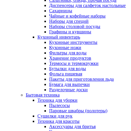
Салатники, блюда, прочая посуда
Диспенсеры для салфеток настольные
Сахарницы
Чайные и кофейные наборы
Наборы для специй
Наборы столовой посуды
Графины и кувшины
Кухонный инвентарь
Кухонные инструменты
Кухонные ножи
Фильтры для воды
Хранение продуктов
Термосы и термокружки
Бутылки для воды
Фольга пищевая
Пакеты для приготовления льда
Бумага для выпечки
Разделочные доски
Бытовая техника
Техника для уборки
Пылесосы
Паровые швабры (полотеры)
Сушилки для рук
Техника для красоты
Аксессуары для бритья