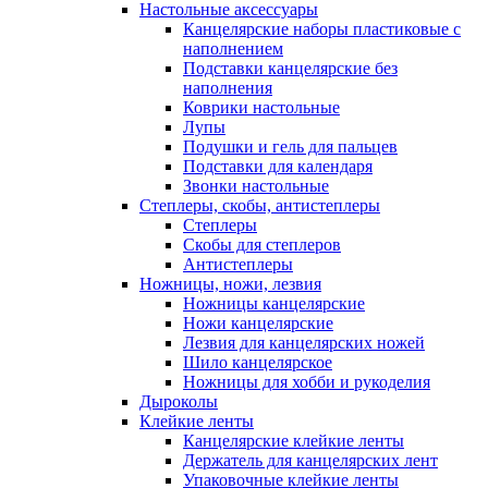
Настольные аксессуары
Канцелярские наборы пластиковые с
наполнением
Подставки канцелярские без
наполнения
Коврики настольные
Лупы
Подушки и гель для пальцев
Подставки для календаря
Звонки настольные
Степлеры, скобы, антистеплеры
Степлеры
Скобы для степлеров
Антистеплеры
Ножницы, ножи, лезвия
Ножницы канцелярские
Ножи канцелярские
Лезвия для канцелярских ножей
Шило канцелярское
Ножницы для хобби и рукоделия
Дыроколы
Клейкие ленты
Канцелярские клейкие ленты
Держатель для канцелярских лент
Упаковочные клейкие ленты