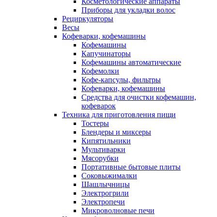
Косметологические аппараты
Приборы для укладки волос
Рециркуляторы
Весы
Кофеварки, кофемашины
Кофемашины
Капучинаторы
Кофемашины автоматические
Кофемолки
Кофе-капсулы, фильтры
Кофеварки, кофемашины
Средства для очистки кофемашин,
кофеварок
Техника для приготовления пищи
Тостеры
Блендеры и миксеры
Кипятильники
Мультиварки
Мясорубки
Портативные бытовые плиты
Соковыжималки
Шашлычницы
Электрогрили
Электропечи
Микроволновые печи