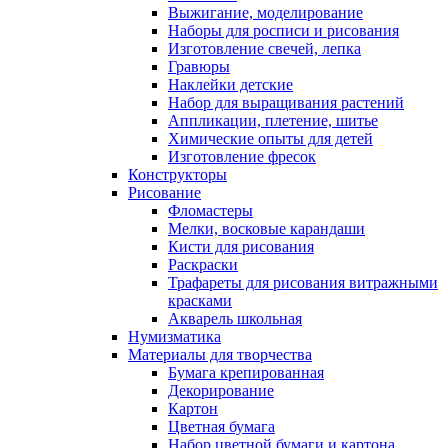
Выжигание, моделирование
Наборы для росписи и рисования
Изготовление свечей, лепка
Гравюры
Наклейки детские
Набор для выращивания растений
Аппликации, плетение, шитье
Химические опыты для детей
Изготовление фресок
Конструкторы
Рисование
Фломастеры
Мелки, восковые карандаши
Кисти для рисования
Раскраски
Трафареты для рисования витражными
красками
Акварель школьная
Нумизматика
Материалы для творчества
Бумага крепированная
Декорирование
Картон
Цветная бумага
Набор цветной бумаги и картона