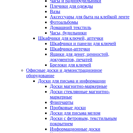
Часы и радиобудильники
Плечики для одежды
Вазы
Аксессуары для быта на клейкой ленте
Фотоальбомы
Домашний текстиль
Часы, будильники
Шкафчики для ключей, аптечки
Шкафчики и панели для ключей
Шкафчики-аптечки
Ящики для денег, ценностей,
документов, печатей
Брелоки для ключей
Офисные доски и демонстрационное
оборудование
Доски для письма и информации
Доски магнитно-маркерные
Доски стеклянные магнитно-
маркерные
Флипчарты
Пробковые доски
Доски для письма мелом
Доски с фетровым, текстильным
покрытием
Информационные доски