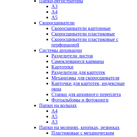
Папки-регистраторы
А3
А4
А5
Скоросшиватели
Скоросшиватели картонные
Скоросшиватели пластиковые
Скоросшиватели пластиковые с
перфорацией
Системы архивации
Разделители листов
Самоклеящиеся карманы
Картотеки
Разделители для картотек
Механизмы для скоросшивателя
Карточки для картотек, индексные
окна
Станки для архивного переплета
Фотоальбомы и фотокниги
Папки на кольцах
А4
А5
А3
Папки на молниях, кнопках, резинках
Пластиковые с механическим