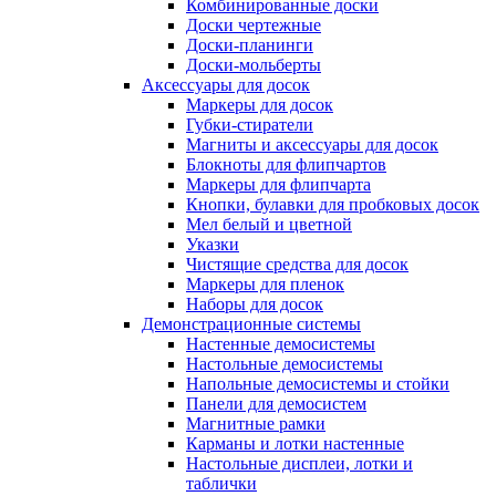
Комбинированные доски
Доски чертежные
Доски-планинги
Доски-мольберты
Аксессуары для досок
Маркеры для досок
Губки-стиратели
Магниты и аксессуары для досок
Блокноты для флипчартов
Маркеры для флипчарта
Кнопки, булавки для пробковых досок
Мел белый и цветной
Указки
Чистящие средства для досок
Маркеры для пленок
Наборы для досок
Демонстрационные системы
Настенные демосистемы
Настольные демосистемы
Напольные демосистемы и стойки
Панели для демосистем
Магнитные рамки
Карманы и лотки настенные
Настольные дисплеи, лотки и
таблички