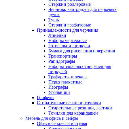
Стержни роллеровые
Чернила, картриджи для перьевых
ручек
Тушь
Стержни графитовые
Принадлежности для черчения
Линейки
Наборы чертежные
Готовальни, циркули
Бумага для рисования и черчения
Транспортиры
Рапидографы
Наборы запасных грифелей для
циркулей
Трафареты и лекала
Перья плакатные
Изографы
Угольники
Грифели
Стирательные резинки, точилки
Стирательные резинки, ластики
Точилки для карандашей
Мебель для офиса и сейфы
Офисные кресла и стулья
Кресла офисные