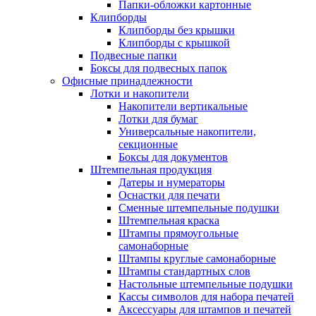
Папки-обложки картонные
Клипборды
Клипборды без крышки
Клипборды с крышкой
Подвесные папки
Боксы для подвесных папок
Офисные принадлежности
Лотки и накопители
Накопители вертикальные
Лотки для бумаг
Универсальные накопители,
секционные
Боксы для документов
Штемпельная продукция
Датеры и нумераторы
Оснастки для печати
Сменные штемпельные подушки
Штемпельная краска
Штампы прямоугольные
самонаборные
Штампы круглые самонаборные
Штампы стандартных слов
Настольные штемпельные подушки
Кассы символов для набора печатей
Аксессуары для штампов и печатей