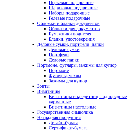
Перьевые подарочные
Шариковые подарочные
Наборы подарочные
Гелевые подарочные
Обложки и бланки документов
Обложки для документов
Бумажники водителя
Бланки, удостоверения
Деловые сумки, портфели, папки
Деловые сумки
Портфели
Деловые папки
Портмоне, футляры, зажимы для купюр
Портмоне
Футляры, чехлы
Зажимы для купюр
Зонты
Визитницы
Визитницы и кредитницы однорядные
карманные
Визитницы настольные
Государственная символика
Наградная продукция
Дизайн-бумага
Сертификат-бумага