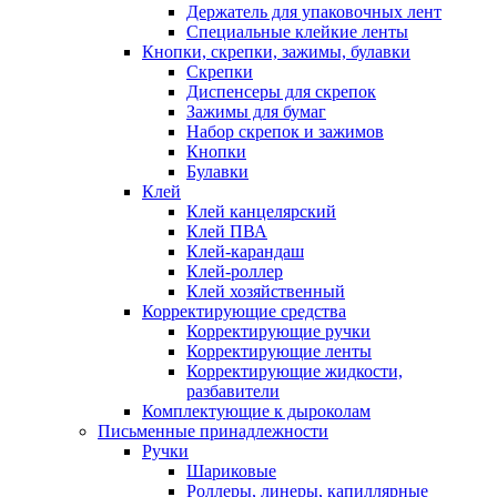
Держатель для упаковочных лент
Специальные клейкие ленты
Кнопки, скрепки, зажимы, булавки
Скрепки
Диспенсеры для скрепок
Зажимы для бумаг
Набор скрепок и зажимов
Кнопки
Булавки
Клей
Клей канцелярский
Клей ПВА
Клей-карандаш
Клей-роллер
Клей хозяйственный
Корректирующие средства
Корректирующие ручки
Корректирующие ленты
Корректирующие жидкости,
разбавители
Комплектующие к дыроколам
Письменные принадлежности
Ручки
Шариковые
Роллеры, линеры, капиллярные