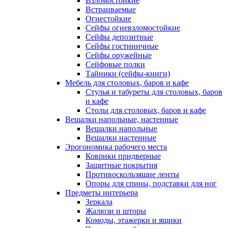
Взломостойкие
Встраиваемые
Огнестойкие
Сейфы огневзломостойкие
Сейфы депозитные
Сейфы гостиничные
Сейфы оружейные
Сейфовые полки
Тайники (сейфы-книги)
Мебель для столовых, баров и кафе
Стулья и табуреты для столовых, баров
и кафе
Столы для столовых, баров и кафе
Вешалки напольные, настенные
Вешалки напольные
Вешалки настенные
Эрогономика рабочего места
Коврики придверные
Защитные покрытия
Противоскользящие ленты
Опоры для спины, подставки для ног
Предметы интерьера
Зеркала
Жалюзи и шторы
Комоды, этажерки и ящики