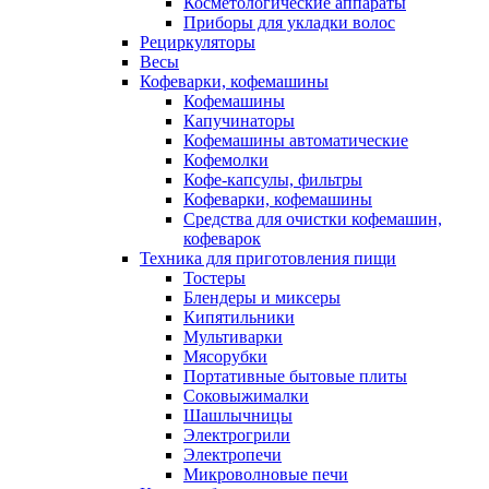
Косметологические аппараты
Приборы для укладки волос
Рециркуляторы
Весы
Кофеварки, кофемашины
Кофемашины
Капучинаторы
Кофемашины автоматические
Кофемолки
Кофе-капсулы, фильтры
Кофеварки, кофемашины
Средства для очистки кофемашин,
кофеварок
Техника для приготовления пищи
Тостеры
Блендеры и миксеры
Кипятильники
Мультиварки
Мясорубки
Портативные бытовые плиты
Соковыжималки
Шашлычницы
Электрогрили
Электропечи
Микроволновые печи