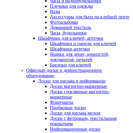
Часы и радиобудильники
Плечики для одежды
Вазы
Аксессуары для быта на клейкой ленте
Фотоальбомы
Домашний текстиль
Часы, будильники
Шкафчики для ключей, аптечки
Шкафчики и панели для ключей
Шкафчики-аптечки
Ящики для денег, ценностей,
документов, печатей
Брелоки для ключей
Офисные доски и демонстрационное
оборудование
Доски для письма и информации
Доски магнитно-маркерные
Доски стеклянные магнитно-
маркерные
Флипчарты
Пробковые доски
Доски для письма мелом
Доски с фетровым, текстильным
покрытием
Информационные доски