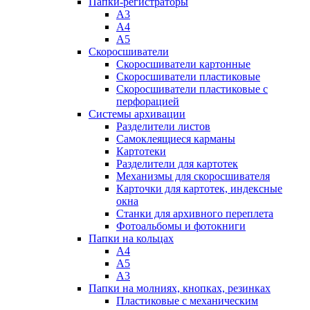
Папки-регистраторы
А3
А4
А5
Скоросшиватели
Скоросшиватели картонные
Скоросшиватели пластиковые
Скоросшиватели пластиковые с
перфорацией
Системы архивации
Разделители листов
Самоклеящиеся карманы
Картотеки
Разделители для картотек
Механизмы для скоросшивателя
Карточки для картотек, индексные
окна
Станки для архивного переплета
Фотоальбомы и фотокниги
Папки на кольцах
А4
А5
А3
Папки на молниях, кнопках, резинках
Пластиковые с механическим