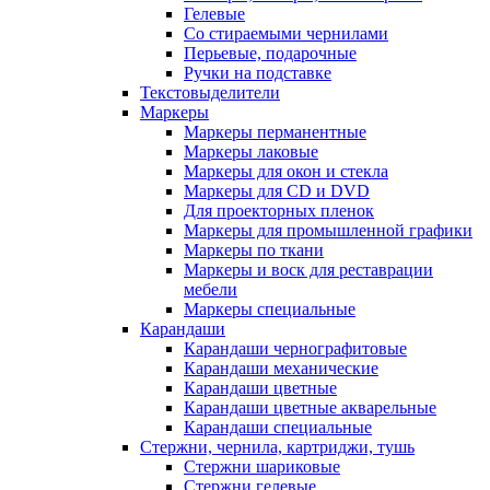
Гелевые
Со стираемыми чернилами
Перьевые, подарочные
Ручки на подставке
Текстовыделители
Маркеры
Маркеры перманентные
Маркеры лаковые
Маркеры для окон и стекла
Маркеры для CD и DVD
Для проекторных пленок
Маркеры для промышленной графики
Маркеры по ткани
Маркеры и воск для реставрации
мебели
Маркеры специальные
Карандаши
Карандаши чернографитовые
Карандаши механические
Карандаши цветные
Карандаши цветные акварельные
Карандаши специальные
Стержни, чернила, картриджи, тушь
Стержни шариковые
Стержни гелевые