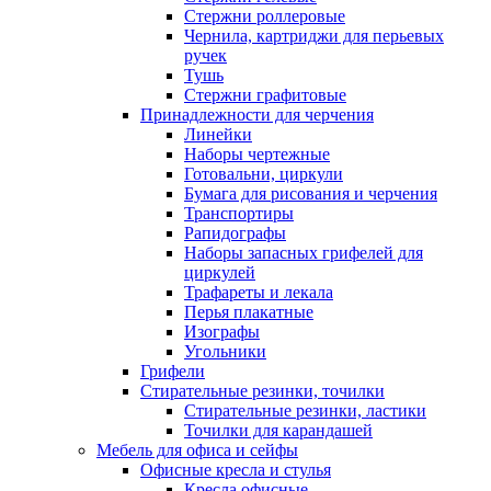
Стержни роллеровые
Чернила, картриджи для перьевых
ручек
Тушь
Стержни графитовые
Принадлежности для черчения
Линейки
Наборы чертежные
Готовальни, циркули
Бумага для рисования и черчения
Транспортиры
Рапидографы
Наборы запасных грифелей для
циркулей
Трафареты и лекала
Перья плакатные
Изографы
Угольники
Грифели
Стирательные резинки, точилки
Стирательные резинки, ластики
Точилки для карандашей
Мебель для офиса и сейфы
Офисные кресла и стулья
Кресла офисные