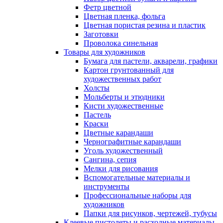
Фетр цветной
Цветная пленка, фольга
Цветная пористая резина и пластик
Заготовки
Проволока синельная
Товары для художников
Бумага для пастели, акварели, графики
Картон грунтованный для
художественных работ
Холсты
Мольберты и этюдники
Кисти художественные
Пастель
Краски
Цветные карандаши
Чернографитные карандаши
Уголь художественный
Сангина, сепия
Мелки для рисования
Вспомогательные материалы и
инструменты
Профессиональные наборы для
художников
Папки для рисунков, чертежей, тубусы
Клеевые пистолеты и расходные материалы