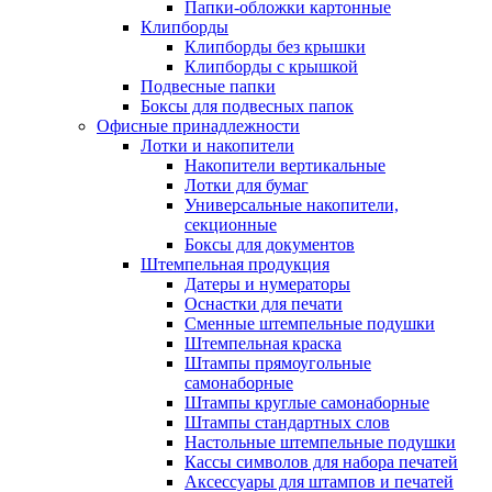
Папки-обложки картонные
Клипборды
Клипборды без крышки
Клипборды с крышкой
Подвесные папки
Боксы для подвесных папок
Офисные принадлежности
Лотки и накопители
Накопители вертикальные
Лотки для бумаг
Универсальные накопители,
секционные
Боксы для документов
Штемпельная продукция
Датеры и нумераторы
Оснастки для печати
Сменные штемпельные подушки
Штемпельная краска
Штампы прямоугольные
самонаборные
Штампы круглые самонаборные
Штампы стандартных слов
Настольные штемпельные подушки
Кассы символов для набора печатей
Аксессуары для штампов и печатей