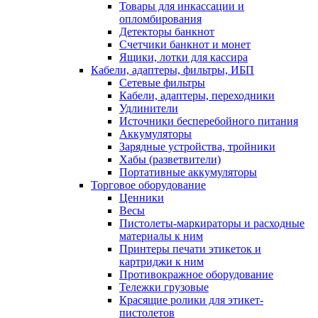
Товары для инкассации и
опломбирования
Детекторы банкнот
Счетчики банкнот и монет
Ящики, лотки для кассира
Кабели, адаптеры, фильтры, ИБП
Сетевые фильтры
Кабели, адаптеры, переходники
Удлинители
Источники бесперебойного питания
Аккумуляторы
Зарядные устройства, тройники
Хабы (разветвители)
Портативные аккумуляторы
Торговое оборудование
Ценники
Весы
Пистолеты-маркираторы и расходные
материалы к ним
Принтеры печати этикеток и
картриджи к ним
Противокражное оборудование
Тележки грузовые
Красящие ролики для этикет-
пистолетов