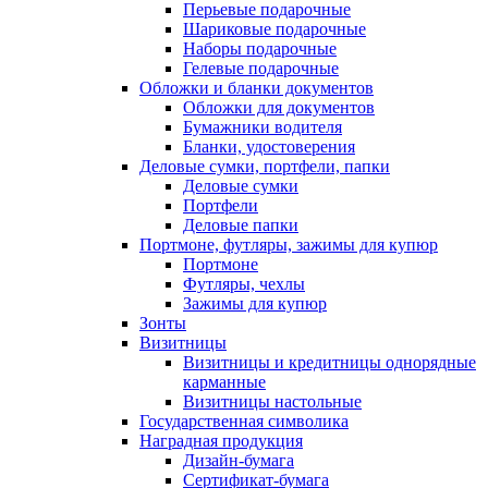
Перьевые подарочные
Шариковые подарочные
Наборы подарочные
Гелевые подарочные
Обложки и бланки документов
Обложки для документов
Бумажники водителя
Бланки, удостоверения
Деловые сумки, портфели, папки
Деловые сумки
Портфели
Деловые папки
Портмоне, футляры, зажимы для купюр
Портмоне
Футляры, чехлы
Зажимы для купюр
Зонты
Визитницы
Визитницы и кредитницы однорядные
карманные
Визитницы настольные
Государственная символика
Наградная продукция
Дизайн-бумага
Сертификат-бумага