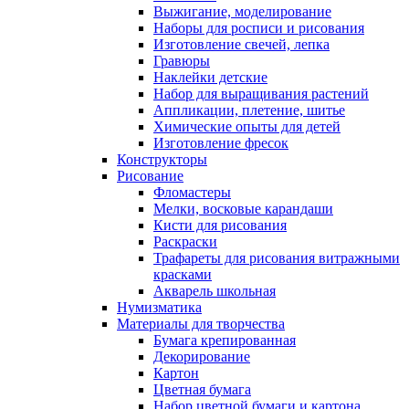
Выжигание, моделирование
Наборы для росписи и рисования
Изготовление свечей, лепка
Гравюры
Наклейки детские
Набор для выращивания растений
Аппликации, плетение, шитье
Химические опыты для детей
Изготовление фресок
Конструкторы
Рисование
Фломастеры
Мелки, восковые карандаши
Кисти для рисования
Раскраски
Трафареты для рисования витражными
красками
Акварель школьная
Нумизматика
Материалы для творчества
Бумага крепированная
Декорирование
Картон
Цветная бумага
Набор цветной бумаги и картона