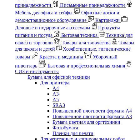
принадлежности
Письменные принадлежности
Мебель для офиса и сейфы
Офисные доски и
демонстрационное оборудование
Картриджи
Деловые и подарочные аксессуары
Продукты
питания и посуда
Бытовая техника
Техника для
офиса и торговли
Товары для творчества
Товары
для школы и детей
Хозяйственные, гигиенические
товары
Красота и медицина
Уборочный
инвентарь
Бытовая и профессиональная химия
СИЗ и инструменты
Бумага для офисной техники
Для принтера
А4
А3
А5
SRA3
Повышенной плотности формата А4
Повышенной плотности формата А3
Бумага цветная для оргтехники
Фотобумага
Пленки для печати
Для чертежных и копировальных работ