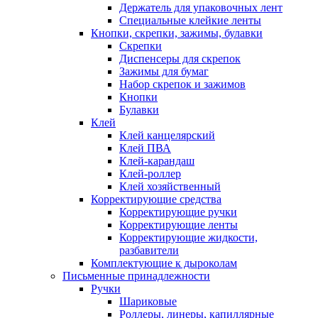
Держатель для упаковочных лент
Специальные клейкие ленты
Кнопки, скрепки, зажимы, булавки
Скрепки
Диспенсеры для скрепок
Зажимы для бумаг
Набор скрепок и зажимов
Кнопки
Булавки
Клей
Клей канцелярский
Клей ПВА
Клей-карандаш
Клей-роллер
Клей хозяйственный
Корректирующие средства
Корректирующие ручки
Корректирующие ленты
Корректирующие жидкости,
разбавители
Комплектующие к дыроколам
Письменные принадлежности
Ручки
Шариковые
Роллеры, линеры, капиллярные