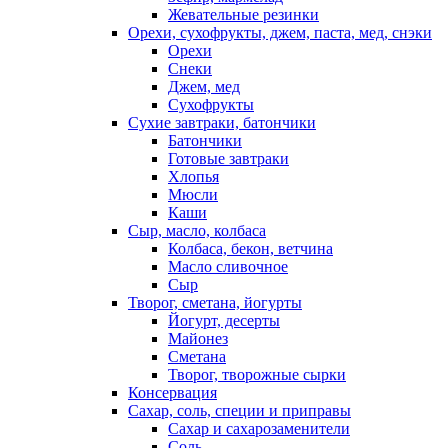
Жевательные резинки
Орехи, сухофрукты, джем, паста, мед, снэки
Орехи
Снеки
Джем, мед
Сухофрукты
Сухие завтраки, батончики
Батончики
Готовые завтраки
Хлопья
Мюсли
Каши
Сыр, масло, колбаса
Колбаса, бекон, ветчина
Масло сливочное
Сыр
Творог, сметана, йогурты
Йогурт, десерты
Майонез
Сметана
Творог, творожные сырки
Консервация
Сахар, соль, специи и приправы
Сахар и сахарозаменители
Соль