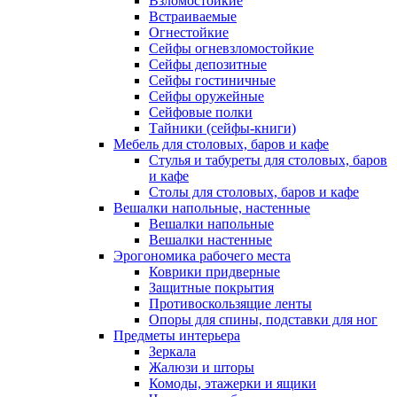
Взломостойкие
Встраиваемые
Огнестойкие
Сейфы огневзломостойкие
Сейфы депозитные
Сейфы гостиничные
Сейфы оружейные
Сейфовые полки
Тайники (сейфы-книги)
Мебель для столовых, баров и кафе
Стулья и табуреты для столовых, баров
и кафе
Столы для столовых, баров и кафе
Вешалки напольные, настенные
Вешалки напольные
Вешалки настенные
Эрогономика рабочего места
Коврики придверные
Защитные покрытия
Противоскользящие ленты
Опоры для спины, подставки для ног
Предметы интерьера
Зеркала
Жалюзи и шторы
Комоды, этажерки и ящики