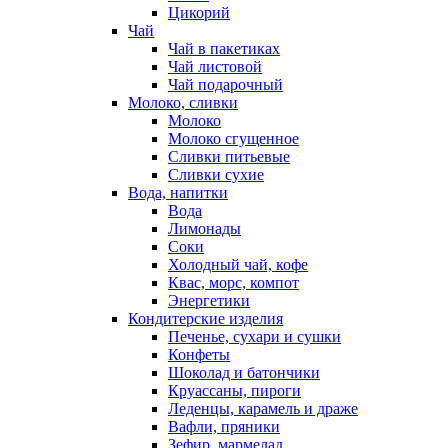
Цикорий
Чай
Чай в пакетиках
Чай листовой
Чай подарочный
Молоко, сливки
Молоко
Молоко сгущенное
Сливки питьевые
Сливки сухие
Вода, напитки
Вода
Лимонады
Соки
Холодный чай, кофе
Квас, морс, компот
Энергетики
Кондитерские изделия
Печенье, сухари и сушки
Конфеты
Шоколад и батончики
Круассаны, пироги
Леденцы, карамель и драже
Вафли, пряники
Зефир, мармелад