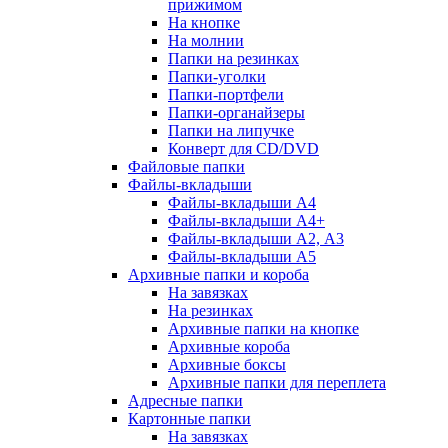
прижимом
На кнопке
На молнии
Папки на резинках
Папки-уголки
Папки-портфели
Папки-органайзеры
Папки на липучке
Конверт для CD/DVD
Файловые папки
Файлы-вкладыши
Файлы-вкладыши А4
Файлы-вкладыши А4+
Файлы-вкладыши А2, А3
Файлы-вкладыши А5
Архивные папки и короба
На завязках
На резинках
Архивные папки на кнопке
Архивные короба
Архивные боксы
Архивные папки для переплета
Адресные папки
Картонные папки
На завязках