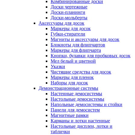
Комбинированные доски
Доски чертежные
Доски-планинги
Доски-мольберты
Аксессуары для досок
Маркеры для досок
Губки-стиратели
Магниты и аксессуары для досок
Блокноты для флипчартов
Маркеры для флипчарта
Кнопки, булавки для пробковых досок
Мел белый и цветной
Указки
Чистящие средства для досок
Маркеры для пленок
Наборы для досок
Демонстрационные системы
Настенные демосистемы
Настольные демосистемы
Напольные демосистемы и стойки
Панели для демосистем
Магнитные рамки
Карманы и лотки настенные
Настольные дисплеи, лотки и
таблички