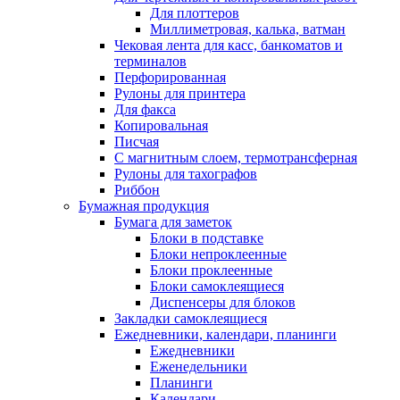
Для плоттеров
Миллиметровая, калька, ватман
Чековая лента для касс, банкоматов и
терминалов
Перфорированная
Рулоны для принтера
Для факса
Копировальная
Писчая
С магнитным слоем, термотрансферная
Рулоны для тахографов
Риббон
Бумажная продукция
Бумага для заметок
Блоки в подставке
Блоки непроклеенные
Блоки проклеенные
Блоки самоклеящиеся
Диспенсеры для блоков
Закладки самоклеящиеся
Ежедневники, календари, планинги
Ежедневники
Еженедельники
Планинги
Календари