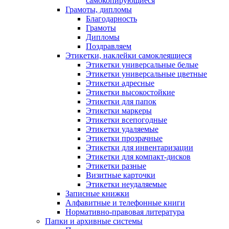
самокопирующиеся
Грамоты, дипломы
Благодарность
Грамоты
Дипломы
Поздравляем
Этикетки, наклейки самоклеящиеся
Этикетки универсальные белые
Этикетки универсальные цветные
Этикетки адресные
Этикетки высокостойкие
Этикетки для папок
Этикетки маркеры
Этикетки всепогодные
Этикетки удаляемые
Этикетки прозрачные
Этикетки для инвентаризации
Этикетки для компакт-дисков
Этикетки разные
Визитные карточки
Этикетки неудаляемые
Записные книжки
Алфавитные и телефонные книги
Нормативно-правовая литература
Папки и архивные системы