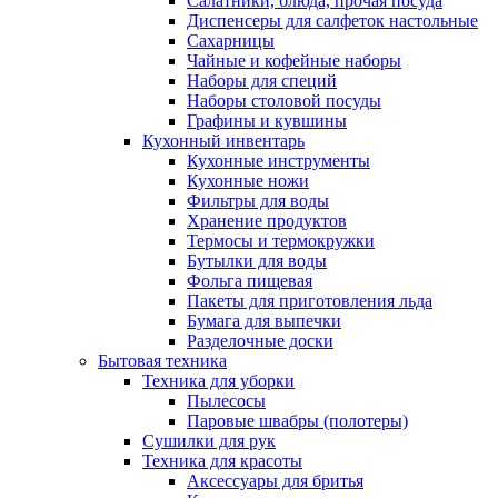
Салатники, блюда, прочая посуда
Диспенсеры для салфеток настольные
Сахарницы
Чайные и кофейные наборы
Наборы для специй
Наборы столовой посуды
Графины и кувшины
Кухонный инвентарь
Кухонные инструменты
Кухонные ножи
Фильтры для воды
Хранение продуктов
Термосы и термокружки
Бутылки для воды
Фольга пищевая
Пакеты для приготовления льда
Бумага для выпечки
Разделочные доски
Бытовая техника
Техника для уборки
Пылесосы
Паровые швабры (полотеры)
Сушилки для рук
Техника для красоты
Аксессуары для бритья