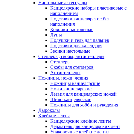
Настольные аксессуары
Канцелярские наборы пластиковые с
наполнением
Подставки канцелярские без
наполнения
Коврики настольные
Лупы
Подушки и гель для пальцев
Подставки для календаря
Звонки настольные
Степлеры, скобы, антистеплеры
Степлеры
Скобы для степлеров
Антистеплеры
Ножницы, ножи, лезвия
Ножницы канцелярские
Ножи канцелярские
Лезвия для канцелярских ножей
Шило канцелярское
Ножницы для хобби и рукоделия
Дыроколы
Клейкие ленты
Канцелярские клейкие ленты
Держатель для канцелярских лент
Упаковочные клейкие ленты