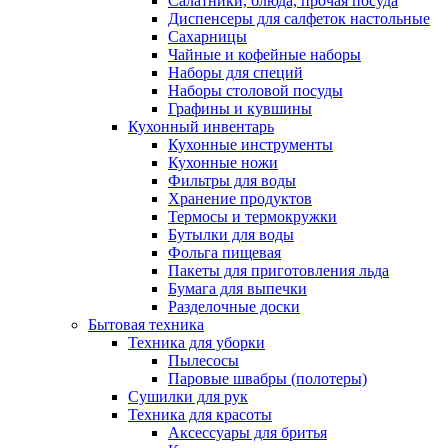
Салатники, блюда, прочая посуда
Диспенсеры для салфеток настольные
Сахарницы
Чайные и кофейные наборы
Наборы для специй
Наборы столовой посуды
Графины и кувшины
Кухонный инвентарь
Кухонные инструменты
Кухонные ножи
Фильтры для воды
Хранение продуктов
Термосы и термокружки
Бутылки для воды
Фольга пищевая
Пакеты для приготовления льда
Бумага для выпечки
Разделочные доски
Бытовая техника
Техника для уборки
Пылесосы
Паровые швабры (полотеры)
Сушилки для рук
Техника для красоты
Аксессуары для бритья