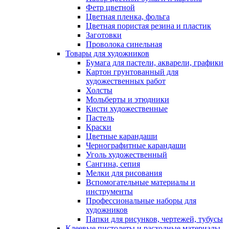
Фетр цветной
Цветная пленка, фольга
Цветная пористая резина и пластик
Заготовки
Проволока синельная
Товары для художников
Бумага для пастели, акварели, графики
Картон грунтованный для
художественных работ
Холсты
Мольберты и этюдники
Кисти художественные
Пастель
Краски
Цветные карандаши
Чернографитные карандаши
Уголь художественный
Сангина, сепия
Мелки для рисования
Вспомогательные материалы и
инструменты
Профессиональные наборы для
художников
Папки для рисунков, чертежей, тубусы
Клеевые пистолеты и расходные материалы