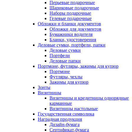
Перьевые подарочные
Шариковые подарочные
Наборы подарочные
Гелевые подарочные
Обложки и бланки документов
Обложки для документов
Бумажники водителя
Бланки, удостоверения
Деловые сумки, портфели, папки
Деловые сумки
Портфели
Деловые папки
Портмоне, футляры, зажимы для купюр
Портмоне
Футляры, чехлы
Зажимы для купюр
Зонты
Визитницы
Визитницы и кредитницы однорядные
карманные
Визитницы настольные
Государственная символика
Наградная продукция
Дизайн-бумага
Сертификат-бумага