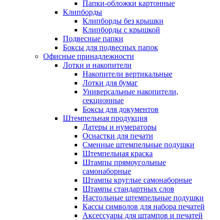
Папки-обложки картонные
Клипборды
Клипборды без крышки
Клипборды с крышкой
Подвесные папки
Боксы для подвесных папок
Офисные принадлежности
Лотки и накопители
Накопители вертикальные
Лотки для бумаг
Универсальные накопители,
секционные
Боксы для документов
Штемпельная продукция
Датеры и нумераторы
Оснастки для печати
Сменные штемпельные подушки
Штемпельная краска
Штампы прямоугольные
самонаборные
Штампы круглые самонаборные
Штампы стандартных слов
Настольные штемпельные подушки
Кассы символов для набора печатей
Аксессуары для штампов и печатей