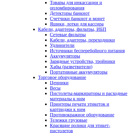
Товары для инкассации и
опломбирования
Детекторы банкнот
Счетчики банкнот и монет
Ящики, лотки для кассира
Кабели, адаптеры, фильтры, ИБП
Сетевые фильтры
Кабели, адаптеры, переходники
Удлинители
Источники бесперебойного питания
Аккумуляторы
Зарядные устройства, тройники
Хабы (разветвители)
Портативные аккумуляторы
Торговое оборудование
Ценники
Весы
Пистолеты-маркираторы и расходные
материалы к ним
Принтеры печати этикеток и
картриджи к ним
Противокражное оборудование
Тележки грузовые
Красящие ролики для этикет-
пистолетов