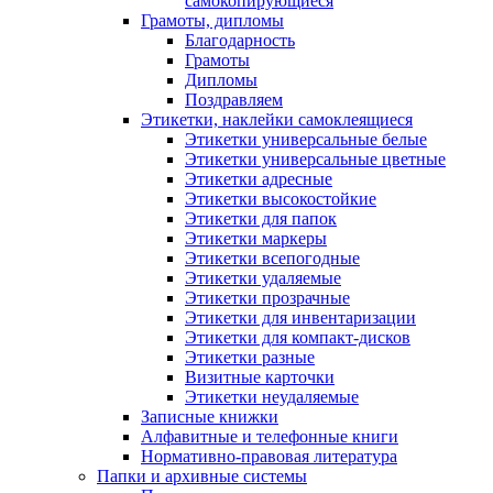
самокопирующиеся
Грамоты, дипломы
Благодарность
Грамоты
Дипломы
Поздравляем
Этикетки, наклейки самоклеящиеся
Этикетки универсальные белые
Этикетки универсальные цветные
Этикетки адресные
Этикетки высокостойкие
Этикетки для папок
Этикетки маркеры
Этикетки всепогодные
Этикетки удаляемые
Этикетки прозрачные
Этикетки для инвентаризации
Этикетки для компакт-дисков
Этикетки разные
Визитные карточки
Этикетки неудаляемые
Записные книжки
Алфавитные и телефонные книги
Нормативно-правовая литература
Папки и архивные системы