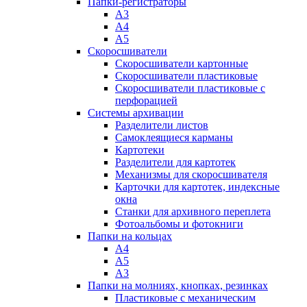
Папки-регистраторы
А3
А4
А5
Скоросшиватели
Скоросшиватели картонные
Скоросшиватели пластиковые
Скоросшиватели пластиковые с
перфорацией
Системы архивации
Разделители листов
Самоклеящиеся карманы
Картотеки
Разделители для картотек
Механизмы для скоросшивателя
Карточки для картотек, индексные
окна
Станки для архивного переплета
Фотоальбомы и фотокниги
Папки на кольцах
А4
А5
А3
Папки на молниях, кнопках, резинках
Пластиковые с механическим