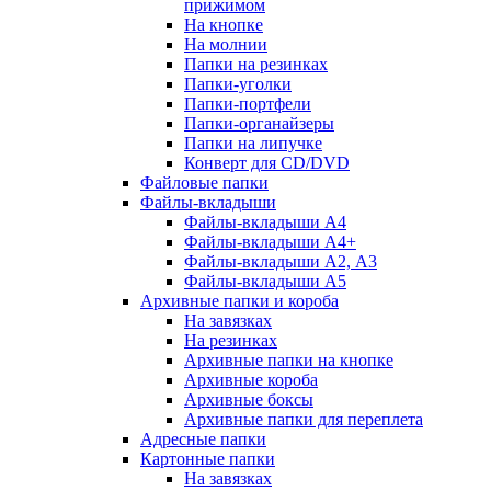
прижимом
На кнопке
На молнии
Папки на резинках
Папки-уголки
Папки-портфели
Папки-органайзеры
Папки на липучке
Конверт для CD/DVD
Файловые папки
Файлы-вкладыши
Файлы-вкладыши А4
Файлы-вкладыши А4+
Файлы-вкладыши А2, А3
Файлы-вкладыши А5
Архивные папки и короба
На завязках
На резинках
Архивные папки на кнопке
Архивные короба
Архивные боксы
Архивные папки для переплета
Адресные папки
Картонные папки
На завязках