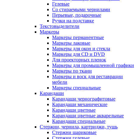
Гелевые
Со стираемыми чернилами
Перьевые, подарочные
Ручки на подставке
Текстовыделители
Маркеры
Маркеры перманентные
Маркеры лаковые
Маркеры для окон и стекла
Маркеры для CD и DVD
Для проекторных пленок
Маркеры для промышленной графики
Маркеры по ткани
Маркеры и воск для реставрации
мебели
Маркеры специальные
Карандаши
Карандаши чернографитовые
Карандаши механические
Карандаши цветные
Карандаши цветные акварельные
Карандаши специальные
Стержни, чернила, картриджи, тушь
Стержни шариковые
Стержни гелевые