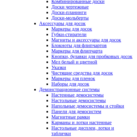
Комбинированные доски
Доски чертежные
Доски-планинги
Доски-мольберты
Аксессуары для досок
Маркеры для досок
Губки-стиратели
Магниты и аксессуары для досок
Блокноты для флипчартов
Маркеры для флипчарта
Кнопки, булавки для пробковых досок
Мел белый и цветной
Указки
Чистящие средства для досок
Маркеры для пленок
Наборы для досок
Демонстрационные системы
Настенные демосистемы
Настольные демосистемы
Напольные демосистемы и стойки
Панели для демосистем
Магнитные рамки
Карманы и лотки настенные
Настольные дисплеи, лотки и
таблички