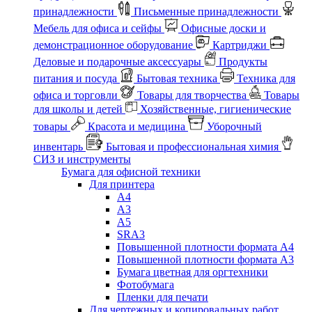
принадлежности
Письменные принадлежности
Мебель для офиса и сейфы
Офисные доски и
демонстрационное оборудование
Картриджи
Деловые и подарочные аксессуары
Продукты
питания и посуда
Бытовая техника
Техника для
офиса и торговли
Товары для творчества
Товары
для школы и детей
Хозяйственные, гигиенические
товары
Красота и медицина
Уборочный
инвентарь
Бытовая и профессиональная химия
СИЗ и инструменты
Бумага для офисной техники
Для принтера
А4
А3
А5
SRA3
Повышенной плотности формата А4
Повышенной плотности формата А3
Бумага цветная для оргтехники
Фотобумага
Пленки для печати
Для чертежных и копировальных работ