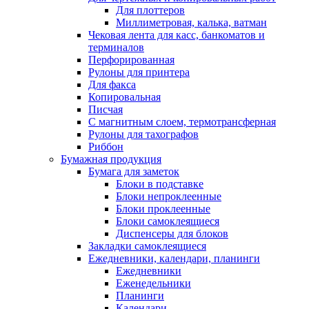
Для плоттеров
Миллиметровая, калька, ватман
Чековая лента для касс, банкоматов и
терминалов
Перфорированная
Рулоны для принтера
Для факса
Копировальная
Писчая
С магнитным слоем, термотрансферная
Рулоны для тахографов
Риббон
Бумажная продукция
Бумага для заметок
Блоки в подставке
Блоки непроклеенные
Блоки проклеенные
Блоки самоклеящиеся
Диспенсеры для блоков
Закладки самоклеящиеся
Ежедневники, календари, планинги
Ежедневники
Еженедельники
Планинги
Календари