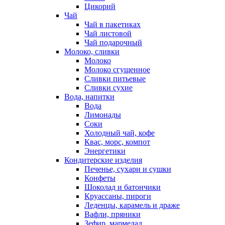
Цикорий
Чай
Чай в пакетиках
Чай листовой
Чай подарочный
Молоко, сливки
Молоко
Молоко сгущенное
Сливки питьевые
Сливки сухие
Вода, напитки
Вода
Лимонады
Соки
Холодный чай, кофе
Квас, морс, компот
Энергетики
Кондитерские изделия
Печенье, сухари и сушки
Конфеты
Шоколад и батончики
Круассаны, пироги
Леденцы, карамель и драже
Вафли, пряники
Зефир, мармелад