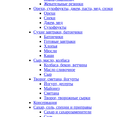
Жевательные резинки
Орехи, сухофрукты, джем, паста, мед, снэки
Орехи
Снеки
Джем, мед
Сухофрукты
Сухие завтраки, батончики
Батончики
Готовые завтраки
Хлопья
Мюсли
Каши
Сыр, масло, колбаса
Колбаса, бекон, ветчина
Масло сливочное
Сыр
Творог, сметана, йогурты
Йогурт, десерты
Майонез
Сметана
Творог, творожные сырки
Консервация
Сахар, соль, специи и приправы
Сахар и сахарозаменители
Соль