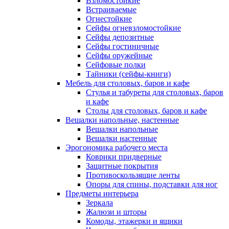
Взломостойкие
Встраиваемые
Огнестойкие
Сейфы огневзломостойкие
Сейфы депозитные
Сейфы гостиничные
Сейфы оружейные
Сейфовые полки
Тайники (сейфы-книги)
Мебель для столовых, баров и кафе
Стулья и табуреты для столовых, баров
и кафе
Столы для столовых, баров и кафе
Вешалки напольные, настенные
Вешалки напольные
Вешалки настенные
Эрогономика рабочего места
Коврики придверные
Защитные покрытия
Противоскользящие ленты
Опоры для спины, подставки для ног
Предметы интерьера
Зеркала
Жалюзи и шторы
Комоды, этажерки и ящики