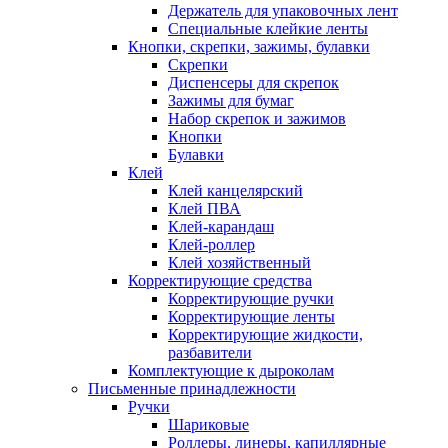
Держатель для упаковочных лент
Специальные клейкие ленты
Кнопки, скрепки, зажимы, булавки
Скрепки
Диспенсеры для скрепок
Зажимы для бумаг
Набор скрепок и зажимов
Кнопки
Булавки
Клей
Клей канцелярский
Клей ПВА
Клей-карандаш
Клей-роллер
Клей хозяйственный
Корректирующие средства
Корректирующие ручки
Корректирующие ленты
Корректирующие жидкости,
разбавители
Комплектующие к дыроколам
Письменные принадлежности
Ручки
Шариковые
Роллеры, линеры, капиллярные