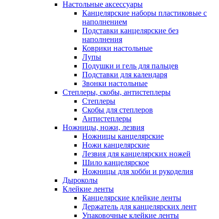
Настольные аксессуары
Канцелярские наборы пластиковые с
наполнением
Подставки канцелярские без
наполнения
Коврики настольные
Лупы
Подушки и гель для пальцев
Подставки для календаря
Звонки настольные
Степлеры, скобы, антистеплеры
Степлеры
Скобы для степлеров
Антистеплеры
Ножницы, ножи, лезвия
Ножницы канцелярские
Ножи канцелярские
Лезвия для канцелярских ножей
Шило канцелярское
Ножницы для хобби и рукоделия
Дыроколы
Клейкие ленты
Канцелярские клейкие ленты
Держатель для канцелярских лент
Упаковочные клейкие ленты