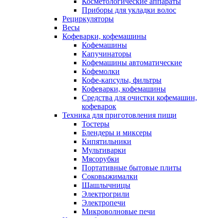
Косметологические аппараты
Приборы для укладки волос
Рециркуляторы
Весы
Кофеварки, кофемашины
Кофемашины
Капучинаторы
Кофемашины автоматические
Кофемолки
Кофе-капсулы, фильтры
Кофеварки, кофемашины
Средства для очистки кофемашин,
кофеварок
Техника для приготовления пищи
Тостеры
Блендеры и миксеры
Кипятильники
Мультиварки
Мясорубки
Портативные бытовые плиты
Соковыжималки
Шашлычницы
Электрогрили
Электропечи
Микроволновые печи