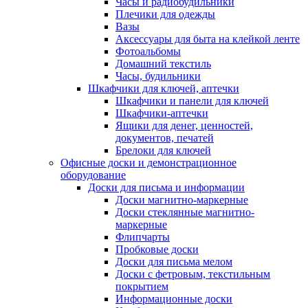
Часы и радиобудильники
Плечики для одежды
Вазы
Аксессуары для быта на клейкой ленте
Фотоальбомы
Домашний текстиль
Часы, будильники
Шкафчики для ключей, аптечки
Шкафчики и панели для ключей
Шкафчики-аптечки
Ящики для денег, ценностей,
документов, печатей
Брелоки для ключей
Офисные доски и демонстрационное
оборудование
Доски для письма и информации
Доски магнитно-маркерные
Доски стеклянные магнитно-
маркерные
Флипчарты
Пробковые доски
Доски для письма мелом
Доски с фетровым, текстильным
покрытием
Информационные доски