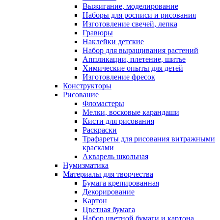
Выжигание, моделирование
Наборы для росписи и рисования
Изготовление свечей, лепка
Гравюры
Наклейки детские
Набор для выращивания растений
Аппликации, плетение, шитье
Химические опыты для детей
Изготовление фресок
Конструкторы
Рисование
Фломастеры
Мелки, восковые карандаши
Кисти для рисования
Раскраски
Трафареты для рисования витражными
красками
Акварель школьная
Нумизматика
Материалы для творчества
Бумага крепированная
Декорирование
Картон
Цветная бумага
Набор цветной бумаги и картона