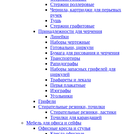
Стержни роллеровые
Чернила, картриджи для перьевых
ручек
Тушь
Стержни графитовые
Принадлежности для черчения
Линейки
Наборы чертежные
Готовальни, циркули
Бумага для рисования и черчения
Транспортиры
Рапидографы
Наборы запасных грифелей для
циркулей
Трафареты и лекала
Перья плакатные
Изографы
Угольники
Грифели
Стирательные резинки, точилки
Стирательные резинки, ластики
Точилки для карандашей
Мебель для офиса и сейфы
Офисные кресла и стулья
Кресла офисные