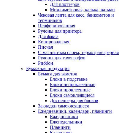
Для плоттеров
Миллиметровая, калька, ватман
Чековая лента для касс, банкоматов и
терминалов
Перфорированная
Рулоны для принтера
Для факса
Копировальная
Писчая
С магнитным слоем, термотрансферная
Рулоны для тахографов
Риббон
Бумажная продукция
Бумага для заметок
Блоки в подставке
Блоки непроклеенные
Блоки проклеенные
Блоки самоклеящиеся
Диспенсеры для блоков
Закладки самоклеящиеся
Ежедневники, календари, планинги
Ежедневники
Еженедельники
Планинги
Календари