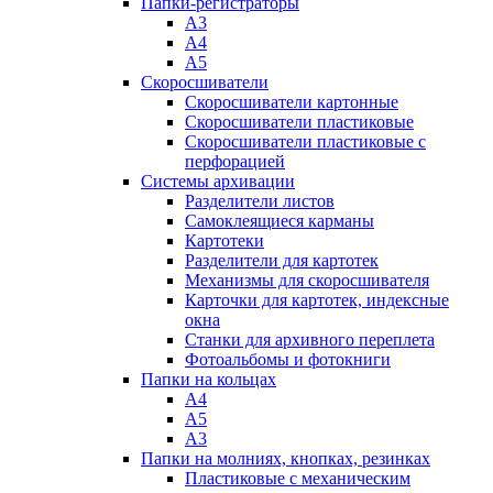
Папки-регистраторы
А3
А4
А5
Скоросшиватели
Скоросшиватели картонные
Скоросшиватели пластиковые
Скоросшиватели пластиковые с
перфорацией
Системы архивации
Разделители листов
Самоклеящиеся карманы
Картотеки
Разделители для картотек
Механизмы для скоросшивателя
Карточки для картотек, индексные
окна
Станки для архивного переплета
Фотоальбомы и фотокниги
Папки на кольцах
А4
А5
А3
Папки на молниях, кнопках, резинках
Пластиковые с механическим