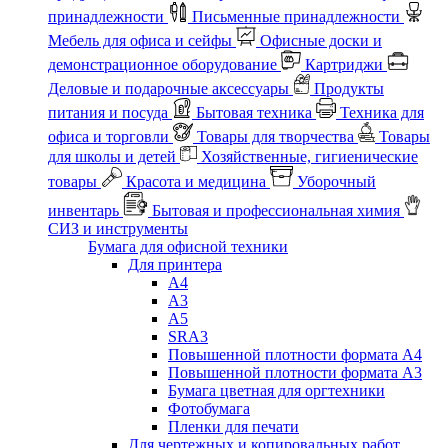
принадлежности
Письменные принадлежности
Мебель для офиса и сейфы
Офисные доски и
демонстрационное оборудование
Картриджи
Деловые и подарочные аксессуары
Продукты
питания и посуда
Бытовая техника
Техника для
офиса и торговли
Товары для творчества
Товары
для школы и детей
Хозяйственные, гигиенические
товары
Красота и медицина
Уборочный
инвентарь
Бытовая и профессиональная химия
СИЗ и инструменты
Бумага для офисной техники
Для принтера
А4
А3
А5
SRA3
Повышенной плотности формата А4
Повышенной плотности формата А3
Бумага цветная для оргтехники
Фотобумага
Пленки для печати
Для чертежных и копировальных работ