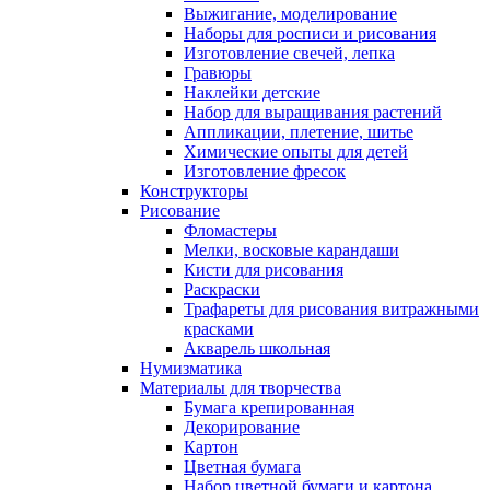
Выжигание, моделирование
Наборы для росписи и рисования
Изготовление свечей, лепка
Гравюры
Наклейки детские
Набор для выращивания растений
Аппликации, плетение, шитье
Химические опыты для детей
Изготовление фресок
Конструкторы
Рисование
Фломастеры
Мелки, восковые карандаши
Кисти для рисования
Раскраски
Трафареты для рисования витражными
красками
Акварель школьная
Нумизматика
Материалы для творчества
Бумага крепированная
Декорирование
Картон
Цветная бумага
Набор цветной бумаги и картона