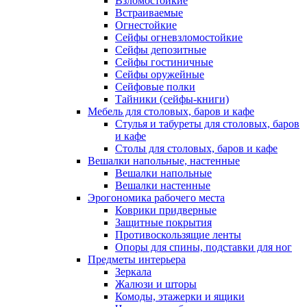
Взломостойкие
Встраиваемые
Огнестойкие
Сейфы огневзломостойкие
Сейфы депозитные
Сейфы гостиничные
Сейфы оружейные
Сейфовые полки
Тайники (сейфы-книги)
Мебель для столовых, баров и кафе
Стулья и табуреты для столовых, баров
и кафе
Столы для столовых, баров и кафе
Вешалки напольные, настенные
Вешалки напольные
Вешалки настенные
Эрогономика рабочего места
Коврики придверные
Защитные покрытия
Противоскользящие ленты
Опоры для спины, подставки для ног
Предметы интерьера
Зеркала
Жалюзи и шторы
Комоды, этажерки и ящики