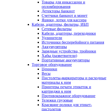
Товары для инкассации и
опломбирования
Детекторы банкнот
Счетчики банкнот и монет
Ящики, лотки для кассира
Кабели, адаптеры, фильтры, ИБП
Сетевые фильтры
Кабели, адаптеры, переходники
Удлинители
Источники бесперебойного питания
Аккумуляторы
Зарядные устройства, тройники
Хабы (разветвители)
Портативные аккумуляторы
Торговое оборудование
Ценники
Весы
Пистолеты-маркираторы и расходные
материалы к ним
Принтеры печати этикеток и
картриджи к ним
Противокражное оборудование
Тележки грузовые
Красящие ролики для этикет-
пистолетов