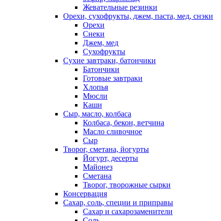
Жевательные резинки
Орехи, сухофрукты, джем, паста, мед, снэки
Орехи
Снеки
Джем, мед
Сухофрукты
Сухие завтраки, батончики
Батончики
Готовые завтраки
Хлопья
Мюсли
Каши
Сыр, масло, колбаса
Колбаса, бекон, ветчина
Масло сливочное
Сыр
Творог, сметана, йогурты
Йогурт, десерты
Майонез
Сметана
Творог, творожные сырки
Консервация
Сахар, соль, специи и приправы
Сахар и сахарозаменители
Соль