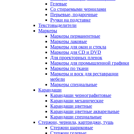
Гелевые
Со стираемыми чернилами
Перьевые, подарочные
Ручки на подставке
Текстовыделители
Маркеры
Маркеры перманентные
Маркеры лаковые
Маркеры для окон и стекла
Маркеры для CD и DVD
Для проекторных пленок
Маркеры для промышленной графики
Маркеры по ткани
Маркеры и воск для реставрации
мебели
Маркеры специальные
Карандаши
Карандаши чернографитовые
Карандаши механические
Карандаши цветные
Карандаши цветные акварельные
Карандаши специальные
Стержни, чернила, картриджи, тушь
Стержни шариковые
Стержни гелевые