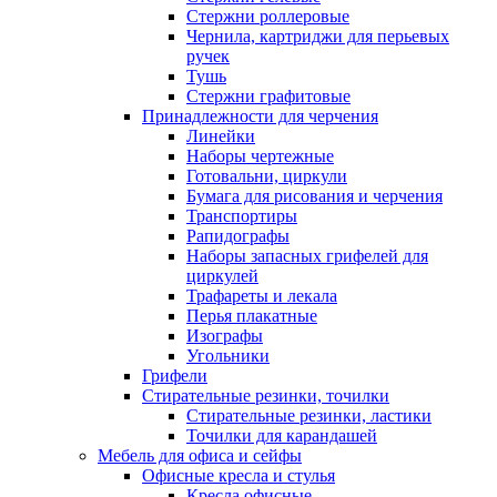
Стержни роллеровые
Чернила, картриджи для перьевых
ручек
Тушь
Стержни графитовые
Принадлежности для черчения
Линейки
Наборы чертежные
Готовальни, циркули
Бумага для рисования и черчения
Транспортиры
Рапидографы
Наборы запасных грифелей для
циркулей
Трафареты и лекала
Перья плакатные
Изографы
Угольники
Грифели
Стирательные резинки, точилки
Стирательные резинки, ластики
Точилки для карандашей
Мебель для офиса и сейфы
Офисные кресла и стулья
Кресла офисные