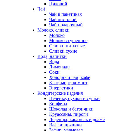
Цикорий
Чай
Чай в пакетиках
Чай листовой
Чай подарочный
Молоко, сливки
Молоко
Молоко сгущенное
Сливки питьевые
Сливки сухие
Вода, напитки
Вода
Лимонады
Соки
Холодный чай, кофе
Квас, морс, компот
Энергетики
Кондитерские изделия
Печенье, сухари и сушки
Конфеты
Шоколад и батончики
Круассаны, пироги
Леденцы, карамель и драже
Вафли, пряники
Зефир, мармелад