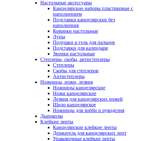
Настольные аксессуары
Канцелярские наборы пластиковые с
наполнением
Подставки канцелярские без
наполнения
Коврики настольные
Лупы
Подушки и гель для пальцев
Подставки для календаря
Звонки настольные
Степлеры, скобы, антистеплеры
Степлеры
Скобы для степлеров
Антистеплеры
Ножницы, ножи, лезвия
Ножницы канцелярские
Ножи канцелярские
Лезвия для канцелярских ножей
Шило канцелярское
Ножницы для хобби и рукоделия
Дыроколы
Клейкие ленты
Канцелярские клейкие ленты
Держатель для канцелярских лент
Упаковочные клейкие ленты