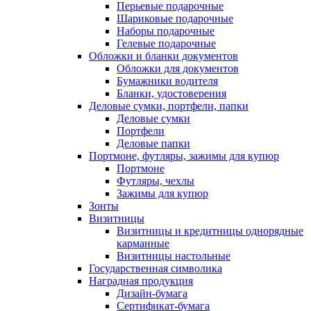
Перьевые подарочные
Шариковые подарочные
Наборы подарочные
Гелевые подарочные
Обложки и бланки документов
Обложки для документов
Бумажники водителя
Бланки, удостоверения
Деловые сумки, портфели, папки
Деловые сумки
Портфели
Деловые папки
Портмоне, футляры, зажимы для купюр
Портмоне
Футляры, чехлы
Зажимы для купюр
Зонты
Визитницы
Визитницы и кредитницы однорядные
карманные
Визитницы настольные
Государственная символика
Наградная продукция
Дизайн-бумага
Сертификат-бумага