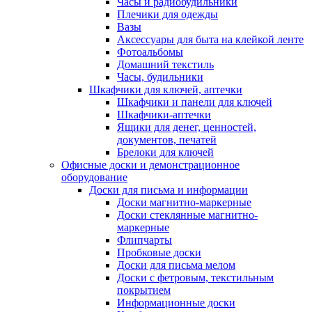
Часы и радиобудильники
Плечики для одежды
Вазы
Аксессуары для быта на клейкой ленте
Фотоальбомы
Домашний текстиль
Часы, будильники
Шкафчики для ключей, аптечки
Шкафчики и панели для ключей
Шкафчики-аптечки
Ящики для денег, ценностей,
документов, печатей
Брелоки для ключей
Офисные доски и демонстрационное
оборудование
Доски для письма и информации
Доски магнитно-маркерные
Доски стеклянные магнитно-
маркерные
Флипчарты
Пробковые доски
Доски для письма мелом
Доски с фетровым, текстильным
покрытием
Информационные доски