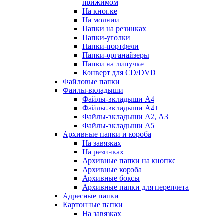
прижимом
На кнопке
На молнии
Папки на резинках
Папки-уголки
Папки-портфели
Папки-органайзеры
Папки на липучке
Конверт для CD/DVD
Файловые папки
Файлы-вкладыши
Файлы-вкладыши А4
Файлы-вкладыши А4+
Файлы-вкладыши А2, А3
Файлы-вкладыши А5
Архивные папки и короба
На завязках
На резинках
Архивные папки на кнопке
Архивные короба
Архивные боксы
Архивные папки для переплета
Адресные папки
Картонные папки
На завязках