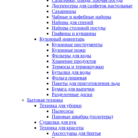
Салатники, блюда, прочая посуда
Диспенсеры для салфеток настольные
Сахарницы
Чайные и кофейные наборы
Наборы для специй
Наборы столовой посуды
Графины и кувшины
Кухонный инвентарь
Кухонные инструменты
Кухонные ножи
Фильтры для воды
Хранение продуктов
Термосы и термокружки
Бутылки для воды
Фольга пищевая
Пакеты для приготовления льда
Бумага для выпечки
Разделочные доски
Бытовая техника
Техника для уборки
Пылесосы
Паровые швабры (полотеры)
Сушилки для рук
Техника для красоты
Аксессуары для бритья