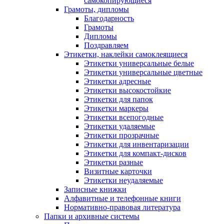
самокопирующиеся
Грамоты, дипломы
Благодарность
Грамоты
Дипломы
Поздравляем
Этикетки, наклейки самоклеящиеся
Этикетки универсальные белые
Этикетки универсальные цветные
Этикетки адресные
Этикетки высокостойкие
Этикетки для папок
Этикетки маркеры
Этикетки всепогодные
Этикетки удаляемые
Этикетки прозрачные
Этикетки для инвентаризации
Этикетки для компакт-дисков
Этикетки разные
Визитные карточки
Этикетки неудаляемые
Записные книжки
Алфавитные и телефонные книги
Нормативно-правовая литература
Папки и архивные системы