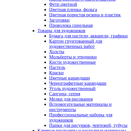
Фетр цветной
Цветная пленка, фольга
Цветная пористая резина и пластик
Заготовки
Проволока синельная
Товары для художников
Бумага для пастели, акварели, графики
Картон грунтованный для
художественных работ
Холсты
Мольберты и этюдники
Кисти художественные
Пастель
Краски
Цветные карандаши
Чернографитные карандаши
Уголь художественный
Сангина, сепия
Мелки для рисования
Вспомогательные материалы и
инструменты
Профессиональные наборы для
художников
Папки для рисунков, чертежей, тубусы
Клеевые пистолеты и расходные материалы