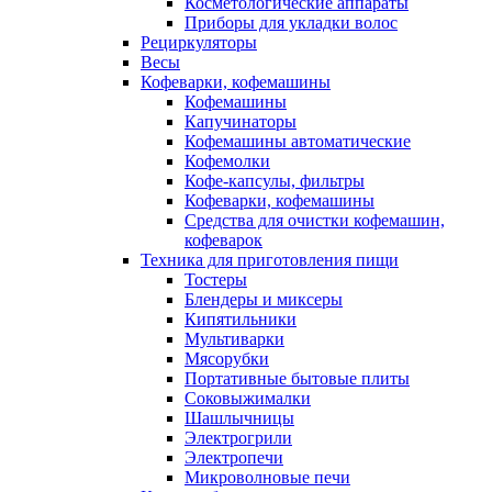
Косметологические аппараты
Приборы для укладки волос
Рециркуляторы
Весы
Кофеварки, кофемашины
Кофемашины
Капучинаторы
Кофемашины автоматические
Кофемолки
Кофе-капсулы, фильтры
Кофеварки, кофемашины
Средства для очистки кофемашин,
кофеварок
Техника для приготовления пищи
Тостеры
Блендеры и миксеры
Кипятильники
Мультиварки
Мясорубки
Портативные бытовые плиты
Соковыжималки
Шашлычницы
Электрогрили
Электропечи
Микроволновые печи