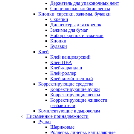
Держатель для упаковочных лент
Специальные клейкие ленты
Кнопки, скрепки, зажимы, булавки
Скрепки
Диспенсеры для скрепок
Зажимы для бумаг
Набор скрепок и зажимов
Кнопки
Булавки
Клей
Клей канцелярский
Клей ПВА
Клей-карандаш
Клей-роллер
Клей хозяйственный
Корректирующие средства
Корректирующие ручки
Корректирующие ленты
Корректирующие жидкости,
разбавители
Комплектующие к дыроколам
Письменные принадлежности
Ручки
Шариковые
Роллеры, линеры, капиллярные