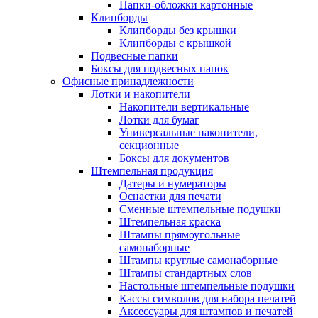
Папки-обложки картонные
Клипборды
Клипборды без крышки
Клипборды с крышкой
Подвесные папки
Боксы для подвесных папок
Офисные принадлежности
Лотки и накопители
Накопители вертикальные
Лотки для бумаг
Универсальные накопители,
секционные
Боксы для документов
Штемпельная продукция
Датеры и нумераторы
Оснастки для печати
Сменные штемпельные подушки
Штемпельная краска
Штампы прямоугольные
самонаборные
Штампы круглые самонаборные
Штампы стандартных слов
Настольные штемпельные подушки
Кассы символов для набора печатей
Аксессуары для штампов и печатей