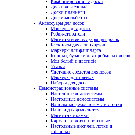
Комбинированные доски
Доски чертежные
Доски-планинги
Доски-мольберты
Аксессуары для досок
Маркеры для досок
Губки-стиратели
Магниты и аксессуары для досок
Блокноты для флипчартов
Маркеры для флипчарта
Кнопки, булавки для пробковых досок
Мел белый и цветной
Указки
Чистящие средства для досок
Маркеры для пленок
Наборы для досок
Демонстрационные системы
Настенные демосистемы
Настольные демосистемы
Напольные демосистемы и стойки
Панели для демосистем
Магнитные рамки
Карманы и лотки настенные
Настольные дисплеи, лотки и
таблички