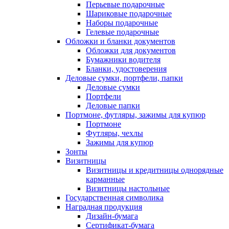
Перьевые подарочные
Шариковые подарочные
Наборы подарочные
Гелевые подарочные
Обложки и бланки документов
Обложки для документов
Бумажники водителя
Бланки, удостоверения
Деловые сумки, портфели, папки
Деловые сумки
Портфели
Деловые папки
Портмоне, футляры, зажимы для купюр
Портмоне
Футляры, чехлы
Зажимы для купюр
Зонты
Визитницы
Визитницы и кредитницы однорядные
карманные
Визитницы настольные
Государственная символика
Наградная продукция
Дизайн-бумага
Сертификат-бумага