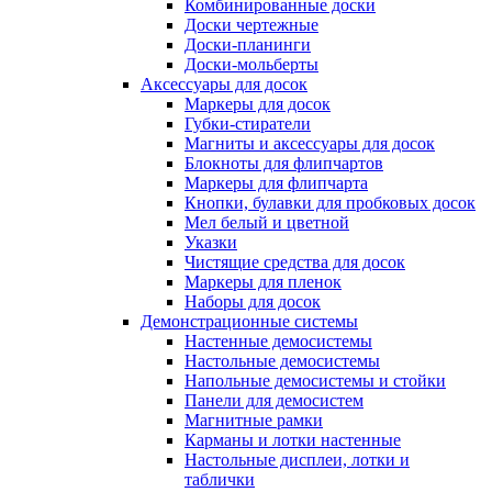
Комбинированные доски
Доски чертежные
Доски-планинги
Доски-мольберты
Аксессуары для досок
Маркеры для досок
Губки-стиратели
Магниты и аксессуары для досок
Блокноты для флипчартов
Маркеры для флипчарта
Кнопки, булавки для пробковых досок
Мел белый и цветной
Указки
Чистящие средства для досок
Маркеры для пленок
Наборы для досок
Демонстрационные системы
Настенные демосистемы
Настольные демосистемы
Напольные демосистемы и стойки
Панели для демосистем
Магнитные рамки
Карманы и лотки настенные
Настольные дисплеи, лотки и
таблички