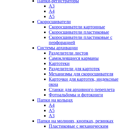
Папки-регистраторы
А3
А4
А5
Скоросшиватели
Скоросшиватели картонные
Скоросшиватели пластиковые
Скоросшиватели пластиковые с
перфорацией
Системы архивации
Разделители листов
Самоклеящиеся карманы
Картотеки
Разделители для картотек
Механизмы для скоросшивателя
Карточки для картотек, индексные
окна
Станки для архивного переплета
Фотоальбомы и фотокниги
Папки на кольцах
А4
А5
А3
Папки на молниях, кнопках, резинках
Пластиковые с механическим