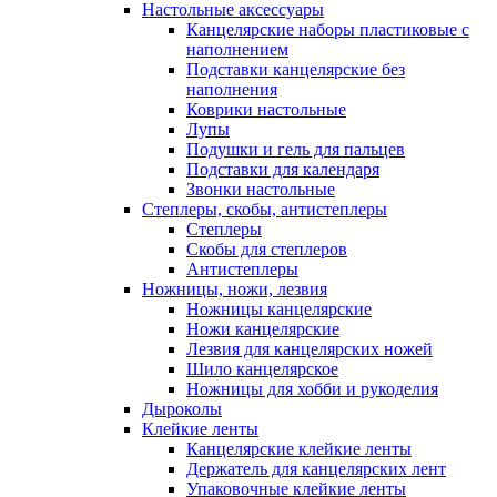
Настольные аксессуары
Канцелярские наборы пластиковые с
наполнением
Подставки канцелярские без
наполнения
Коврики настольные
Лупы
Подушки и гель для пальцев
Подставки для календаря
Звонки настольные
Степлеры, скобы, антистеплеры
Степлеры
Скобы для степлеров
Антистеплеры
Ножницы, ножи, лезвия
Ножницы канцелярские
Ножи канцелярские
Лезвия для канцелярских ножей
Шило канцелярское
Ножницы для хобби и рукоделия
Дыроколы
Клейкие ленты
Канцелярские клейкие ленты
Держатель для канцелярских лент
Упаковочные клейкие ленты