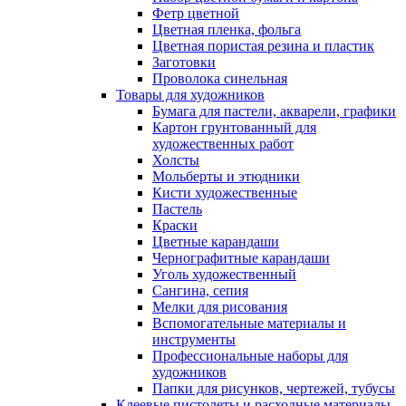
Фетр цветной
Цветная пленка, фольга
Цветная пористая резина и пластик
Заготовки
Проволока синельная
Товары для художников
Бумага для пастели, акварели, графики
Картон грунтованный для
художественных работ
Холсты
Мольберты и этюдники
Кисти художественные
Пастель
Краски
Цветные карандаши
Чернографитные карандаши
Уголь художественный
Сангина, сепия
Мелки для рисования
Вспомогательные материалы и
инструменты
Профессиональные наборы для
художников
Папки для рисунков, чертежей, тубусы
Клеевые пистолеты и расходные материалы