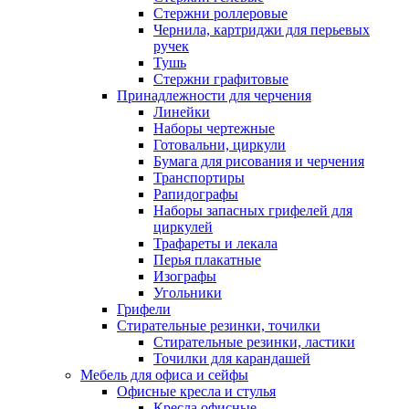
Стержни роллеровые
Чернила, картриджи для перьевых
ручек
Тушь
Стержни графитовые
Принадлежности для черчения
Линейки
Наборы чертежные
Готовальни, циркули
Бумага для рисования и черчения
Транспортиры
Рапидографы
Наборы запасных грифелей для
циркулей
Трафареты и лекала
Перья плакатные
Изографы
Угольники
Грифели
Стирательные резинки, точилки
Стирательные резинки, ластики
Точилки для карандашей
Мебель для офиса и сейфы
Офисные кресла и стулья
Кресла офисные