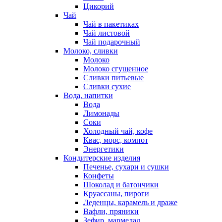
Цикорий
Чай
Чай в пакетиках
Чай листовой
Чай подарочный
Молоко, сливки
Молоко
Молоко сгущенное
Сливки питьевые
Сливки сухие
Вода, напитки
Вода
Лимонады
Соки
Холодный чай, кофе
Квас, морс, компот
Энергетики
Кондитерские изделия
Печенье, сухари и сушки
Конфеты
Шоколад и батончики
Круассаны, пироги
Леденцы, карамель и драже
Вафли, пряники
Зефир, мармелад