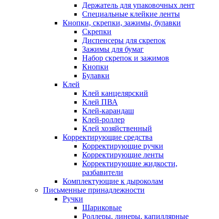
Держатель для упаковочных лент
Специальные клейкие ленты
Кнопки, скрепки, зажимы, булавки
Скрепки
Диспенсеры для скрепок
Зажимы для бумаг
Набор скрепок и зажимов
Кнопки
Булавки
Клей
Клей канцелярский
Клей ПВА
Клей-карандаш
Клей-роллер
Клей хозяйственный
Корректирующие средства
Корректирующие ручки
Корректирующие ленты
Корректирующие жидкости,
разбавители
Комплектующие к дыроколам
Письменные принадлежности
Ручки
Шариковые
Роллеры, линеры, капиллярные