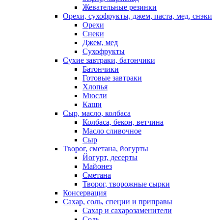
Жевательные резинки
Орехи, сухофрукты, джем, паста, мед, снэки
Орехи
Снеки
Джем, мед
Сухофрукты
Сухие завтраки, батончики
Батончики
Готовые завтраки
Хлопья
Мюсли
Каши
Сыр, масло, колбаса
Колбаса, бекон, ветчина
Масло сливочное
Сыр
Творог, сметана, йогурты
Йогурт, десерты
Майонез
Сметана
Творог, творожные сырки
Консервация
Сахар, соль, специи и приправы
Сахар и сахарозаменители
Соль