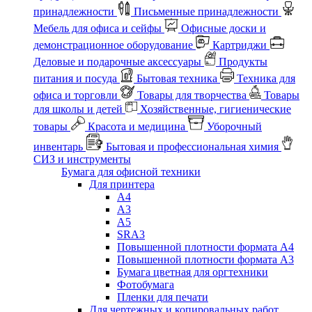
принадлежности
Письменные принадлежности
Мебель для офиса и сейфы
Офисные доски и
демонстрационное оборудование
Картриджи
Деловые и подарочные аксессуары
Продукты
питания и посуда
Бытовая техника
Техника для
офиса и торговли
Товары для творчества
Товары
для школы и детей
Хозяйственные, гигиенические
товары
Красота и медицина
Уборочный
инвентарь
Бытовая и профессиональная химия
СИЗ и инструменты
Бумага для офисной техники
Для принтера
А4
А3
А5
SRA3
Повышенной плотности формата А4
Повышенной плотности формата А3
Бумага цветная для оргтехники
Фотобумага
Пленки для печати
Для чертежных и копировальных работ