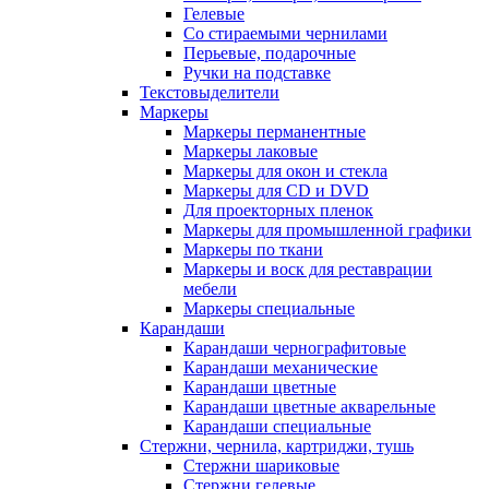
Гелевые
Со стираемыми чернилами
Перьевые, подарочные
Ручки на подставке
Текстовыделители
Маркеры
Маркеры перманентные
Маркеры лаковые
Маркеры для окон и стекла
Маркеры для CD и DVD
Для проекторных пленок
Маркеры для промышленной графики
Маркеры по ткани
Маркеры и воск для реставрации
мебели
Маркеры специальные
Карандаши
Карандаши чернографитовые
Карандаши механические
Карандаши цветные
Карандаши цветные акварельные
Карандаши специальные
Стержни, чернила, картриджи, тушь
Стержни шариковые
Стержни гелевые