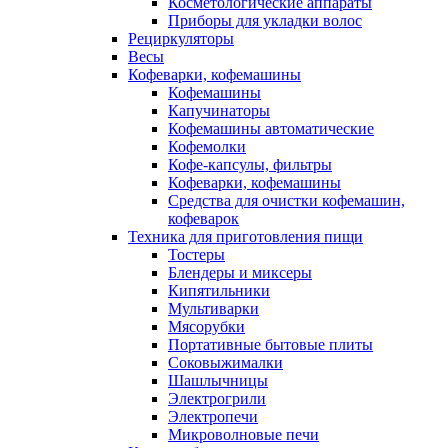
Косметологические аппараты
Приборы для укладки волос
Рециркуляторы
Весы
Кофеварки, кофемашины
Кофемашины
Капучинаторы
Кофемашины автоматические
Кофемолки
Кофе-капсулы, фильтры
Кофеварки, кофемашины
Средства для очистки кофемашин,
кофеварок
Техника для приготовления пищи
Тостеры
Блендеры и миксеры
Кипятильники
Мультиварки
Мясорубки
Портативные бытовые плиты
Соковыжималки
Шашлычницы
Электрогрили
Электропечи
Микроволновые печи