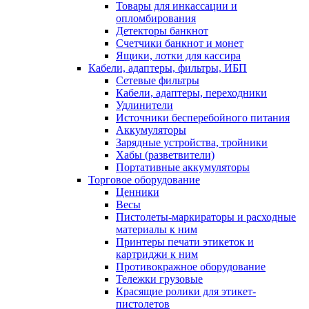
Товары для инкассации и
опломбирования
Детекторы банкнот
Счетчики банкнот и монет
Ящики, лотки для кассира
Кабели, адаптеры, фильтры, ИБП
Сетевые фильтры
Кабели, адаптеры, переходники
Удлинители
Источники бесперебойного питания
Аккумуляторы
Зарядные устройства, тройники
Хабы (разветвители)
Портативные аккумуляторы
Торговое оборудование
Ценники
Весы
Пистолеты-маркираторы и расходные
материалы к ним
Принтеры печати этикеток и
картриджи к ним
Противокражное оборудование
Тележки грузовые
Красящие ролики для этикет-
пистолетов