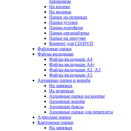
прижимом
На кнопке
На молнии
Папки на резинках
Папки-уголки
Папки-портфели
Папки-органайзеры
Папки на липучке
Конверт для CD/DVD
Файловые папки
Файлы-вкладыши
Файлы-вкладыши А4
Файлы-вкладыши А4+
Файлы-вкладыши А2, А3
Файлы-вкладыши А5
Архивные папки и короба
На завязках
На резинках
Архивные папки на кнопке
Архивные короба
Архивные боксы
Архивные папки для переплета
Адресные папки
Картонные папки
На завязках