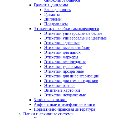
самокопирующиеся
Грамоты, дипломы
Благодарность
Грамоты
Дипломы
Поздравляем
Этикетки, наклейки самоклеящиеся
Этикетки универсальные белые
Этикетки универсальные цветные
Этикетки адресные
Этикетки высокостойкие
Этикетки для папок
Этикетки маркеры
Этикетки всепогодные
Этикетки удаляемые
Этикетки прозрачные
Этикетки для инвентаризации
Этикетки для компакт-дисков
Этикетки разные
Визитные карточки
Этикетки неудаляемые
Записные книжки
Алфавитные и телефонные книги
Нормативно-правовая литература
Папки и архивные системы