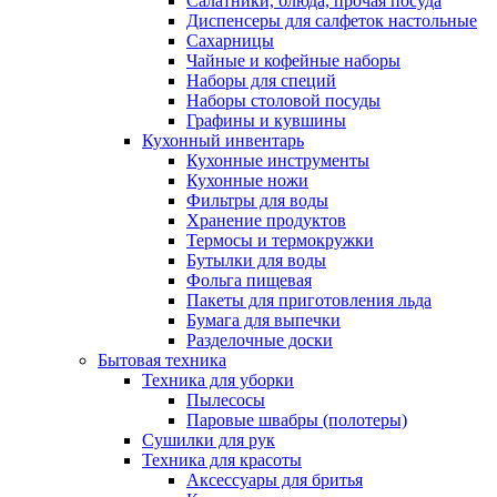
Салатники, блюда, прочая посуда
Диспенсеры для салфеток настольные
Сахарницы
Чайные и кофейные наборы
Наборы для специй
Наборы столовой посуды
Графины и кувшины
Кухонный инвентарь
Кухонные инструменты
Кухонные ножи
Фильтры для воды
Хранение продуктов
Термосы и термокружки
Бутылки для воды
Фольга пищевая
Пакеты для приготовления льда
Бумага для выпечки
Разделочные доски
Бытовая техника
Техника для уборки
Пылесосы
Паровые швабры (полотеры)
Сушилки для рук
Техника для красоты
Аксессуары для бритья