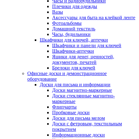
Часы и радиобудильники
Плечики для одежды
Вазы
Аксессуары для быта на клейкой ленте
Фотоальбомы
Домашний текстиль
Часы, будильники
Шкафчики для ключей, аптечки
Шкафчики и панели для ключей
Шкафчики-аптечки
Ящики для денег, ценностей,
документов, печатей
Брелоки для ключей
Офисные доски и демонстрационное
оборудование
Доски для письма и информации
Доски магнитно-маркерные
Доски стеклянные магнитно-
маркерные
Флипчарты
Пробковые доски
Доски для письма мелом
Доски с фетровым, текстильным
покрытием
Информационные доски