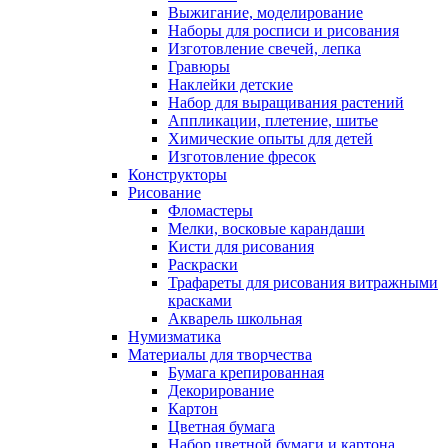
Выжигание, моделирование
Наборы для росписи и рисования
Изготовление свечей, лепка
Гравюры
Наклейки детские
Набор для выращивания растений
Аппликации, плетение, шитье
Химические опыты для детей
Изготовление фресок
Конструкторы
Рисование
Фломастеры
Мелки, восковые карандаши
Кисти для рисования
Раскраски
Трафареты для рисования витражными
красками
Акварель школьная
Нумизматика
Материалы для творчества
Бумага крепированная
Декорирование
Картон
Цветная бумага
Набор цветной бумаги и картона