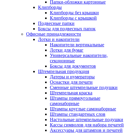
Папки-обложки картонные
Клипборды
Клипборды без крышки
Клипборды с крышкой
Подвесные папки
Боксы для подвесных папок
Офисные принадлежности
Лотки и накопители
Накопители вертикальные
Лотки для бумаг
Универсальные накопители,
секционные
Боксы для документов
Штемпельная продукция
Датеры и нумераторы
Оснастки для печати
Сменные штемпельные подушки
Штемпельная краска
Штампы прямоугольные
самонаборные
Штампы круглые самонаборные
Штампы стандартных слов
Настольные штемпельные подушки
Кассы символов для набора печатей
Аксессуары для штампов и печатей