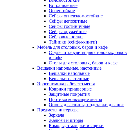
Взломостойкие
Встраиваемые
Огнестойкие
Сейфы огневзломостойкие
Сейфы депозитные
Сейфы гостиничные
Сейфы оружейные
Сейфовые полки
Тайники (сейфы-книги)
Мебель для столовых, баров и кафе
Стулья и табуреты для столовых, баров
и кафе
Столы для столовых, баров и кафе
Вешалки напольные, настенные
Вешалки напольные
Вешалки настенные
Эрогономика рабочего места
Коврики придверные
Защитные покрытия
Противоскользящие ленты
Опоры для спины, подставки для ног
Предметы интерьера
Зеркала
Жалюзи и шторы
Комоды, этажерки и ящики