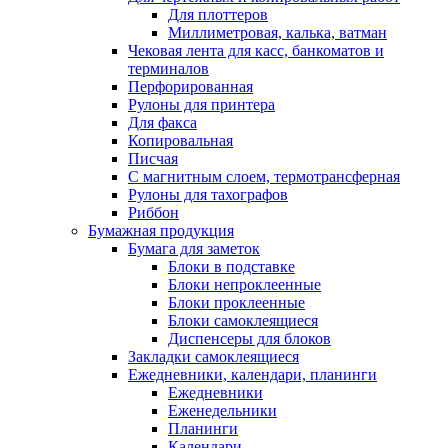
Для плоттеров
Миллиметровая, калька, ватман
Чековая лента для касс, банкоматов и
терминалов
Перфорированная
Рулоны для принтера
Для факса
Копировальная
Писчая
С магнитным слоем, термотрансферная
Рулоны для тахографов
Риббон
Бумажная продукция
Бумага для заметок
Блоки в подставке
Блоки непроклеенные
Блоки проклеенные
Блоки самоклеящиеся
Диспенсеры для блоков
Закладки самоклеящиеся
Ежедневники, календари, планинги
Ежедневники
Еженедельники
Планинги
Календари