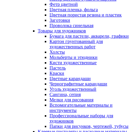
Фетр цветной
Цветная пленка, фольга
Цветная пористая резина и пластик
Заготовки
Проволока синельная
Товары для художников
Бумага для пастели, акварели, графики
Картон грунтованный для
художественных работ
Холсты
Мольберты и этюдники
Кисти художественные
Пастель
Краски
Цветные карандаши
Чернографитные карандаши
Уголь художественный
Сангина, сепия
Мелки для рисования
Вспомогательные материалы и
инструменты
Профессиональные наборы для
художников
Папки для рисунков, чертежей, тубусы
Клеевые пистолеты и расходные материалы