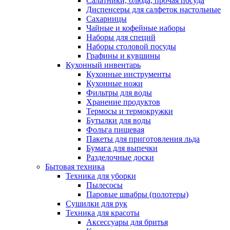
Салатники, блюда, прочая посуда
Диспенсеры для салфеток настольные
Сахарницы
Чайные и кофейные наборы
Наборы для специй
Наборы столовой посуды
Графины и кувшины
Кухонный инвентарь
Кухонные инструменты
Кухонные ножи
Фильтры для воды
Хранение продуктов
Термосы и термокружки
Бутылки для воды
Фольга пищевая
Пакеты для приготовления льда
Бумага для выпечки
Разделочные доски
Бытовая техника
Техника для уборки
Пылесосы
Паровые швабры (полотеры)
Сушилки для рук
Техника для красоты
Аксессуары для бритья