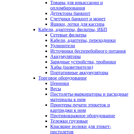
Товары для инкассации и
опломбирования
Детекторы банкнот
Счетчики банкнот и монет
Ящики, лотки для кассира
Кабели, адаптеры, фильтры, ИБП
Сетевые фильтры
Кабели, адаптеры, переходники
Удлинители
Источники бесперебойного питания
Аккумуляторы
Зарядные устройства, тройники
Хабы (разветвители)
Портативные аккумуляторы
Торговое оборудование
Ценники
Весы
Пистолеты-маркираторы и расходные
материалы к ним
Принтеры печати этикеток и
картриджи к ним
Противокражное оборудование
Тележки грузовые
Красящие ролики для этикет-
пистолетов