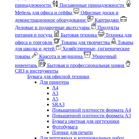
принадлежности
Письменные принадлежности
Мебель для офиса и сейфы
Офисные доски и
демонстрационное оборудование
Картриджи
Деловые и подарочные аксессуары
Продукты
питания и посуда
Бытовая техника
Техника для
офиса и торговли
Товары для творчества
Товары
для школы и детей
Хозяйственные, гигиенические
товары
Красота и медицина
Уборочный
инвентарь
Бытовая и профессиональная химия
СИЗ и инструменты
Бумага для офисной техники
Для принтера
А4
А3
А5
SRA3
Повышенной плотности формата А4
Повышенной плотности формата А3
Бумага цветная для оргтехники
Фотобумага
Пленки для печати
Для чертежных и копировальных работ