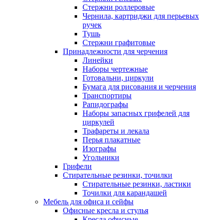
Стержни роллеровые
Чернила, картриджи для перьевых
ручек
Тушь
Стержни графитовые
Принадлежности для черчения
Линейки
Наборы чертежные
Готовальни, циркули
Бумага для рисования и черчения
Транспортиры
Рапидографы
Наборы запасных грифелей для
циркулей
Трафареты и лекала
Перья плакатные
Изографы
Угольники
Грифели
Стирательные резинки, точилки
Стирательные резинки, ластики
Точилки для карандашей
Мебель для офиса и сейфы
Офисные кресла и стулья
Кресла офисные