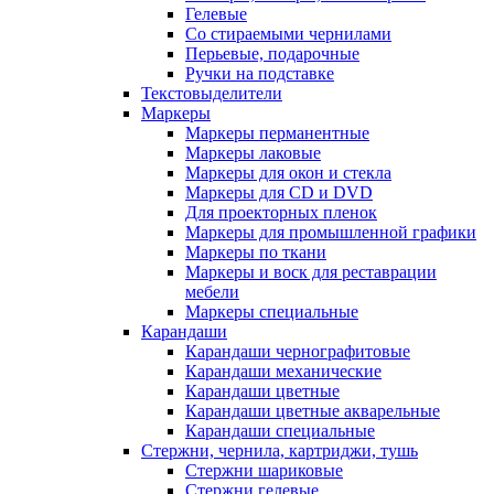
Гелевые
Со стираемыми чернилами
Перьевые, подарочные
Ручки на подставке
Текстовыделители
Маркеры
Маркеры перманентные
Маркеры лаковые
Маркеры для окон и стекла
Маркеры для CD и DVD
Для проекторных пленок
Маркеры для промышленной графики
Маркеры по ткани
Маркеры и воск для реставрации
мебели
Маркеры специальные
Карандаши
Карандаши чернографитовые
Карандаши механические
Карандаши цветные
Карандаши цветные акварельные
Карандаши специальные
Стержни, чернила, картриджи, тушь
Стержни шариковые
Стержни гелевые