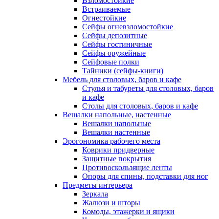
Взломостойкие
Встраиваемые
Огнестойкие
Сейфы огневзломостойкие
Сейфы депозитные
Сейфы гостиничные
Сейфы оружейные
Сейфовые полки
Тайники (сейфы-книги)
Мебель для столовых, баров и кафе
Стулья и табуреты для столовых, баров
и кафе
Столы для столовых, баров и кафе
Вешалки напольные, настенные
Вешалки напольные
Вешалки настенные
Эрогономика рабочего места
Коврики придверные
Защитные покрытия
Противоскользящие ленты
Опоры для спины, подставки для ног
Предметы интерьера
Зеркала
Жалюзи и шторы
Комоды, этажерки и ящики