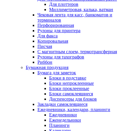
Для плоттеров
Миллиметровая, калька, ватман
Чековая лента для касс, банкоматов и
терминалов
Перфорированная
Рулоны для принтера
Для факса
Копировальная
Писчая
С магнитным слоем, термотрансферная
Рулоны для тахографов
Риббон
Бумажная продукция
Бумага для заметок
Блоки в подставке
Блоки непроклеенные
Блоки проклеенные
Блоки самоклеящиеся
Диспенсеры для блоков
Закладки самоклеящиеся
Ежедневники, календари, планинги
Ежедневники
Еженедельники
Планинги
Календари