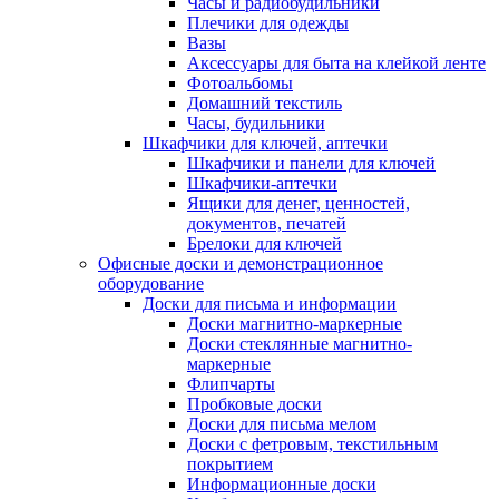
Часы и радиобудильники
Плечики для одежды
Вазы
Аксессуары для быта на клейкой ленте
Фотоальбомы
Домашний текстиль
Часы, будильники
Шкафчики для ключей, аптечки
Шкафчики и панели для ключей
Шкафчики-аптечки
Ящики для денег, ценностей,
документов, печатей
Брелоки для ключей
Офисные доски и демонстрационное
оборудование
Доски для письма и информации
Доски магнитно-маркерные
Доски стеклянные магнитно-
маркерные
Флипчарты
Пробковые доски
Доски для письма мелом
Доски с фетровым, текстильным
покрытием
Информационные доски