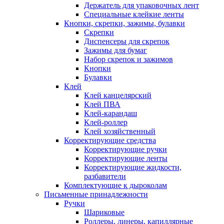
Держатель для упаковочных лент
Специальные клейкие ленты
Кнопки, скрепки, зажимы, булавки
Скрепки
Диспенсеры для скрепок
Зажимы для бумаг
Набор скрепок и зажимов
Кнопки
Булавки
Клей
Клей канцелярский
Клей ПВА
Клей-карандаш
Клей-роллер
Клей хозяйственный
Корректирующие средства
Корректирующие ручки
Корректирующие ленты
Корректирующие жидкости,
разбавители
Комплектующие к дыроколам
Письменные принадлежности
Ручки
Шариковые
Роллеры, линеры, капиллярные