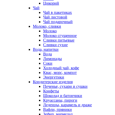
Цикорий
Чай
Чай в пакетиках
Чай листовой
Чай подарочный
Молоко, сливки
Молоко
Молоко сгущенное
Сливки питьевые
Сливки сухие
Вода, напитки
Вода
Лимонады
Соки
Холодный чай, кофе
Квас, морс, компот
Энергетики
Кондитерские изделия
Печенье, сухари и сушки
Конфеты
Шоколад и батончики
Круассаны, пироги
Леденцы, карамель и драже
Вафли, пряники
Зефир, мармелад