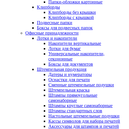
Папки-обложки картонные
Клипборды
Клипборды без крышки
Клипборды с крышкой
Подвесные папки
Боксы для подвесных папок
Офисные принадлежности
Лотки и накопители
Накопители вертикальные
Лотки для бумаг
Универсальные накопители,
секционные
Боксы для документов
Штемпельная продукция
Датеры и нумераторы
Оснастки для печати
Сменные штемпельные подушки
Штемпельная краска
Штампы прямоугольные
самонаборные
Штампы круглые самонаборные
Штампы стандартных слов
Настольные штемпельные подушки
Кассы символов для набора печатей
Аксессуары для штампов и печатей