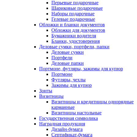
Перьевые подарочные
Шариковые подарочные
Наборы подарочные
Гелевые подарочные
Обложки и бланки документов
Обложки для документов
Бумажники водителя
Бланки, удостоверения
Деловые сумки, портфели, папки
Деловые сумки
Портфели
Деловые папки
Портмоне, футляры, зажимы для купюр
Портмоне
Футляры, чехлы
Зажимы для купюр
Зонты
Визитницы
Визитницы и кредитницы однорядные
карманные
Визитницы настольные
Государственная символика
Наградная продукция
Дизайн-бумага
Сертификат-бумага