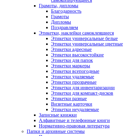
самокопирующиеся
Грамоты, дипломы
Благодарность
Грамоты
Дипломы
Поздравляем
Этикетки, наклейки самоклеящиеся
Этикетки универсальные белые
Этикетки универсальные цветные
Этикетки адресные
Этикетки высокостойкие
Этикетки для папок
Этикетки маркеры
Этикетки всепогодные
Этикетки удаляемые
Этикетки прозрачные
Этикетки для инвентаризации
Этикетки для компакт-дисков
Этикетки разные
Визитные карточки
Этикетки неудаляемые
Записные книжки
Алфавитные и телефонные книги
Нормативно-правовая литература
Папки и архивные системы