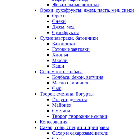
Жевательные резинки
Орехи, сухофрукты, джем, паста, мед, снэки
Орехи
Снеки
Джем, мед
Сухофрукты
Сухие завтраки, батончики
Батончики
Готовые завтраки
Хлопья
Мюсли
Каши
Сыр, масло, колбаса
Колбаса, бекон, ветчина
Масло сливочное
Сыр
Творог, сметана, йогурты
Йогурт, десерты
Майонез
Сметана
Творог, творожные сырки
Консервация
Сахар, соль, специи и приправы
Сахар и сахарозаменители
Соль