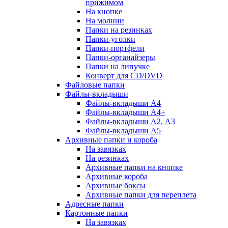
прижимом
На кнопке
На молнии
Папки на резинках
Папки-уголки
Папки-портфели
Папки-органайзеры
Папки на липучке
Конверт для CD/DVD
Файловые папки
Файлы-вкладыши
Файлы-вкладыши А4
Файлы-вкладыши А4+
Файлы-вкладыши А2, А3
Файлы-вкладыши А5
Архивные папки и короба
На завязках
На резинках
Архивные папки на кнопке
Архивные короба
Архивные боксы
Архивные папки для переплета
Адресные папки
Картонные папки
На завязках