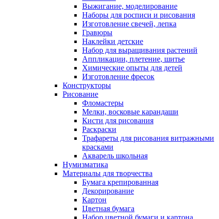
Выжигание, моделирование
Наборы для росписи и рисования
Изготовление свечей, лепка
Гравюры
Наклейки детские
Набор для выращивания растений
Аппликации, плетение, шитье
Химические опыты для детей
Изготовление фресок
Конструкторы
Рисование
Фломастеры
Мелки, восковые карандаши
Кисти для рисования
Раскраски
Трафареты для рисования витражными
красками
Акварель школьная
Нумизматика
Материалы для творчества
Бумага крепированная
Декорирование
Картон
Цветная бумага
Набор цветной бумаги и картона