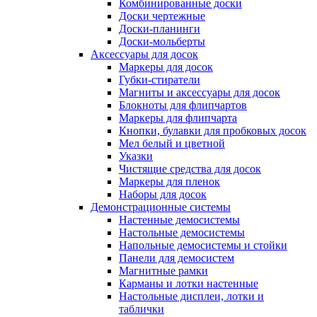
Комбинированные доски
Доски чертежные
Доски-планинги
Доски-мольберты
Аксессуары для досок
Маркеры для досок
Губки-стиратели
Магниты и аксессуары для досок
Блокноты для флипчартов
Маркеры для флипчарта
Кнопки, булавки для пробковых досок
Мел белый и цветной
Указки
Чистящие средства для досок
Маркеры для пленок
Наборы для досок
Демонстрационные системы
Настенные демосистемы
Настольные демосистемы
Напольные демосистемы и стойки
Панели для демосистем
Магнитные рамки
Карманы и лотки настенные
Настольные дисплеи, лотки и
таблички