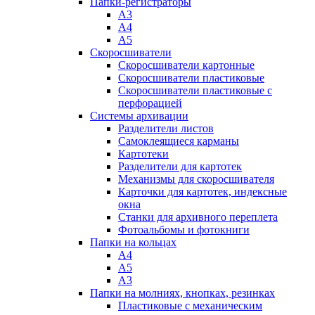
Папки-регистраторы
А3
А4
А5
Скоросшиватели
Скоросшиватели картонные
Скоросшиватели пластиковые
Скоросшиватели пластиковые с
перфорацией
Системы архивации
Разделители листов
Самоклеящиеся карманы
Картотеки
Разделители для картотек
Механизмы для скоросшивателя
Карточки для картотек, индексные
окна
Станки для архивного переплета
Фотоальбомы и фотокниги
Папки на кольцах
А4
А5
А3
Папки на молниях, кнопках, резинках
Пластиковые с механическим