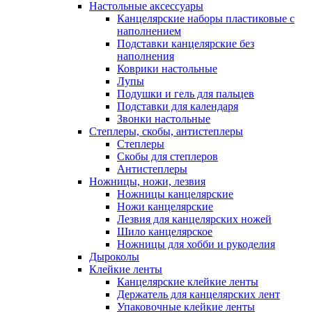
Настольные аксессуары
Канцелярские наборы пластиковые с
наполнением
Подставки канцелярские без
наполнения
Коврики настольные
Лупы
Подушки и гель для пальцев
Подставки для календаря
Звонки настольные
Степлеры, скобы, антистеплеры
Степлеры
Скобы для степлеров
Антистеплеры
Ножницы, ножи, лезвия
Ножницы канцелярские
Ножи канцелярские
Лезвия для канцелярских ножей
Шило канцелярское
Ножницы для хобби и рукоделия
Дыроколы
Клейкие ленты
Канцелярские клейкие ленты
Держатель для канцелярских лент
Упаковочные клейкие ленты