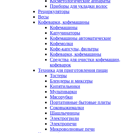
Косметологические аппараты
Приборы для укладки волос
Рециркуляторы
Весы
Кофеварки, кофемашины
Кофемашины
Капучинаторы
Кофемашины автоматические
Кофемолки
Кофе-капсулы, фильтры
Кофеварки, кофемашины
Средства для очистки кофемашин,
кофеварок
Техника для приготовления пищи
Тостеры
Блендеры и миксеры
Кипятильники
Мультиварки
Мясорубки
Портативные бытовые плиты
Соковыжималки
Шашлычницы
Электрогрили
Электропечи
Микроволновые печи