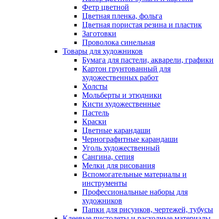
Фетр цветной
Цветная пленка, фольга
Цветная пористая резина и пластик
Заготовки
Проволока синельная
Товары для художников
Бумага для пастели, акварели, графики
Картон грунтованный для
художественных работ
Холсты
Мольберты и этюдники
Кисти художественные
Пастель
Краски
Цветные карандаши
Чернографитные карандаши
Уголь художественный
Сангина, сепия
Мелки для рисования
Вспомогательные материалы и
инструменты
Профессиональные наборы для
художников
Папки для рисунков, чертежей, тубусы
Клеевые пистолеты и расходные материалы