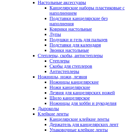
Настольные аксессуары
Канцелярские наборы пластиковые с
наполнением
Подставки канцелярские без
наполнения
Коврики настольные
Лупы
Подушки и гель для пальцев
Подставки для календаря
Звонки настольные
Степлеры, скобы, антистеплеры
Степлеры
Скобы для степлеров
Антистеплеры
Ножницы, ножи, лезвия
Ножницы канцелярские
Ножи канцелярские
Лезвия для канцелярских ножей
Шило канцелярское
Ножницы для хобби и рукоделия
Дыроколы
Клейкие ленты
Канцелярские клейкие ленты
Держатель для канцелярских лент
Упаковочные клейкие ленты