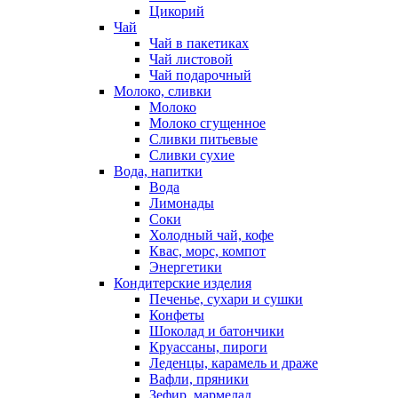
Цикорий
Чай
Чай в пакетиках
Чай листовой
Чай подарочный
Молоко, сливки
Молоко
Молоко сгущенное
Сливки питьевые
Сливки сухие
Вода, напитки
Вода
Лимонады
Соки
Холодный чай, кофе
Квас, морс, компот
Энергетики
Кондитерские изделия
Печенье, сухари и сушки
Конфеты
Шоколад и батончики
Круассаны, пироги
Леденцы, карамель и драже
Вафли, пряники
Зефир, мармелад