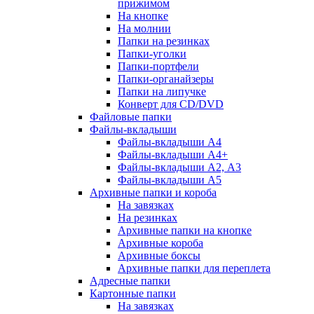
прижимом
На кнопке
На молнии
Папки на резинках
Папки-уголки
Папки-портфели
Папки-органайзеры
Папки на липучке
Конверт для CD/DVD
Файловые папки
Файлы-вкладыши
Файлы-вкладыши А4
Файлы-вкладыши А4+
Файлы-вкладыши А2, А3
Файлы-вкладыши А5
Архивные папки и короба
На завязках
На резинках
Архивные папки на кнопке
Архивные короба
Архивные боксы
Архивные папки для переплета
Адресные папки
Картонные папки
На завязках