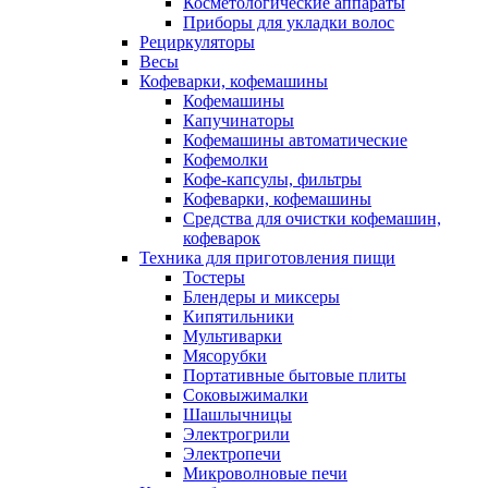
Косметологические аппараты
Приборы для укладки волос
Рециркуляторы
Весы
Кофеварки, кофемашины
Кофемашины
Капучинаторы
Кофемашины автоматические
Кофемолки
Кофе-капсулы, фильтры
Кофеварки, кофемашины
Средства для очистки кофемашин,
кофеварок
Техника для приготовления пищи
Тостеры
Блендеры и миксеры
Кипятильники
Мультиварки
Мясорубки
Портативные бытовые плиты
Соковыжималки
Шашлычницы
Электрогрили
Электропечи
Микроволновые печи