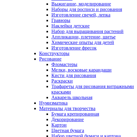
Выжигание, моделирование
Наборы для росписи и рисования
Изготовление свечей, лепка
Гравюры
Наклейки детские
Набор для выращивания растений
Аппликации, плетение, шитье
Химические опыты для детей
Изготовление фресок
Конструкторы
Рисование
Фломастеры
Мелки, восковые карандаши
Кисти для рисования
Раскраски
Трафареты для рисования витражными
красками
Акварель школьная
Нумизматика
Материалы для творчества
Бумага крепированная
Декорирование
Картон
Цветная бумага
Набор цветной бумаги и картона