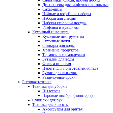
Салатники, блюда, прочая посуда
Диспенсеры для салфеток настольные
Сахарницы
Чайные и кофейные наборы
Наборы для специй
Наборы столовой посуды
Графины и кувшины
Кухонный инвентарь
Кухонные инструменты
Кухонные ножи
Фильтры для воды
Хранение продуктов
Термосы и термокружки
Бутылки для воды
Фольга пищевая
Пакеты для приготовления льда
Бумага для выпечки
Разделочные доски
Бытовая техника
Техника для уборки
Пылесосы
Паровые швабры (полотеры)
Сушилки для рук
Техника для красоты
Аксессуары для бритья