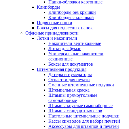
Папки-обложки картонные
Клипборды
Клипборды без крышки
Клипборды с крышкой
Подвесные папки
Боксы для подвесных папок
Офисные принадлежности
Лотки и накопители
Накопители вертикальные
Лотки для бумаг
Универсальные накопители,
секционные
Боксы для документов
Штемпельная продукция
Датеры и нумераторы
Оснастки для печати
Сменные штемпельные подушки
Штемпельная краска
Штампы прямоугольные
самонаборные
Штампы круглые самонаборные
Штампы стандартных слов
Настольные штемпельные подушки
Кассы символов для набора печатей
Аксессуары для штампов и печатей