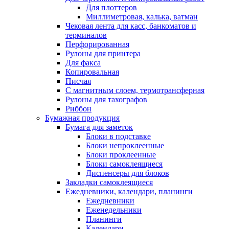
Для плоттеров
Миллиметровая, калька, ватман
Чековая лента для касс, банкоматов и
терминалов
Перфорированная
Рулоны для принтера
Для факса
Копировальная
Писчая
С магнитным слоем, термотрансферная
Рулоны для тахографов
Риббон
Бумажная продукция
Бумага для заметок
Блоки в подставке
Блоки непроклеенные
Блоки проклеенные
Блоки самоклеящиеся
Диспенсеры для блоков
Закладки самоклеящиеся
Ежедневники, календари, планинги
Ежедневники
Еженедельники
Планинги
Календари