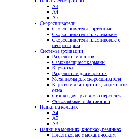
Папки-регистраторы
А3
А4
А5
Скоросшиватели
Скоросшиватели картонные
Скоросшиватели пластиковые
Скоросшиватели пластиковые с
перфорацией
Системы архивации
Разделители листов
Самоклеящиеся карманы
Картотеки
Разделители для картотек
Механизмы для скоросшивателя
Карточки для картотек, индексные
окна
Станки для архивного переплета
Фотоальбомы и фотокниги
Папки на кольцах
А4
А5
А3
Папки на молниях, кнопках, резинках
Пластиковые с механическим