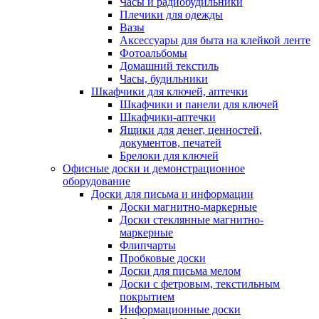
Часы и радиобудильники
Плечики для одежды
Вазы
Аксессуары для быта на клейкой ленте
Фотоальбомы
Домашний текстиль
Часы, будильники
Шкафчики для ключей, аптечки
Шкафчики и панели для ключей
Шкафчики-аптечки
Ящики для денег, ценностей,
документов, печатей
Брелоки для ключей
Офисные доски и демонстрационное
оборудование
Доски для письма и информации
Доски магнитно-маркерные
Доски стеклянные магнитно-
маркерные
Флипчарты
Пробковые доски
Доски для письма мелом
Доски с фетровым, текстильным
покрытием
Информационные доски