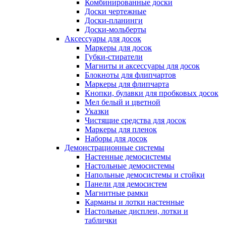
Комбинированные доски
Доски чертежные
Доски-планинги
Доски-мольберты
Аксессуары для досок
Маркеры для досок
Губки-стиратели
Магниты и аксессуары для досок
Блокноты для флипчартов
Маркеры для флипчарта
Кнопки, булавки для пробковых досок
Мел белый и цветной
Указки
Чистящие средства для досок
Маркеры для пленок
Наборы для досок
Демонстрационные системы
Настенные демосистемы
Настольные демосистемы
Напольные демосистемы и стойки
Панели для демосистем
Магнитные рамки
Карманы и лотки настенные
Настольные дисплеи, лотки и
таблички