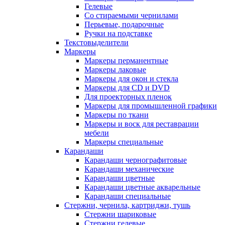
Гелевые
Со стираемыми чернилами
Перьевые, подарочные
Ручки на подставке
Текстовыделители
Маркеры
Маркеры перманентные
Маркеры лаковые
Маркеры для окон и стекла
Маркеры для CD и DVD
Для проекторных пленок
Маркеры для промышленной графики
Маркеры по ткани
Маркеры и воск для реставрации
мебели
Маркеры специальные
Карандаши
Карандаши чернографитовые
Карандаши механические
Карандаши цветные
Карандаши цветные акварельные
Карандаши специальные
Стержни, чернила, картриджи, тушь
Стержни шариковые
Стержни гелевые