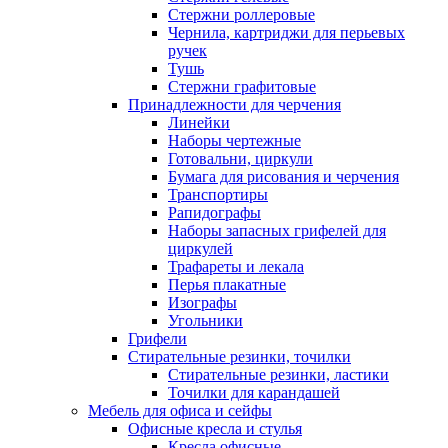
Стержни роллеровые
Чернила, картриджи для перьевых
ручек
Тушь
Стержни графитовые
Принадлежности для черчения
Линейки
Наборы чертежные
Готовальни, циркули
Бумага для рисования и черчения
Транспортиры
Рапидографы
Наборы запасных грифелей для
циркулей
Трафареты и лекала
Перья плакатные
Изографы
Угольники
Грифели
Стирательные резинки, точилки
Стирательные резинки, ластики
Точилки для карандашей
Мебель для офиса и сейфы
Офисные кресла и стулья
Кресла офисные