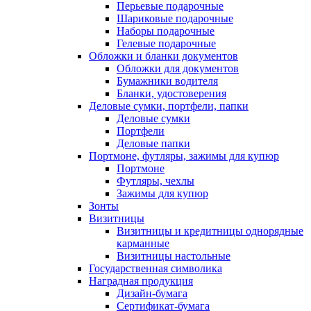
Перьевые подарочные
Шариковые подарочные
Наборы подарочные
Гелевые подарочные
Обложки и бланки документов
Обложки для документов
Бумажники водителя
Бланки, удостоверения
Деловые сумки, портфели, папки
Деловые сумки
Портфели
Деловые папки
Портмоне, футляры, зажимы для купюр
Портмоне
Футляры, чехлы
Зажимы для купюр
Зонты
Визитницы
Визитницы и кредитницы однорядные
карманные
Визитницы настольные
Государственная символика
Наградная продукция
Дизайн-бумага
Сертификат-бумага