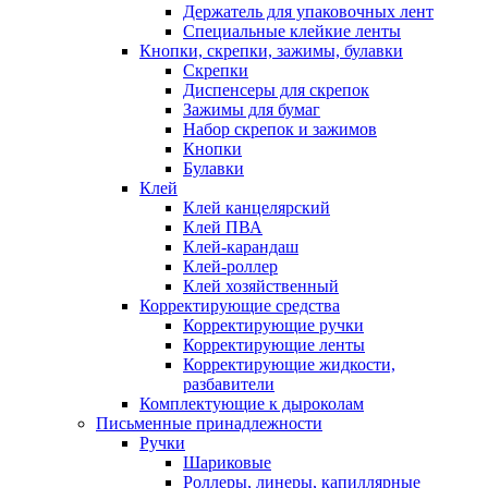
Держатель для упаковочных лент
Специальные клейкие ленты
Кнопки, скрепки, зажимы, булавки
Скрепки
Диспенсеры для скрепок
Зажимы для бумаг
Набор скрепок и зажимов
Кнопки
Булавки
Клей
Клей канцелярский
Клей ПВА
Клей-карандаш
Клей-роллер
Клей хозяйственный
Корректирующие средства
Корректирующие ручки
Корректирующие ленты
Корректирующие жидкости,
разбавители
Комплектующие к дыроколам
Письменные принадлежности
Ручки
Шариковые
Роллеры, линеры, капиллярные