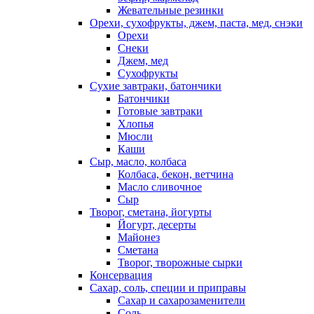
Жевательные резинки
Орехи, сухофрукты, джем, паста, мед, снэки
Орехи
Снеки
Джем, мед
Сухофрукты
Сухие завтраки, батончики
Батончики
Готовые завтраки
Хлопья
Мюсли
Каши
Сыр, масло, колбаса
Колбаса, бекон, ветчина
Масло сливочное
Сыр
Творог, сметана, йогурты
Йогурт, десерты
Майонез
Сметана
Творог, творожные сырки
Консервация
Сахар, соль, специи и приправы
Сахар и сахарозаменители
Соль