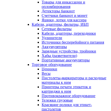
Товары для инкассации и
опломбирования
Детекторы банкнот
Счетчики банкнот и монет
Ящики, лотки для кассира
Кабели, адаптеры, фильтры, ИБП
Сетевые фильтры
Кабели, адаптеры, переходники
Удлинители
Источники бесперебойного питания
Аккумуляторы
Зарядные устройства, тройники
Хабы (разветвители)
Портативные аккумуляторы
Торговое оборудование
Ценники
Весы
Пистолеты-маркираторы и расходные
материалы к ним
Принтеры печати этикеток и
картриджи к ним
Противокражное оборудование
Тележки грузовые
Красящие ролики для этикет-
пистолетов