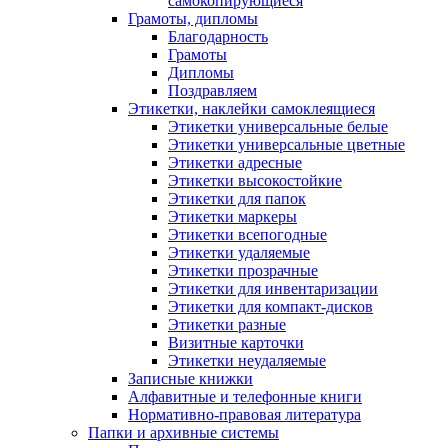
самокопирующиеся
Грамоты, дипломы
Благодарность
Грамоты
Дипломы
Поздравляем
Этикетки, наклейки самоклеящиеся
Этикетки универсальные белые
Этикетки универсальные цветные
Этикетки адресные
Этикетки высокостойкие
Этикетки для папок
Этикетки маркеры
Этикетки всепогодные
Этикетки удаляемые
Этикетки прозрачные
Этикетки для инвентаризации
Этикетки для компакт-дисков
Этикетки разные
Визитные карточки
Этикетки неудаляемые
Записные книжки
Алфавитные и телефонные книги
Нормативно-правовая литература
Папки и архивные системы