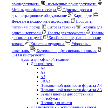
принадлежности
Письменные принадлежности
Мебель для офиса и сейфы
Офисные доски и
демонстрационное оборудование
Картриджи
Деловые и подарочные аксессуары
Продукты
питания и посуда
Бытовая техника
Техника для
офиса и торговли
Товары для творчества
Товары
для школы и детей
Хозяйственные, гигиенические
товары
Красота и медицина
Уборочный
инвентарь
Бытовая и профессиональная химия
СИЗ и инструменты
Бумага для офисной техники
Для принтера
А4
А3
А5
SRA3
Повышенной плотности формата А4
Повышенной плотности формата А3
Бумага цветная для оргтехники
Фотобумага
Пленки для печати
Для чертежных и копировальных работ