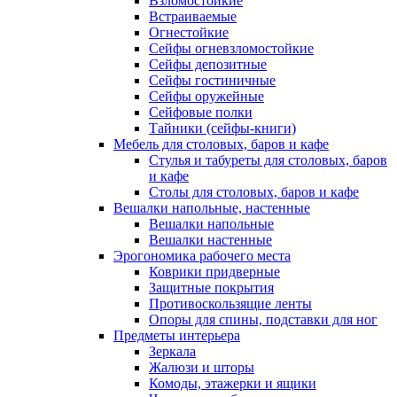
Взломостойкие
Встраиваемые
Огнестойкие
Сейфы огневзломостойкие
Сейфы депозитные
Сейфы гостиничные
Сейфы оружейные
Сейфовые полки
Тайники (сейфы-книги)
Мебель для столовых, баров и кафе
Стулья и табуреты для столовых, баров
и кафе
Столы для столовых, баров и кафе
Вешалки напольные, настенные
Вешалки напольные
Вешалки настенные
Эрогономика рабочего места
Коврики придверные
Защитные покрытия
Противоскользящие ленты
Опоры для спины, подставки для ног
Предметы интерьера
Зеркала
Жалюзи и шторы
Комоды, этажерки и ящики