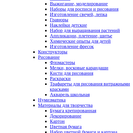
Выжигание, моделирование
Наборы для росписи и рисования
Изготовление свечей, лепка
Гравюры
Наклейки детские
Набор для выращивания растений
Аппликации, плетение, шитье
Химические опыты для детей
Изготовление фресок
Конструкторы
Рисование
Фломастеры
Мелки, восковые карандаши
Кисти для рисования
Раскраски
Трафареты для рисования витражными
красками
Акварель школьная
Нумизматика
Материалы для творчества
Бумага крепированная
Декорирование
Картон
Цветная бумага
Набор цветной бумаги и картона