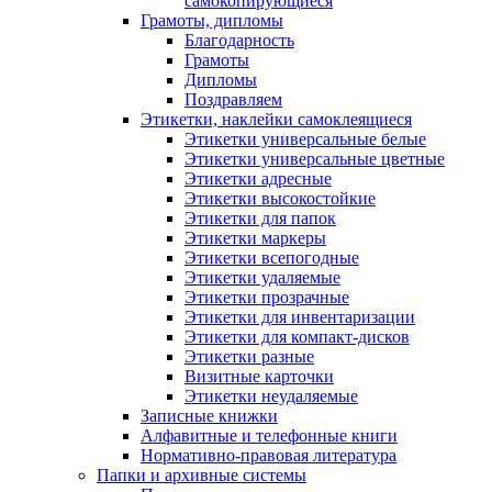
самокопирующиеся
Грамоты, дипломы
Благодарность
Грамоты
Дипломы
Поздравляем
Этикетки, наклейки самоклеящиеся
Этикетки универсальные белые
Этикетки универсальные цветные
Этикетки адресные
Этикетки высокостойкие
Этикетки для папок
Этикетки маркеры
Этикетки всепогодные
Этикетки удаляемые
Этикетки прозрачные
Этикетки для инвентаризации
Этикетки для компакт-дисков
Этикетки разные
Визитные карточки
Этикетки неудаляемые
Записные книжки
Алфавитные и телефонные книги
Нормативно-правовая литература
Папки и архивные системы