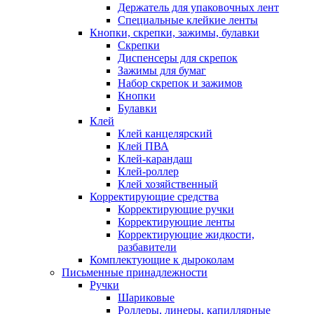
Держатель для упаковочных лент
Специальные клейкие ленты
Кнопки, скрепки, зажимы, булавки
Скрепки
Диспенсеры для скрепок
Зажимы для бумаг
Набор скрепок и зажимов
Кнопки
Булавки
Клей
Клей канцелярский
Клей ПВА
Клей-карандаш
Клей-роллер
Клей хозяйственный
Корректирующие средства
Корректирующие ручки
Корректирующие ленты
Корректирующие жидкости,
разбавители
Комплектующие к дыроколам
Письменные принадлежности
Ручки
Шариковые
Роллеры, линеры, капиллярные