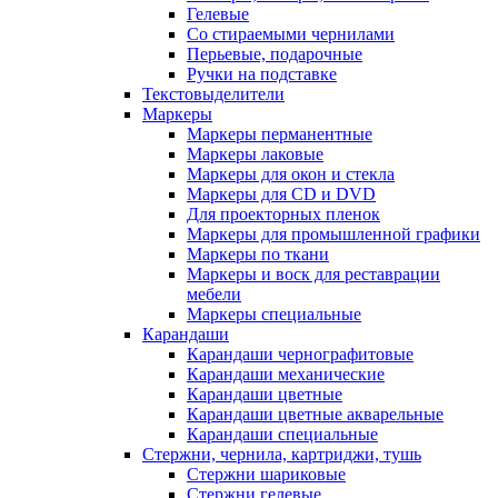
Гелевые
Со стираемыми чернилами
Перьевые, подарочные
Ручки на подставке
Текстовыделители
Маркеры
Маркеры перманентные
Маркеры лаковые
Маркеры для окон и стекла
Маркеры для CD и DVD
Для проекторных пленок
Маркеры для промышленной графики
Маркеры по ткани
Маркеры и воск для реставрации
мебели
Маркеры специальные
Карандаши
Карандаши чернографитовые
Карандаши механические
Карандаши цветные
Карандаши цветные акварельные
Карандаши специальные
Стержни, чернила, картриджи, тушь
Стержни шариковые
Стержни гелевые