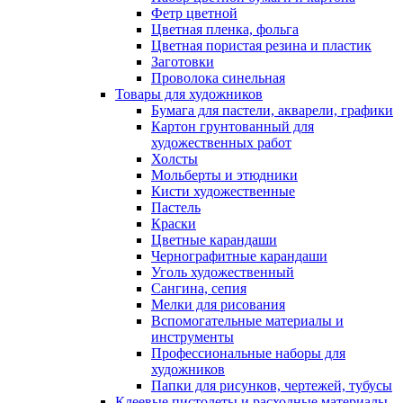
Фетр цветной
Цветная пленка, фольга
Цветная пористая резина и пластик
Заготовки
Проволока синельная
Товары для художников
Бумага для пастели, акварели, графики
Картон грунтованный для
художественных работ
Холсты
Мольберты и этюдники
Кисти художественные
Пастель
Краски
Цветные карандаши
Чернографитные карандаши
Уголь художественный
Сангина, сепия
Мелки для рисования
Вспомогательные материалы и
инструменты
Профессиональные наборы для
художников
Папки для рисунков, чертежей, тубусы
Клеевые пистолеты и расходные материалы