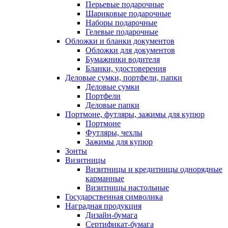
Перьевые подарочные
Шариковые подарочные
Наборы подарочные
Гелевые подарочные
Обложки и бланки документов
Обложки для документов
Бумажники водителя
Бланки, удостоверения
Деловые сумки, портфели, папки
Деловые сумки
Портфели
Деловые папки
Портмоне, футляры, зажимы для купюр
Портмоне
Футляры, чехлы
Зажимы для купюр
Зонты
Визитницы
Визитницы и кредитницы однорядные
карманные
Визитницы настольные
Государственная символика
Наградная продукция
Дизайн-бумага
Сертификат-бумага