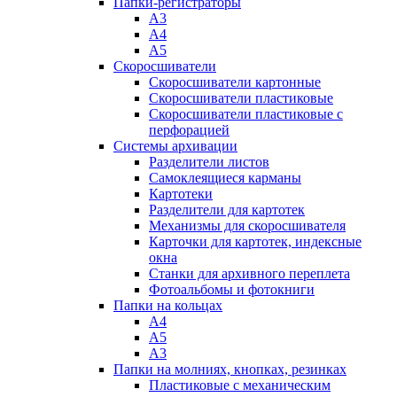
Папки-регистраторы
А3
А4
А5
Скоросшиватели
Скоросшиватели картонные
Скоросшиватели пластиковые
Скоросшиватели пластиковые с
перфорацией
Системы архивации
Разделители листов
Самоклеящиеся карманы
Картотеки
Разделители для картотек
Механизмы для скоросшивателя
Карточки для картотек, индексные
окна
Станки для архивного переплета
Фотоальбомы и фотокниги
Папки на кольцах
А4
А5
А3
Папки на молниях, кнопках, резинках
Пластиковые с механическим