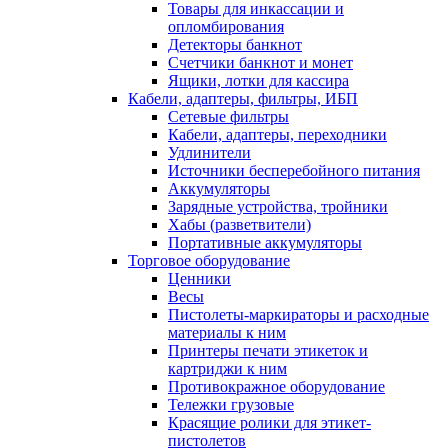
Товары для инкассации и
опломбирования
Детекторы банкнот
Счетчики банкнот и монет
Ящики, лотки для кассира
Кабели, адаптеры, фильтры, ИБП
Сетевые фильтры
Кабели, адаптеры, переходники
Удлинители
Источники бесперебойного питания
Аккумуляторы
Зарядные устройства, тройники
Хабы (разветвители)
Портативные аккумуляторы
Торговое оборудование
Ценники
Весы
Пистолеты-маркираторы и расходные
материалы к ним
Принтеры печати этикеток и
картриджи к ним
Противокражное оборудование
Тележки грузовые
Красящие ролики для этикет-
пистолетов