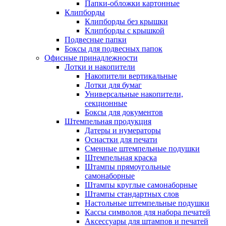
Папки-обложки картонные
Клипборды
Клипборды без крышки
Клипборды с крышкой
Подвесные папки
Боксы для подвесных папок
Офисные принадлежности
Лотки и накопители
Накопители вертикальные
Лотки для бумаг
Универсальные накопители,
секционные
Боксы для документов
Штемпельная продукция
Датеры и нумераторы
Оснастки для печати
Сменные штемпельные подушки
Штемпельная краска
Штампы прямоугольные
самонаборные
Штампы круглые самонаборные
Штампы стандартных слов
Настольные штемпельные подушки
Кассы символов для набора печатей
Аксессуары для штампов и печатей