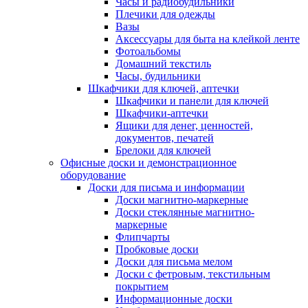
Часы и радиобудильники
Плечики для одежды
Вазы
Аксессуары для быта на клейкой ленте
Фотоальбомы
Домашний текстиль
Часы, будильники
Шкафчики для ключей, аптечки
Шкафчики и панели для ключей
Шкафчики-аптечки
Ящики для денег, ценностей,
документов, печатей
Брелоки для ключей
Офисные доски и демонстрационное
оборудование
Доски для письма и информации
Доски магнитно-маркерные
Доски стеклянные магнитно-
маркерные
Флипчарты
Пробковые доски
Доски для письма мелом
Доски с фетровым, текстильным
покрытием
Информационные доски