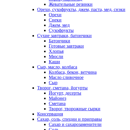
Жевательные резинки
Орехи, сухофрукты, джем, паста, мед, снэки
Орехи
Снеки
Джем, мед
Сухофрукты
Сухие завтраки, батончики
Батончики
Готовые завтраки
Хлопья
Мюсли
Каши
Сыр, масло, колбаса
Колбаса, бекон, ветчина
Масло сливочное
Сыр
Творог, сметана, йогурты
Йогурт, десерты
Майонез
Сметана
Творог, творожные сырки
Консервация
Сахар, соль, специи и приправы
Сахар и сахарозаменители
Соль