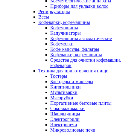
Косметологические аппараты
Приборы для укладки волос
Рециркуляторы
Весы
Кофеварки, кофемашины
Кофемашины
Капучинаторы
Кофемашины автоматические
Кофемолки
Кофе-капсулы, фильтры
Кофеварки, кофемашины
Средства для очистки кофемашин,
кофеварок
Техника для приготовления пищи
Тостеры
Блендеры и миксеры
Кипятильники
Мультиварки
Мясорубки
Портативные бытовые плиты
Соковыжималки
Шашлычницы
Электрогрили
Электропечи
Микроволновые печи