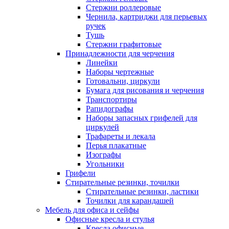
Стержни роллеровые
Чернила, картриджи для перьевых
ручек
Тушь
Стержни графитовые
Принадлежности для черчения
Линейки
Наборы чертежные
Готовальни, циркули
Бумага для рисования и черчения
Транспортиры
Рапидографы
Наборы запасных грифелей для
циркулей
Трафареты и лекала
Перья плакатные
Изографы
Угольники
Грифели
Стирательные резинки, точилки
Стирательные резинки, ластики
Точилки для карандашей
Мебель для офиса и сейфы
Офисные кресла и стулья
Кресла офисные