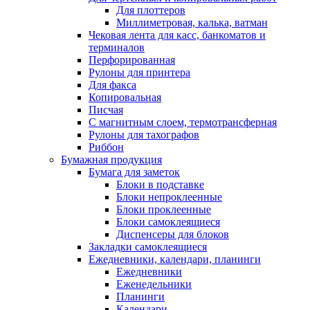
Для плоттеров
Миллиметровая, калька, ватман
Чековая лента для касс, банкоматов и
терминалов
Перфорированная
Рулоны для принтера
Для факса
Копировальная
Писчая
С магнитным слоем, термотрансферная
Рулоны для тахографов
Риббон
Бумажная продукция
Бумага для заметок
Блоки в подставке
Блоки непроклеенные
Блоки проклеенные
Блоки самоклеящиеся
Диспенсеры для блоков
Закладки самоклеящиеся
Ежедневники, календари, планинги
Ежедневники
Еженедельники
Планинги
Календари