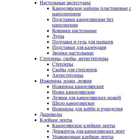
Настольные аксессуары
Канцелярские наборы пластиковые с
наполнением
Подставки канцелярские без
наполнения
Коврики настольные
Лупы
Подушки и гель для пальцев
Подставки для календаря
Звонки настольные
Степлеры, скобы, антистеплеры
Степлеры
Скобы для степлеров
Антистеплеры
Ножницы, ножи, лезвия
Ножницы канцелярские
Ножи канцелярские
Лезвия для канцелярских ножей
Шило канцелярское
Ножницы для хобби и рукоделия
Дыроколы
Клейкие ленты
Канцелярские клейкие ленты
Держатель для канцелярских лент
Упаковочные клейкие ленты