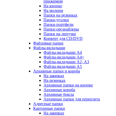
прижимом
На кнопке
На молнии
Папки на резинках
Папки-уголки
Папки-портфели
Папки-органайзеры
Папки на липучке
Конверт для CD/DVD
Файловые папки
Файлы-вкладыши
Файлы-вкладыши А4
Файлы-вкладыши А4+
Файлы-вкладыши А2, А3
Файлы-вкладыши А5
Архивные папки и короба
На завязках
На резинках
Архивные папки на кнопке
Архивные короба
Архивные боксы
Архивные папки для переплета
Адресные папки
Картонные папки
На завязках