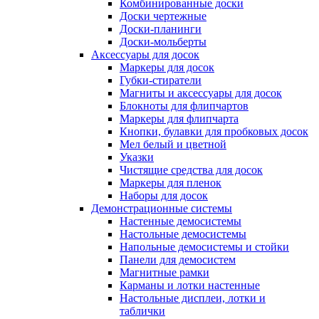
Комбинированные доски
Доски чертежные
Доски-планинги
Доски-мольберты
Аксессуары для досок
Маркеры для досок
Губки-стиратели
Магниты и аксессуары для досок
Блокноты для флипчартов
Маркеры для флипчарта
Кнопки, булавки для пробковых досок
Мел белый и цветной
Указки
Чистящие средства для досок
Маркеры для пленок
Наборы для досок
Демонстрационные системы
Настенные демосистемы
Настольные демосистемы
Напольные демосистемы и стойки
Панели для демосистем
Магнитные рамки
Карманы и лотки настенные
Настольные дисплеи, лотки и
таблички