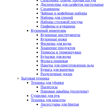
Салатники, блюда, прочая посуда
Диспенсеры для салфеток настольные
Сахарницы
Чайные и кофейные наборы
Наборы для специй
Наборы столовой посуды
Графины и кувшины
Кухонный инвентарь
Кухонные инструменты
Кухонные ножи
Фильтры для воды
Хранение продуктов
Термосы и термокружки
Бутылки для воды
Фольга пищевая
Пакеты для приготовления льда
Бумага для выпечки
Разделочные доски
Бытовая техника
Техника для уборки
Пылесосы
Паровые швабры (полотеры)
Сушилки для рук
Техника для красоты
Аксессуары для бритья