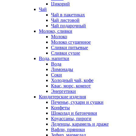
Цикорий
Чай
Чай в пакетиках
Чай листовой
Чай подарочный
Молоко, сливки
Молоко
Молоко сгущенное
Сливки питьевые
Сливки сухие
Вода, напитки
Вода
Лимонады
Соки
Холодный чай, кофе
Квас, морс, компот
Энергетики
Кондитерские изделия
Печенье, сухари и сушки
Конфеты
Шоколад и батончики
Круассаны, пироги
Леденцы, карамель и драже
Вафли, пряники
Зефир, мармелад