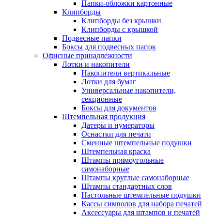
Папки-обложки картонные
Клипборды
Клипборды без крышки
Клипборды с крышкой
Подвесные папки
Боксы для подвесных папок
Офисные принадлежности
Лотки и накопители
Накопители вертикальные
Лотки для бумаг
Универсальные накопители,
секционные
Боксы для документов
Штемпельная продукция
Датеры и нумераторы
Оснастки для печати
Сменные штемпельные подушки
Штемпельная краска
Штампы прямоугольные
самонаборные
Штампы круглые самонаборные
Штампы стандартных слов
Настольные штемпельные подушки
Кассы символов для набора печатей
Аксессуары для штампов и печатей