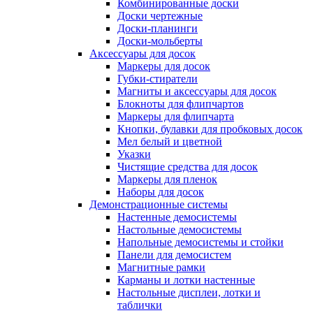
Комбинированные доски
Доски чертежные
Доски-планинги
Доски-мольберты
Аксессуары для досок
Маркеры для досок
Губки-стиратели
Магниты и аксессуары для досок
Блокноты для флипчартов
Маркеры для флипчарта
Кнопки, булавки для пробковых досок
Мел белый и цветной
Указки
Чистящие средства для досок
Маркеры для пленок
Наборы для досок
Демонстрационные системы
Настенные демосистемы
Настольные демосистемы
Напольные демосистемы и стойки
Панели для демосистем
Магнитные рамки
Карманы и лотки настенные
Настольные дисплеи, лотки и
таблички