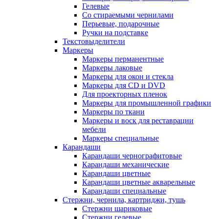
Гелевые
Со стираемыми чернилами
Перьевые, подарочные
Ручки на подставке
Текстовыделители
Маркеры
Маркеры перманентные
Маркеры лаковые
Маркеры для окон и стекла
Маркеры для CD и DVD
Для проекторных пленок
Маркеры для промышленной графики
Маркеры по ткани
Маркеры и воск для реставрации
мебели
Маркеры специальные
Карандаши
Карандаши чернографитовые
Карандаши механические
Карандаши цветные
Карандаши цветные акварельные
Карандаши специальные
Стержни, чернила, картриджи, тушь
Стержни шариковые
Стержни гелевые