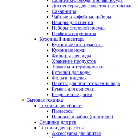
Салатники, блюда, прочая посуда
Диспенсеры для салфеток настольные
Сахарницы
Чайные и кофейные наборы
Наборы для специй
Наборы столовой посуды
Графины и кувшины
Кухонный инвентарь
Кухонные инструменты
Кухонные ножи
Фильтры для воды
Хранение продуктов
Термосы и термокружки
Бутылки для воды
Фольга пищевая
Пакеты для приготовления льда
Бумага для выпечки
Разделочные доски
Бытовая техника
Техника для уборки
Пылесосы
Паровые швабры (полотеры)
Сушилки для рук
Техника для красоты
Аксессуары для бритья