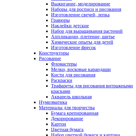
Выжигание, моделирование
Наборы для росписи и рисования
Изготовление свечей, лепка
Гравюры
Наклейки детские
Набор для выращивания растений
Аппликации, плетение, шитье
Химические опыты для детей
Изготовление фресок
Конструкторы
Рисование
Фломастеры
Мелки, восковые карандаши
Кисти для рисования
Раскраски
Трафареты для рисования витражными
красками
Акварель школьная
Нумизматика
Материалы для творчества
Бумага крепированная
Декорирование
Картон
Цветная бумага
Набор цветной бумаги и картона