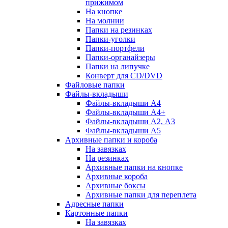
прижимом
На кнопке
На молнии
Папки на резинках
Папки-уголки
Папки-портфели
Папки-органайзеры
Папки на липучке
Конверт для CD/DVD
Файловые папки
Файлы-вкладыши
Файлы-вкладыши А4
Файлы-вкладыши А4+
Файлы-вкладыши А2, А3
Файлы-вкладыши А5
Архивные папки и короба
На завязках
На резинках
Архивные папки на кнопке
Архивные короба
Архивные боксы
Архивные папки для переплета
Адресные папки
Картонные папки
На завязках