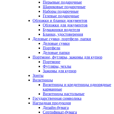
Перьевые подарочные
Шариковые подарочные
Наборы подарочные
Гелевые подарочные
Обложки и бланки документов
Обложки для документов
Бумажники водителя
Бланки, удостоверения
Деловые сумки, портфели, папки
Деловые сумки
Портфели
Деловые папки
Портмоне, футляры, зажимы для купюр
Портмоне
Футляры, чехлы
Зажимы для купюр
Зонты
Визитницы
Визитницы и кредитницы однорядные
карманные
Визитницы настольные
Государственная символика
Наградная продукция
Дизайн-бумага
Сертификат-бумага