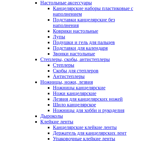
Настольные аксессуары
Канцелярские наборы пластиковые с
наполнением
Подставки канцелярские без
наполнения
Коврики настольные
Лупы
Подушки и гель для пальцев
Подставки для календаря
Звонки настольные
Степлеры, скобы, антистеплеры
Степлеры
Скобы для степлеров
Антистеплеры
Ножницы, ножи, лезвия
Ножницы канцелярские
Ножи канцелярские
Лезвия для канцелярских ножей
Шило канцелярское
Ножницы для хобби и рукоделия
Дыроколы
Клейкие ленты
Канцелярские клейкие ленты
Держатель для канцелярских лент
Упаковочные клейкие ленты