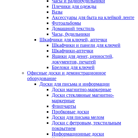
Часы и радиобудильники
Плечики для одежды
Вазы
Аксессуары для быта на клейкой ленте
Фотоальбомы
Домашний текстиль
Часы, будильники
Шкафчики для ключей, аптечки
Шкафчики и панели для ключей
Шкафчики-аптечки
Ящики для денег, ценностей,
документов, печатей
Брелоки для ключей
Офисные доски и демонстрационное
оборудование
Доски для письма и информации
Доски магнитно-маркерные
Доски стеклянные магнитно-
маркерные
Флипчарты
Пробковые доски
Доски для письма мелом
Доски с фетровым, текстильным
покрытием
Информационные доски