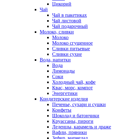
Цикорий
Чай
Чай в пакетиках
Чай листовой
Чай подарочный
Молоко, сливки
Молоко
Молоко сгущенное
Сливки питьевые
Сливки сухие
Вода, напитки
Вода
Лимонады
Соки
Холодный чай, кофе
Квас, морс, компот
Энергетики
Кондитерские изделия
Печенье, сухари и сушки
Конфеты
Шоколад и батончики
Круассаны, пироги
Леденцы, карамель и драже
Вафли, пряники
Зефир, мармелад