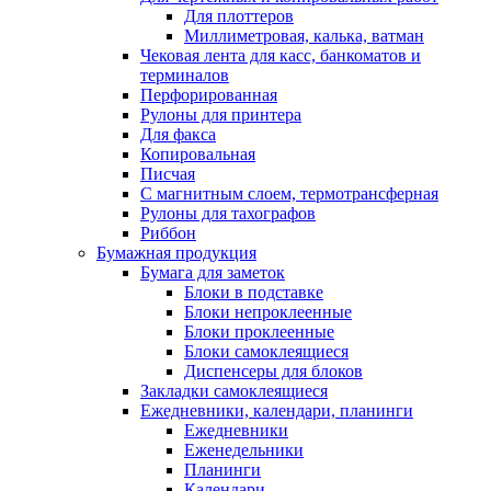
Для плоттеров
Миллиметровая, калька, ватман
Чековая лента для касс, банкоматов и
терминалов
Перфорированная
Рулоны для принтера
Для факса
Копировальная
Писчая
С магнитным слоем, термотрансферная
Рулоны для тахографов
Риббон
Бумажная продукция
Бумага для заметок
Блоки в подставке
Блоки непроклеенные
Блоки проклеенные
Блоки самоклеящиеся
Диспенсеры для блоков
Закладки самоклеящиеся
Ежедневники, календари, планинги
Ежедневники
Еженедельники
Планинги
Календари