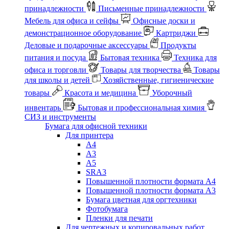
принадлежности
Письменные принадлежности
Мебель для офиса и сейфы
Офисные доски и
демонстрационное оборудование
Картриджи
Деловые и подарочные аксессуары
Продукты
питания и посуда
Бытовая техника
Техника для
офиса и торговли
Товары для творчества
Товары
для школы и детей
Хозяйственные, гигиенические
товары
Красота и медицина
Уборочный
инвентарь
Бытовая и профессиональная химия
СИЗ и инструменты
Бумага для офисной техники
Для принтера
А4
А3
А5
SRA3
Повышенной плотности формата А4
Повышенной плотности формата А3
Бумага цветная для оргтехники
Фотобумага
Пленки для печати
Для чертежных и копировальных работ