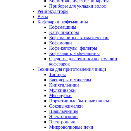
Косметологические аппараты
Приборы для укладки волос
Рециркуляторы
Весы
Кофеварки, кофемашины
Кофемашины
Капучинаторы
Кофемашины автоматические
Кофемолки
Кофе-капсулы, фильтры
Кофеварки, кофемашины
Средства для очистки кофемашин,
кофеварок
Техника для приготовления пищи
Тостеры
Блендеры и миксеры
Кипятильники
Мультиварки
Мясорубки
Портативные бытовые плиты
Соковыжималки
Шашлычницы
Электрогрили
Электропечи
Микроволновые печи