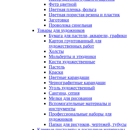
Фетр цветной
Цветная пленка, фольга
Цветная пористая резина и пластик
Заготовки
Проволока синельная
Товары для художников
Бумага для пастели, акварели, графики
Картон грунтованный для
художественных работ
Холсты
Мольберты и этюдники
Кисти художественные
Пастель
Краски
Цветные карандаши
Чернографитные карандаши
Уголь художественный
Сангина, сепия
Мелки для рисования
Вспомогательные материалы и
инструменты
Профессиональные наборы для
художников
Папки для рисунков, чертежей, тубусы
Клеевые пистолеты и расходные материалы