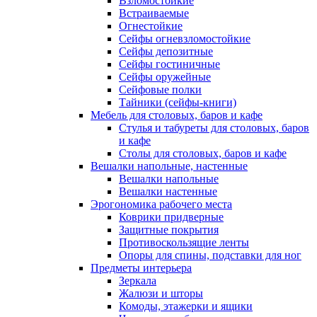
Взломостойкие
Встраиваемые
Огнестойкие
Сейфы огневзломостойкие
Сейфы депозитные
Сейфы гостиничные
Сейфы оружейные
Сейфовые полки
Тайники (сейфы-книги)
Мебель для столовых, баров и кафе
Стулья и табуреты для столовых, баров
и кафе
Столы для столовых, баров и кафе
Вешалки напольные, настенные
Вешалки напольные
Вешалки настенные
Эрогономика рабочего места
Коврики придверные
Защитные покрытия
Противоскользящие ленты
Опоры для спины, подставки для ног
Предметы интерьера
Зеркала
Жалюзи и шторы
Комоды, этажерки и ящики