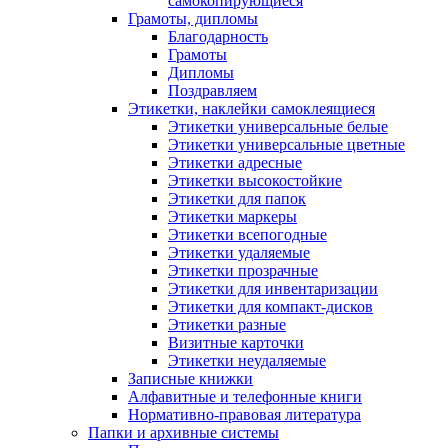
самокопирующиеся
Грамоты, дипломы
Благодарность
Грамоты
Дипломы
Поздравляем
Этикетки, наклейки самоклеящиеся
Этикетки универсальные белые
Этикетки универсальные цветные
Этикетки адресные
Этикетки высокостойкие
Этикетки для папок
Этикетки маркеры
Этикетки всепогодные
Этикетки удаляемые
Этикетки прозрачные
Этикетки для инвентаризации
Этикетки для компакт-дисков
Этикетки разные
Визитные карточки
Этикетки неудаляемые
Записные книжки
Алфавитные и телефонные книги
Нормативно-правовая литература
Папки и архивные системы