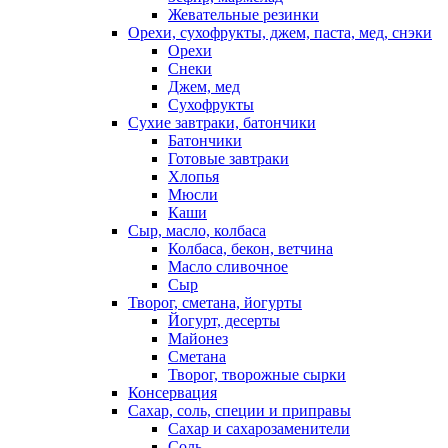
Жевательные резинки
Орехи, сухофрукты, джем, паста, мед, снэки
Орехи
Снеки
Джем, мед
Сухофрукты
Сухие завтраки, батончики
Батончики
Готовые завтраки
Хлопья
Мюсли
Каши
Сыр, масло, колбаса
Колбаса, бекон, ветчина
Масло сливочное
Сыр
Творог, сметана, йогурты
Йогурт, десерты
Майонез
Сметана
Творог, творожные сырки
Консервация
Сахар, соль, специи и приправы
Сахар и сахарозаменители
Соль