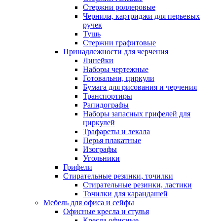
Стержни роллеровые
Чернила, картриджи для перьевых
ручек
Тушь
Стержни графитовые
Принадлежности для черчения
Линейки
Наборы чертежные
Готовальни, циркули
Бумага для рисования и черчения
Транспортиры
Рапидографы
Наборы запасных грифелей для
циркулей
Трафареты и лекала
Перья плакатные
Изографы
Угольники
Грифели
Стирательные резинки, точилки
Стирательные резинки, ластики
Точилки для карандашей
Мебель для офиса и сейфы
Офисные кресла и стулья
Кресла офисные