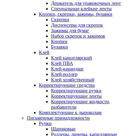
Держатель для упаковочных лент
Специальные клейкие ленты
Кнопки, скрепки, зажимы, булавки
Скрепки
Диспенсеры для скрепок
Зажимы для бумаг
Набор скрепок и зажимов
Кнопки
Булавки
Клей
Клей канцелярский
Клей ПВА
Клей-карандаш
Клей-роллер
Клей хозяйственный
Корректирующие средства
Корректирующие ручки
Корректирующие ленты
Корректирующие жидкости,
разбавители
Комплектующие к дыроколам
Письменные принадлежности
Ручки
Шариковые
Роллеры, линеры, капиллярные