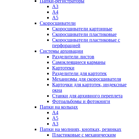
Папки-регистраторы
А3
А4
А5
Скоросшиватели
Скоросшиватели картонные
Скоросшиватели пластиковые
Скоросшиватели пластиковые с
перфорацией
Системы архивации
Разделители листов
Самоклеящиеся карманы
Картотеки
Разделители для картотек
Механизмы для скоросшивателя
Карточки для картотек, индексные
окна
Станки для архивного переплета
Фотоальбомы и фотокниги
Папки на кольцах
А4
А5
А3
Папки на молниях, кнопках, резинках
Пластиковые с механическим