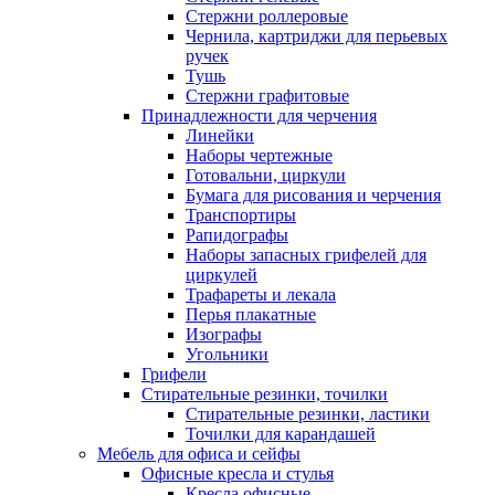
Стержни роллеровые
Чернила, картриджи для перьевых
ручек
Тушь
Стержни графитовые
Принадлежности для черчения
Линейки
Наборы чертежные
Готовальни, циркули
Бумага для рисования и черчения
Транспортиры
Рапидографы
Наборы запасных грифелей для
циркулей
Трафареты и лекала
Перья плакатные
Изографы
Угольники
Грифели
Стирательные резинки, точилки
Стирательные резинки, ластики
Точилки для карандашей
Мебель для офиса и сейфы
Офисные кресла и стулья
Кресла офисные