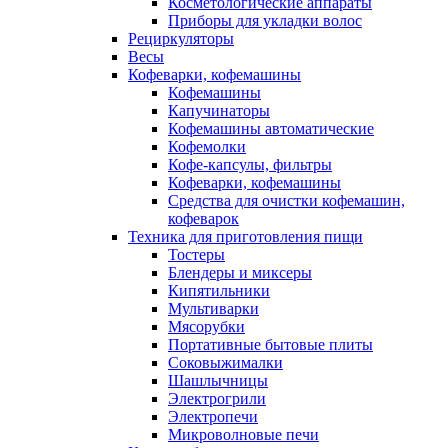
Косметологические аппараты
Приборы для укладки волос
Рециркуляторы
Весы
Кофеварки, кофемашины
Кофемашины
Капучинаторы
Кофемашины автоматические
Кофемолки
Кофе-капсулы, фильтры
Кофеварки, кофемашины
Средства для очистки кофемашин,
кофеварок
Техника для приготовления пищи
Тостеры
Блендеры и миксеры
Кипятильники
Мультиварки
Мясорубки
Портативные бытовые плиты
Соковыжималки
Шашлычницы
Электрогрили
Электропечи
Микроволновые печи