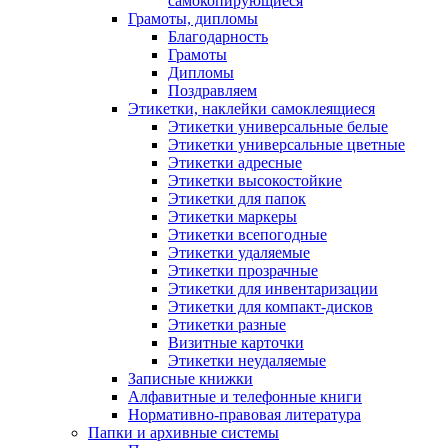
самокопирующиеся
Грамоты, дипломы
Благодарность
Грамоты
Дипломы
Поздравляем
Этикетки, наклейки самоклеящиеся
Этикетки универсальные белые
Этикетки универсальные цветные
Этикетки адресные
Этикетки высокостойкие
Этикетки для папок
Этикетки маркеры
Этикетки всепогодные
Этикетки удаляемые
Этикетки прозрачные
Этикетки для инвентаризации
Этикетки для компакт-дисков
Этикетки разные
Визитные карточки
Этикетки неудаляемые
Записные книжки
Алфавитные и телефонные книги
Нормативно-правовая литература
Папки и архивные системы