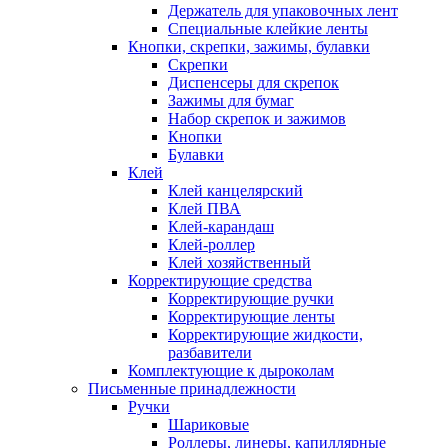
Держатель для упаковочных лент
Специальные клейкие ленты
Кнопки, скрепки, зажимы, булавки
Скрепки
Диспенсеры для скрепок
Зажимы для бумаг
Набор скрепок и зажимов
Кнопки
Булавки
Клей
Клей канцелярский
Клей ПВА
Клей-карандаш
Клей-роллер
Клей хозяйственный
Корректирующие средства
Корректирующие ручки
Корректирующие ленты
Корректирующие жидкости,
разбавители
Комплектующие к дыроколам
Письменные принадлежности
Ручки
Шариковые
Роллеры, линеры, капиллярные