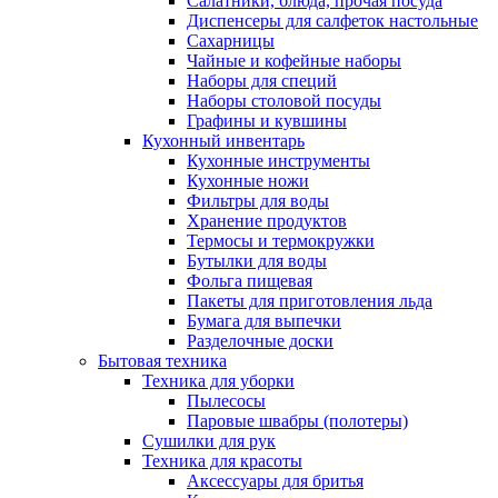
Салатники, блюда, прочая посуда
Диспенсеры для салфеток настольные
Сахарницы
Чайные и кофейные наборы
Наборы для специй
Наборы столовой посуды
Графины и кувшины
Кухонный инвентарь
Кухонные инструменты
Кухонные ножи
Фильтры для воды
Хранение продуктов
Термосы и термокружки
Бутылки для воды
Фольга пищевая
Пакеты для приготовления льда
Бумага для выпечки
Разделочные доски
Бытовая техника
Техника для уборки
Пылесосы
Паровые швабры (полотеры)
Сушилки для рук
Техника для красоты
Аксессуары для бритья