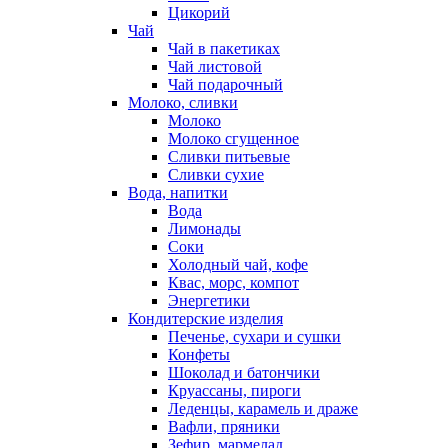
Цикорий
Чай
Чай в пакетиках
Чай листовой
Чай подарочный
Молоко, сливки
Молоко
Молоко сгущенное
Сливки питьевые
Сливки сухие
Вода, напитки
Вода
Лимонады
Соки
Холодный чай, кофе
Квас, морс, компот
Энергетики
Кондитерские изделия
Печенье, сухари и сушки
Конфеты
Шоколад и батончики
Круассаны, пироги
Леденцы, карамель и драже
Вафли, пряники
Зефир, мармелад