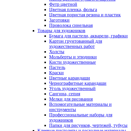
Фетр цветной
Цветная пленка, фольга
Цветная пористая резина и пластик
Заготовки
Проволока синельная
Товары для художников
Бумага для пастели, акварели, графики
Картон грунтованный для
художественных работ
Холсты
Мольберты и этюдники
Кисти художественные
Пастель
Краски
Цветные карандаши
Чернографитные карандаши
Уголь художественный
Сангина, сепия
Мелки для рисования
Вспомогательные материалы и
инструменты
Профессиональные наборы для
художников
Папки для рисунков, чертежей, тубусы
Клеевые пистолеты и расходные материалы