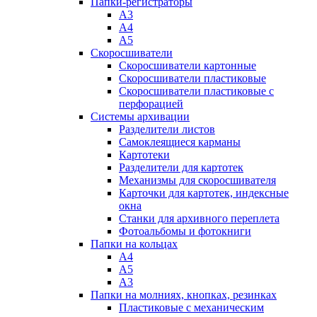
Папки-регистраторы
А3
А4
А5
Скоросшиватели
Скоросшиватели картонные
Скоросшиватели пластиковые
Скоросшиватели пластиковые с
перфорацией
Системы архивации
Разделители листов
Самоклеящиеся карманы
Картотеки
Разделители для картотек
Механизмы для скоросшивателя
Карточки для картотек, индексные
окна
Станки для архивного переплета
Фотоальбомы и фотокниги
Папки на кольцах
А4
А5
А3
Папки на молниях, кнопках, резинках
Пластиковые с механическим