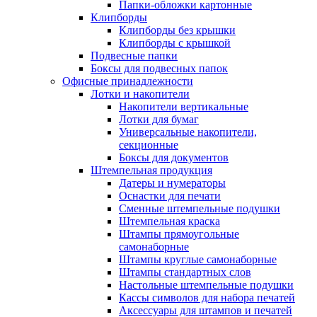
Папки-обложки картонные
Клипборды
Клипборды без крышки
Клипборды с крышкой
Подвесные папки
Боксы для подвесных папок
Офисные принадлежности
Лотки и накопители
Накопители вертикальные
Лотки для бумаг
Универсальные накопители,
секционные
Боксы для документов
Штемпельная продукция
Датеры и нумераторы
Оснастки для печати
Сменные штемпельные подушки
Штемпельная краска
Штампы прямоугольные
самонаборные
Штампы круглые самонаборные
Штампы стандартных слов
Настольные штемпельные подушки
Кассы символов для набора печатей
Аксессуары для штампов и печатей