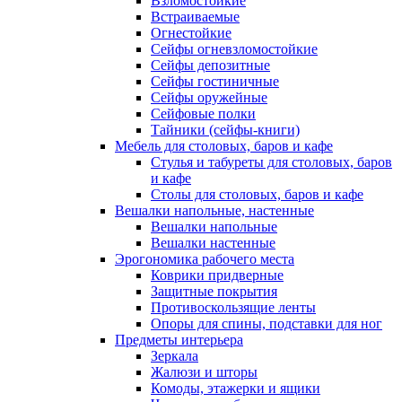
Взломостойкие
Встраиваемые
Огнестойкие
Сейфы огневзломостойкие
Сейфы депозитные
Сейфы гостиничные
Сейфы оружейные
Сейфовые полки
Тайники (сейфы-книги)
Мебель для столовых, баров и кафе
Стулья и табуреты для столовых, баров
и кафе
Столы для столовых, баров и кафе
Вешалки напольные, настенные
Вешалки напольные
Вешалки настенные
Эрогономика рабочего места
Коврики придверные
Защитные покрытия
Противоскользящие ленты
Опоры для спины, подставки для ног
Предметы интерьера
Зеркала
Жалюзи и шторы
Комоды, этажерки и ящики