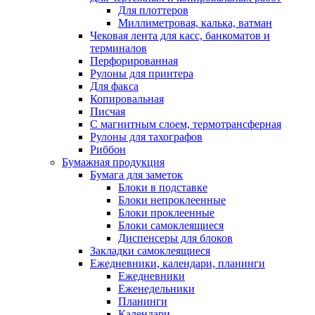
Для плоттеров
Миллиметровая, калька, ватман
Чековая лента для касс, банкоматов и
терминалов
Перфорированная
Рулоны для принтера
Для факса
Копировальная
Писчая
С магнитным слоем, термотрансферная
Рулоны для тахографов
Риббон
Бумажная продукция
Бумага для заметок
Блоки в подставке
Блоки непроклеенные
Блоки проклеенные
Блоки самоклеящиеся
Диспенсеры для блоков
Закладки самоклеящиеся
Ежедневники, календари, планинги
Ежедневники
Еженедельники
Планинги
Календари