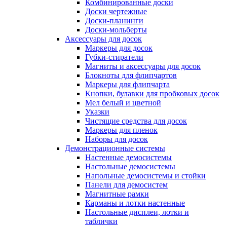
Комбинированные доски
Доски чертежные
Доски-планинги
Доски-мольберты
Аксессуары для досок
Маркеры для досок
Губки-стиратели
Магниты и аксессуары для досок
Блокноты для флипчартов
Маркеры для флипчарта
Кнопки, булавки для пробковых досок
Мел белый и цветной
Указки
Чистящие средства для досок
Маркеры для пленок
Наборы для досок
Демонстрационные системы
Настенные демосистемы
Настольные демосистемы
Напольные демосистемы и стойки
Панели для демосистем
Магнитные рамки
Карманы и лотки настенные
Настольные дисплеи, лотки и
таблички