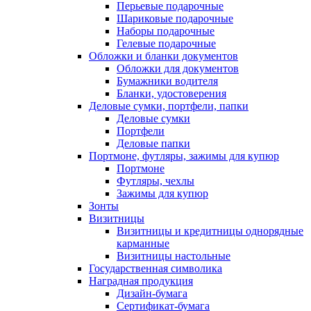
Перьевые подарочные
Шариковые подарочные
Наборы подарочные
Гелевые подарочные
Обложки и бланки документов
Обложки для документов
Бумажники водителя
Бланки, удостоверения
Деловые сумки, портфели, папки
Деловые сумки
Портфели
Деловые папки
Портмоне, футляры, зажимы для купюр
Портмоне
Футляры, чехлы
Зажимы для купюр
Зонты
Визитницы
Визитницы и кредитницы однорядные
карманные
Визитницы настольные
Государственная символика
Наградная продукция
Дизайн-бумага
Сертификат-бумага