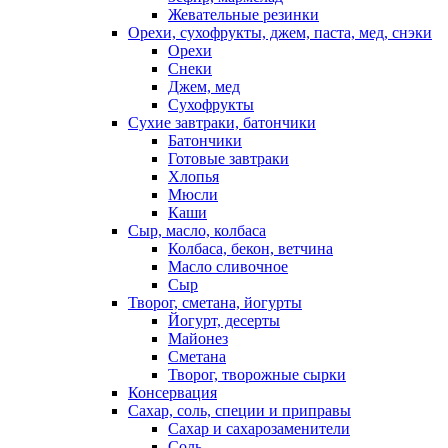
Жевательные резинки
Орехи, сухофрукты, джем, паста, мед, снэки
Орехи
Снеки
Джем, мед
Сухофрукты
Сухие завтраки, батончики
Батончики
Готовые завтраки
Хлопья
Мюсли
Каши
Сыр, масло, колбаса
Колбаса, бекон, ветчина
Масло сливочное
Сыр
Творог, сметана, йогурты
Йогурт, десерты
Майонез
Сметана
Творог, творожные сырки
Консервация
Сахар, соль, специи и приправы
Сахар и сахарозаменители
Соль