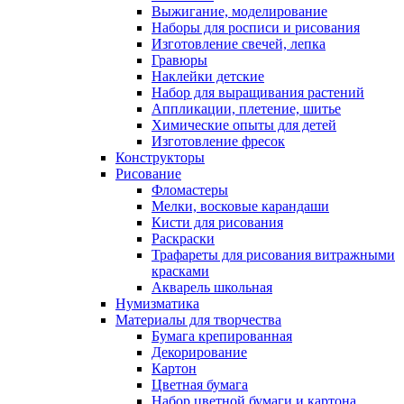
Выжигание, моделирование
Наборы для росписи и рисования
Изготовление свечей, лепка
Гравюры
Наклейки детские
Набор для выращивания растений
Аппликации, плетение, шитье
Химические опыты для детей
Изготовление фресок
Конструкторы
Рисование
Фломастеры
Мелки, восковые карандаши
Кисти для рисования
Раскраски
Трафареты для рисования витражными
красками
Акварель школьная
Нумизматика
Материалы для творчества
Бумага крепированная
Декорирование
Картон
Цветная бумага
Набор цветной бумаги и картона