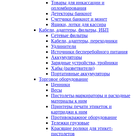
Товары для инкассации и
опломбирования
Детекторы банкнот
Счетчики банкнот и монет
Ящики, лотки для кассира
Кабели, адаптеры, фильтры, ИБП
Сетевые фильтры
Кабели, адаптеры, переходники
Удлинители
Источники бесперебойного питания
Аккумуляторы
Зарядные устройства, тройники
Хабы (разветвители)
Портативные аккумуляторы
Торговое оборудование
Ценники
Весы
Пистолеты-маркираторы и расходные
материалы к ним
Принтеры печати этикеток и
картриджи к ним
Противокражное оборудование
Тележки грузовые
Красящие ролики для этикет-
пистолетов