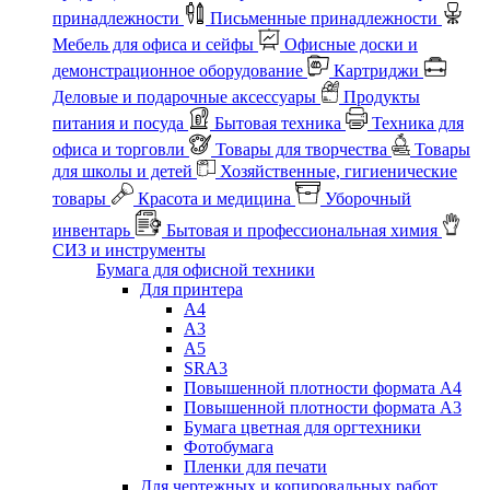
принадлежности
Письменные принадлежности
Мебель для офиса и сейфы
Офисные доски и
демонстрационное оборудование
Картриджи
Деловые и подарочные аксессуары
Продукты
питания и посуда
Бытовая техника
Техника для
офиса и торговли
Товары для творчества
Товары
для школы и детей
Хозяйственные, гигиенические
товары
Красота и медицина
Уборочный
инвентарь
Бытовая и профессиональная химия
СИЗ и инструменты
Бумага для офисной техники
Для принтера
А4
А3
А5
SRA3
Повышенной плотности формата А4
Повышенной плотности формата А3
Бумага цветная для оргтехники
Фотобумага
Пленки для печати
Для чертежных и копировальных работ