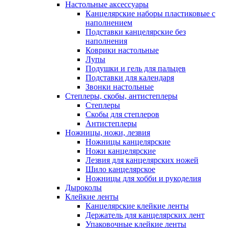
Настольные аксессуары
Канцелярские наборы пластиковые с
наполнением
Подставки канцелярские без
наполнения
Коврики настольные
Лупы
Подушки и гель для пальцев
Подставки для календаря
Звонки настольные
Степлеры, скобы, антистеплеры
Степлеры
Скобы для степлеров
Антистеплеры
Ножницы, ножи, лезвия
Ножницы канцелярские
Ножи канцелярские
Лезвия для канцелярских ножей
Шило канцелярское
Ножницы для хобби и рукоделия
Дыроколы
Клейкие ленты
Канцелярские клейкие ленты
Держатель для канцелярских лент
Упаковочные клейкие ленты