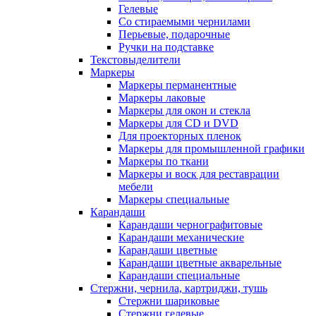
Гелевые
Со стираемыми чернилами
Перьевые, подарочные
Ручки на подставке
Текстовыделители
Маркеры
Маркеры перманентные
Маркеры лаковые
Маркеры для окон и стекла
Маркеры для CD и DVD
Для проекторных пленок
Маркеры для промышленной графики
Маркеры по ткани
Маркеры и воск для реставрации
мебели
Маркеры специальные
Карандаши
Карандаши чернографитовые
Карандаши механические
Карандаши цветные
Карандаши цветные акварельные
Карандаши специальные
Стержни, чернила, картриджи, тушь
Стержни шариковые
Стержни гелевые