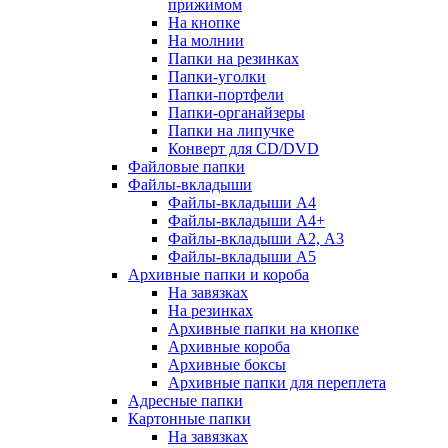
прижимом
На кнопке
На молнии
Папки на резинках
Папки-уголки
Папки-портфели
Папки-органайзеры
Папки на липучке
Конверт для CD/DVD
Файловые папки
Файлы-вкладыши
Файлы-вкладыши А4
Файлы-вкладыши А4+
Файлы-вкладыши А2, А3
Файлы-вкладыши А5
Архивные папки и короба
На завязках
На резинках
Архивные папки на кнопке
Архивные короба
Архивные боксы
Архивные папки для переплета
Адресные папки
Картонные папки
На завязках