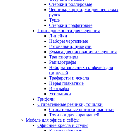
Стержни роллеровые
Чернила, картриджи для перьевых
ручек
Тушь
Стержни графитовые
Принадлежности для черчения
Линейки
Наборы чертежные
Готовальни, циркули
Бумага для рисования и черчения
Транспортиры
Рапидографы
Наборы запасных грифелей для
циркулей
Трафареты и лекала
Перья плакатные
Изографы
Угольники
Грифели
Стирательные резинки, точилки
Стирательные резинки, ластики
Точилки для карандашей
Мебель для офиса и сейфы
Офисные кресла и стулья
Кресла офисные