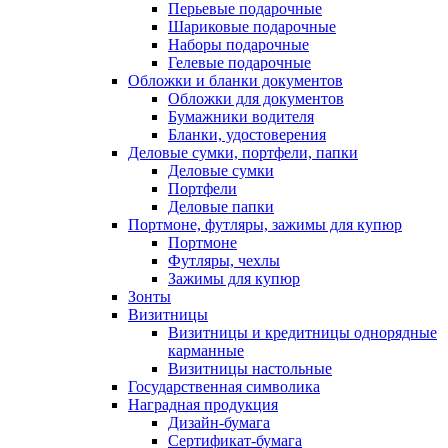
Перьевые подарочные
Шариковые подарочные
Наборы подарочные
Гелевые подарочные
Обложки и бланки документов
Обложки для документов
Бумажники водителя
Бланки, удостоверения
Деловые сумки, портфели, папки
Деловые сумки
Портфели
Деловые папки
Портмоне, футляры, зажимы для купюр
Портмоне
Футляры, чехлы
Зажимы для купюр
Зонты
Визитницы
Визитницы и кредитницы однорядные
карманные
Визитницы настольные
Государственная символика
Наградная продукция
Дизайн-бумага
Сертификат-бумага