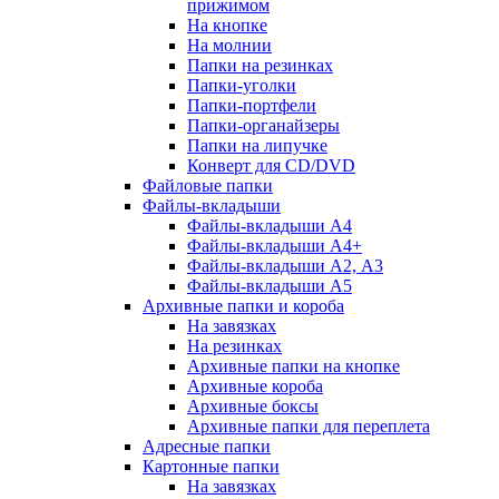
прижимом
На кнопке
На молнии
Папки на резинках
Папки-уголки
Папки-портфели
Папки-органайзеры
Папки на липучке
Конверт для CD/DVD
Файловые папки
Файлы-вкладыши
Файлы-вкладыши А4
Файлы-вкладыши А4+
Файлы-вкладыши А2, А3
Файлы-вкладыши А5
Архивные папки и короба
На завязках
На резинках
Архивные папки на кнопке
Архивные короба
Архивные боксы
Архивные папки для переплета
Адресные папки
Картонные папки
На завязках