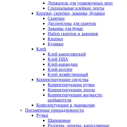
Держатель для упаковочных лент
Специальные клейкие ленты
Кнопки, скрепки, зажимы, булавки
Скрепки
Диспенсеры для скрепок
Зажимы для бумаг
Набор скрепок и зажимов
Кнопки
Булавки
Клей
Клей канцелярский
Клей ПВА
Клей-карандаш
Клей-роллер
Клей хозяйственный
Корректирующие средства
Корректирующие ручки
Корректирующие ленты
Корректирующие жидкости,
разбавители
Комплектующие к дыроколам
Письменные принадлежности
Ручки
Шариковые
Роллеры, линеры, капиллярные