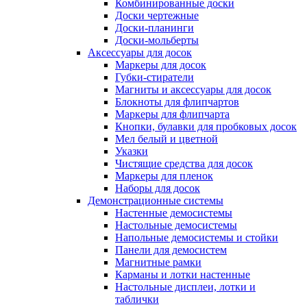
Комбинированные доски
Доски чертежные
Доски-планинги
Доски-мольберты
Аксессуары для досок
Маркеры для досок
Губки-стиратели
Магниты и аксессуары для досок
Блокноты для флипчартов
Маркеры для флипчарта
Кнопки, булавки для пробковых досок
Мел белый и цветной
Указки
Чистящие средства для досок
Маркеры для пленок
Наборы для досок
Демонстрационные системы
Настенные демосистемы
Настольные демосистемы
Напольные демосистемы и стойки
Панели для демосистем
Магнитные рамки
Карманы и лотки настенные
Настольные дисплеи, лотки и
таблички