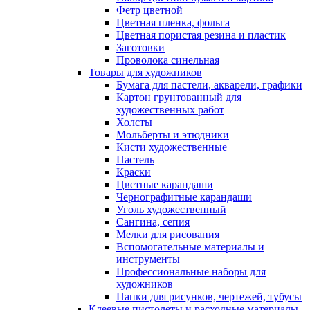
Фетр цветной
Цветная пленка, фольга
Цветная пористая резина и пластик
Заготовки
Проволока синельная
Товары для художников
Бумага для пастели, акварели, графики
Картон грунтованный для
художественных работ
Холсты
Мольберты и этюдники
Кисти художественные
Пастель
Краски
Цветные карандаши
Чернографитные карандаши
Уголь художественный
Сангина, сепия
Мелки для рисования
Вспомогательные материалы и
инструменты
Профессиональные наборы для
художников
Папки для рисунков, чертежей, тубусы
Клеевые пистолеты и расходные материалы