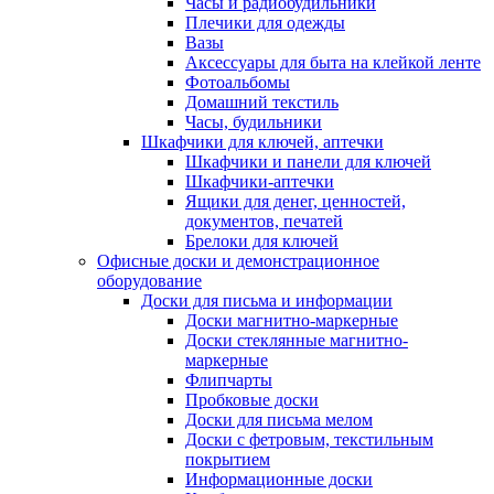
Часы и радиобудильники
Плечики для одежды
Вазы
Аксессуары для быта на клейкой ленте
Фотоальбомы
Домашний текстиль
Часы, будильники
Шкафчики для ключей, аптечки
Шкафчики и панели для ключей
Шкафчики-аптечки
Ящики для денег, ценностей,
документов, печатей
Брелоки для ключей
Офисные доски и демонстрационное
оборудование
Доски для письма и информации
Доски магнитно-маркерные
Доски стеклянные магнитно-
маркерные
Флипчарты
Пробковые доски
Доски для письма мелом
Доски с фетровым, текстильным
покрытием
Информационные доски