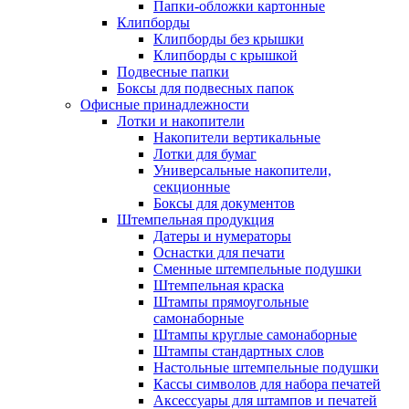
Папки-обложки картонные
Клипборды
Клипборды без крышки
Клипборды с крышкой
Подвесные папки
Боксы для подвесных папок
Офисные принадлежности
Лотки и накопители
Накопители вертикальные
Лотки для бумаг
Универсальные накопители,
секционные
Боксы для документов
Штемпельная продукция
Датеры и нумераторы
Оснастки для печати
Сменные штемпельные подушки
Штемпельная краска
Штампы прямоугольные
самонаборные
Штампы круглые самонаборные
Штампы стандартных слов
Настольные штемпельные подушки
Кассы символов для набора печатей
Аксессуары для штампов и печатей