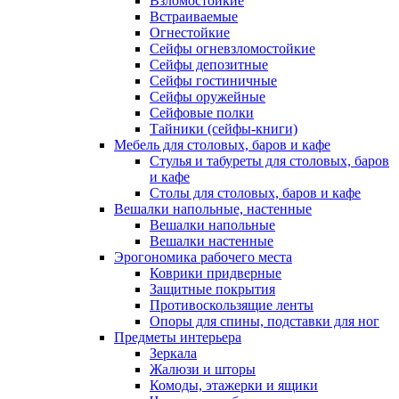
Взломостойкие
Встраиваемые
Огнестойкие
Сейфы огневзломостойкие
Сейфы депозитные
Сейфы гостиничные
Сейфы оружейные
Сейфовые полки
Тайники (сейфы-книги)
Мебель для столовых, баров и кафе
Стулья и табуреты для столовых, баров
и кафе
Столы для столовых, баров и кафе
Вешалки напольные, настенные
Вешалки напольные
Вешалки настенные
Эрогономика рабочего места
Коврики придверные
Защитные покрытия
Противоскользящие ленты
Опоры для спины, подставки для ног
Предметы интерьера
Зеркала
Жалюзи и шторы
Комоды, этажерки и ящики