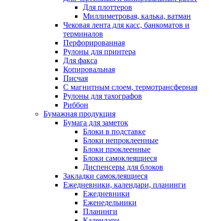
Для плоттеров
Миллиметровая, калька, ватман
Чековая лента для касс, банкоматов и
терминалов
Перфорированная
Рулоны для принтера
Для факса
Копировальная
Писчая
С магнитным слоем, термотрансферная
Рулоны для тахографов
Риббон
Бумажная продукция
Бумага для заметок
Блоки в подставке
Блоки непроклеенные
Блоки проклеенные
Блоки самоклеящиеся
Диспенсеры для блоков
Закладки самоклеящиеся
Ежедневники, календари, планинги
Ежедневники
Еженедельники
Планинги
Календари