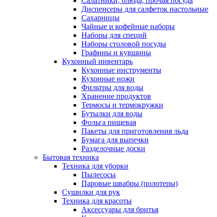
Салатники, блюда, прочая посуда
Диспенсеры для салфеток настольные
Сахарницы
Чайные и кофейные наборы
Наборы для специй
Наборы столовой посуды
Графины и кувшины
Кухонный инвентарь
Кухонные инструменты
Кухонные ножи
Фильтры для воды
Хранение продуктов
Термосы и термокружки
Бутылки для воды
Фольга пищевая
Пакеты для приготовления льда
Бумага для выпечки
Разделочные доски
Бытовая техника
Техника для уборки
Пылесосы
Паровые швабры (полотеры)
Сушилки для рук
Техника для красоты
Аксессуары для бритья