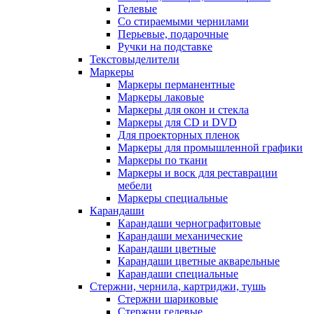
Гелевые
Со стираемыми чернилами
Перьевые, подарочные
Ручки на подставке
Текстовыделители
Маркеры
Маркеры перманентные
Маркеры лаковые
Маркеры для окон и стекла
Маркеры для CD и DVD
Для проекторных пленок
Маркеры для промышленной графики
Маркеры по ткани
Маркеры и воск для реставрации
мебели
Маркеры специальные
Карандаши
Карандаши чернографитовые
Карандаши механические
Карандаши цветные
Карандаши цветные акварельные
Карандаши специальные
Стержни, чернила, картриджи, тушь
Стержни шариковые
Стержни гелевые