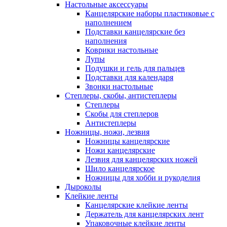
Настольные аксессуары
Канцелярские наборы пластиковые с
наполнением
Подставки канцелярские без
наполнения
Коврики настольные
Лупы
Подушки и гель для пальцев
Подставки для календаря
Звонки настольные
Степлеры, скобы, антистеплеры
Степлеры
Скобы для степлеров
Антистеплеры
Ножницы, ножи, лезвия
Ножницы канцелярские
Ножи канцелярские
Лезвия для канцелярских ножей
Шило канцелярское
Ножницы для хобби и рукоделия
Дыроколы
Клейкие ленты
Канцелярские клейкие ленты
Держатель для канцелярских лент
Упаковочные клейкие ленты