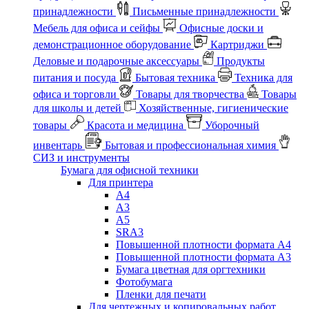
принадлежности
Письменные принадлежности
Мебель для офиса и сейфы
Офисные доски и
демонстрационное оборудование
Картриджи
Деловые и подарочные аксессуары
Продукты
питания и посуда
Бытовая техника
Техника для
офиса и торговли
Товары для творчества
Товары
для школы и детей
Хозяйственные, гигиенические
товары
Красота и медицина
Уборочный
инвентарь
Бытовая и профессиональная химия
СИЗ и инструменты
Бумага для офисной техники
Для принтера
А4
А3
А5
SRA3
Повышенной плотности формата А4
Повышенной плотности формата А3
Бумага цветная для оргтехники
Фотобумага
Пленки для печати
Для чертежных и копировальных работ