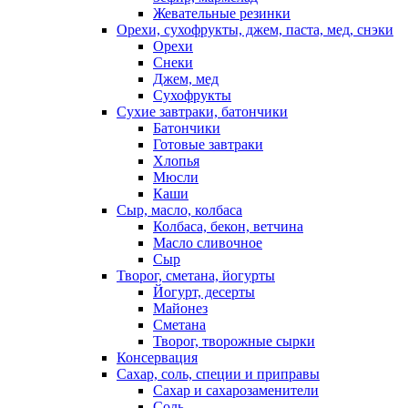
Жевательные резинки
Орехи, сухофрукты, джем, паста, мед, снэки
Орехи
Снеки
Джем, мед
Сухофрукты
Сухие завтраки, батончики
Батончики
Готовые завтраки
Хлопья
Мюсли
Каши
Сыр, масло, колбаса
Колбаса, бекон, ветчина
Масло сливочное
Сыр
Творог, сметана, йогурты
Йогурт, десерты
Майонез
Сметана
Творог, творожные сырки
Консервация
Сахар, соль, специи и приправы
Сахар и сахарозаменители
Соль