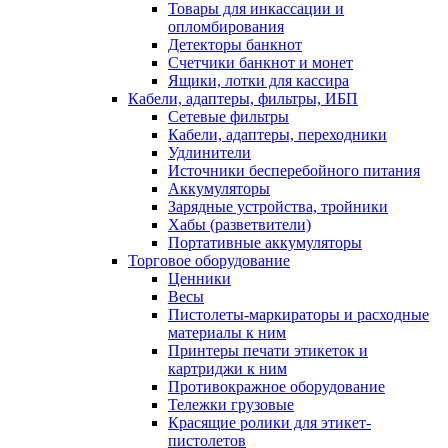
Товары для инкассации и
опломбирования
Детекторы банкнот
Счетчики банкнот и монет
Ящики, лотки для кассира
Кабели, адаптеры, фильтры, ИБП
Сетевые фильтры
Кабели, адаптеры, переходники
Удлинители
Источники бесперебойного питания
Аккумуляторы
Зарядные устройства, тройники
Хабы (разветвители)
Портативные аккумуляторы
Торговое оборудование
Ценники
Весы
Пистолеты-маркираторы и расходные
материалы к ним
Принтеры печати этикеток и
картриджи к ним
Противокражное оборудование
Тележки грузовые
Красящие ролики для этикет-
пистолетов