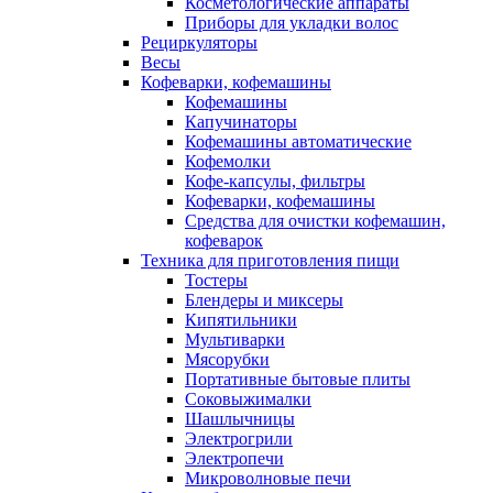
Косметологические аппараты
Приборы для укладки волос
Рециркуляторы
Весы
Кофеварки, кофемашины
Кофемашины
Капучинаторы
Кофемашины автоматические
Кофемолки
Кофе-капсулы, фильтры
Кофеварки, кофемашины
Средства для очистки кофемашин,
кофеварок
Техника для приготовления пищи
Тостеры
Блендеры и миксеры
Кипятильники
Мультиварки
Мясорубки
Портативные бытовые плиты
Соковыжималки
Шашлычницы
Электрогрили
Электропечи
Микроволновые печи