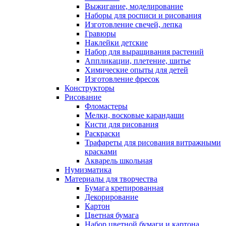
Выжигание, моделирование
Наборы для росписи и рисования
Изготовление свечей, лепка
Гравюры
Наклейки детские
Набор для выращивания растений
Аппликации, плетение, шитье
Химические опыты для детей
Изготовление фресок
Конструкторы
Рисование
Фломастеры
Мелки, восковые карандаши
Кисти для рисования
Раскраски
Трафареты для рисования витражными
красками
Акварель школьная
Нумизматика
Материалы для творчества
Бумага крепированная
Декорирование
Картон
Цветная бумага
Набор цветной бумаги и картона