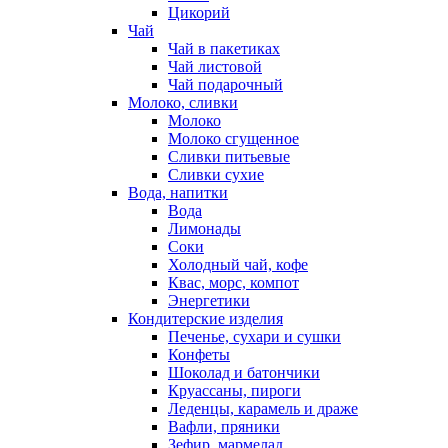
Цикорий
Чай
Чай в пакетиках
Чай листовой
Чай подарочный
Молоко, сливки
Молоко
Молоко сгущенное
Сливки питьевые
Сливки сухие
Вода, напитки
Вода
Лимонады
Соки
Холодный чай, кофе
Квас, морс, компот
Энергетики
Кондитерские изделия
Печенье, сухари и сушки
Конфеты
Шоколад и батончики
Круассаны, пироги
Леденцы, карамель и драже
Вафли, пряники
Зефир, мармелад