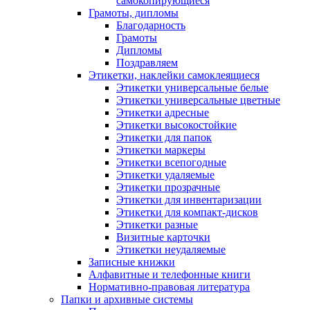
самокопирующиеся
Грамоты, дипломы
Благодарность
Грамоты
Дипломы
Поздравляем
Этикетки, наклейки самоклеящиеся
Этикетки универсальные белые
Этикетки универсальные цветные
Этикетки адресные
Этикетки высокостойкие
Этикетки для папок
Этикетки маркеры
Этикетки всепогодные
Этикетки удаляемые
Этикетки прозрачные
Этикетки для инвентаризации
Этикетки для компакт-дисков
Этикетки разные
Визитные карточки
Этикетки неудаляемые
Записные книжки
Алфавитные и телефонные книги
Нормативно-правовая литература
Папки и архивные системы