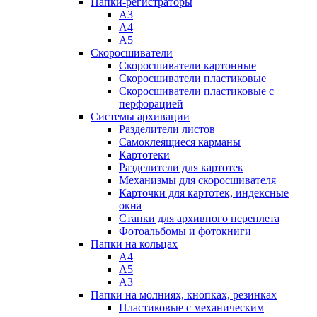
Папки-регистраторы
А3
А4
А5
Скоросшиватели
Скоросшиватели картонные
Скоросшиватели пластиковые
Скоросшиватели пластиковые с
перфорацией
Системы архивации
Разделители листов
Самоклеящиеся карманы
Картотеки
Разделители для картотек
Механизмы для скоросшивателя
Карточки для картотек, индексные
окна
Станки для архивного переплета
Фотоальбомы и фотокниги
Папки на кольцах
А4
А5
А3
Папки на молниях, кнопках, резинках
Пластиковые с механическим