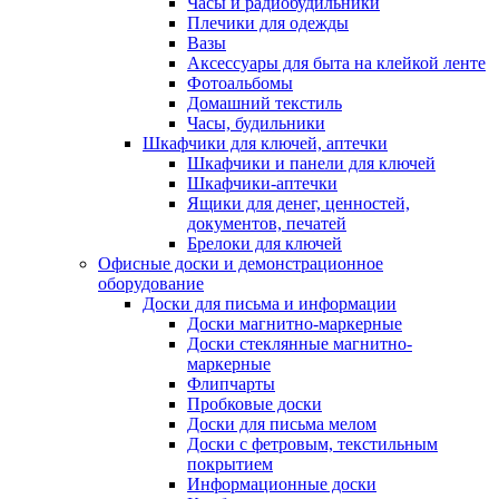
Часы и радиобудильники
Плечики для одежды
Вазы
Аксессуары для быта на клейкой ленте
Фотоальбомы
Домашний текстиль
Часы, будильники
Шкафчики для ключей, аптечки
Шкафчики и панели для ключей
Шкафчики-аптечки
Ящики для денег, ценностей,
документов, печатей
Брелоки для ключей
Офисные доски и демонстрационное
оборудование
Доски для письма и информации
Доски магнитно-маркерные
Доски стеклянные магнитно-
маркерные
Флипчарты
Пробковые доски
Доски для письма мелом
Доски с фетровым, текстильным
покрытием
Информационные доски