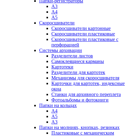
Папки-регистраторы
А3
А4
А5
Скоросшиватели
Скоросшиватели картонные
Скоросшиватели пластиковые
Скоросшиватели пластиковые с
перфорацией
Системы архивации
Разделители листов
Самоклеящиеся карманы
Картотеки
Разделители для картотек
Механизмы для скоросшивателя
Карточки для картотек, индексные
окна
Станки для архивного переплета
Фотоальбомы и фотокниги
Папки на кольцах
А4
А5
А3
Папки на молниях, кнопках, резинках
Пластиковые с механическим