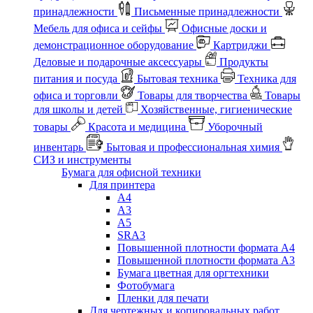
принадлежности
Письменные принадлежности
Мебель для офиса и сейфы
Офисные доски и
демонстрационное оборудование
Картриджи
Деловые и подарочные аксессуары
Продукты
питания и посуда
Бытовая техника
Техника для
офиса и торговли
Товары для творчества
Товары
для школы и детей
Хозяйственные, гигиенические
товары
Красота и медицина
Уборочный
инвентарь
Бытовая и профессиональная химия
СИЗ и инструменты
Бумага для офисной техники
Для принтера
А4
А3
А5
SRA3
Повышенной плотности формата А4
Повышенной плотности формата А3
Бумага цветная для оргтехники
Фотобумага
Пленки для печати
Для чертежных и копировальных работ