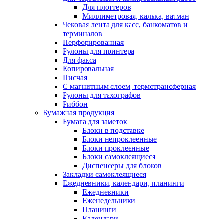
Для плоттеров
Миллиметровая, калька, ватман
Чековая лента для касс, банкоматов и
терминалов
Перфорированная
Рулоны для принтера
Для факса
Копировальная
Писчая
С магнитным слоем, термотрансферная
Рулоны для тахографов
Риббон
Бумажная продукция
Бумага для заметок
Блоки в подставке
Блоки непроклеенные
Блоки проклеенные
Блоки самоклеящиеся
Диспенсеры для блоков
Закладки самоклеящиеся
Ежедневники, календари, планинги
Ежедневники
Еженедельники
Планинги
Календари