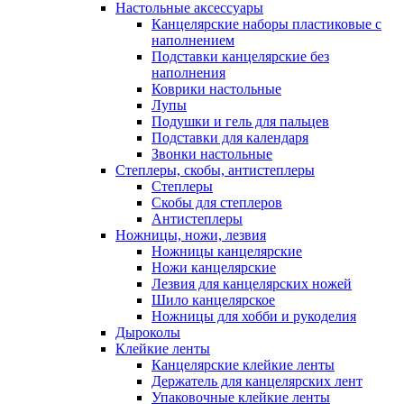
Настольные аксессуары
Канцелярские наборы пластиковые с
наполнением
Подставки канцелярские без
наполнения
Коврики настольные
Лупы
Подушки и гель для пальцев
Подставки для календаря
Звонки настольные
Степлеры, скобы, антистеплеры
Степлеры
Скобы для степлеров
Антистеплеры
Ножницы, ножи, лезвия
Ножницы канцелярские
Ножи канцелярские
Лезвия для канцелярских ножей
Шило канцелярское
Ножницы для хобби и рукоделия
Дыроколы
Клейкие ленты
Канцелярские клейкие ленты
Держатель для канцелярских лент
Упаковочные клейкие ленты