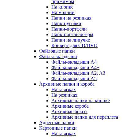
прижимом
На кнопке
На молнии
Папки на резинках
Папки-уголки
Папки-портфели
Папки-органайзеры
Папки на липучке
Конверт для CD/DVD
Файловые папки
Файлы-вкладыши
Файлы-вкладыши А4
Файлы-вкладыши А4+
Файлы-вкладыши А2, А3
Файлы-вкладыши А5
Архивные папки и короба
На завязках
На резинках
Архивные папки на кнопке
Архивные короба
Архивные боксы
Архивные папки для переплета
Адресные папки
Картонные папки
На завязках