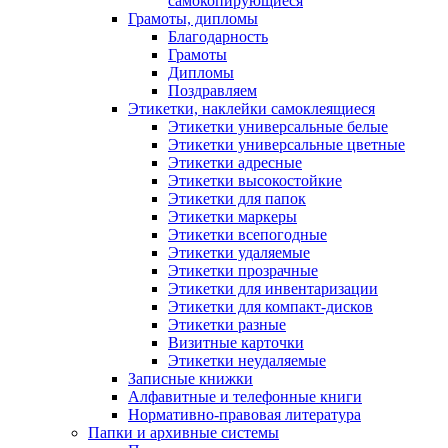
самокопирующиеся
Грамоты, дипломы
Благодарность
Грамоты
Дипломы
Поздравляем
Этикетки, наклейки самоклеящиеся
Этикетки универсальные белые
Этикетки универсальные цветные
Этикетки адресные
Этикетки высокостойкие
Этикетки для папок
Этикетки маркеры
Этикетки всепогодные
Этикетки удаляемые
Этикетки прозрачные
Этикетки для инвентаризации
Этикетки для компакт-дисков
Этикетки разные
Визитные карточки
Этикетки неудаляемые
Записные книжки
Алфавитные и телефонные книги
Нормативно-правовая литература
Папки и архивные системы