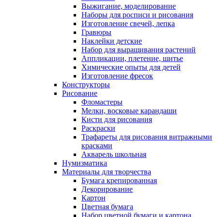
Выжигание, моделирование
Наборы для росписи и рисования
Изготовление свечей, лепка
Гравюры
Наклейки детские
Набор для выращивания растений
Аппликации, плетение, шитье
Химические опыты для детей
Изготовление фресок
Конструкторы
Рисование
Фломастеры
Мелки, восковые карандаши
Кисти для рисования
Раскраски
Трафареты для рисования витражными
красками
Акварель школьная
Нумизматика
Материалы для творчества
Бумага крепированная
Декорирование
Картон
Цветная бумага
Набор цветной бумаги и картона