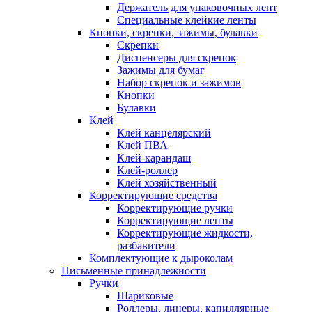
Держатель для упаковочных лент
Специальные клейкие ленты
Кнопки, скрепки, зажимы, булавки
Скрепки
Диспенсеры для скрепок
Зажимы для бумаг
Набор скрепок и зажимов
Кнопки
Булавки
Клей
Клей канцелярский
Клей ПВА
Клей-карандаш
Клей-роллер
Клей хозяйственный
Корректирующие средства
Корректирующие ручки
Корректирующие ленты
Корректирующие жидкости,
разбавители
Комплектующие к дыроколам
Письменные принадлежности
Ручки
Шариковые
Роллеры, линеры, капиллярные