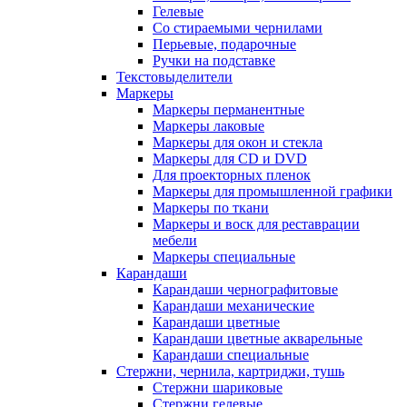
Гелевые
Со стираемыми чернилами
Перьевые, подарочные
Ручки на подставке
Текстовыделители
Маркеры
Маркеры перманентные
Маркеры лаковые
Маркеры для окон и стекла
Маркеры для CD и DVD
Для проекторных пленок
Маркеры для промышленной графики
Маркеры по ткани
Маркеры и воск для реставрации
мебели
Маркеры специальные
Карандаши
Карандаши чернографитовые
Карандаши механические
Карандаши цветные
Карандаши цветные акварельные
Карандаши специальные
Стержни, чернила, картриджи, тушь
Стержни шариковые
Стержни гелевые