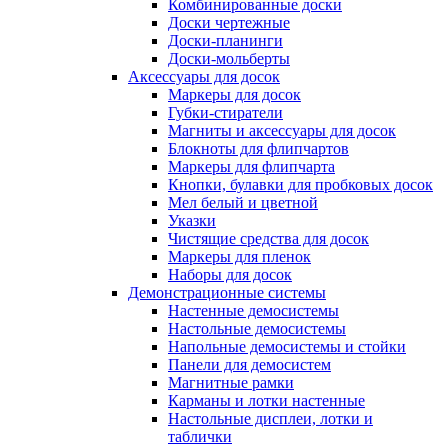
Комбинированные доски
Доски чертежные
Доски-планинги
Доски-мольберты
Аксессуары для досок
Маркеры для досок
Губки-стиратели
Магниты и аксессуары для досок
Блокноты для флипчартов
Маркеры для флипчарта
Кнопки, булавки для пробковых досок
Мел белый и цветной
Указки
Чистящие средства для досок
Маркеры для пленок
Наборы для досок
Демонстрационные системы
Настенные демосистемы
Настольные демосистемы
Напольные демосистемы и стойки
Панели для демосистем
Магнитные рамки
Карманы и лотки настенные
Настольные дисплеи, лотки и
таблички