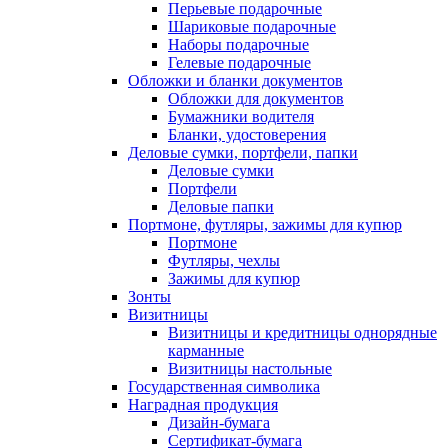
Перьевые подарочные
Шариковые подарочные
Наборы подарочные
Гелевые подарочные
Обложки и бланки документов
Обложки для документов
Бумажники водителя
Бланки, удостоверения
Деловые сумки, портфели, папки
Деловые сумки
Портфели
Деловые папки
Портмоне, футляры, зажимы для купюр
Портмоне
Футляры, чехлы
Зажимы для купюр
Зонты
Визитницы
Визитницы и кредитницы однорядные
карманные
Визитницы настольные
Государственная символика
Наградная продукция
Дизайн-бумага
Сертификат-бумага