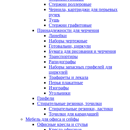
Стержни роллеровые
Чернила, картриджи для перьевых
ручек
Тушь
Стержни графитовые
Принадлежности для черчения
Линейки
Наборы чертежные
Готовальни, циркули
Бумага для рисования и черчения
Транспортиры
Рапидографы
Наборы запасных грифелей для
циркулей
Трафареты и лекала
Перья плакатные
Изографы
Угольники
Грифели
Стирательные резинки, точилки
Стирательные резинки, ластики
Точилки для карандашей
Мебель для офиса и сейфы
Офисные кресла и стулья
Кресла офисные