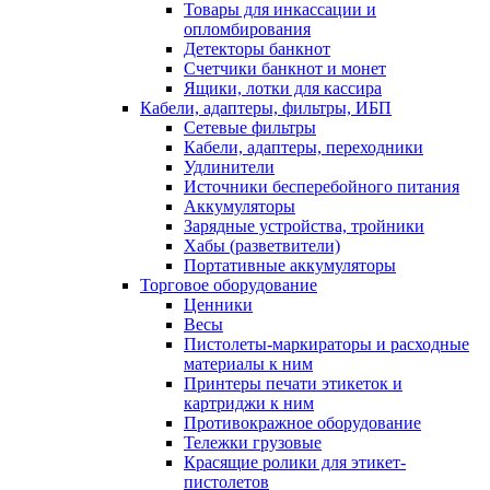
Товары для инкассации и
опломбирования
Детекторы банкнот
Счетчики банкнот и монет
Ящики, лотки для кассира
Кабели, адаптеры, фильтры, ИБП
Сетевые фильтры
Кабели, адаптеры, переходники
Удлинители
Источники бесперебойного питания
Аккумуляторы
Зарядные устройства, тройники
Хабы (разветвители)
Портативные аккумуляторы
Торговое оборудование
Ценники
Весы
Пистолеты-маркираторы и расходные
материалы к ним
Принтеры печати этикеток и
картриджи к ним
Противокражное оборудование
Тележки грузовые
Красящие ролики для этикет-
пистолетов