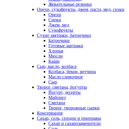
Жевательные резинки
Орехи, сухофрукты, джем, паста, мед, снэки
Орехи
Снеки
Джем, мед
Сухофрукты
Сухие завтраки, батончики
Батончики
Готовые завтраки
Хлопья
Мюсли
Каши
Сыр, масло, колбаса
Колбаса, бекон, ветчина
Масло сливочное
Сыр
Творог, сметана, йогурты
Йогурт, десерты
Майонез
Сметана
Творог, творожные сырки
Консервация
Сахар, соль, специи и приправы
Сахар и сахарозаменители
Соль