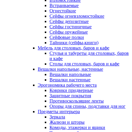
Взломостойкие
Встраиваемые
Огнестойкие
Сейфы огневзломостойкие
Сейфы депозитные
Сейфы гостиничные
Сейфы оружейные
Сейфовые полки
Тайники (сейфы-книги)
Мебель для столовых, баров и кафе
Стулья и табуреты для столовых, баров
и кафе
Столы для столовых, баров и кафе
Вешалки напольные, настенные
Вешалки напольные
Вешалки настенные
Эрогономика рабочего места
Коврики придверные
Защитные покрытия
Противоскользящие ленты
Опоры для спины, подставки для ног
Предметы интерьера
Зеркала
Жалюзи и шторы
Комоды, этажерки и ящики