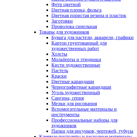
Фетр цветной
Цветная пленка, фольга
Цветная пористая резина и пластик
Заготовки
Проволока синельная
Товары для художников
Бумага для пастели, акварели, графики
Картон грунтованный для
художественных работ
Холсты
Мольберты и этюдники
Кисти художественные
Пастель
Краски
Цветные карандаши
Чернографитные карандаши
Уголь художественный
Сангина, сепия
Мелки для рисования
Вспомогательные материалы и
инструменты
Профессиональные наборы для
художников
Папки для рисунков, чертежей, тубусы
Клеевые пистолеты и расходные материалы