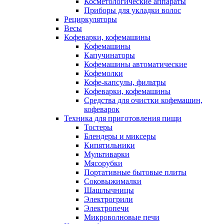
Косметологические аппараты
Приборы для укладки волос
Рециркуляторы
Весы
Кофеварки, кофемашины
Кофемашины
Капучинаторы
Кофемашины автоматические
Кофемолки
Кофе-капсулы, фильтры
Кофеварки, кофемашины
Средства для очистки кофемашин,
кофеварок
Техника для приготовления пищи
Тостеры
Блендеры и миксеры
Кипятильники
Мультиварки
Мясорубки
Портативные бытовые плиты
Соковыжималки
Шашлычницы
Электрогрили
Электропечи
Микроволновые печи