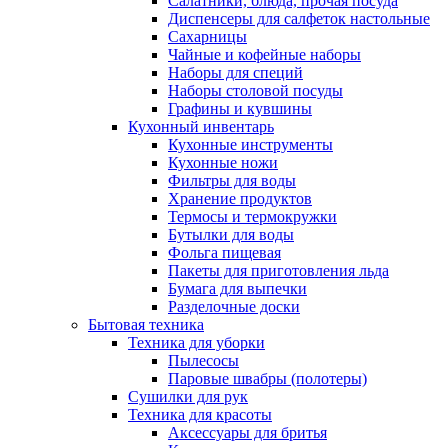
Салатники, блюда, прочая посуда
Диспенсеры для салфеток настольные
Сахарницы
Чайные и кофейные наборы
Наборы для специй
Наборы столовой посуды
Графины и кувшины
Кухонный инвентарь
Кухонные инструменты
Кухонные ножи
Фильтры для воды
Хранение продуктов
Термосы и термокружки
Бутылки для воды
Фольга пищевая
Пакеты для приготовления льда
Бумага для выпечки
Разделочные доски
Бытовая техника
Техника для уборки
Пылесосы
Паровые швабры (полотеры)
Сушилки для рук
Техника для красоты
Аксессуары для бритья