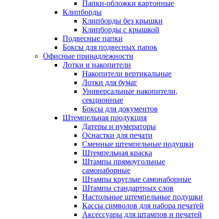
Папки-обложки картонные
Клипборды
Клипборды без крышки
Клипборды с крышкой
Подвесные папки
Боксы для подвесных папок
Офисные принадлежности
Лотки и накопители
Накопители вертикальные
Лотки для бумаг
Универсальные накопители,
секционные
Боксы для документов
Штемпельная продукция
Датеры и нумераторы
Оснастки для печати
Сменные штемпельные подушки
Штемпельная краска
Штампы прямоугольные
самонаборные
Штампы круглые самонаборные
Штампы стандартных слов
Настольные штемпельные подушки
Кассы символов для набора печатей
Аксессуары для штампов и печатей