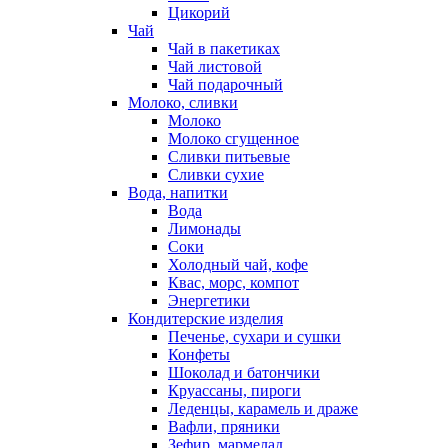
Цикорий
Чай
Чай в пакетиках
Чай листовой
Чай подарочный
Молоко, сливки
Молоко
Молоко сгущенное
Сливки питьевые
Сливки сухие
Вода, напитки
Вода
Лимонады
Соки
Холодный чай, кофе
Квас, морс, компот
Энергетики
Кондитерские изделия
Печенье, сухари и сушки
Конфеты
Шоколад и батончики
Круассаны, пироги
Леденцы, карамель и драже
Вафли, пряники
Зефир, мармелад