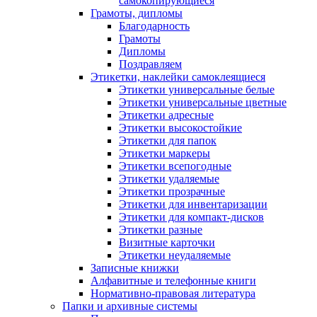
самокопирующиеся
Грамоты, дипломы
Благодарность
Грамоты
Дипломы
Поздравляем
Этикетки, наклейки самоклеящиеся
Этикетки универсальные белые
Этикетки универсальные цветные
Этикетки адресные
Этикетки высокостойкие
Этикетки для папок
Этикетки маркеры
Этикетки всепогодные
Этикетки удаляемые
Этикетки прозрачные
Этикетки для инвентаризации
Этикетки для компакт-дисков
Этикетки разные
Визитные карточки
Этикетки неудаляемые
Записные книжки
Алфавитные и телефонные книги
Нормативно-правовая литература
Папки и архивные системы