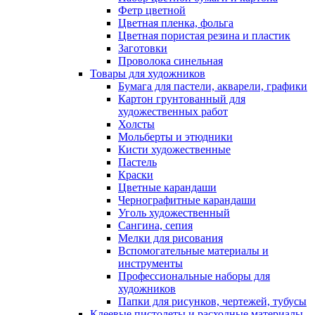
Фетр цветной
Цветная пленка, фольга
Цветная пористая резина и пластик
Заготовки
Проволока синельная
Товары для художников
Бумага для пастели, акварели, графики
Картон грунтованный для
художественных работ
Холсты
Мольберты и этюдники
Кисти художественные
Пастель
Краски
Цветные карандаши
Чернографитные карандаши
Уголь художественный
Сангина, сепия
Мелки для рисования
Вспомогательные материалы и
инструменты
Профессиональные наборы для
художников
Папки для рисунков, чертежей, тубусы
Клеевые пистолеты и расходные материалы