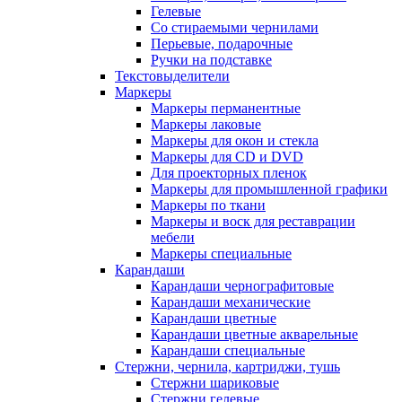
Гелевые
Со стираемыми чернилами
Перьевые, подарочные
Ручки на подставке
Текстовыделители
Маркеры
Маркеры перманентные
Маркеры лаковые
Маркеры для окон и стекла
Маркеры для CD и DVD
Для проекторных пленок
Маркеры для промышленной графики
Маркеры по ткани
Маркеры и воск для реставрации
мебели
Маркеры специальные
Карандаши
Карандаши чернографитовые
Карандаши механические
Карандаши цветные
Карандаши цветные акварельные
Карандаши специальные
Стержни, чернила, картриджи, тушь
Стержни шариковые
Стержни гелевые