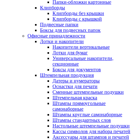
Папки-обложки картонные
Клипборды
Клипборды без крышки
Клипборды с крышкой
Подвесные папки
Боксы для подвесных папок
Офисные принадлежности
Лотки и накопители
Накопители вертикальные
Лотки для бумаг
Универсальные накопители,
секционные
Боксы для документов
Штемпельная продукция
Датеры и нумераторы
Оснастки для печати
Сменные штемпельные подушки
Штемпельная краска
Штампы прямоугольные
самонаборные
Штампы круглые самонаборные
Штампы стандартных слов
Настольные штемпельные подушки
Кассы символов для набора печатей
Аксессуары для штампов и печатей