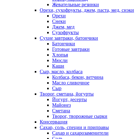
Жевательные резинки
Орехи, сухофрукты, джем, паста, мед, снэки
Орехи
Снеки
Джем, мед
Сухофрукты
Сухие завтраки, батончики
Батончики
Готовые завтраки
Хлопья
Мюсли
Каши
Сыр, масло, колбаса
Колбаса, бекон, ветчина
Масло сливочное
Сыр
Творог, сметана, йогурты
Йогурт, десерты
Майонез
Сметана
Творог, творожные сырки
Консервация
Сахар, соль, специи и приправы
Сахар и сахарозаменители
Соль