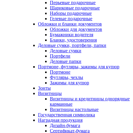
Перьевые подарочные
Шариковые подарочные
Наборы подарочные
Гелевые подарочные
Обложки и бланки документов
Обложки для документов
Бумажники водителя
Бланки, удостоверения
Деловые сумки, портфели, папки
Деловые сумки
Портфели
Деловые папки
Портмоне, футляры, зажимы для купюр
Портмоне
Футляры, чехлы
Зажимы для купюр
Зонты
Визитницы
Визитницы и кредитницы однорядные
карманные
Визитницы настольные
Государственная символика
Наградная продукция
Дизайн-бумага
Сертификат-бумага