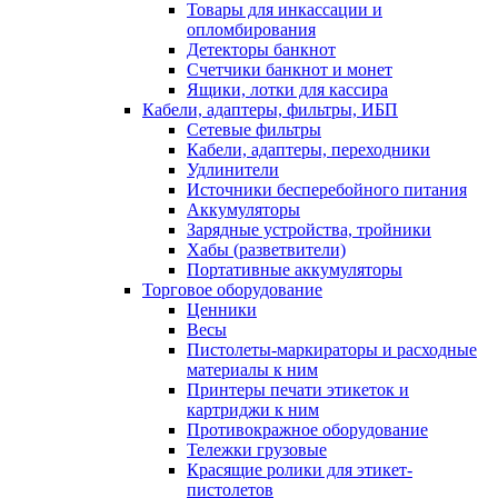
Товары для инкассации и
опломбирования
Детекторы банкнот
Счетчики банкнот и монет
Ящики, лотки для кассира
Кабели, адаптеры, фильтры, ИБП
Сетевые фильтры
Кабели, адаптеры, переходники
Удлинители
Источники бесперебойного питания
Аккумуляторы
Зарядные устройства, тройники
Хабы (разветвители)
Портативные аккумуляторы
Торговое оборудование
Ценники
Весы
Пистолеты-маркираторы и расходные
материалы к ним
Принтеры печати этикеток и
картриджи к ним
Противокражное оборудование
Тележки грузовые
Красящие ролики для этикет-
пистолетов