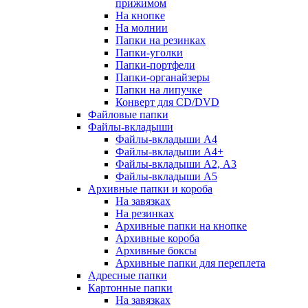
прижимом
На кнопке
На молнии
Папки на резинках
Папки-уголки
Папки-портфели
Папки-органайзеры
Папки на липучке
Конверт для CD/DVD
Файловые папки
Файлы-вкладыши
Файлы-вкладыши А4
Файлы-вкладыши А4+
Файлы-вкладыши А2, А3
Файлы-вкладыши А5
Архивные папки и короба
На завязках
На резинках
Архивные папки на кнопке
Архивные короба
Архивные боксы
Архивные папки для переплета
Адресные папки
Картонные папки
На завязках