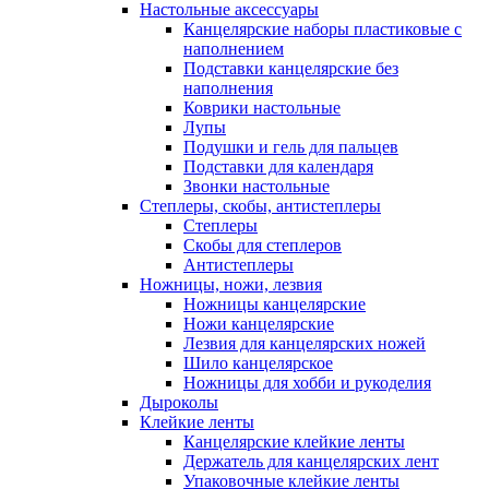
Настольные аксессуары
Канцелярские наборы пластиковые с
наполнением
Подставки канцелярские без
наполнения
Коврики настольные
Лупы
Подушки и гель для пальцев
Подставки для календаря
Звонки настольные
Степлеры, скобы, антистеплеры
Степлеры
Скобы для степлеров
Антистеплеры
Ножницы, ножи, лезвия
Ножницы канцелярские
Ножи канцелярские
Лезвия для канцелярских ножей
Шило канцелярское
Ножницы для хобби и рукоделия
Дыроколы
Клейкие ленты
Канцелярские клейкие ленты
Держатель для канцелярских лент
Упаковочные клейкие ленты