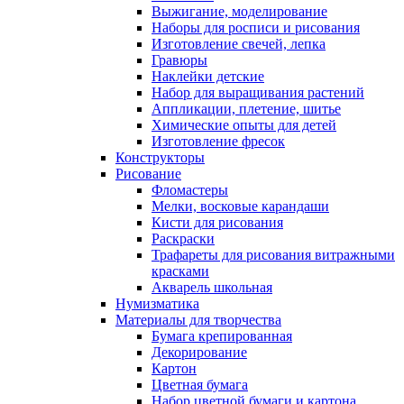
Выжигание, моделирование
Наборы для росписи и рисования
Изготовление свечей, лепка
Гравюры
Наклейки детские
Набор для выращивания растений
Аппликации, плетение, шитье
Химические опыты для детей
Изготовление фресок
Конструкторы
Рисование
Фломастеры
Мелки, восковые карандаши
Кисти для рисования
Раскраски
Трафареты для рисования витражными
красками
Акварель школьная
Нумизматика
Материалы для творчества
Бумага крепированная
Декорирование
Картон
Цветная бумага
Набор цветной бумаги и картона