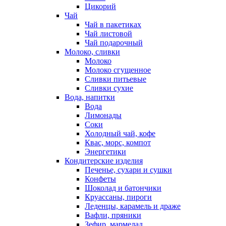
Цикорий
Чай
Чай в пакетиках
Чай листовой
Чай подарочный
Молоко, сливки
Молоко
Молоко сгущенное
Сливки питьевые
Сливки сухие
Вода, напитки
Вода
Лимонады
Соки
Холодный чай, кофе
Квас, морс, компот
Энергетики
Кондитерские изделия
Печенье, сухари и сушки
Конфеты
Шоколад и батончики
Круассаны, пироги
Леденцы, карамель и драже
Вафли, пряники
Зефир, мармелад