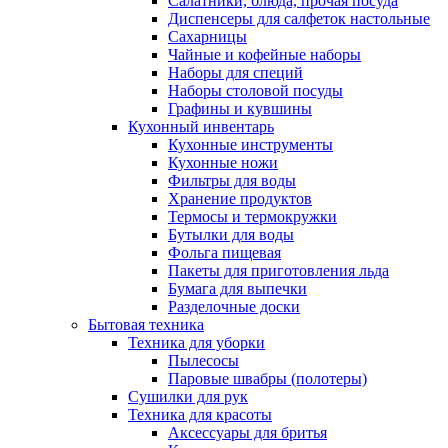
Салатники, блюда, прочая посуда
Диспенсеры для салфеток настольные
Сахарницы
Чайные и кофейные наборы
Наборы для специй
Наборы столовой посуды
Графины и кувшины
Кухонный инвентарь
Кухонные инструменты
Кухонные ножи
Фильтры для воды
Хранение продуктов
Термосы и термокружки
Бутылки для воды
Фольга пищевая
Пакеты для приготовления льда
Бумага для выпечки
Разделочные доски
Бытовая техника
Техника для уборки
Пылесосы
Паровые швабры (полотеры)
Сушилки для рук
Техника для красоты
Аксессуары для бритья