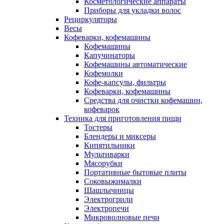
Косметологические аппараты
Приборы для укладки волос
Рециркуляторы
Весы
Кофеварки, кофемашины
Кофемашины
Капучинаторы
Кофемашины автоматические
Кофемолки
Кофе-капсулы, фильтры
Кофеварки, кофемашины
Средства для очистки кофемашин,
кофеварок
Техника для приготовления пищи
Тостеры
Блендеры и миксеры
Кипятильники
Мультиварки
Мясорубки
Портативные бытовые плиты
Соковыжималки
Шашлычницы
Электрогрили
Электропечи
Микроволновые печи