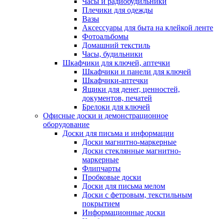
Часы и радиобудильники
Плечики для одежды
Вазы
Аксессуары для быта на клейкой ленте
Фотоальбомы
Домашний текстиль
Часы, будильники
Шкафчики для ключей, аптечки
Шкафчики и панели для ключей
Шкафчики-аптечки
Ящики для денег, ценностей,
документов, печатей
Брелоки для ключей
Офисные доски и демонстрационное
оборудование
Доски для письма и информации
Доски магнитно-маркерные
Доски стеклянные магнитно-
маркерные
Флипчарты
Пробковые доски
Доски для письма мелом
Доски с фетровым, текстильным
покрытием
Информационные доски