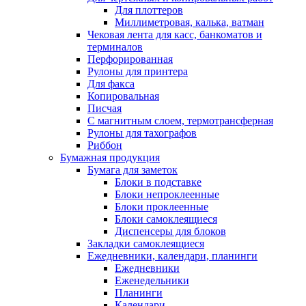
Для плоттеров
Миллиметровая, калька, ватман
Чековая лента для касс, банкоматов и
терминалов
Перфорированная
Рулоны для принтера
Для факса
Копировальная
Писчая
С магнитным слоем, термотрансферная
Рулоны для тахографов
Риббон
Бумажная продукция
Бумага для заметок
Блоки в подставке
Блоки непроклеенные
Блоки проклеенные
Блоки самоклеящиеся
Диспенсеры для блоков
Закладки самоклеящиеся
Ежедневники, календари, планинги
Ежедневники
Еженедельники
Планинги
Календари