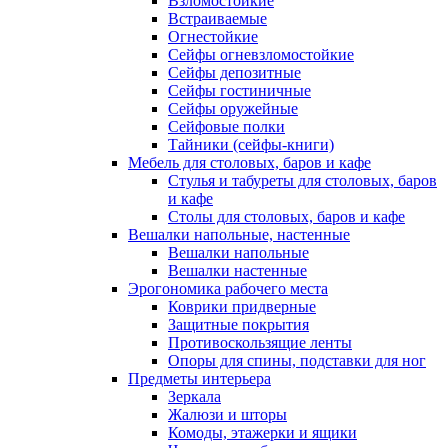
Взломостойкие
Встраиваемые
Огнестойкие
Сейфы огневзломостойкие
Сейфы депозитные
Сейфы гостиничные
Сейфы оружейные
Сейфовые полки
Тайники (сейфы-книги)
Мебель для столовых, баров и кафе
Стулья и табуреты для столовых, баров
и кафе
Столы для столовых, баров и кафе
Вешалки напольные, настенные
Вешалки напольные
Вешалки настенные
Эрогономика рабочего места
Коврики придверные
Защитные покрытия
Противоскользящие ленты
Опоры для спины, подставки для ног
Предметы интерьера
Зеркала
Жалюзи и шторы
Комоды, этажерки и ящики