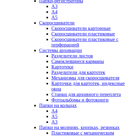
Папки-регистраторы
А3
А4
А5
Скоросшиватели
Скоросшиватели картонные
Скоросшиватели пластиковые
Скоросшиватели пластиковые с
перфорацией
Системы архивации
Разделители листов
Самоклеящиеся карманы
Картотеки
Разделители для картотек
Механизмы для скоросшивателя
Карточки для картотек, индексные
окна
Станки для архивного переплета
Фотоальбомы и фотокниги
Папки на кольцах
А4
А5
А3
Папки на молниях, кнопках, резинках
Пластиковые с механическим