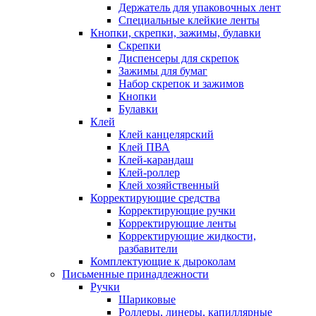
Держатель для упаковочных лент
Специальные клейкие ленты
Кнопки, скрепки, зажимы, булавки
Скрепки
Диспенсеры для скрепок
Зажимы для бумаг
Набор скрепок и зажимов
Кнопки
Булавки
Клей
Клей канцелярский
Клей ПВА
Клей-карандаш
Клей-роллер
Клей хозяйственный
Корректирующие средства
Корректирующие ручки
Корректирующие ленты
Корректирующие жидкости,
разбавители
Комплектующие к дыроколам
Письменные принадлежности
Ручки
Шариковые
Роллеры, линеры, капиллярные