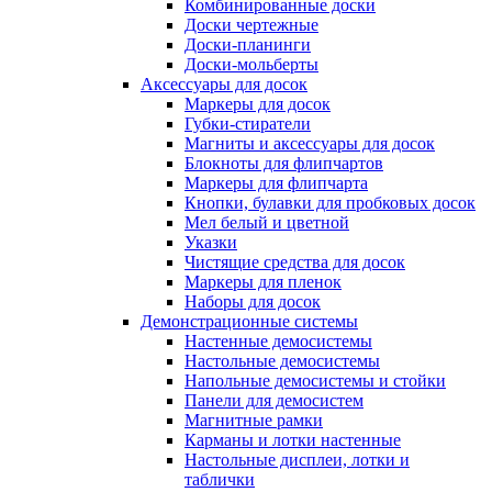
Комбинированные доски
Доски чертежные
Доски-планинги
Доски-мольберты
Аксессуары для досок
Маркеры для досок
Губки-стиратели
Магниты и аксессуары для досок
Блокноты для флипчартов
Маркеры для флипчарта
Кнопки, булавки для пробковых досок
Мел белый и цветной
Указки
Чистящие средства для досок
Маркеры для пленок
Наборы для досок
Демонстрационные системы
Настенные демосистемы
Настольные демосистемы
Напольные демосистемы и стойки
Панели для демосистем
Магнитные рамки
Карманы и лотки настенные
Настольные дисплеи, лотки и
таблички