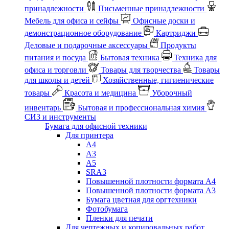
принадлежности
Письменные принадлежности
Мебель для офиса и сейфы
Офисные доски и
демонстрационное оборудование
Картриджи
Деловые и подарочные аксессуары
Продукты
питания и посуда
Бытовая техника
Техника для
офиса и торговли
Товары для творчества
Товары
для школы и детей
Хозяйственные, гигиенические
товары
Красота и медицина
Уборочный
инвентарь
Бытовая и профессиональная химия
СИЗ и инструменты
Бумага для офисной техники
Для принтера
А4
А3
А5
SRA3
Повышенной плотности формата А4
Повышенной плотности формата А3
Бумага цветная для оргтехники
Фотобумага
Пленки для печати
Для чертежных и копировальных работ