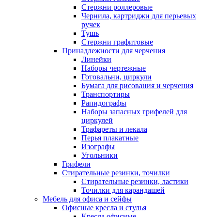
Стержни роллеровые
Чернила, картриджи для перьевых
ручек
Тушь
Стержни графитовые
Принадлежности для черчения
Линейки
Наборы чертежные
Готовальни, циркули
Бумага для рисования и черчения
Транспортиры
Рапидографы
Наборы запасных грифелей для
циркулей
Трафареты и лекала
Перья плакатные
Изографы
Угольники
Грифели
Стирательные резинки, точилки
Стирательные резинки, ластики
Точилки для карандашей
Мебель для офиса и сейфы
Офисные кресла и стулья
Кресла офисные