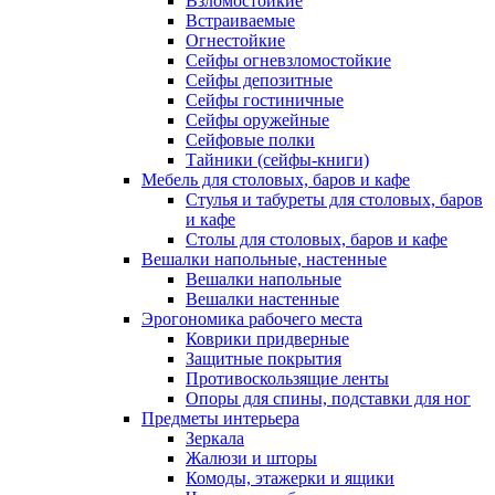
Взломостойкие
Встраиваемые
Огнестойкие
Сейфы огневзломостойкие
Сейфы депозитные
Сейфы гостиничные
Сейфы оружейные
Сейфовые полки
Тайники (сейфы-книги)
Мебель для столовых, баров и кафе
Стулья и табуреты для столовых, баров
и кафе
Столы для столовых, баров и кафе
Вешалки напольные, настенные
Вешалки напольные
Вешалки настенные
Эрогономика рабочего места
Коврики придверные
Защитные покрытия
Противоскользящие ленты
Опоры для спины, подставки для ног
Предметы интерьера
Зеркала
Жалюзи и шторы
Комоды, этажерки и ящики