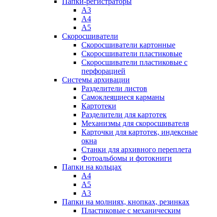
Папки-регистраторы
А3
А4
А5
Скоросшиватели
Скоросшиватели картонные
Скоросшиватели пластиковые
Скоросшиватели пластиковые с
перфорацией
Системы архивации
Разделители листов
Самоклеящиеся карманы
Картотеки
Разделители для картотек
Механизмы для скоросшивателя
Карточки для картотек, индексные
окна
Станки для архивного переплета
Фотоальбомы и фотокниги
Папки на кольцах
А4
А5
А3
Папки на молниях, кнопках, резинках
Пластиковые с механическим