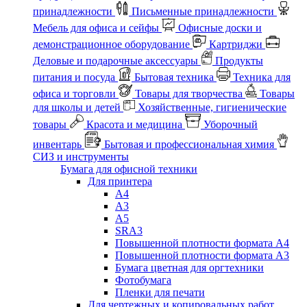
принадлежности
Письменные принадлежности
Мебель для офиса и сейфы
Офисные доски и
демонстрационное оборудование
Картриджи
Деловые и подарочные аксессуары
Продукты
питания и посуда
Бытовая техника
Техника для
офиса и торговли
Товары для творчества
Товары
для школы и детей
Хозяйственные, гигиенические
товары
Красота и медицина
Уборочный
инвентарь
Бытовая и профессиональная химия
СИЗ и инструменты
Бумага для офисной техники
Для принтера
А4
А3
А5
SRA3
Повышенной плотности формата А4
Повышенной плотности формата А3
Бумага цветная для оргтехники
Фотобумага
Пленки для печати
Для чертежных и копировальных работ