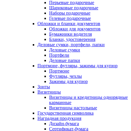
Перьевые подарочные
Шариковые подарочные
Наборы подарочные
Гелевые подарочные
Обложки и бланки документов
Обложки для документов
Бумажники водителя
Бланки, удостоверения
Деловые сумки, портфели, папки
Деловые сумки
Портфели
Деловые папки
Портмоне, футляры, зажимы для купюр
Портмоне
Футляры, чехлы
Зажимы для купюр
Зонты
Визитницы
Визитницы и кредитницы однорядные
карманные
Визитницы настольные
Государственная символика
Наградная продукция
Дизайн-бумага
Сертификат-бумага