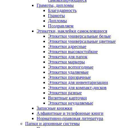
самокопирующиеся
Грамоты, дипломы
Благодарность
Грамоты
Дипломы
Поздравляем
Этикетки, наклейки самоклеящиеся
Этикетки универсальные белые
Этикетки универсальные цветные
Этикетки адресные
Этикетки высокостойкие
Этикетки для папок
Этикетки маркеры
Этикетки всепогодные
Этикетки удаляемые
Этикетки прозрачные
Этикетки для инвентаризации
Этикетки для компакт-дисков
Этикетки разные
Визитные карточки
Этикетки неудаляемые
Записные книжки
Алфавитные и телефонные книги
Нормативно-правовая литература
Папки и архивные системы