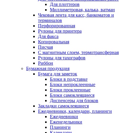
Для плоттеров
Миллиметровая, калька, ватман
Чековая лента для касс, банкоматов и
терминалов
Перфорированная
Рулоны для принтера
Для факса
Копировальная
Писчая
С магнитным слоем, термотрансферная
Рулоны для тахографов
Риббон
Бумажная продукция
Бумага для заметок
Блоки в подставке
Блоки непроклеенные
Блоки проклеенные
Блоки самоклеящиеся
Диспенсеры для блоков
Закладки самоклеящиеся
Ежедневники, календари, планинги
Ежедневники
Еженедельники
Планинги
Календари