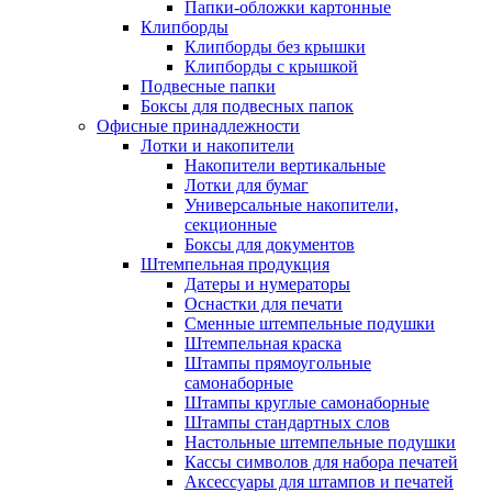
Папки-обложки картонные
Клипборды
Клипборды без крышки
Клипборды с крышкой
Подвесные папки
Боксы для подвесных папок
Офисные принадлежности
Лотки и накопители
Накопители вертикальные
Лотки для бумаг
Универсальные накопители,
секционные
Боксы для документов
Штемпельная продукция
Датеры и нумераторы
Оснастки для печати
Сменные штемпельные подушки
Штемпельная краска
Штампы прямоугольные
самонаборные
Штампы круглые самонаборные
Штампы стандартных слов
Настольные штемпельные подушки
Кассы символов для набора печатей
Аксессуары для штампов и печатей