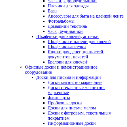
Часы и радиобудильники
Плечики для одежды
Вазы
Аксессуары для быта на клейкой ленте
Фотоальбомы
Домашний текстиль
Часы, будильники
Шкафчики для ключей, аптечки
Шкафчики и панели для ключей
Шкафчики-аптечки
Ящики для денег, ценностей,
документов, печатей
Брелоки для ключей
Офисные доски и демонстрационное
оборудование
Доски для письма и информации
Доски магнитно-маркерные
Доски стеклянные магнитно-
маркерные
Флипчарты
Пробковые доски
Доски для письма мелом
Доски с фетровым, текстильным
покрытием
Информационные доски