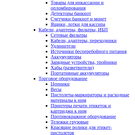
Товары для инкассации и
опломбирования
Детекторы банкнот
Счетчики банкнот и монет
Ящики, лотки для кассира
Кабели, адаптеры, фильтры, ИБП
Сетевые фильтры
Кабели, адаптеры, переходники
Удлинители
Источники бесперебойного питания
Аккумуляторы
Зарядные устройства, тройники
Хабы (разветвители)
Портативные аккумуляторы
Торговое оборудование
Ценники
Весы
Пистолеты-маркираторы и расходные
материалы к ним
Принтеры печати этикеток и
картриджи к ним
Противокражное оборудование
Тележки грузовые
Красящие ролики для этикет-
пистолетов