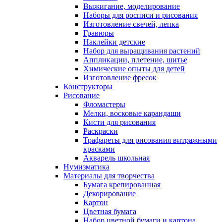
Выжигание, моделирование
Наборы для росписи и рисования
Изготовление свечей, лепка
Гравюры
Наклейки детские
Набор для выращивания растений
Аппликации, плетение, шитье
Химические опыты для детей
Изготовление фресок
Конструкторы
Рисование
Фломастеры
Мелки, восковые карандаши
Кисти для рисования
Раскраски
Трафареты для рисования витражными
красками
Акварель школьная
Нумизматика
Материалы для творчества
Бумага крепированная
Декорирование
Картон
Цветная бумага
Набор цветной бумаги и картона