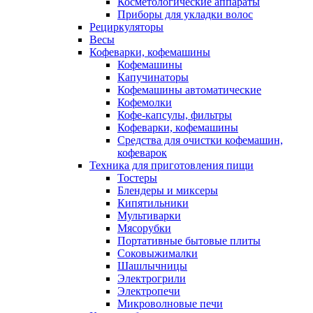
Косметологические аппараты
Приборы для укладки волос
Рециркуляторы
Весы
Кофеварки, кофемашины
Кофемашины
Капучинаторы
Кофемашины автоматические
Кофемолки
Кофе-капсулы, фильтры
Кофеварки, кофемашины
Средства для очистки кофемашин,
кофеварок
Техника для приготовления пищи
Тостеры
Блендеры и миксеры
Кипятильники
Мультиварки
Мясорубки
Портативные бытовые плиты
Соковыжималки
Шашлычницы
Электрогрили
Электропечи
Микроволновые печи