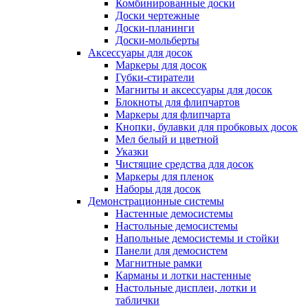
Комбинированные доски
Доски чертежные
Доски-планинги
Доски-мольберты
Аксессуары для досок
Маркеры для досок
Губки-стиратели
Магниты и аксессуары для досок
Блокноты для флипчартов
Маркеры для флипчарта
Кнопки, булавки для пробковых досок
Мел белый и цветной
Указки
Чистящие средства для досок
Маркеры для пленок
Наборы для досок
Демонстрационные системы
Настенные демосистемы
Настольные демосистемы
Напольные демосистемы и стойки
Панели для демосистем
Магнитные рамки
Карманы и лотки настенные
Настольные дисплеи, лотки и
таблички