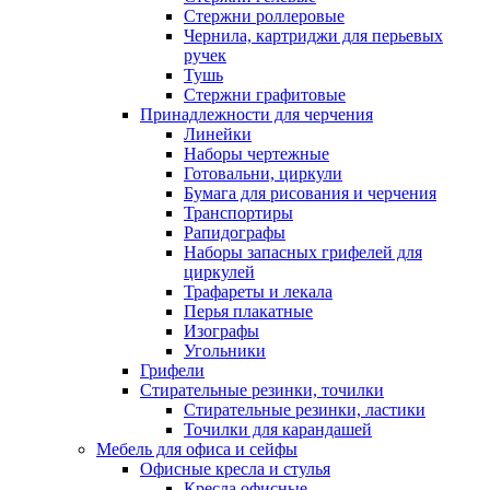
Стержни роллеровые
Чернила, картриджи для перьевых
ручек
Тушь
Стержни графитовые
Принадлежности для черчения
Линейки
Наборы чертежные
Готовальни, циркули
Бумага для рисования и черчения
Транспортиры
Рапидографы
Наборы запасных грифелей для
циркулей
Трафареты и лекала
Перья плакатные
Изографы
Угольники
Грифели
Стирательные резинки, точилки
Стирательные резинки, ластики
Точилки для карандашей
Мебель для офиса и сейфы
Офисные кресла и стулья
Кресла офисные