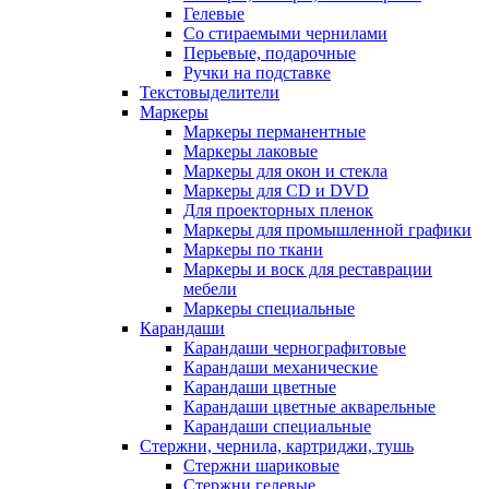
Гелевые
Со стираемыми чернилами
Перьевые, подарочные
Ручки на подставке
Текстовыделители
Маркеры
Маркеры перманентные
Маркеры лаковые
Маркеры для окон и стекла
Маркеры для CD и DVD
Для проекторных пленок
Маркеры для промышленной графики
Маркеры по ткани
Маркеры и воск для реставрации
мебели
Маркеры специальные
Карандаши
Карандаши чернографитовые
Карандаши механические
Карандаши цветные
Карандаши цветные акварельные
Карандаши специальные
Стержни, чернила, картриджи, тушь
Стержни шариковые
Стержни гелевые