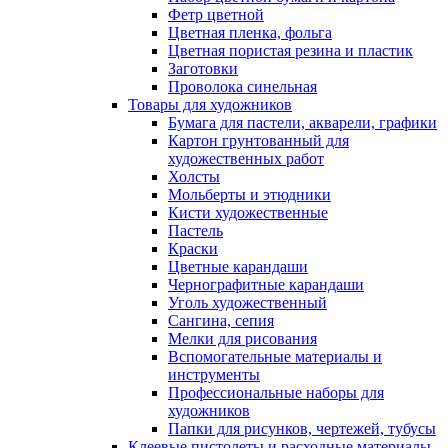
Фетр цветной
Цветная пленка, фольга
Цветная пористая резина и пластик
Заготовки
Проволока синельная
Товары для художников
Бумага для пастели, акварели, графики
Картон грунтованный для
художественных работ
Холсты
Мольберты и этюдники
Кисти художественные
Пастель
Краски
Цветные карандаши
Чернографитные карандаши
Уголь художественный
Сангина, сепия
Мелки для рисования
Вспомогательные материалы и
инструменты
Профессиональные наборы для
художников
Папки для рисунков, чертежей, тубусы
Клеевые пистолеты и расходные материалы