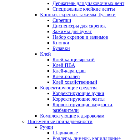
Держатель для упаковочных лент
Специальные клейкие ленты
Кнопки, скрепки, зажимы, булавки
Скрепки
Диспенсеры для скрепок
Зажимы для бумаг
Набор скрепок и зажимов
Кнопки
Булавки
Клей
Клей канцелярский
Клей ПВА
Клей-карандаш
Клей-роллер
Клей хозяйственный
Корректирующие средства
Корректирующие ручки
Корректирующие ленты
Корректирующие жидкости,
разбавители
Комплектующие к дыроколам
Письменные принадлежности
Ручки
Шариковые
Роллеры, линеры, капиллярные