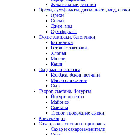
Жевательные резинки
Орехи, сухофрукты, джем, паста, мед, снэки
Орехи
Снеки
Джем, мед
Сухофрукты
Сухие завтраки, батончики
Батончики
Готовые завтраки
Хлопья
Мюсли
Каши
Сыр, масло, колбаса
Колбаса, бекон, ветчина
Масло сливочное
Сыр
Творог, сметана, йогурты
Йогурт, десерты
Майонез
Сметана
Творог, творожные сырки
Консервация
Сахар, соль, специи и приправы
Сахар и сахарозаменители
Соль