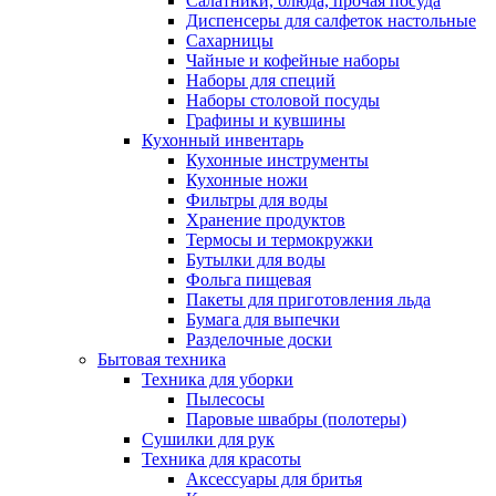
Салатники, блюда, прочая посуда
Диспенсеры для салфеток настольные
Сахарницы
Чайные и кофейные наборы
Наборы для специй
Наборы столовой посуды
Графины и кувшины
Кухонный инвентарь
Кухонные инструменты
Кухонные ножи
Фильтры для воды
Хранение продуктов
Термосы и термокружки
Бутылки для воды
Фольга пищевая
Пакеты для приготовления льда
Бумага для выпечки
Разделочные доски
Бытовая техника
Техника для уборки
Пылесосы
Паровые швабры (полотеры)
Сушилки для рук
Техника для красоты
Аксессуары для бритья