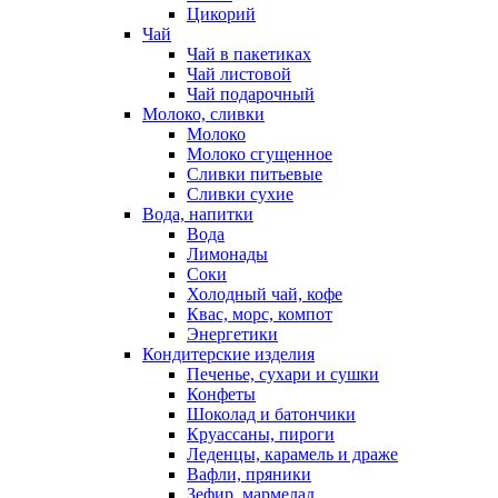
Цикорий
Чай
Чай в пакетиках
Чай листовой
Чай подарочный
Молоко, сливки
Молоко
Молоко сгущенное
Сливки питьевые
Сливки сухие
Вода, напитки
Вода
Лимонады
Соки
Холодный чай, кофе
Квас, морс, компот
Энергетики
Кондитерские изделия
Печенье, сухари и сушки
Конфеты
Шоколад и батончики
Круассаны, пироги
Леденцы, карамель и драже
Вафли, пряники
Зефир, мармелад