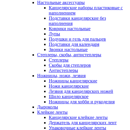
Настольные аксессуары
Канцелярские наборы пластиковые с
наполнением
Подставки канцелярские без
наполнения
Коврики настольные
Лупы
Подушки и гель для пальцев
Подставки для календаря
Звонки настольные
Степлеры, скобы, антистеплеры
Степлеры
Скобы для степлеров
Антистеплеры
Ножницы, ножи, лезвия
Ножницы канцелярские
Ножи канцелярские
Лезвия для канцелярских ножей
Шило канцелярское
Ножницы для хобби и рукоделия
Дыроколы
Клейкие ленты
Канцелярские клейкие ленты
Держатель для канцелярских лент
Упаковочные клейкие ленты