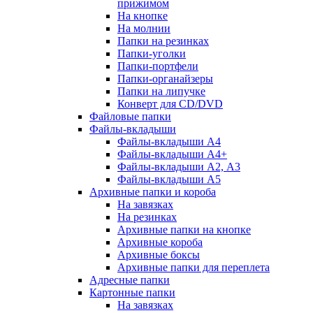
прижимом
На кнопке
На молнии
Папки на резинках
Папки-уголки
Папки-портфели
Папки-органайзеры
Папки на липучке
Конверт для CD/DVD
Файловые папки
Файлы-вкладыши
Файлы-вкладыши А4
Файлы-вкладыши А4+
Файлы-вкладыши А2, А3
Файлы-вкладыши А5
Архивные папки и короба
На завязках
На резинках
Архивные папки на кнопке
Архивные короба
Архивные боксы
Архивные папки для переплета
Адресные папки
Картонные папки
На завязках