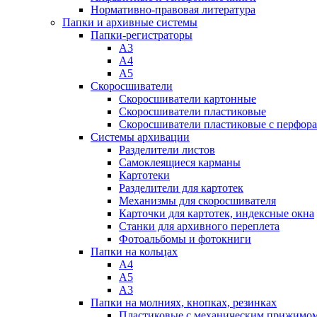
Нормативно-правовая литература
Папки и архивные системы
Папки-регистраторы
А3
А4
А5
Скоросшиватели
Скоросшиватели картонные
Скоросшиватели пластиковые
Скоросшиватели пластиковые с перфор
Системы архивации
Разделители листов
Самоклеящиеся карманы
Картотеки
Разделители для картотек
Механизмы для скоросшивателя
Карточки для картотек, индексные окна
Станки для архивного переплета
Фотоальбомы и фотокниги
Папки на кольцах
А4
А5
А3
Папки на молниях, кнопках, резинках
Пластиковые с механическим прижимо