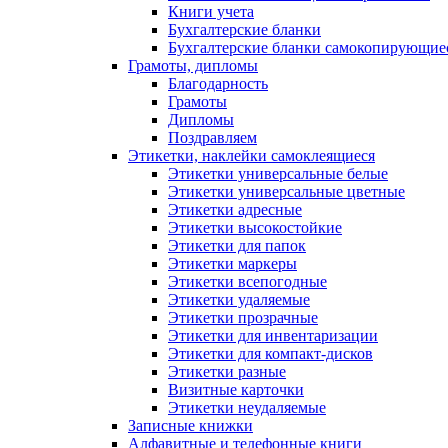
Книги учета
Бухгалтерские бланки
Бухгалтерские бланки самокопирующие
Грамоты, дипломы
Благодарность
Грамоты
Дипломы
Поздравляем
Этикетки, наклейки самоклеящиеся
Этикетки универсальные белые
Этикетки универсальные цветные
Этикетки адресные
Этикетки высокостойкие
Этикетки для папок
Этикетки маркеры
Этикетки всепогодные
Этикетки удаляемые
Этикетки прозрачные
Этикетки для инвентаризации
Этикетки для компакт-дисков
Этикетки разные
Визитные карточки
Этикетки неудаляемые
Записные книжки
Алфавитные и телефонные книги