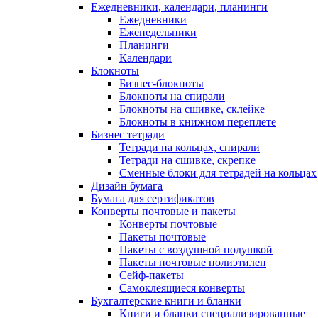
Ежедневники, календари, планинги
Ежедневники
Еженедельники
Планинги
Календари
Блокноты
Бизнес-блокноты
Блокноты на спирали
Блокноты на сшивке, склейке
Блокноты в книжном переплете
Бизнес тетради
Тетради на кольцах, спирали
Тетради на сшивке, скрепке
Сменные блоки для тетрадей на кольцах
Дизайн бумага
Бумага для сертификатов
Конверты почтовые и пакеты
Конверты почтовые
Пакеты почтовые
Пакеты с воздушной подушкой
Пакеты почтовые полиэтилен
Сейф-пакеты
Самоклеящиеся конверты
Бухгалтерские книги и бланки
Книги и бланки специализированные