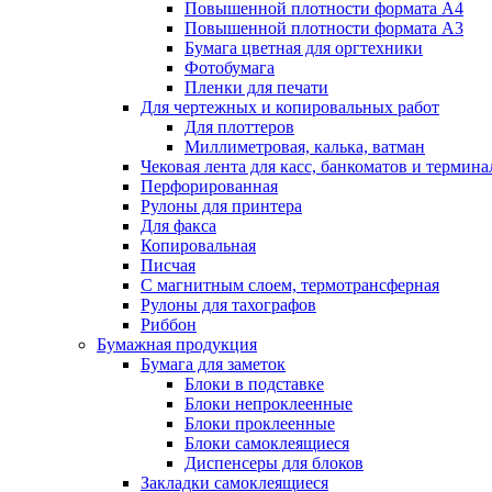
Повышенной плотности формата А4
Повышенной плотности формата А3
Бумага цветная для оргтехники
Фотобумага
Пленки для печати
Для чертежных и копировальных работ
Для плоттеров
Миллиметровая, калька, ватман
Чековая лента для касс, банкоматов и термина
Перфорированная
Рулоны для принтера
Для факса
Копировальная
Писчая
С магнитным слоем, термотрансферная
Рулоны для тахографов
Риббон
Бумажная продукция
Бумага для заметок
Блоки в подставке
Блоки непроклеенные
Блоки проклеенные
Блоки самоклеящиеся
Диспенсеры для блоков
Закладки самоклеящиеся