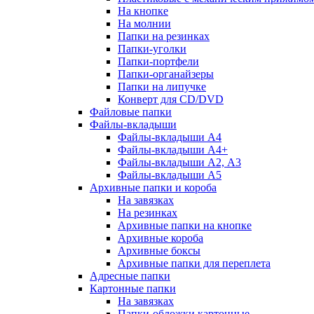
На кнопке
На молнии
Папки на резинках
Папки-уголки
Папки-портфели
Папки-органайзеры
Папки на липучке
Конверт для CD/DVD
Файловые папки
Файлы-вкладыши
Файлы-вкладыши А4
Файлы-вкладыши А4+
Файлы-вкладыши А2, А3
Файлы-вкладыши А5
Архивные папки и короба
На завязках
На резинках
Архивные папки на кнопке
Архивные короба
Архивные боксы
Архивные папки для переплета
Адресные папки
Картонные папки
На завязках
Папки-обложки картонные