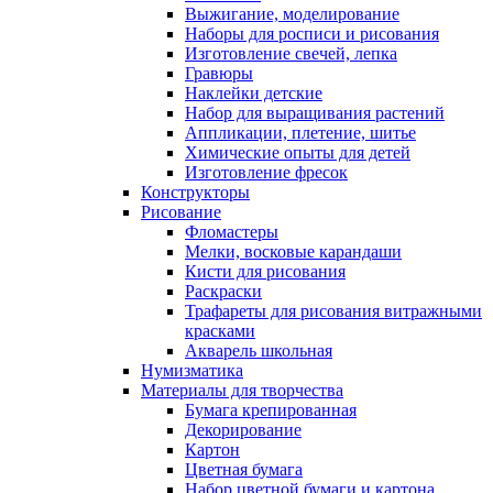
Выжигание, моделирование
Наборы для росписи и рисования
Изготовление свечей, лепка
Гравюры
Наклейки детские
Набор для выращивания растений
Аппликации, плетение, шитье
Химические опыты для детей
Изготовление фресок
Конструкторы
Рисование
Фломастеры
Мелки, восковые карандаши
Кисти для рисования
Раскраски
Трафареты для рисования витражными
красками
Акварель школьная
Нумизматика
Материалы для творчества
Бумага крепированная
Декорирование
Картон
Цветная бумага
Набор цветной бумаги и картона