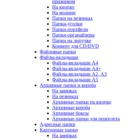
прижимом
На кнопке
На молнии
Папки на резинках
Папки-уголки
Папки-портфели
Папки-органайзеры
Папки на липучке
Конверт для CD/DVD
Файловые папки
Файлы-вкладыши
Файлы-вкладыши А4
Файлы-вкладыши А4+
Файлы-вкладыши А2, А3
Файлы-вкладыши А5
Архивные папки и короба
На завязках
На резинках
Архивные папки на кнопке
Архивные короба
Архивные боксы
Архивные папки для переплета
Адресные папки
Картонные папки
На завязках