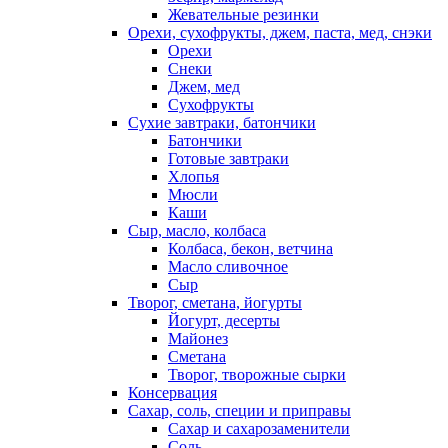
Жевательные резинки
Орехи, сухофрукты, джем, паста, мед, снэки
Орехи
Снеки
Джем, мед
Сухофрукты
Сухие завтраки, батончики
Батончики
Готовые завтраки
Хлопья
Мюсли
Каши
Сыр, масло, колбаса
Колбаса, бекон, ветчина
Масло сливочное
Сыр
Творог, сметана, йогурты
Йогурт, десерты
Майонез
Сметана
Творог, творожные сырки
Консервация
Сахар, соль, специи и приправы
Сахар и сахарозаменители
Соль