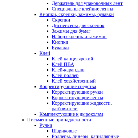
Держатель для упаковочных лент
Специальные клейкие ленты
Кнопки, скрепки, зажимы, булавки
Скрепки
Диспенсеры для скрепок
Зажимы для бумаг
Набор скрепок и зажимов
Кнопки
Булавки
Клей
Клей канцелярский
Клей ПВА
Клей-карандаш
Клей-роллер
Клей хозяйственный
Корректирующие средства
Корректирующие ручки
Корректирующие ленты
Корректирующие жидкости,
разбавители
Комплектующие к дыроколам
Письменные принадлежности
Ручки
Шариковые
Роллеры, линеры, капиллярные