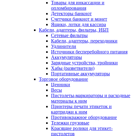
Товары для инкассации и
опломбирования
Детекторы банкнот
Счетчики банкнот и монет
Ящики, лотки для кассира
Кабели, адаптеры, фильтры, ИБП
Сетевые фильтры
Кабели, адаптеры, переходники
Удлинители
Источники бесперебойного питания
Аккумуляторы
Зарядные устройства, тройники
Хабы (разветвители)
Портативные аккумуляторы
Торговое оборудование
Ценники
Весы
Пистолеты-маркираторы и расходные
материалы к ним
Принтеры печати этикеток и
картриджи к ним
Противокражное оборудование
Тележки грузовые
Красящие ролики для этикет-
пистолетов