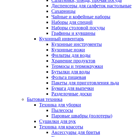
Салатники, блюда, прочая посуда
Диспенсеры для салфеток настольные
Сахарницы
Чайные и кофейные наборы
Наборы для специй
Наборы столовой посуды
Графины и кувшины
Кухонный инвентарь
Кухонные инструменты
Кухонные ножи
Фильтры для воды
Хранение продуктов
Термосы и термокружки
Бутылки для воды
Фольга пищевая
Пакеты для приготовления льда
Бумага для выпечки
Разделочные доски
Бытовая техника
Техника для уборки
Пылесосы
Паровые швабры (полотеры)
Сушилки для рук
Техника для красоты
Аксессуары для бритья