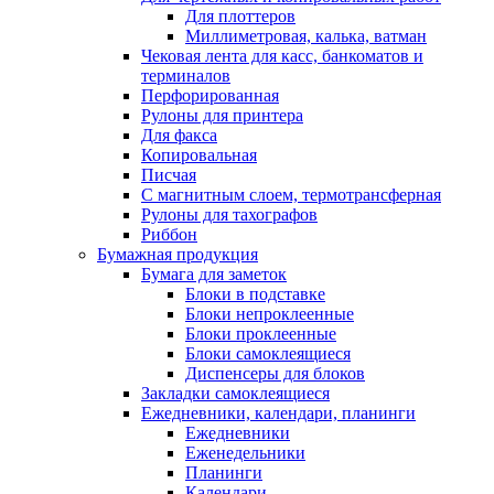
Для плоттеров
Миллиметровая, калька, ватман
Чековая лента для касс, банкоматов и
терминалов
Перфорированная
Рулоны для принтера
Для факса
Копировальная
Писчая
С магнитным слоем, термотрансферная
Рулоны для тахографов
Риббон
Бумажная продукция
Бумага для заметок
Блоки в подставке
Блоки непроклеенные
Блоки проклеенные
Блоки самоклеящиеся
Диспенсеры для блоков
Закладки самоклеящиеся
Ежедневники, календари, планинги
Ежедневники
Еженедельники
Планинги
Календари