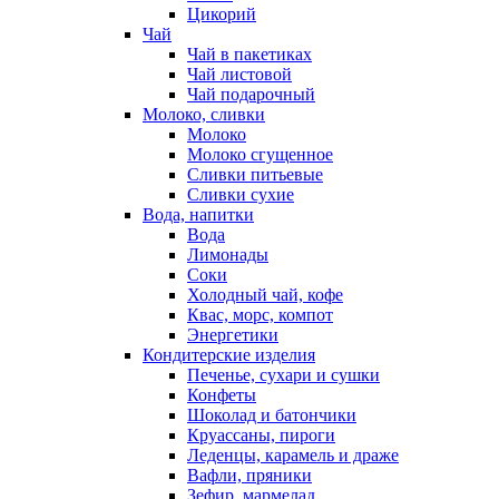
Цикорий
Чай
Чай в пакетиках
Чай листовой
Чай подарочный
Молоко, сливки
Молоко
Молоко сгущенное
Сливки питьевые
Сливки сухие
Вода, напитки
Вода
Лимонады
Соки
Холодный чай, кофе
Квас, морс, компот
Энергетики
Кондитерские изделия
Печенье, сухари и сушки
Конфеты
Шоколад и батончики
Круассаны, пироги
Леденцы, карамель и драже
Вафли, пряники
Зефир, мармелад