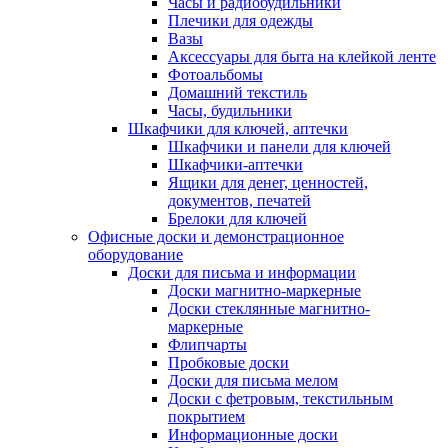
Часы и радиобудильники
Плечики для одежды
Вазы
Аксессуары для быта на клейкой ленте
Фотоальбомы
Домашний текстиль
Часы, будильники
Шкафчики для ключей, аптечки
Шкафчики и панели для ключей
Шкафчики-аптечки
Ящики для денег, ценностей,
документов, печатей
Брелоки для ключей
Офисные доски и демонстрационное
оборудование
Доски для письма и информации
Доски магнитно-маркерные
Доски стеклянные магнитно-
маркерные
Флипчарты
Пробковые доски
Доски для письма мелом
Доски с фетровым, текстильным
покрытием
Информационные доски