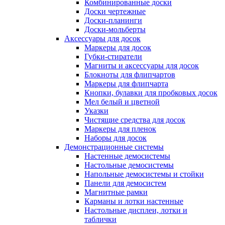
Комбинированные доски
Доски чертежные
Доски-планинги
Доски-мольберты
Аксессуары для досок
Маркеры для досок
Губки-стиратели
Магниты и аксессуары для досок
Блокноты для флипчартов
Маркеры для флипчарта
Кнопки, булавки для пробковых досок
Мел белый и цветной
Указки
Чистящие средства для досок
Маркеры для пленок
Наборы для досок
Демонстрационные системы
Настенные демосистемы
Настольные демосистемы
Напольные демосистемы и стойки
Панели для демосистем
Магнитные рамки
Карманы и лотки настенные
Настольные дисплеи, лотки и
таблички