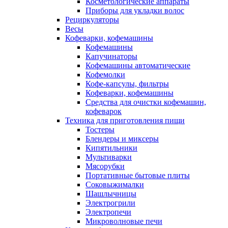
Косметологические аппараты
Приборы для укладки волос
Рециркуляторы
Весы
Кофеварки, кофемашины
Кофемашины
Капучинаторы
Кофемашины автоматические
Кофемолки
Кофе-капсулы, фильтры
Кофеварки, кофемашины
Средства для очистки кофемашин,
кофеварок
Техника для приготовления пищи
Тостеры
Блендеры и миксеры
Кипятильники
Мультиварки
Мясорубки
Портативные бытовые плиты
Соковыжималки
Шашлычницы
Электрогрили
Электропечи
Микроволновые печи