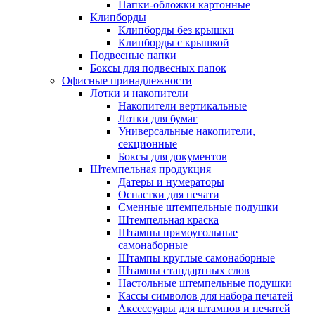
Папки-обложки картонные
Клипборды
Клипборды без крышки
Клипборды с крышкой
Подвесные папки
Боксы для подвесных папок
Офисные принадлежности
Лотки и накопители
Накопители вертикальные
Лотки для бумаг
Универсальные накопители,
секционные
Боксы для документов
Штемпельная продукция
Датеры и нумераторы
Оснастки для печати
Сменные штемпельные подушки
Штемпельная краска
Штампы прямоугольные
самонаборные
Штампы круглые самонаборные
Штампы стандартных слов
Настольные штемпельные подушки
Кассы символов для набора печатей
Аксессуары для штампов и печатей