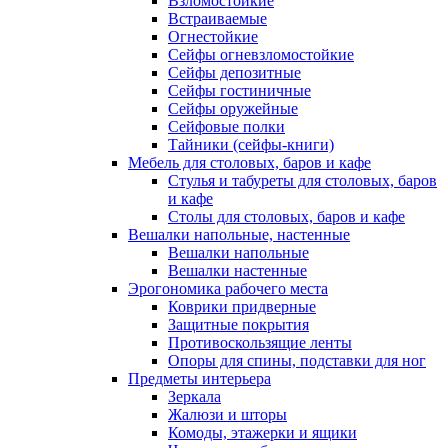
Взломостойкие
Встраиваемые
Огнестойкие
Сейфы огневзломостойкие
Сейфы депозитные
Сейфы гостиничные
Сейфы оружейные
Сейфовые полки
Тайники (сейфы-книги)
Мебель для столовых, баров и кафе
Стулья и табуреты для столовых, баров
и кафе
Столы для столовых, баров и кафе
Вешалки напольные, настенные
Вешалки напольные
Вешалки настенные
Эрогономика рабочего места
Коврики придверные
Защитные покрытия
Противоскользящие ленты
Опоры для спины, подставки для ног
Предметы интерьера
Зеркала
Жалюзи и шторы
Комоды, этажерки и ящики