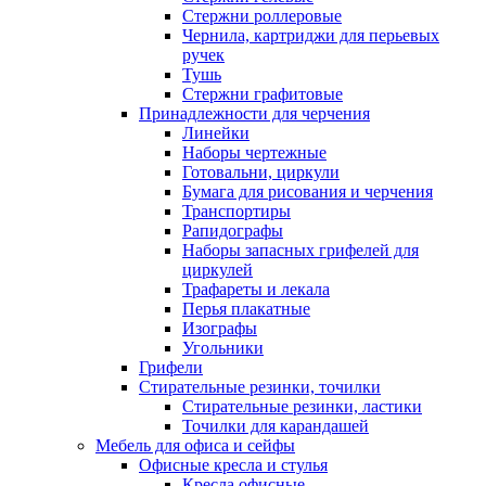
Стержни роллеровые
Чернила, картриджи для перьевых
ручек
Тушь
Стержни графитовые
Принадлежности для черчения
Линейки
Наборы чертежные
Готовальни, циркули
Бумага для рисования и черчения
Транспортиры
Рапидографы
Наборы запасных грифелей для
циркулей
Трафареты и лекала
Перья плакатные
Изографы
Угольники
Грифели
Стирательные резинки, точилки
Стирательные резинки, ластики
Точилки для карандашей
Мебель для офиса и сейфы
Офисные кресла и стулья
Кресла офисные