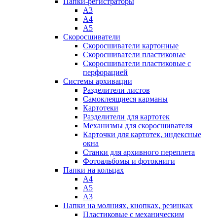
Папки-регистраторы
А3
А4
А5
Скоросшиватели
Скоросшиватели картонные
Скоросшиватели пластиковые
Скоросшиватели пластиковые с
перфорацией
Системы архивации
Разделители листов
Самоклеящиеся карманы
Картотеки
Разделители для картотек
Механизмы для скоросшивателя
Карточки для картотек, индексные
окна
Станки для архивного переплета
Фотоальбомы и фотокниги
Папки на кольцах
А4
А5
А3
Папки на молниях, кнопках, резинках
Пластиковые с механическим