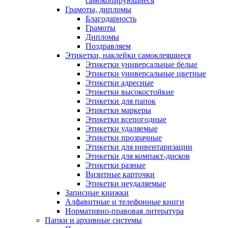
самокопирующиеся
Грамоты, дипломы
Благодарность
Грамоты
Дипломы
Поздравляем
Этикетки, наклейки самоклеящиеся
Этикетки универсальные белые
Этикетки универсальные цветные
Этикетки адресные
Этикетки высокостойкие
Этикетки для папок
Этикетки маркеры
Этикетки всепогодные
Этикетки удаляемые
Этикетки прозрачные
Этикетки для инвентаризации
Этикетки для компакт-дисков
Этикетки разные
Визитные карточки
Этикетки неудаляемые
Записные книжки
Алфавитные и телефонные книги
Нормативно-правовая литература
Папки и архивные системы