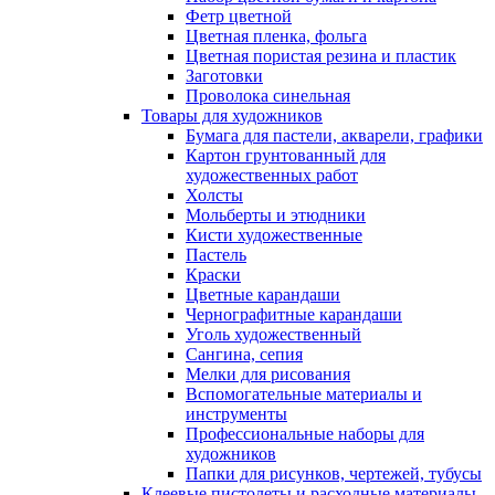
Фетр цветной
Цветная пленка, фольга
Цветная пористая резина и пластик
Заготовки
Проволока синельная
Товары для художников
Бумага для пастели, акварели, графики
Картон грунтованный для
художественных работ
Холсты
Мольберты и этюдники
Кисти художественные
Пастель
Краски
Цветные карандаши
Чернографитные карандаши
Уголь художественный
Сангина, сепия
Мелки для рисования
Вспомогательные материалы и
инструменты
Профессиональные наборы для
художников
Папки для рисунков, чертежей, тубусы
Клеевые пистолеты и расходные материалы