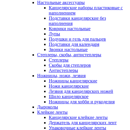
Настольные аксессуары
Канцелярские наборы пластиковые с
наполнением
Подставки канцелярские без
наполнения
Коврики настольные
Лупы
Подушки и гель для пальцев
Подставки для календаря
Звонки настольные
Степлеры, скобы, антистеплеры
Степлеры
Скобы для степлеров
Антистеплеры
Ножницы, ножи, лезвия
Ножницы канцелярские
Ножи канцелярские
Лезвия для канцелярских ножей
Шило канцелярское
Ножницы для хобби и рукоделия
Дыроколы
Клейкие ленты
Канцелярские клейкие ленты
Держатель для канцелярских лент
Упаковочные клейкие ленты