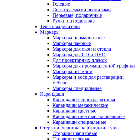
Гелевые
Со стираемыми чернилами
Перьевые, подарочные
Ручки на подставке
Текстовыделители
Маркеры
Маркеры перманентные
Маркеры лаковые
Маркеры для окон и стекла
Маркеры для CD и DVD
Для проекторных пленок
Маркеры для промышленной графики
Маркеры по ткани
Маркеры и воск для реставрации
мебели
Маркеры специальные
Карандаши
Карандаши чернографитовые
Карандаши механические
Карандаши цветные
Карандаши цветные акварельные
Карандаши специальные
Стержни, чернила, картриджи, тушь
Стержни шариковые
Стержни гелевые