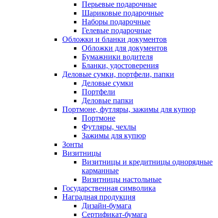
Перьевые подарочные
Шариковые подарочные
Наборы подарочные
Гелевые подарочные
Обложки и бланки документов
Обложки для документов
Бумажники водителя
Бланки, удостоверения
Деловые сумки, портфели, папки
Деловые сумки
Портфели
Деловые папки
Портмоне, футляры, зажимы для купюр
Портмоне
Футляры, чехлы
Зажимы для купюр
Зонты
Визитницы
Визитницы и кредитницы однорядные
карманные
Визитницы настольные
Государственная символика
Наградная продукция
Дизайн-бумага
Сертификат-бумага