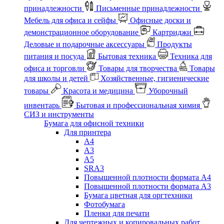
принадлежности
Письменные принадлежности
Мебель для офиса и сейфы
Офисные доски и
демонстрационное оборудование
Картриджи
Деловые и подарочные аксессуары
Продукты
питания и посуда
Бытовая техника
Техника для
офиса и торговли
Товары для творчества
Товары
для школы и детей
Хозяйственные, гигиенические
товары
Красота и медицина
Уборочный
инвентарь
Бытовая и профессиональная химия
СИЗ и инструменты
Бумага для офисной техники
Для принтера
А4
А3
А5
SRA3
Повышенной плотности формата А4
Повышенной плотности формата А3
Бумага цветная для оргтехники
Фотобумага
Пленки для печати
Для чертежных и копировальных работ