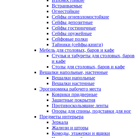
Взломостойкие
Встраиваемые
Огнестойкие
Сейфы огневзломостойкие
Сейфы депозитные
Сейфы гостиничные
Сейфы оружейные
Сейфовые полки
Тайники (сейфы-книги)
Мебель для столовых, баров и кафе
Стулья и табуреты для столовых, баров
и кафе
Столы для столовых, баров и кафе
Вешалки напольные, настенные
Вешалки напольные
Вешалки настенные
Эрогономика рабочего места
Коврики придверные
Защитные покрытия
Противоскользящие ленты
Опоры для спины, подставки для ног
Предметы интерьера
Зеркала
Жалюзи и шторы
Комоды, этажерки и ящики