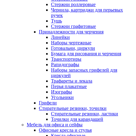
Стержни роллеровые
Чернила, картриджи для перьевых
ручек
Тушь
Стержни графитовые
Принадлежности для черчения
Линейки
Наборы чертежные
Готовальни, циркули
Бумага для рисования и черчения
Транспортиры
Рапидографы
Наборы запасных грифелей для
циркулей
Трафареты и лекала
Перья плакатные
Изографы
Угольники
Грифели
Стирательные резинки, точилки
Стирательные резинки, ластики
Точилки для карандашей
Мебель для офиса и сейфы
Офисные кресла и стулья
Кресла офисные