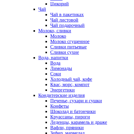
Цикорий
Чай
Чай в пакетиках
Чай листовой
Чай подарочный
Молоко, сливки
Молоко
Молоко сгущенное
Сливки питьевые
Сливки сухие
Вода, напитки
Вода
Лимонады
Соки
Холодный чай, кофе
Квас, морс, компот
Энергетики
Кондитерские изделия
Печенье, сухари и сушки
Конфеты
Шоколад и батончики
Круассаны, пироги
Леденцы, карамель и драже
Вафли, пряники
Зефир, мармелад