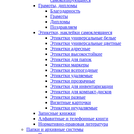
самокопирующиеся
Грамоты, дипломы
Благодарность
Грамоты
Дипломы
Поздравляем
Этикетки, наклейки самоклеящиеся
Этикетки универсальные белые
Этикетки универсальные цветные
Этикетки адресные
Этикетки высокостойкие
Этикетки для папок
Этикетки маркеры
Этикетки всепогодные
Этикетки удаляемые
Этикетки прозрачные
Этикетки для инвентаризации
Этикетки для компакт-дисков
Этикетки разные
Визитные карточки
Этикетки неудаляемые
Записные книжки
Алфавитные и телефонные книги
Нормативно-правовая литература
Папки и архивные системы