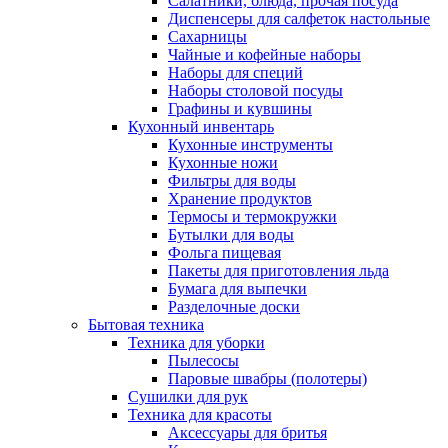
Салатники, блюда, прочая посуда
Диспенсеры для салфеток настольные
Сахарницы
Чайные и кофейные наборы
Наборы для специй
Наборы столовой посуды
Графины и кувшины
Кухонный инвентарь
Кухонные инструменты
Кухонные ножи
Фильтры для воды
Хранение продуктов
Термосы и термокружки
Бутылки для воды
Фольга пищевая
Пакеты для приготовления льда
Бумага для выпечки
Разделочные доски
Бытовая техника
Техника для уборки
Пылесосы
Паровые швабры (полотеры)
Сушилки для рук
Техника для красоты
Аксессуары для бритья