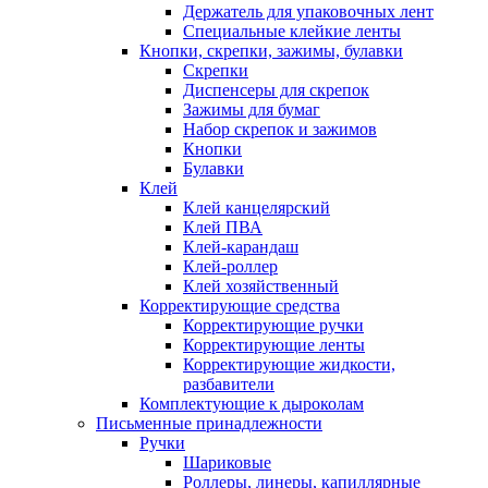
Держатель для упаковочных лент
Специальные клейкие ленты
Кнопки, скрепки, зажимы, булавки
Скрепки
Диспенсеры для скрепок
Зажимы для бумаг
Набор скрепок и зажимов
Кнопки
Булавки
Клей
Клей канцелярский
Клей ПВА
Клей-карандаш
Клей-роллер
Клей хозяйственный
Корректирующие средства
Корректирующие ручки
Корректирующие ленты
Корректирующие жидкости,
разбавители
Комплектующие к дыроколам
Письменные принадлежности
Ручки
Шариковые
Роллеры, линеры, капиллярные