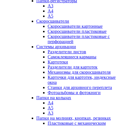
Папки-регистраторы
А3
А4
А5
Скоросшиватели
Скоросшиватели картонные
Скоросшиватели пластиковые
Скоросшиватели пластиковые с
перфорацией
Системы архивации
Разделители листов
Самоклеящиеся карманы
Картотеки
Разделители для картотек
Механизмы для скоросшивателя
Карточки для картотек, индексные
окна
Станки для архивного переплета
Фотоальбомы и фотокниги
Папки на кольцах
А4
А5
А3
Папки на молниях, кнопках, резинках
Пластиковые с механическим