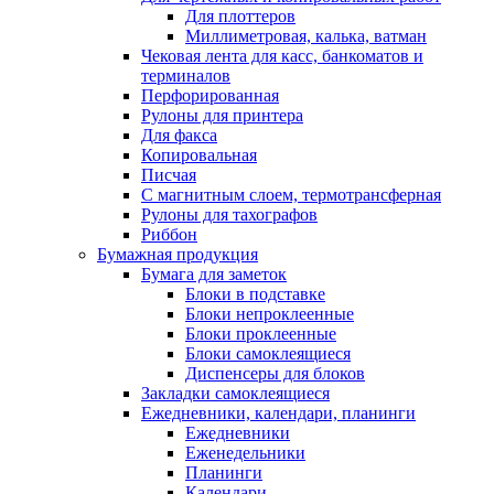
Для плоттеров
Миллиметровая, калька, ватман
Чековая лента для касс, банкоматов и
терминалов
Перфорированная
Рулоны для принтера
Для факса
Копировальная
Писчая
С магнитным слоем, термотрансферная
Рулоны для тахографов
Риббон
Бумажная продукция
Бумага для заметок
Блоки в подставке
Блоки непроклеенные
Блоки проклеенные
Блоки самоклеящиеся
Диспенсеры для блоков
Закладки самоклеящиеся
Ежедневники, календари, планинги
Ежедневники
Еженедельники
Планинги
Календари