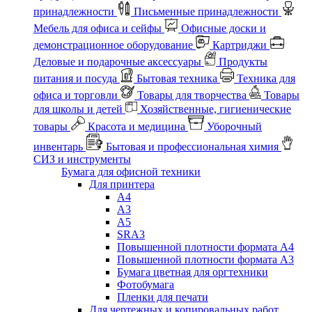
принадлежности
Письменные принадлежности
Мебель для офиса и сейфы
Офисные доски и
демонстрационное оборудование
Картриджи
Деловые и подарочные аксессуары
Продукты
питания и посуда
Бытовая техника
Техника для
офиса и торговли
Товары для творчества
Товары
для школы и детей
Хозяйственные, гигиенические
товары
Красота и медицина
Уборочный
инвентарь
Бытовая и профессиональная химия
СИЗ и инструменты
Бумага для офисной техники
Для принтера
А4
А3
А5
SRA3
Повышенной плотности формата А4
Повышенной плотности формата А3
Бумага цветная для оргтехники
Фотобумага
Пленки для печати
Для чертежных и копировальных работ