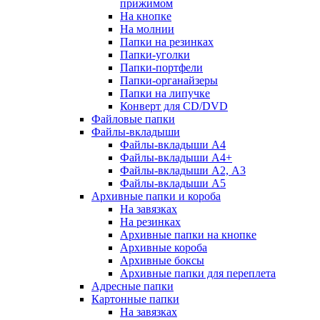
прижимом
На кнопке
На молнии
Папки на резинках
Папки-уголки
Папки-портфели
Папки-органайзеры
Папки на липучке
Конверт для CD/DVD
Файловые папки
Файлы-вкладыши
Файлы-вкладыши А4
Файлы-вкладыши А4+
Файлы-вкладыши А2, А3
Файлы-вкладыши А5
Архивные папки и короба
На завязках
На резинках
Архивные папки на кнопке
Архивные короба
Архивные боксы
Архивные папки для переплета
Адресные папки
Картонные папки
На завязках