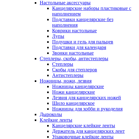
Настольные аксессуары
Канцелярские наборы пластиковые с
наполнением
Подставки канцелярские без
наполнения
Коврики настольные
Лупы
Подушки и гель для пальцев
Подставки для календаря
Звонки настольные
Степлеры, скобы, антистеплеры
Степлеры
Скобы для степлеров
Антистеплеры
Ножницы, ножи, лезвия
Ножницы канцелярские
Ножи канцелярские
Лезвия для канцелярских ножей
Шило канцелярское
Ножницы для хобби и рукоделия
Дыроколы
Клейкие ленты
Канцелярские клейкие ленты
Держатель для канцелярских лент
Упаковочные клейкие ленты