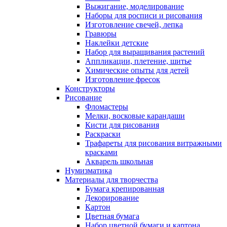
Выжигание, моделирование
Наборы для росписи и рисования
Изготовление свечей, лепка
Гравюры
Наклейки детские
Набор для выращивания растений
Аппликации, плетение, шитье
Химические опыты для детей
Изготовление фресок
Конструкторы
Рисование
Фломастеры
Мелки, восковые карандаши
Кисти для рисования
Раскраски
Трафареты для рисования витражными
красками
Акварель школьная
Нумизматика
Материалы для творчества
Бумага крепированная
Декорирование
Картон
Цветная бумага
Набор цветной бумаги и картона