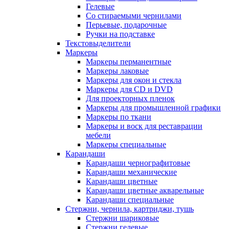
Гелевые
Со стираемыми чернилами
Перьевые, подарочные
Ручки на подставке
Текстовыделители
Маркеры
Маркеры перманентные
Маркеры лаковые
Маркеры для окон и стекла
Маркеры для CD и DVD
Для проекторных пленок
Маркеры для промышленной графики
Маркеры по ткани
Маркеры и воск для реставрации
мебели
Маркеры специальные
Карандаши
Карандаши чернографитовые
Карандаши механические
Карандаши цветные
Карандаши цветные акварельные
Карандаши специальные
Стержни, чернила, картриджи, тушь
Стержни шариковые
Стержни гелевые