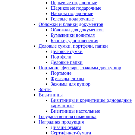
Перьевые подарочные
Шариковые подарочные
Наборы подарочные
Гелевые подарочные
Обложки и бланки документов
Обложки для документов
Бумажники водителя
Бланки, удостоверения
Деловые сумки, портфели, папки
Деловые сумки
Портфели
Деловые папки
Портмоне, футляры, зажимы для купюр
Портмоне
Футляры, чехлы
Зажимы для купюр
Зонты
Визитницы
Визитницы и кредитницы однорядные
карманные
Визитницы настольные
Государственная символика
Наградная продукция
Дизайн-бумага
Сертификат-бумага