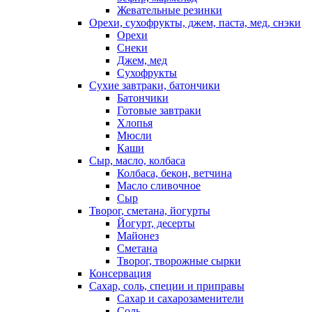
Жевательные резинки
Орехи, сухофрукты, джем, паста, мед, снэки
Орехи
Снеки
Джем, мед
Сухофрукты
Сухие завтраки, батончики
Батончики
Готовые завтраки
Хлопья
Мюсли
Каши
Сыр, масло, колбаса
Колбаса, бекон, ветчина
Масло сливочное
Сыр
Творог, сметана, йогурты
Йогурт, десерты
Майонез
Сметана
Творог, творожные сырки
Консервация
Сахар, соль, специи и приправы
Сахар и сахарозаменители
Соль