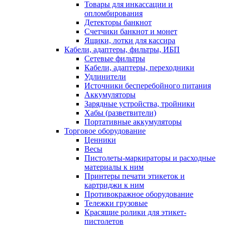
Товары для инкассации и
опломбирования
Детекторы банкнот
Счетчики банкнот и монет
Ящики, лотки для кассира
Кабели, адаптеры, фильтры, ИБП
Сетевые фильтры
Кабели, адаптеры, переходники
Удлинители
Источники бесперебойного питания
Аккумуляторы
Зарядные устройства, тройники
Хабы (разветвители)
Портативные аккумуляторы
Торговое оборудование
Ценники
Весы
Пистолеты-маркираторы и расходные
материалы к ним
Принтеры печати этикеток и
картриджи к ним
Противокражное оборудование
Тележки грузовые
Красящие ролики для этикет-
пистолетов