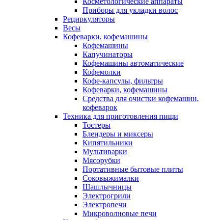
Косметологические аппараты
Приборы для укладки волос
Рециркуляторы
Весы
Кофеварки, кофемашины
Кофемашины
Капучинаторы
Кофемашины автоматические
Кофемолки
Кофе-капсулы, фильтры
Кофеварки, кофемашины
Средства для очистки кофемашин,
кофеварок
Техника для приготовления пищи
Тостеры
Блендеры и миксеры
Кипятильники
Мультиварки
Мясорубки
Портативные бытовые плиты
Соковыжималки
Шашлычницы
Электрогрили
Электропечи
Микроволновые печи