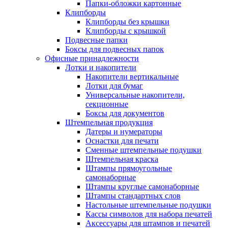
Папки-обложки картонные
Клипборды
Клипборды без крышки
Клипборды с крышкой
Подвесные папки
Боксы для подвесных папок
Офисные принадлежности
Лотки и накопители
Накопители вертикальные
Лотки для бумаг
Универсальные накопители,
секционные
Боксы для документов
Штемпельная продукция
Датеры и нумераторы
Оснастки для печати
Сменные штемпельные подушки
Штемпельная краска
Штампы прямоугольные
самонаборные
Штампы круглые самонаборные
Штампы стандартных слов
Настольные штемпельные подушки
Кассы символов для набора печатей
Аксессуары для штампов и печатей