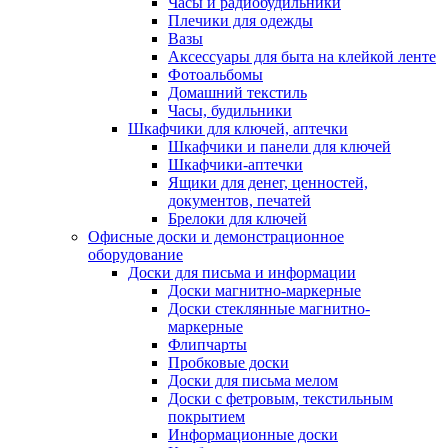
Часы и радиобудильники
Плечики для одежды
Вазы
Аксессуары для быта на клейкой ленте
Фотоальбомы
Домашний текстиль
Часы, будильники
Шкафчики для ключей, аптечки
Шкафчики и панели для ключей
Шкафчики-аптечки
Ящики для денег, ценностей,
документов, печатей
Брелоки для ключей
Офисные доски и демонстрационное
оборудование
Доски для письма и информации
Доски магнитно-маркерные
Доски стеклянные магнитно-
маркерные
Флипчарты
Пробковые доски
Доски для письма мелом
Доски с фетровым, текстильным
покрытием
Информационные доски