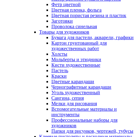
Фетр цветной
Цветная пленка, фольга
Цветная пористая резина и пластик
Заготовки
Проволока синельная
Товары для художников
Бумага для пастели, акварели, графики
Картон грунтованный для
художественных работ
Холсты
Мольберты и этюдники
Кисти художественные
Пастель
Краски
Цветные карандаши
Чернографитные карандаши
Уголь художественный
Сангина, сепия
Мелки для рисования
Вспомогательные материалы и
инструменты
Профессиональные наборы для
художников
Папки для рисунков, чертежей, тубусы
Клеевые пистолеты и расходные материалы