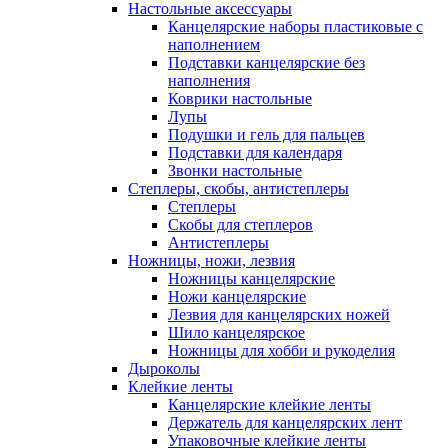
Настольные аксессуары
Канцелярские наборы пластиковые с
наполнением
Подставки канцелярские без
наполнения
Коврики настольные
Лупы
Подушки и гель для пальцев
Подставки для календаря
Звонки настольные
Степлеры, скобы, антистеплеры
Степлеры
Скобы для степлеров
Антистеплеры
Ножницы, ножи, лезвия
Ножницы канцелярские
Ножи канцелярские
Лезвия для канцелярских ножей
Шило канцелярское
Ножницы для хобби и рукоделия
Дыроколы
Клейкие ленты
Канцелярские клейкие ленты
Держатель для канцелярских лент
Упаковочные клейкие ленты