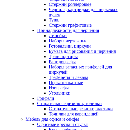
Стержни роллеровые
Чернила, картриджи для перьевых
ручек
Тушь
Стержни графитовые
Принадлежности для черчения
Линейки
Наборы чертежные
Готовальни, циркули
Бумага для рисования и черчения
Транспортиры
Рапидографы
Наборы запасных грифелей для
циркулей
Трафареты и лекала
Перья плакатные
Изографы
Угольники
Грифели
Стирательные резинки, точилки
Стирательные резинки, ластики
Точилки для карандашей
Мебель для офиса и сейфы
Офисные кресла и стулья
Кресла офисные