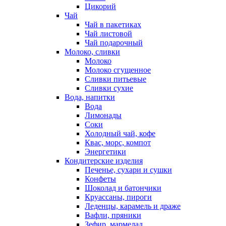
Цикорий
Чай
Чай в пакетиках
Чай листовой
Чай подарочный
Молоко, сливки
Молоко
Молоко сгущенное
Сливки питьевые
Сливки сухие
Вода, напитки
Вода
Лимонады
Соки
Холодный чай, кофе
Квас, морс, компот
Энергетики
Кондитерские изделия
Печенье, сухари и сушки
Конфеты
Шоколад и батончики
Круассаны, пироги
Леденцы, карамель и драже
Вафли, пряники
Зефир, мармелад