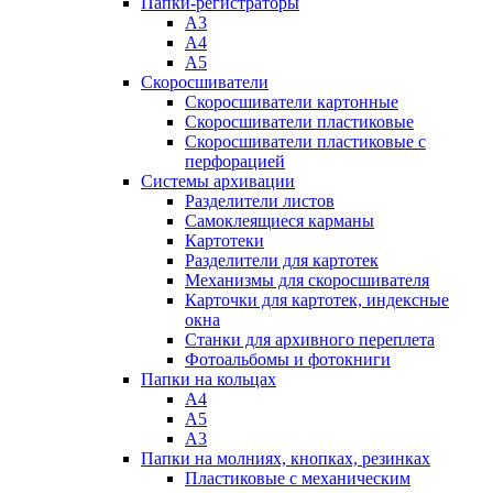
Папки-регистраторы
А3
А4
А5
Скоросшиватели
Скоросшиватели картонные
Скоросшиватели пластиковые
Скоросшиватели пластиковые с
перфорацией
Системы архивации
Разделители листов
Самоклеящиеся карманы
Картотеки
Разделители для картотек
Механизмы для скоросшивателя
Карточки для картотек, индексные
окна
Станки для архивного переплета
Фотоальбомы и фотокниги
Папки на кольцах
А4
А5
А3
Папки на молниях, кнопках, резинках
Пластиковые с механическим