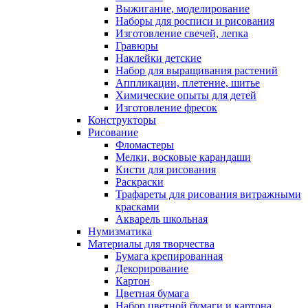
Выжигание, моделирование
Наборы для росписи и рисования
Изготовление свечей, лепка
Гравюры
Наклейки детские
Набор для выращивания растений
Аппликации, плетение, шитье
Химические опыты для детей
Изготовление фресок
Конструкторы
Рисование
Фломастеры
Мелки, восковые карандаши
Кисти для рисования
Раскраски
Трафареты для рисования витражными
красками
Акварель школьная
Нумизматика
Материалы для творчества
Бумага крепированная
Декорирование
Картон
Цветная бумага
Набор цветной бумаги и картона