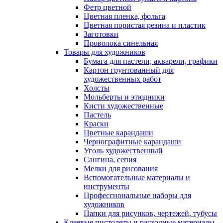
Фетр цветной
Цветная пленка, фольга
Цветная пористая резина и пластик
Заготовки
Проволока синельная
Товары для художников
Бумага для пастели, акварели, графики
Картон грунтованный для
художественных работ
Холсты
Мольберты и этюдники
Кисти художественные
Пастель
Краски
Цветные карандаши
Чернографитные карандаши
Уголь художественный
Сангина, сепия
Мелки для рисования
Вспомогательные материалы и
инструменты
Профессиональные наборы для
художников
Папки для рисунков, чертежей, тубусы
Клеевые пистолеты и расходные материалы