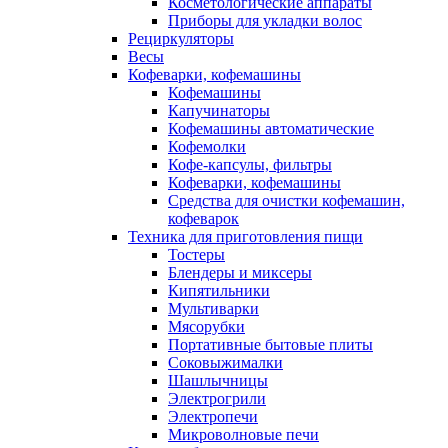
Косметологические аппараты
Приборы для укладки волос
Рециркуляторы
Весы
Кофеварки, кофемашины
Кофемашины
Капучинаторы
Кофемашины автоматические
Кофемолки
Кофе-капсулы, фильтры
Кофеварки, кофемашины
Средства для очистки кофемашин,
кофеварок
Техника для приготовления пищи
Тостеры
Блендеры и миксеры
Кипятильники
Мультиварки
Мясорубки
Портативные бытовые плиты
Соковыжималки
Шашлычницы
Электрогрили
Электропечи
Микроволновые печи