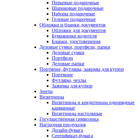
Перьевые подарочные
Шариковые подарочные
Наборы подарочные
Гелевые подарочные
Обложки и бланки документов
Обложки для документов
Бумажники водителя
Бланки, удостоверения
Деловые сумки, портфели, папки
Деловые сумки
Портфели
Деловые папки
Портмоне, футляры, зажимы для купюр
Портмоне
Футляры, чехлы
Зажимы для купюр
Зонты
Визитницы
Визитницы и кредитницы однорядные
карманные
Визитницы настольные
Государственная символика
Наградная продукция
Дизайн-бумага
Сертификат-бумага