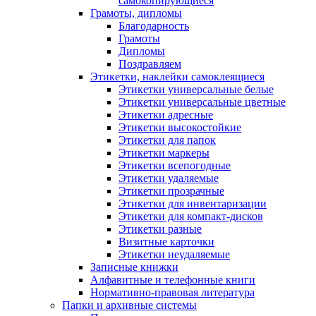
самокопирующиеся
Грамоты, дипломы
Благодарность
Грамоты
Дипломы
Поздравляем
Этикетки, наклейки самоклеящиеся
Этикетки универсальные белые
Этикетки универсальные цветные
Этикетки адресные
Этикетки высокостойкие
Этикетки для папок
Этикетки маркеры
Этикетки всепогодные
Этикетки удаляемые
Этикетки прозрачные
Этикетки для инвентаризации
Этикетки для компакт-дисков
Этикетки разные
Визитные карточки
Этикетки неудаляемые
Записные книжки
Алфавитные и телефонные книги
Нормативно-правовая литература
Папки и архивные системы