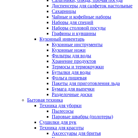
Салатники, блюда, прочая посуда
Диспенсеры для салфеток настольные
Сахарницы
Чайные и кофейные наборы
Наборы для специй
Наборы столовой посуды
Графины и кувшины
Кухонный инвентарь
Кухонные инструменты
Кухонные ножи
Фильтры для воды
Хранение продуктов
Термосы и термокружки
Бутылки для воды
Фольга пищевая
Пакеты для приготовления льда
Бумага для выпечки
Разделочные доски
Бытовая техника
Техника для уборки
Пылесосы
Паровые швабры (полотеры)
Сушилки для рук
Техника для красоты
Аксессуары для бритья