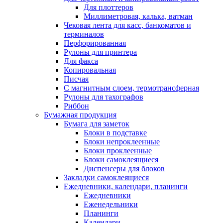
Для плоттеров
Миллиметровая, калька, ватман
Чековая лента для касс, банкоматов и
терминалов
Перфорированная
Рулоны для принтера
Для факса
Копировальная
Писчая
С магнитным слоем, термотрансферная
Рулоны для тахографов
Риббон
Бумажная продукция
Бумага для заметок
Блоки в подставке
Блоки непроклеенные
Блоки проклеенные
Блоки самоклеящиеся
Диспенсеры для блоков
Закладки самоклеящиеся
Ежедневники, календари, планинги
Ежедневники
Еженедельники
Планинги
Календари