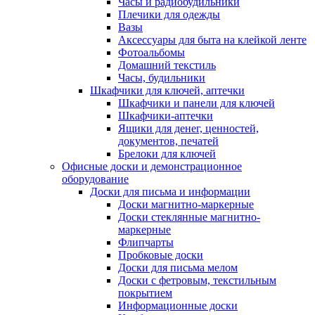
Часы и радиобудильники
Плечики для одежды
Вазы
Аксессуары для быта на клейкой ленте
Фотоальбомы
Домашний текстиль
Часы, будильники
Шкафчики для ключей, аптечки
Шкафчики и панели для ключей
Шкафчики-аптечки
Ящики для денег, ценностей,
документов, печатей
Брелоки для ключей
Офисные доски и демонстрационное
оборудование
Доски для письма и информации
Доски магнитно-маркерные
Доски стеклянные магнитно-
маркерные
Флипчарты
Пробковые доски
Доски для письма мелом
Доски с фетровым, текстильным
покрытием
Информационные доски