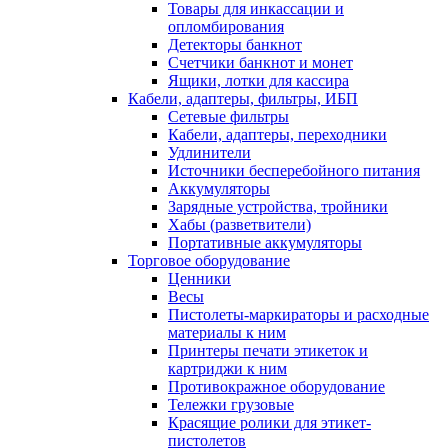
Товары для инкассации и
опломбирования
Детекторы банкнот
Счетчики банкнот и монет
Ящики, лотки для кассира
Кабели, адаптеры, фильтры, ИБП
Сетевые фильтры
Кабели, адаптеры, переходники
Удлинители
Источники бесперебойного питания
Аккумуляторы
Зарядные устройства, тройники
Хабы (разветвители)
Портативные аккумуляторы
Торговое оборудование
Ценники
Весы
Пистолеты-маркираторы и расходные
материалы к ним
Принтеры печати этикеток и
картриджи к ним
Противокражное оборудование
Тележки грузовые
Красящие ролики для этикет-
пистолетов