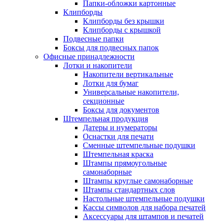
Папки-обложки картонные
Клипборды
Клипборды без крышки
Клипборды с крышкой
Подвесные папки
Боксы для подвесных папок
Офисные принадлежности
Лотки и накопители
Накопители вертикальные
Лотки для бумаг
Универсальные накопители,
секционные
Боксы для документов
Штемпельная продукция
Датеры и нумераторы
Оснастки для печати
Сменные штемпельные подушки
Штемпельная краска
Штампы прямоугольные
самонаборные
Штампы круглые самонаборные
Штампы стандартных слов
Настольные штемпельные подушки
Кассы символов для набора печатей
Аксессуары для штампов и печатей