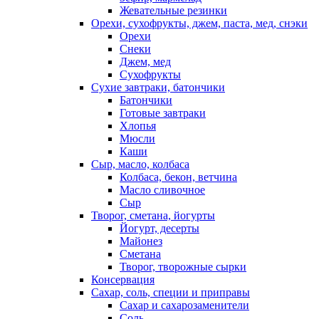
Жевательные резинки
Орехи, сухофрукты, джем, паста, мед, снэки
Орехи
Снеки
Джем, мед
Сухофрукты
Сухие завтраки, батончики
Батончики
Готовые завтраки
Хлопья
Мюсли
Каши
Сыр, масло, колбаса
Колбаса, бекон, ветчина
Масло сливочное
Сыр
Творог, сметана, йогурты
Йогурт, десерты
Майонез
Сметана
Творог, творожные сырки
Консервация
Сахар, соль, специи и приправы
Сахар и сахарозаменители
Соль