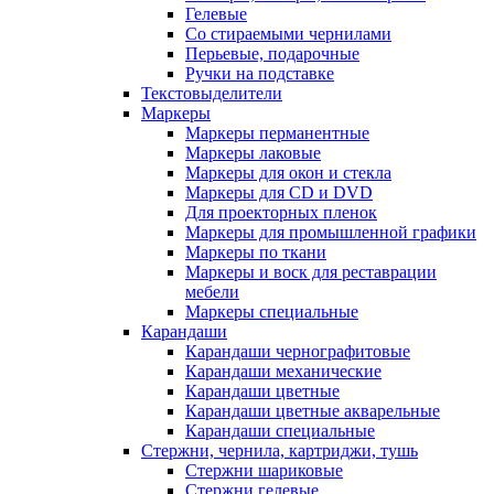
Гелевые
Со стираемыми чернилами
Перьевые, подарочные
Ручки на подставке
Текстовыделители
Маркеры
Маркеры перманентные
Маркеры лаковые
Маркеры для окон и стекла
Маркеры для CD и DVD
Для проекторных пленок
Маркеры для промышленной графики
Маркеры по ткани
Маркеры и воск для реставрации
мебели
Маркеры специальные
Карандаши
Карандаши чернографитовые
Карандаши механические
Карандаши цветные
Карандаши цветные акварельные
Карандаши специальные
Стержни, чернила, картриджи, тушь
Стержни шариковые
Стержни гелевые