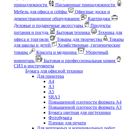
принадлежности
Письменные принадлежности
Мебель для офиса и сейфы
Офисные доски и
демонстрационное оборудование
Картриджи
Деловые и подарочные аксессуары
Продукты
питания и посуда
Бытовая техника
Техника для
офиса и торговли
Товары для творчества
Товары
для школы и детей
Хозяйственные, гигиенические
товары
Красота и медицина
Уборочный
инвентарь
Бытовая и профессиональная химия
СИЗ и инструменты
Бумага для офисной техники
Для принтера
А4
А3
А5
SRA3
Повышенной плотности формата А4
Повышенной плотности формата А3
Бумага цветная для оргтехники
Фотобумага
Пленки для печати
Для чертежных и копировальных работ