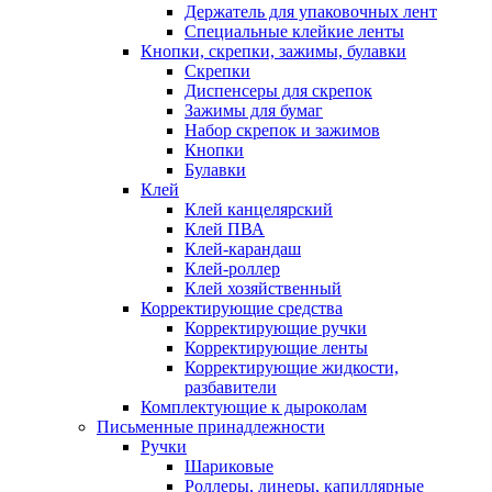
Держатель для упаковочных лент
Специальные клейкие ленты
Кнопки, скрепки, зажимы, булавки
Скрепки
Диспенсеры для скрепок
Зажимы для бумаг
Набор скрепок и зажимов
Кнопки
Булавки
Клей
Клей канцелярский
Клей ПВА
Клей-карандаш
Клей-роллер
Клей хозяйственный
Корректирующие средства
Корректирующие ручки
Корректирующие ленты
Корректирующие жидкости,
разбавители
Комплектующие к дыроколам
Письменные принадлежности
Ручки
Шариковые
Роллеры, линеры, капиллярные