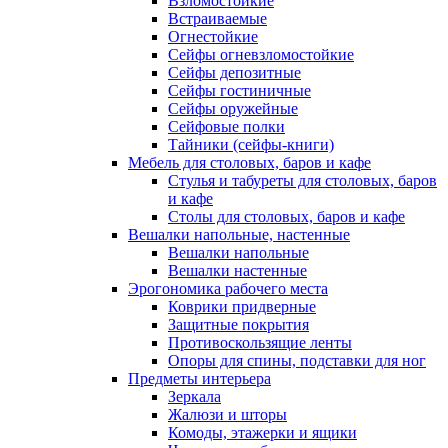
Взломостойкие
Встраиваемые
Огнестойкие
Сейфы огневзломостойкие
Сейфы депозитные
Сейфы гостиничные
Сейфы оружейные
Сейфовые полки
Тайники (сейфы-книги)
Мебель для столовых, баров и кафе
Стулья и табуреты для столовых, баров
и кафе
Столы для столовых, баров и кафе
Вешалки напольные, настенные
Вешалки напольные
Вешалки настенные
Эрогономика рабочего места
Коврики придверные
Защитные покрытия
Противоскользящие ленты
Опоры для спины, подставки для ног
Предметы интерьера
Зеркала
Жалюзи и шторы
Комоды, этажерки и ящики