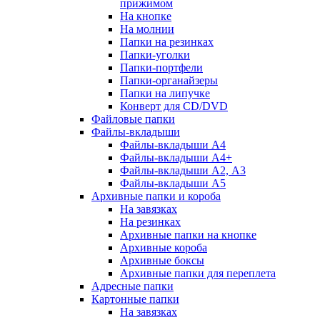
прижимом
На кнопке
На молнии
Папки на резинках
Папки-уголки
Папки-портфели
Папки-органайзеры
Папки на липучке
Конверт для CD/DVD
Файловые папки
Файлы-вкладыши
Файлы-вкладыши А4
Файлы-вкладыши А4+
Файлы-вкладыши А2, А3
Файлы-вкладыши А5
Архивные папки и короба
На завязках
На резинках
Архивные папки на кнопке
Архивные короба
Архивные боксы
Архивные папки для переплета
Адресные папки
Картонные папки
На завязках