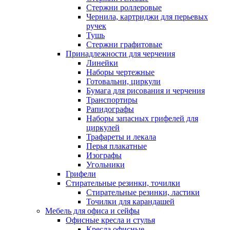
Стержни роллеровые
Чернила, картриджи для перьевых
ручек
Тушь
Стержни графитовые
Принадлежности для черчения
Линейки
Наборы чертежные
Готовальни, циркули
Бумага для рисования и черчения
Транспортиры
Рапидографы
Наборы запасных грифелей для
циркулей
Трафареты и лекала
Перья плакатные
Изографы
Угольники
Грифели
Стирательные резинки, точилки
Стирательные резинки, ластики
Точилки для карандашей
Мебель для офиса и сейфы
Офисные кресла и стулья
Кресла офисные