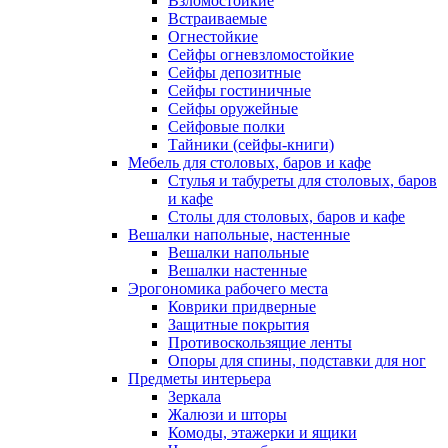
Взломостойкие
Встраиваемые
Огнестойкие
Сейфы огневзломостойкие
Сейфы депозитные
Сейфы гостиничные
Сейфы оружейные
Сейфовые полки
Тайники (сейфы-книги)
Мебель для столовых, баров и кафе
Стулья и табуреты для столовых, баров
и кафе
Столы для столовых, баров и кафе
Вешалки напольные, настенные
Вешалки напольные
Вешалки настенные
Эрогономика рабочего места
Коврики придверные
Защитные покрытия
Противоскользящие ленты
Опоры для спины, подставки для ног
Предметы интерьера
Зеркала
Жалюзи и шторы
Комоды, этажерки и ящики