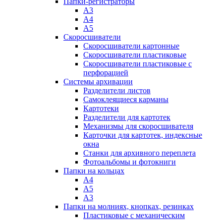
Папки-регистраторы
А3
А4
А5
Скоросшиватели
Скоросшиватели картонные
Скоросшиватели пластиковые
Скоросшиватели пластиковые с
перфорацией
Системы архивации
Разделители листов
Самоклеящиеся карманы
Картотеки
Разделители для картотек
Механизмы для скоросшивателя
Карточки для картотек, индексные
окна
Станки для архивного переплета
Фотоальбомы и фотокниги
Папки на кольцах
А4
А5
А3
Папки на молниях, кнопках, резинках
Пластиковые с механическим