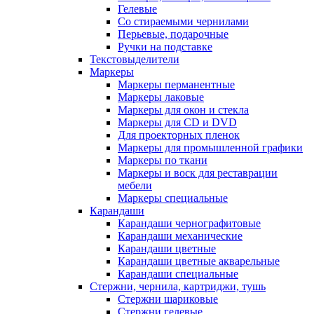
Гелевые
Со стираемыми чернилами
Перьевые, подарочные
Ручки на подставке
Текстовыделители
Маркеры
Маркеры перманентные
Маркеры лаковые
Маркеры для окон и стекла
Маркеры для CD и DVD
Для проекторных пленок
Маркеры для промышленной графики
Маркеры по ткани
Маркеры и воск для реставрации
мебели
Маркеры специальные
Карандаши
Карандаши чернографитовые
Карандаши механические
Карандаши цветные
Карандаши цветные акварельные
Карандаши специальные
Стержни, чернила, картриджи, тушь
Стержни шариковые
Стержни гелевые