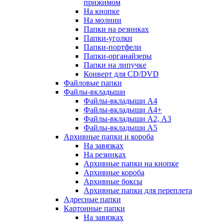
прижимом
На кнопке
На молнии
Папки на резинках
Папки-уголки
Папки-портфели
Папки-органайзеры
Папки на липучке
Конверт для CD/DVD
Файловые папки
Файлы-вкладыши
Файлы-вкладыши А4
Файлы-вкладыши А4+
Файлы-вкладыши А2, А3
Файлы-вкладыши А5
Архивные папки и короба
На завязках
На резинках
Архивные папки на кнопке
Архивные короба
Архивные боксы
Архивные папки для переплета
Адресные папки
Картонные папки
На завязках