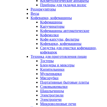
Косметологические аппараты
Приборы для укладки волос
Рециркуляторы
Весы
Кофеварки, кофемашины
Кофемашины
Капучинаторы
Кофемашины автоматические
Кофемолки
Кофе-капсулы, фильтры
Кофеварки, кофемашины
Средства для очистки кофемашин,
кофеварок
Техника для приготовления пищи
Тостеры
Блендеры и миксеры
Кипятильники
Мультиварки
Мясорубки
Портативные бытовые плиты
Соковыжималки
Шашлычницы
Электрогрили
Электропечи
Микроволновые печи