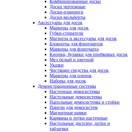
Комбинированные доски
Доски чертежные
Доски-планинги
Доски-мольберты
Аксессуары для досок
Маркеры для досок
Губки-стиратели
Магниты и аксессуары для досок
Блокноты для флипчартов
Маркеры для флипчарта
Кнопки, булавки для пробковых досок
Мел белый и цветной
Указки
Чистящие средства для досок
Маркеры для пленок
Наборы для досок
Демонстрационные системы
Настенные демосистемы
Настольные демосистемы
Напольные демосистемы и стойки
Панели для демосистем
Магнитные рамки
Карманы и лотки настенные
Настольные дисплеи, лотки и
таблички