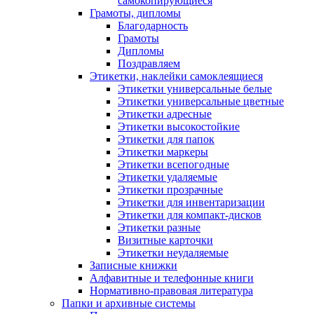
самокопирующиеся
Грамоты, дипломы
Благодарность
Грамоты
Дипломы
Поздравляем
Этикетки, наклейки самоклеящиеся
Этикетки универсальные белые
Этикетки универсальные цветные
Этикетки адресные
Этикетки высокостойкие
Этикетки для папок
Этикетки маркеры
Этикетки всепогодные
Этикетки удаляемые
Этикетки прозрачные
Этикетки для инвентаризации
Этикетки для компакт-дисков
Этикетки разные
Визитные карточки
Этикетки неудаляемые
Записные книжки
Алфавитные и телефонные книги
Нормативно-правовая литература
Папки и архивные системы