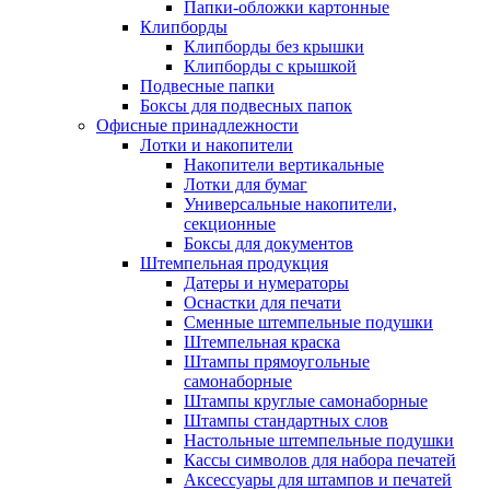
Папки-обложки картонные
Клипборды
Клипборды без крышки
Клипборды с крышкой
Подвесные папки
Боксы для подвесных папок
Офисные принадлежности
Лотки и накопители
Накопители вертикальные
Лотки для бумаг
Универсальные накопители,
секционные
Боксы для документов
Штемпельная продукция
Датеры и нумераторы
Оснастки для печати
Сменные штемпельные подушки
Штемпельная краска
Штампы прямоугольные
самонаборные
Штампы круглые самонаборные
Штампы стандартных слов
Настольные штемпельные подушки
Кассы символов для набора печатей
Аксессуары для штампов и печатей