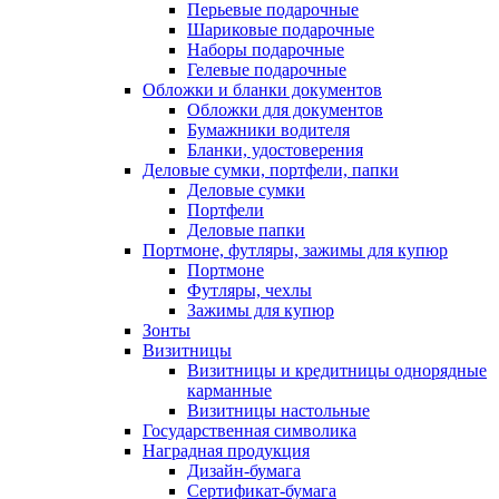
Перьевые подарочные
Шариковые подарочные
Наборы подарочные
Гелевые подарочные
Обложки и бланки документов
Обложки для документов
Бумажники водителя
Бланки, удостоверения
Деловые сумки, портфели, папки
Деловые сумки
Портфели
Деловые папки
Портмоне, футляры, зажимы для купюр
Портмоне
Футляры, чехлы
Зажимы для купюр
Зонты
Визитницы
Визитницы и кредитницы однорядные
карманные
Визитницы настольные
Государственная символика
Наградная продукция
Дизайн-бумага
Сертификат-бумага