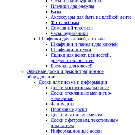
Часы и радиобудильники
Плечики для одежды
Вазы
Аксессуары для быта на клейкой ленте
Фотоальбомы
Домашний текстиль
Часы, будильники
Шкафчики для ключей, аптечки
Шкафчики и панели для ключей
Шкафчики-аптечки
Ящики для денег, ценностей,
документов, печатей
Брелоки для ключей
Офисные доски и демонстрационное
оборудование
Доски для письма и информации
Доски магнитно-маркерные
Доски стеклянные магнитно-
маркерные
Флипчарты
Пробковые доски
Доски для письма мелом
Доски с фетровым, текстильным
покрытием
Информационные доски