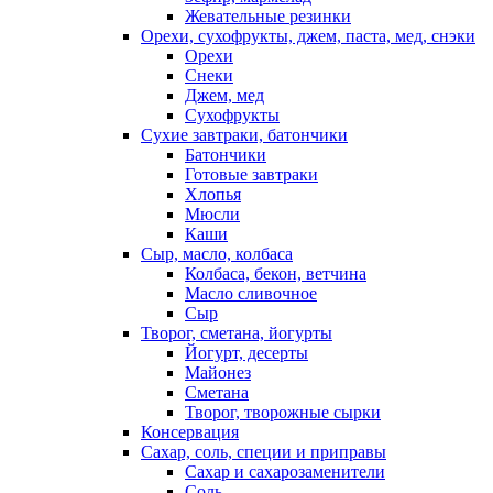
Жевательные резинки
Орехи, сухофрукты, джем, паста, мед, снэки
Орехи
Снеки
Джем, мед
Сухофрукты
Сухие завтраки, батончики
Батончики
Готовые завтраки
Хлопья
Мюсли
Каши
Сыр, масло, колбаса
Колбаса, бекон, ветчина
Масло сливочное
Сыр
Творог, сметана, йогурты
Йогурт, десерты
Майонез
Сметана
Творог, творожные сырки
Консервация
Сахар, соль, специи и приправы
Сахар и сахарозаменители
Соль