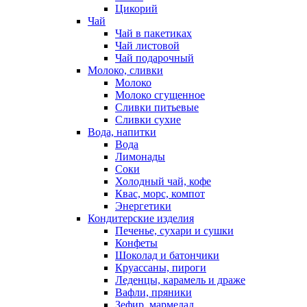
Цикорий
Чай
Чай в пакетиках
Чай листовой
Чай подарочный
Молоко, сливки
Молоко
Молоко сгущенное
Сливки питьевые
Сливки сухие
Вода, напитки
Вода
Лимонады
Соки
Холодный чай, кофе
Квас, морс, компот
Энергетики
Кондитерские изделия
Печенье, сухари и сушки
Конфеты
Шоколад и батончики
Круассаны, пироги
Леденцы, карамель и драже
Вафли, пряники
Зефир, мармелад