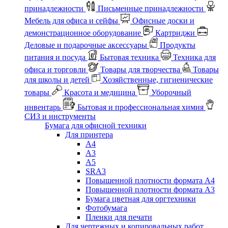
принадлежности
Письменные принадлежности
Мебель для офиса и сейфы
Офисные доски и
демонстрационное оборудование
Картриджи
Деловые и подарочные аксессуары
Продукты
питания и посуда
Бытовая техника
Техника для
офиса и торговли
Товары для творчества
Товары
для школы и детей
Хозяйственные, гигиенические
товары
Красота и медицина
Уборочный
инвентарь
Бытовая и профессиональная химия
СИЗ и инструменты
Бумага для офисной техники
Для принтера
А4
А3
А5
SRA3
Повышенной плотности формата А4
Повышенной плотности формата А3
Бумага цветная для оргтехники
Фотобумага
Пленки для печати
Для чертежных и копировальных работ