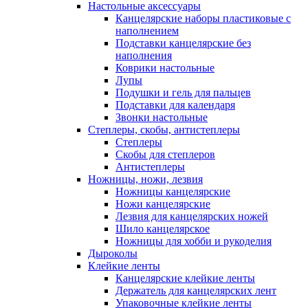
Настольные аксессуары
Канцелярские наборы пластиковые с
наполнением
Подставки канцелярские без
наполнения
Коврики настольные
Лупы
Подушки и гель для пальцев
Подставки для календаря
Звонки настольные
Степлеры, скобы, антистеплеры
Степлеры
Скобы для степлеров
Антистеплеры
Ножницы, ножи, лезвия
Ножницы канцелярские
Ножи канцелярские
Лезвия для канцелярских ножей
Шило канцелярское
Ножницы для хобби и рукоделия
Дыроколы
Клейкие ленты
Канцелярские клейкие ленты
Держатель для канцелярских лент
Упаковочные клейкие ленты