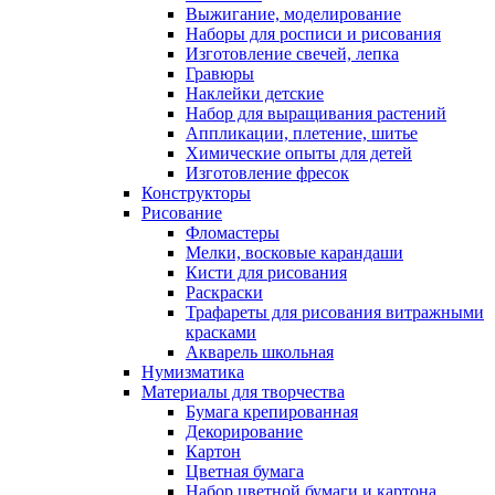
Выжигание, моделирование
Наборы для росписи и рисования
Изготовление свечей, лепка
Гравюры
Наклейки детские
Набор для выращивания растений
Аппликации, плетение, шитье
Химические опыты для детей
Изготовление фресок
Конструкторы
Рисование
Фломастеры
Мелки, восковые карандаши
Кисти для рисования
Раскраски
Трафареты для рисования витражными
красками
Акварель школьная
Нумизматика
Материалы для творчества
Бумага крепированная
Декорирование
Картон
Цветная бумага
Набор цветной бумаги и картона