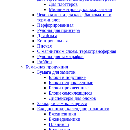
Для плоттеров
Миллиметровая, калька, ватман
Чековая лента для касс, банкоматов и
терминалов
Перфорированная
Рулоны для принтера
Для факса
Копировальная
Писчая
С магнитным слоем, термотрансферная
Рулоны для тахографов
Риббон
Бумажная продукция
Бумага для заметок
Блоки в подставке
Блоки непроклеенные
Блоки проклеенные
Блоки самоклеящиеся
Диспенсеры для блоков
Закладки самоклеящиеся
Ежедневники, календари, планинги
Ежедневники
Еженедельники
Планинги
Календари