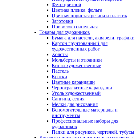
Фетр цветной
Цветная пленка, фольга
Цветная пористая резина и пластик
Заготовки
Проволока синельная
Товары для художников
Бумага для пастели, акварели, графики
Картон грунтованный для
художественных работ
Холсты
Мольберты и этюдники
Кисти художественные
Пастель
Краски
Цветные карандаши
Чернографитные карандаши
Уголь художественный
Сангина, сепия
Мелки для рисования
Вспомогательные материалы и
инструменты
Профессиональные наборы для
художников
Папки для рисунков, чертежей, тубусы
Клеевые пистолеты и расходные материалы