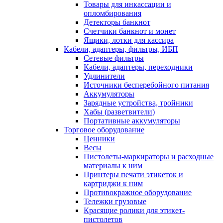
Товары для инкассации и
опломбирования
Детекторы банкнот
Счетчики банкнот и монет
Ящики, лотки для кассира
Кабели, адаптеры, фильтры, ИБП
Сетевые фильтры
Кабели, адаптеры, переходники
Удлинители
Источники бесперебойного питания
Аккумуляторы
Зарядные устройства, тройники
Хабы (разветвители)
Портативные аккумуляторы
Торговое оборудование
Ценники
Весы
Пистолеты-маркираторы и расходные
материалы к ним
Принтеры печати этикеток и
картриджи к ним
Противокражное оборудование
Тележки грузовые
Красящие ролики для этикет-
пистолетов