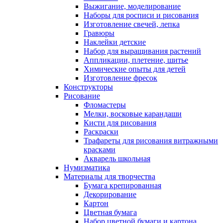
Выжигание, моделирование
Наборы для росписи и рисования
Изготовление свечей, лепка
Гравюры
Наклейки детские
Набор для выращивания растений
Аппликации, плетение, шитье
Химические опыты для детей
Изготовление фресок
Конструкторы
Рисование
Фломастеры
Мелки, восковые карандаши
Кисти для рисования
Раскраски
Трафареты для рисования витражными
красками
Акварель школьная
Нумизматика
Материалы для творчества
Бумага крепированная
Декорирование
Картон
Цветная бумага
Набор цветной бумаги и картона