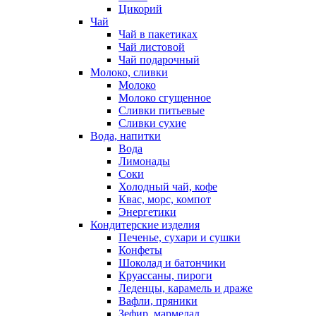
Цикорий
Чай
Чай в пакетиках
Чай листовой
Чай подарочный
Молоко, сливки
Молоко
Молоко сгущенное
Сливки питьевые
Сливки сухие
Вода, напитки
Вода
Лимонады
Соки
Холодный чай, кофе
Квас, морс, компот
Энергетики
Кондитерские изделия
Печенье, сухари и сушки
Конфеты
Шоколад и батончики
Круассаны, пироги
Леденцы, карамель и драже
Вафли, пряники
Зефир, мармелад