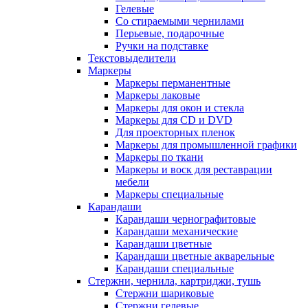
Гелевые
Со стираемыми чернилами
Перьевые, подарочные
Ручки на подставке
Текстовыделители
Маркеры
Маркеры перманентные
Маркеры лаковые
Маркеры для окон и стекла
Маркеры для CD и DVD
Для проекторных пленок
Маркеры для промышленной графики
Маркеры по ткани
Маркеры и воск для реставрации
мебели
Маркеры специальные
Карандаши
Карандаши чернографитовые
Карандаши механические
Карандаши цветные
Карандаши цветные акварельные
Карандаши специальные
Стержни, чернила, картриджи, тушь
Стержни шариковые
Стержни гелевые