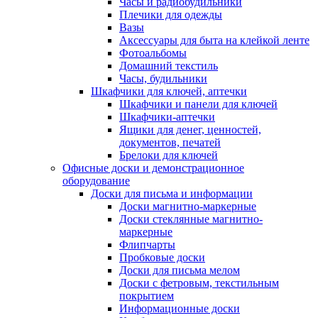
Часы и радиобудильники
Плечики для одежды
Вазы
Аксессуары для быта на клейкой ленте
Фотоальбомы
Домашний текстиль
Часы, будильники
Шкафчики для ключей, аптечки
Шкафчики и панели для ключей
Шкафчики-аптечки
Ящики для денег, ценностей,
документов, печатей
Брелоки для ключей
Офисные доски и демонстрационное
оборудование
Доски для письма и информации
Доски магнитно-маркерные
Доски стеклянные магнитно-
маркерные
Флипчарты
Пробковые доски
Доски для письма мелом
Доски с фетровым, текстильным
покрытием
Информационные доски