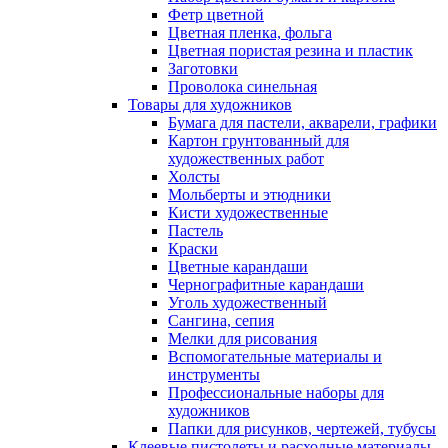
Фетр цветной
Цветная пленка, фольга
Цветная пористая резина и пластик
Заготовки
Проволока синельная
Товары для художников
Бумага для пастели, акварели, графики
Картон грунтованный для
художественных работ
Холсты
Мольберты и этюдники
Кисти художественные
Пастель
Краски
Цветные карандаши
Чернографитные карандаши
Уголь художественный
Сангина, сепия
Мелки для рисования
Вспомогательные материалы и
инструменты
Профессиональные наборы для
художников
Папки для рисунков, чертежей, тубусы
Клеевые пистолеты и расходные материалы