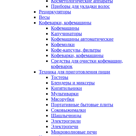
Косметологические аппараты
Приборы для укладки волос
Рециркуляторы
Весы
Кофеварки, кофемашины
Кофемашины
Капучинаторы
Кофемашины автоматические
Кофемолки
Кофе-капсулы, фильтры
Кофеварки, кофемашины
Средства для очистки кофемашин,
кофеварок
Техника для приготовления пищи
Тостеры
Блендеры и миксеры
Кипятильники
Мультиварки
Мясорубки
Портативные бытовые плиты
Соковыжималки
Шашлычницы
Электрогрили
Электропечи
Микроволновые печи