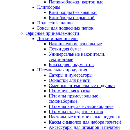
Папки-обложки картонные
Клипборды
Клипборды без крышки
Клипборды с крышкой
Подвесные папки
Боксы для подвесных папок
Офисные принадлежности
Лотки и накопители
Накопители вертикальные
Лотки для бумаг
Универсальные накопители,
секционные
Боксы для документов
Штемпельная продукция
Датеры и нумераторы
Оснастки для печати
Сменные штемпельные подушки
Штемпельная краска
Штампы прямоугольные
самонаборные
Штампы круглые самонаборные
Штампы стандартных слов
Настольные штемпельные подушки
Кассы символов для набора печатей
Аксессуары для штампов и печатей