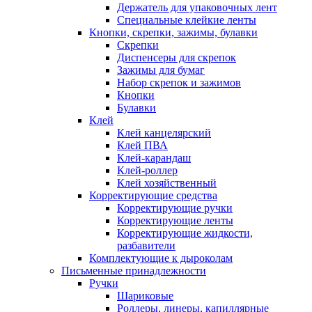
Держатель для упаковочных лент
Специальные клейкие ленты
Кнопки, скрепки, зажимы, булавки
Скрепки
Диспенсеры для скрепок
Зажимы для бумаг
Набор скрепок и зажимов
Кнопки
Булавки
Клей
Клей канцелярский
Клей ПВА
Клей-карандаш
Клей-роллер
Клей хозяйственный
Корректирующие средства
Корректирующие ручки
Корректирующие ленты
Корректирующие жидкости,
разбавители
Комплектующие к дыроколам
Письменные принадлежности
Ручки
Шариковые
Роллеры, линеры, капиллярные