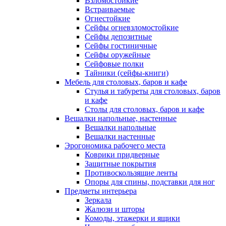
Взломостойкие
Встраиваемые
Огнестойкие
Сейфы огневзломостойкие
Сейфы депозитные
Сейфы гостиничные
Сейфы оружейные
Сейфовые полки
Тайники (сейфы-книги)
Мебель для столовых, баров и кафе
Стулья и табуреты для столовых, баров
и кафе
Столы для столовых, баров и кафе
Вешалки напольные, настенные
Вешалки напольные
Вешалки настенные
Эрогономика рабочего места
Коврики придверные
Защитные покрытия
Противоскользящие ленты
Опоры для спины, подставки для ног
Предметы интерьера
Зеркала
Жалюзи и шторы
Комоды, этажерки и ящики