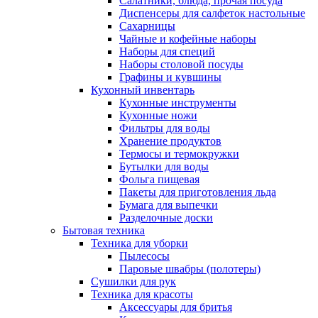
Салатники, блюда, прочая посуда
Диспенсеры для салфеток настольные
Сахарницы
Чайные и кофейные наборы
Наборы для специй
Наборы столовой посуды
Графины и кувшины
Кухонный инвентарь
Кухонные инструменты
Кухонные ножи
Фильтры для воды
Хранение продуктов
Термосы и термокружки
Бутылки для воды
Фольга пищевая
Пакеты для приготовления льда
Бумага для выпечки
Разделочные доски
Бытовая техника
Техника для уборки
Пылесосы
Паровые швабры (полотеры)
Сушилки для рук
Техника для красоты
Аксессуары для бритья