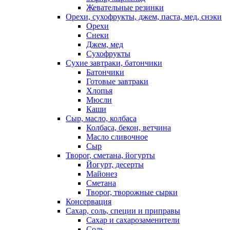
Жевательные резинки
Орехи, сухофрукты, джем, паста, мед, снэки
Орехи
Снеки
Джем, мед
Сухофрукты
Сухие завтраки, батончики
Батончики
Готовые завтраки
Хлопья
Мюсли
Каши
Сыр, масло, колбаса
Колбаса, бекон, ветчина
Масло сливочное
Сыр
Творог, сметана, йогурты
Йогурт, десерты
Майонез
Сметана
Творог, творожные сырки
Консервация
Сахар, соль, специи и приправы
Сахар и сахарозаменители
Соль