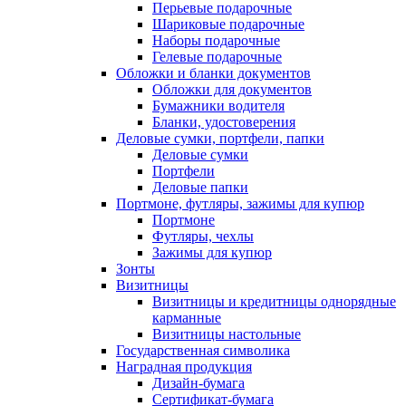
Перьевые подарочные
Шариковые подарочные
Наборы подарочные
Гелевые подарочные
Обложки и бланки документов
Обложки для документов
Бумажники водителя
Бланки, удостоверения
Деловые сумки, портфели, папки
Деловые сумки
Портфели
Деловые папки
Портмоне, футляры, зажимы для купюр
Портмоне
Футляры, чехлы
Зажимы для купюр
Зонты
Визитницы
Визитницы и кредитницы однорядные
карманные
Визитницы настольные
Государственная символика
Наградная продукция
Дизайн-бумага
Сертификат-бумага