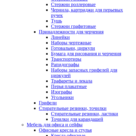
Стержни роллеровые
Чернила, картриджи для перьевых
ручек
Тушь
Стержни графитовые
Принадлежности для черчения
Линейки
Наборы чертежные
Готовальни, циркули
Бумага для рисования и черчения
Транспортиры
Рапидографы
Наборы запасных грифелей для
циркулей
Трафареты и лекала
Перья плакатные
Изографы
Угольники
Грифели
Стирательные резинки, точилки
Стирательные резинки, ластики
Точилки для карандашей
Мебель для офиса и сейфы
Офисные кресла и стулья
Кресла офисные