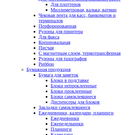
Для плоттеров
Миллиметровая, калька, ватман
Чековая лента для касс, банкоматов и
терминалов
Перфорированная
Рулоны для принтера
Для факса
Копировальная
Писчая
С магнитным слоем, термотрансферная
Рулоны для тахографов
Риббон
Бумажная продукция
Бумага для заметок
Блоки в подставке
Блоки непроклеенные
Блоки проклеенные
Блоки самоклеящиеся
Диспенсеры для блоков
Закладки самоклеящиеся
Ежедневники, календари, планинги
Ежедневники
Еженедельники
Планинги
Календари