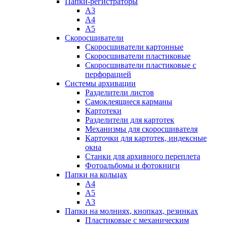
Папки-регистраторы
А3
А4
А5
Скоросшиватели
Скоросшиватели картонные
Скоросшиватели пластиковые
Скоросшиватели пластиковые с
перфорацией
Системы архивации
Разделители листов
Самоклеящиеся карманы
Картотеки
Разделители для картотек
Механизмы для скоросшивателя
Карточки для картотек, индексные
окна
Станки для архивного переплета
Фотоальбомы и фотокниги
Папки на кольцах
А4
А5
А3
Папки на молниях, кнопках, резинках
Пластиковые с механическим