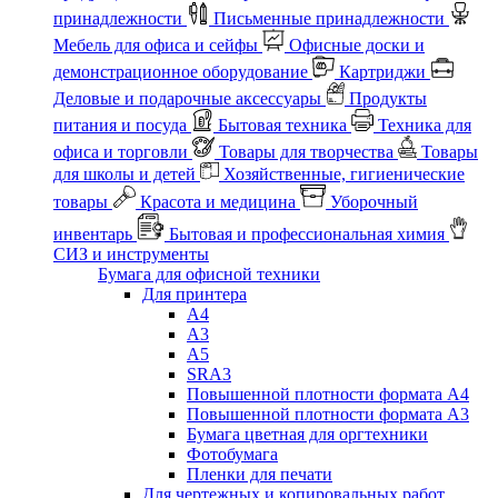
принадлежности
Письменные принадлежности
Мебель для офиса и сейфы
Офисные доски и
демонстрационное оборудование
Картриджи
Деловые и подарочные аксессуары
Продукты
питания и посуда
Бытовая техника
Техника для
офиса и торговли
Товары для творчества
Товары
для школы и детей
Хозяйственные, гигиенические
товары
Красота и медицина
Уборочный
инвентарь
Бытовая и профессиональная химия
СИЗ и инструменты
Бумага для офисной техники
Для принтера
А4
А3
А5
SRA3
Повышенной плотности формата А4
Повышенной плотности формата А3
Бумага цветная для оргтехники
Фотобумага
Пленки для печати
Для чертежных и копировальных работ