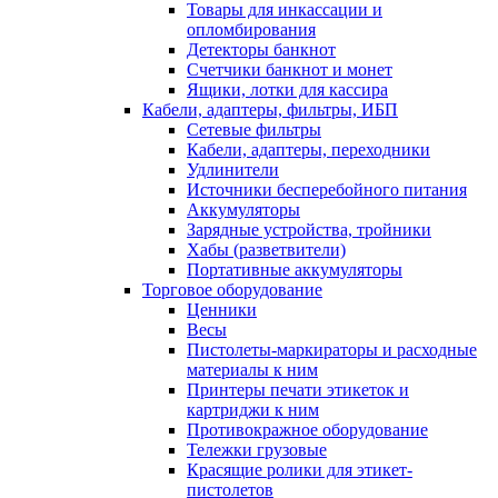
Товары для инкассации и
опломбирования
Детекторы банкнот
Счетчики банкнот и монет
Ящики, лотки для кассира
Кабели, адаптеры, фильтры, ИБП
Сетевые фильтры
Кабели, адаптеры, переходники
Удлинители
Источники бесперебойного питания
Аккумуляторы
Зарядные устройства, тройники
Хабы (разветвители)
Портативные аккумуляторы
Торговое оборудование
Ценники
Весы
Пистолеты-маркираторы и расходные
материалы к ним
Принтеры печати этикеток и
картриджи к ним
Противокражное оборудование
Тележки грузовые
Красящие ролики для этикет-
пистолетов