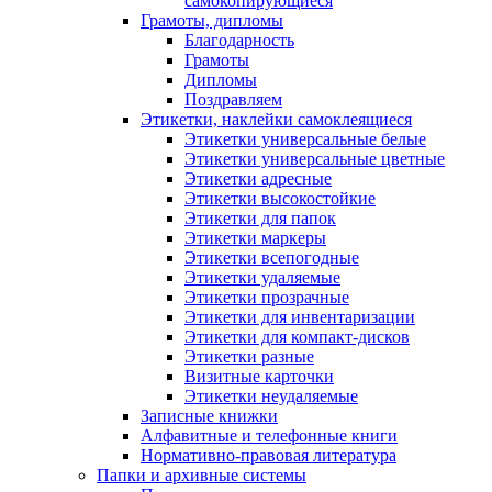
самокопирующиеся
Грамоты, дипломы
Благодарность
Грамоты
Дипломы
Поздравляем
Этикетки, наклейки самоклеящиеся
Этикетки универсальные белые
Этикетки универсальные цветные
Этикетки адресные
Этикетки высокостойкие
Этикетки для папок
Этикетки маркеры
Этикетки всепогодные
Этикетки удаляемые
Этикетки прозрачные
Этикетки для инвентаризации
Этикетки для компакт-дисков
Этикетки разные
Визитные карточки
Этикетки неудаляемые
Записные книжки
Алфавитные и телефонные книги
Нормативно-правовая литература
Папки и архивные системы