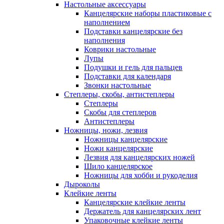
Настольные аксессуары
Канцелярские наборы пластиковые с
наполнением
Подставки канцелярские без
наполнения
Коврики настольные
Лупы
Подушки и гель для пальцев
Подставки для календаря
Звонки настольные
Степлеры, скобы, антистеплеры
Степлеры
Скобы для степлеров
Антистеплеры
Ножницы, ножи, лезвия
Ножницы канцелярские
Ножи канцелярские
Лезвия для канцелярских ножей
Шило канцелярское
Ножницы для хобби и рукоделия
Дыроколы
Клейкие ленты
Канцелярские клейкие ленты
Держатель для канцелярских лент
Упаковочные клейкие ленты