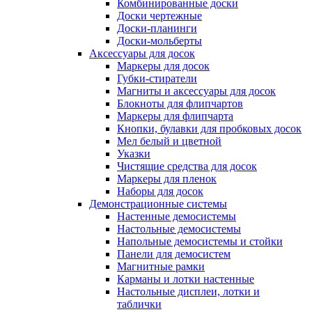
Комбинированные доски
Доски чертежные
Доски-планинги
Доски-мольберты
Аксессуары для досок
Маркеры для досок
Губки-стиратели
Магниты и аксессуары для досок
Блокноты для флипчартов
Маркеры для флипчарта
Кнопки, булавки для пробковых досок
Мел белый и цветной
Указки
Чистящие средства для досок
Маркеры для пленок
Наборы для досок
Демонстрационные системы
Настенные демосистемы
Настольные демосистемы
Напольные демосистемы и стойки
Панели для демосистем
Магнитные рамки
Карманы и лотки настенные
Настольные дисплеи, лотки и
таблички