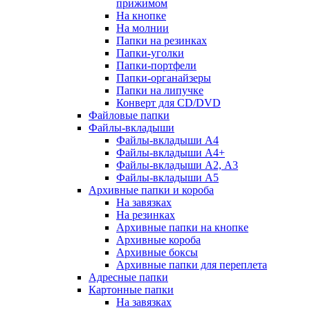
прижимом
На кнопке
На молнии
Папки на резинках
Папки-уголки
Папки-портфели
Папки-органайзеры
Папки на липучке
Конверт для CD/DVD
Файловые папки
Файлы-вкладыши
Файлы-вкладыши А4
Файлы-вкладыши А4+
Файлы-вкладыши А2, А3
Файлы-вкладыши А5
Архивные папки и короба
На завязках
На резинках
Архивные папки на кнопке
Архивные короба
Архивные боксы
Архивные папки для переплета
Адресные папки
Картонные папки
На завязках