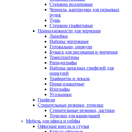
Стержни роллеровые
Чернила, картриджи для перьевых
ручек
Тушь
Стержни графитовые
Принадлежности для черчения
Линейки
Наборы чертежные
Готовальни, циркули
Бумага для рисования и черчения
Транспортиры
Рапидографы
Наборы запасных грифелей для
циркулей
Трафареты и лекала
Перья плакатные
Изографы
Угольники
Грифели
Стирательные резинки, точилки
Стирательные резинки, ластики
Точилки для карандашей
Мебель для офиса и сейфы
Офисные кресла и стулья
Кресла офисные