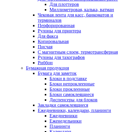
Для плоттеров
Миллиметровая, калька, ватман
Чековая лента для касс, банкоматов и
терминалов
Перфорированная
Рулоны для принтера
Для факса
Копировальная
Писчая
С магнитным слоем, термотрансферная
Рулоны для тахографов
Риббон
Бумажная продукция
Бумага для заметок
Блоки в подставке
Блоки непроклеенные
Блоки проклеенные
Блоки самоклеящиеся
Диспенсеры для блоков
Закладки самоклеящиеся
Ежедневники, календари, планинги
Ежедневники
Еженедельники
Планинги
Календари