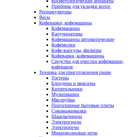
Косметологические аппараты
Приборы для укладки волос
Рециркуляторы
Весы
Кофеварки, кофемашины
Кофемашины
Капучинаторы
Кофемашины автоматические
Кофемолки
Кофе-капсулы, фильтры
Кофеварки, кофемашины
Средства для очистки кофемашин,
кофеварок
Техника для приготовления пищи
Тостеры
Блендеры и миксеры
Кипятильники
Мультиварки
Мясорубки
Портативные бытовые плиты
Соковыжималки
Шашлычницы
Электрогрили
Электропечи
Микроволновые печи