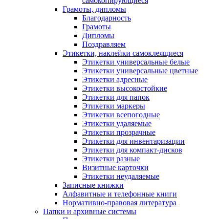
самокопирующиеся
Грамоты, дипломы
Благодарность
Грамоты
Дипломы
Поздравляем
Этикетки, наклейки самоклеящиеся
Этикетки универсальные белые
Этикетки универсальные цветные
Этикетки адресные
Этикетки высокостойкие
Этикетки для папок
Этикетки маркеры
Этикетки всепогодные
Этикетки удаляемые
Этикетки прозрачные
Этикетки для инвентаризации
Этикетки для компакт-дисков
Этикетки разные
Визитные карточки
Этикетки неудаляемые
Записные книжки
Алфавитные и телефонные книги
Нормативно-правовая литература
Папки и архивные системы