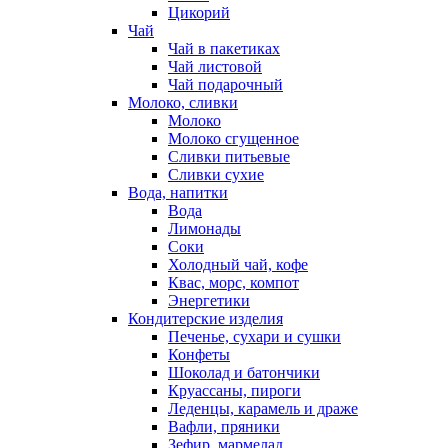
Цикорий
Чай
Чай в пакетиках
Чай листовой
Чай подарочный
Молоко, сливки
Молоко
Молоко сгущенное
Сливки питьевые
Сливки сухие
Вода, напитки
Вода
Лимонады
Соки
Холодный чай, кофе
Квас, морс, компот
Энергетики
Кондитерские изделия
Печенье, сухари и сушки
Конфеты
Шоколад и батончики
Круассаны, пироги
Леденцы, карамель и драже
Вафли, пряники
Зефир, мармелад