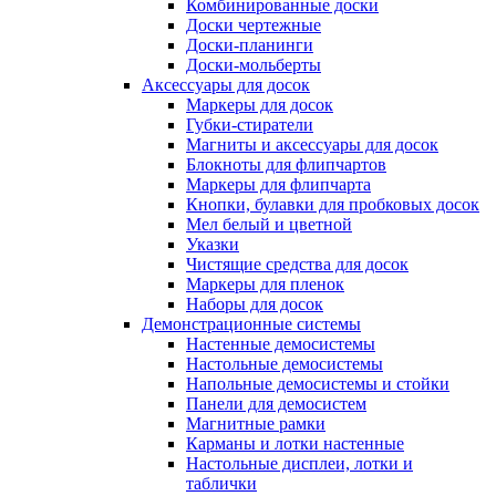
Комбинированные доски
Доски чертежные
Доски-планинги
Доски-мольберты
Аксессуары для досок
Маркеры для досок
Губки-стиратели
Магниты и аксессуары для досок
Блокноты для флипчартов
Маркеры для флипчарта
Кнопки, булавки для пробковых досок
Мел белый и цветной
Указки
Чистящие средства для досок
Маркеры для пленок
Наборы для досок
Демонстрационные системы
Настенные демосистемы
Настольные демосистемы
Напольные демосистемы и стойки
Панели для демосистем
Магнитные рамки
Карманы и лотки настенные
Настольные дисплеи, лотки и
таблички