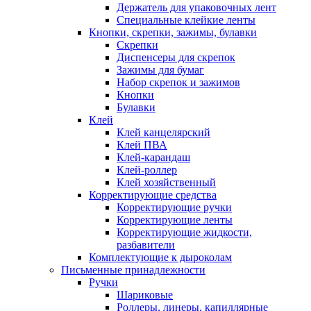
Держатель для упаковочных лент
Специальные клейкие ленты
Кнопки, скрепки, зажимы, булавки
Скрепки
Диспенсеры для скрепок
Зажимы для бумаг
Набор скрепок и зажимов
Кнопки
Булавки
Клей
Клей канцелярский
Клей ПВА
Клей-карандаш
Клей-роллер
Клей хозяйственный
Корректирующие средства
Корректирующие ручки
Корректирующие ленты
Корректирующие жидкости,
разбавители
Комплектующие к дыроколам
Письменные принадлежности
Ручки
Шариковые
Роллеры, линеры, капиллярные