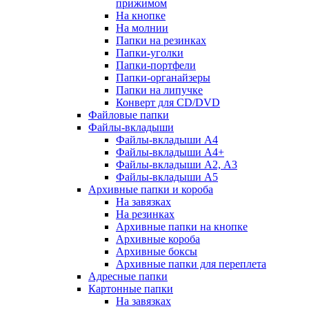
прижимом
На кнопке
На молнии
Папки на резинках
Папки-уголки
Папки-портфели
Папки-органайзеры
Папки на липучке
Конверт для CD/DVD
Файловые папки
Файлы-вкладыши
Файлы-вкладыши А4
Файлы-вкладыши А4+
Файлы-вкладыши А2, А3
Файлы-вкладыши А5
Архивные папки и короба
На завязках
На резинках
Архивные папки на кнопке
Архивные короба
Архивные боксы
Архивные папки для переплета
Адресные папки
Картонные папки
На завязках