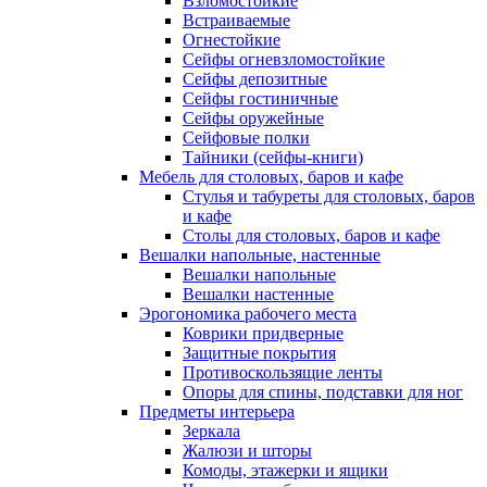
Взломостойкие
Встраиваемые
Огнестойкие
Сейфы огневзломостойкие
Сейфы депозитные
Сейфы гостиничные
Сейфы оружейные
Сейфовые полки
Тайники (сейфы-книги)
Мебель для столовых, баров и кафе
Стулья и табуреты для столовых, баров
и кафе
Столы для столовых, баров и кафе
Вешалки напольные, настенные
Вешалки напольные
Вешалки настенные
Эрогономика рабочего места
Коврики придверные
Защитные покрытия
Противоскользящие ленты
Опоры для спины, подставки для ног
Предметы интерьера
Зеркала
Жалюзи и шторы
Комоды, этажерки и ящики