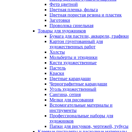
Фетр цветной
Цветная пленка, фольга
Цветная пористая резина и пластик
Заготовки
Проволока синельная
Товары для художников
Бумага для пастели, акварели, графики
Картон грунтованный для
художественных работ
Холсты
Мольберты и этюдники
Кисти художественные
Пастель
Краски
Цветные карандаши
Чернографитные карандаши
Уголь художественный
Сангина, сепия
Мелки для рисования
Вспомогательные материалы и
инструменты
Профессиональные наборы для
художников
Папки для рисунков, чертежей, тубусы
Клеевые пистолеты и расходные материалы