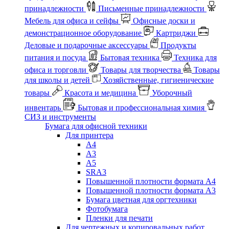
принадлежности
Письменные принадлежности
Мебель для офиса и сейфы
Офисные доски и
демонстрационное оборудование
Картриджи
Деловые и подарочные аксессуары
Продукты
питания и посуда
Бытовая техника
Техника для
офиса и торговли
Товары для творчества
Товары
для школы и детей
Хозяйственные, гигиенические
товары
Красота и медицина
Уборочный
инвентарь
Бытовая и профессиональная химия
СИЗ и инструменты
Бумага для офисной техники
Для принтера
А4
А3
А5
SRA3
Повышенной плотности формата А4
Повышенной плотности формата А3
Бумага цветная для оргтехники
Фотобумага
Пленки для печати
Для чертежных и копировальных работ