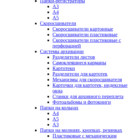
Папки-регистраторы
А3
А4
А5
Скоросшиватели
Скоросшиватели картонные
Скоросшиватели пластиковые
Скоросшиватели пластиковые с
перфорацией
Системы архивации
Разделители листов
Самоклеящиеся карманы
Картотеки
Разделители для картотек
Механизмы для скоросшивателя
Карточки для картотек, индексные
окна
Станки для архивного переплета
Фотоальбомы и фотокниги
Папки на кольцах
А4
А5
А3
Папки на молниях, кнопках, резинках
Пластиковые с механическим