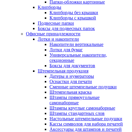
Папки-обложки картонные
Клипборды
Клипборды без крышки
Клипборды с крышкой
Подвесные папки
Боксы для подвесных папок
Офисные принадлежности
Лотки и накопители
Накопители вертикальные
Лотки для бумаг
Универсальные накопители,
секционные
Боксы для документов
Штемпельная продукция
Датеры и нумераторы
Оснастки для печати
Сменные штемпельные подушки
Штемпельная краска
Штампы прямоугольные
самонаборные
Штампы круглые самонаборные
Штампы стандартных слов
Настольные штемпельные подушки
Кассы символов для набора печатей
Аксессуары для штампов и печатей