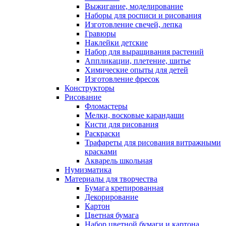
Выжигание, моделирование
Наборы для росписи и рисования
Изготовление свечей, лепка
Гравюры
Наклейки детские
Набор для выращивания растений
Аппликации, плетение, шитье
Химические опыты для детей
Изготовление фресок
Конструкторы
Рисование
Фломастеры
Мелки, восковые карандаши
Кисти для рисования
Раскраски
Трафареты для рисования витражными
красками
Акварель школьная
Нумизматика
Материалы для творчества
Бумага крепированная
Декорирование
Картон
Цветная бумага
Набор цветной бумаги и картона