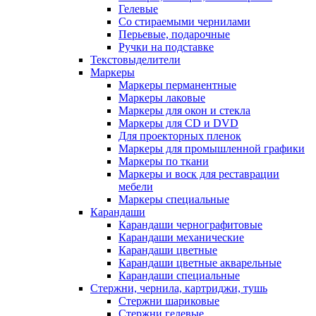
Гелевые
Со стираемыми чернилами
Перьевые, подарочные
Ручки на подставке
Текстовыделители
Маркеры
Маркеры перманентные
Маркеры лаковые
Маркеры для окон и стекла
Маркеры для CD и DVD
Для проекторных пленок
Маркеры для промышленной графики
Маркеры по ткани
Маркеры и воск для реставрации
мебели
Маркеры специальные
Карандаши
Карандаши чернографитовые
Карандаши механические
Карандаши цветные
Карандаши цветные акварельные
Карандаши специальные
Стержни, чернила, картриджи, тушь
Стержни шариковые
Стержни гелевые