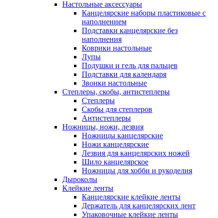
Настольные аксессуары
Канцелярские наборы пластиковые с
наполнением
Подставки канцелярские без
наполнения
Коврики настольные
Лупы
Подушки и гель для пальцев
Подставки для календаря
Звонки настольные
Степлеры, скобы, антистеплеры
Степлеры
Скобы для степлеров
Антистеплеры
Ножницы, ножи, лезвия
Ножницы канцелярские
Ножи канцелярские
Лезвия для канцелярских ножей
Шило канцелярское
Ножницы для хобби и рукоделия
Дыроколы
Клейкие ленты
Канцелярские клейкие ленты
Держатель для канцелярских лент
Упаковочные клейкие ленты