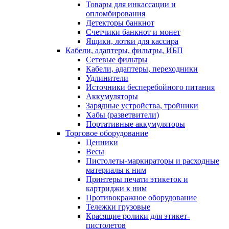
Товары для инкассации и
опломбирования
Детекторы банкнот
Счетчики банкнот и монет
Ящики, лотки для кассира
Кабели, адаптеры, фильтры, ИБП
Сетевые фильтры
Кабели, адаптеры, переходники
Удлинители
Источники бесперебойного питания
Аккумуляторы
Зарядные устройства, тройники
Хабы (разветвители)
Портативные аккумуляторы
Торговое оборудование
Ценники
Весы
Пистолеты-маркираторы и расходные
материалы к ним
Принтеры печати этикеток и
картриджи к ним
Противокражное оборудование
Тележки грузовые
Красящие ролики для этикет-
пистолетов