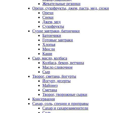
Жевательные резинки
Орехи, сухофрукты, джем, паста, мед, снэки
Орехи
Снеки
Джем, мед
Сухофрукты
Сухие завтраки, батончики
Батончики
Готовые завтраки
Хлопья
Мюсли
Каши
Сыр, масло, колбаса
Колбаса, бекон, ветчина
Масло сливочное
Сыр
Творог, сметана, йогурты
Йогурт, десерты
Майонез
Сметана
Творог, творожные сырки
Консервация
Сахар, соль, специи и приправы
Сахар и сахарозаменители
Соль