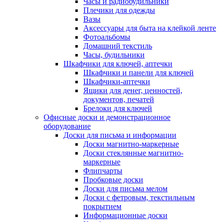
Часы и радиобудильники
Плечики для одежды
Вазы
Аксессуары для быта на клейкой ленте
Фотоальбомы
Домашний текстиль
Часы, будильники
Шкафчики для ключей, аптечки
Шкафчики и панели для ключей
Шкафчики-аптечки
Ящики для денег, ценностей,
документов, печатей
Брелоки для ключей
Офисные доски и демонстрационное
оборудование
Доски для письма и информации
Доски магнитно-маркерные
Доски стеклянные магнитно-
маркерные
Флипчарты
Пробковые доски
Доски для письма мелом
Доски с фетровым, текстильным
покрытием
Информационные доски