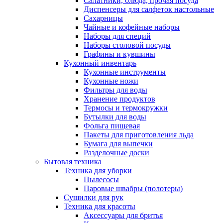
Салатники, блюда, прочая посуда
Диспенсеры для салфеток настольные
Сахарницы
Чайные и кофейные наборы
Наборы для специй
Наборы столовой посуды
Графины и кувшины
Кухонный инвентарь
Кухонные инструменты
Кухонные ножи
Фильтры для воды
Хранение продуктов
Термосы и термокружки
Бутылки для воды
Фольга пищевая
Пакеты для приготовления льда
Бумага для выпечки
Разделочные доски
Бытовая техника
Техника для уборки
Пылесосы
Паровые швабры (полотеры)
Сушилки для рук
Техника для красоты
Аксессуары для бритья