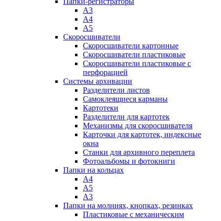
Папки-регистраторы
А3
А4
А5
Скоросшиватели
Скоросшиватели картонные
Скоросшиватели пластиковые
Скоросшиватели пластиковые с
перфорацией
Системы архивации
Разделители листов
Самоклеящиеся карманы
Картотеки
Разделители для картотек
Механизмы для скоросшивателя
Карточки для картотек, индексные
окна
Станки для архивного переплета
Фотоальбомы и фотокниги
Папки на кольцах
А4
А5
А3
Папки на молниях, кнопках, резинках
Пластиковые с механическим