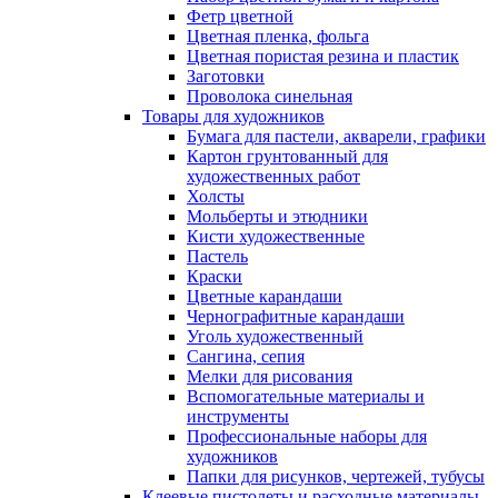
Фетр цветной
Цветная пленка, фольга
Цветная пористая резина и пластик
Заготовки
Проволока синельная
Товары для художников
Бумага для пастели, акварели, графики
Картон грунтованный для
художественных работ
Холсты
Мольберты и этюдники
Кисти художественные
Пастель
Краски
Цветные карандаши
Чернографитные карандаши
Уголь художественный
Сангина, сепия
Мелки для рисования
Вспомогательные материалы и
инструменты
Профессиональные наборы для
художников
Папки для рисунков, чертежей, тубусы
Клеевые пистолеты и расходные материалы