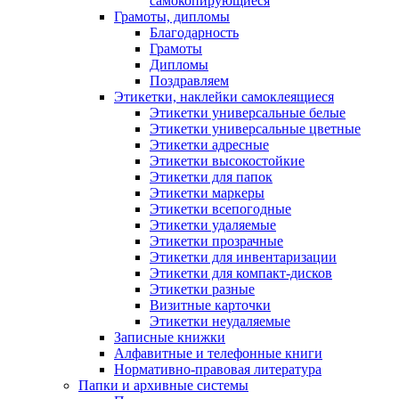
самокопирующиеся
Грамоты, дипломы
Благодарность
Грамоты
Дипломы
Поздравляем
Этикетки, наклейки самоклеящиеся
Этикетки универсальные белые
Этикетки универсальные цветные
Этикетки адресные
Этикетки высокостойкие
Этикетки для папок
Этикетки маркеры
Этикетки всепогодные
Этикетки удаляемые
Этикетки прозрачные
Этикетки для инвентаризации
Этикетки для компакт-дисков
Этикетки разные
Визитные карточки
Этикетки неудаляемые
Записные книжки
Алфавитные и телефонные книги
Нормативно-правовая литература
Папки и архивные системы