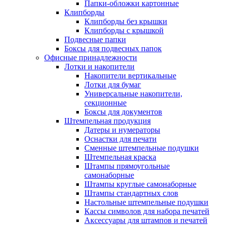
Папки-обложки картонные
Клипборды
Клипборды без крышки
Клипборды с крышкой
Подвесные папки
Боксы для подвесных папок
Офисные принадлежности
Лотки и накопители
Накопители вертикальные
Лотки для бумаг
Универсальные накопители,
секционные
Боксы для документов
Штемпельная продукция
Датеры и нумераторы
Оснастки для печати
Сменные штемпельные подушки
Штемпельная краска
Штампы прямоугольные
самонаборные
Штампы круглые самонаборные
Штампы стандартных слов
Настольные штемпельные подушки
Кассы символов для набора печатей
Аксессуары для штампов и печатей