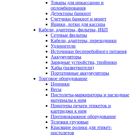
Товары для инкассации и
опломбирования
Детекторы банкнот
Счетчики банкнот и монет
Ящики, лотки для кассира
Кабели, адаптеры, фильтры, ИБП
Сетевые фильтры
Кабели, адаптеры, переходники
Удлинители
Источники бесперебойного питания
Аккумуляторы
Зарядные устройства, тройники
Хабы (разветвители)
Портативные аккумуляторы
Торговое оборудование
Ценники
Весы
Пистолеты-маркираторы и расходные
материалы к ним
Принтеры печати этикеток и
картриджи к ним
Противокражное оборудование
Тележки грузовые
Красящие ролики для этикет-
пистолетов