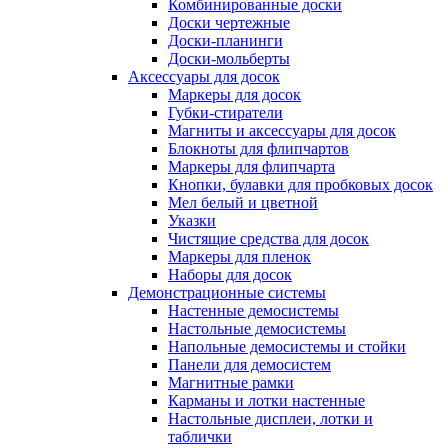
Комбинированные доски
Доски чертежные
Доски-планинги
Доски-мольберты
Аксессуары для досок
Маркеры для досок
Губки-стиратели
Магниты и аксессуары для досок
Блокноты для флипчартов
Маркеры для флипчарта
Кнопки, булавки для пробковых досок
Мел белый и цветной
Указки
Чистящие средства для досок
Маркеры для пленок
Наборы для досок
Демонстрационные системы
Настенные демосистемы
Настольные демосистемы
Напольные демосистемы и стойки
Панели для демосистем
Магнитные рамки
Карманы и лотки настенные
Настольные дисплеи, лотки и
таблички