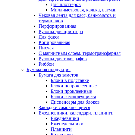
Для плоттеров
Миллиметровая, калька, ватман
Чековая лента для касс, банкоматов и
терминалов
Перфорированная
Рулоны для принтера
Для факса
Копировальная
Писчая
С магнитным слоем, термотрансферная
Рулоны для тахографов
Риббон
Бумажная продукция
Бумага для заметок
Блоки в подставке
Блоки непроклеенные
Блоки проклеенные
Блоки самоклеящиеся
Диспенсеры для блоков
Закладки самоклеящиеся
Ежедневники, календари, планинги
Ежедневники
Еженедельники
Планинги
Календари