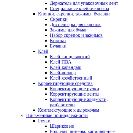
Держатель для упаковочных лент
Специальные клейкие ленты
Кнопки, скрепки, зажимы, булавки
Скрепки
Диспенсеры для скрепок
Зажимы для бумаг
Набор скрепок и зажимов
Кнопки
Булавки
Клей
Клей канцелярский
Клей ПВА
Клей-карандаш
Клей-роллер
Клей хозяйственный
Корректирующие средства
Корректирующие ручки
Корректирующие ленты
Корректирующие жидкости,
разбавители
Комплектующие к дыроколам
Письменные принадлежности
Ручки
Шариковые
Роллеры, линеры, капиллярные