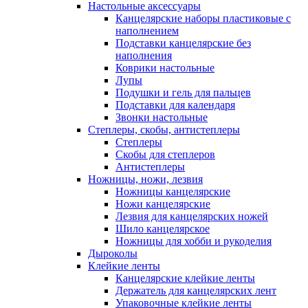
Настольные аксессуары
Канцелярские наборы пластиковые с
наполнением
Подставки канцелярские без
наполнения
Коврики настольные
Лупы
Подушки и гель для пальцев
Подставки для календаря
Звонки настольные
Степлеры, скобы, антистеплеры
Степлеры
Скобы для степлеров
Антистеплеры
Ножницы, ножи, лезвия
Ножницы канцелярские
Ножи канцелярские
Лезвия для канцелярских ножей
Шило канцелярское
Ножницы для хобби и рукоделия
Дыроколы
Клейкие ленты
Канцелярские клейкие ленты
Держатель для канцелярских лент
Упаковочные клейкие ленты