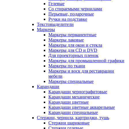
Гелевые
Со стираемыми чернилами
Перьевые, подарочные
Ручки на подставке
Текстовыделители
Маркеры
Маркеры перманентные
Маркеры лаковые
Маркеры для окон и стекла
Маркеры для CD и DVD
Для проекторных пленок
Маркеры для промышленной графики
Маркеры по ткани
Маркеры и воск для реставрации
мебели
Маркеры специальные
Карандаши
Карандаши чернографитовые
Карандаши механические
Карандаши цветные
Карандаши цветные акварельные
Карандаши специальные
Стержни, чернила, картриджи, тушь
Стержни шариковые
Стержни гелевые