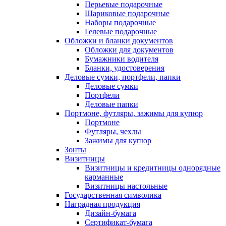
Перьевые подарочные
Шариковые подарочные
Наборы подарочные
Гелевые подарочные
Обложки и бланки документов
Обложки для документов
Бумажники водителя
Бланки, удостоверения
Деловые сумки, портфели, папки
Деловые сумки
Портфели
Деловые папки
Портмоне, футляры, зажимы для купюр
Портмоне
Футляры, чехлы
Зажимы для купюр
Зонты
Визитницы
Визитницы и кредитницы однорядные
карманные
Визитницы настольные
Государственная символика
Наградная продукция
Дизайн-бумага
Сертификат-бумага