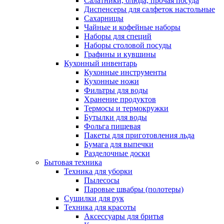
Салатники, блюда, прочая посуда
Диспенсеры для салфеток настольные
Сахарницы
Чайные и кофейные наборы
Наборы для специй
Наборы столовой посуды
Графины и кувшины
Кухонный инвентарь
Кухонные инструменты
Кухонные ножи
Фильтры для воды
Хранение продуктов
Термосы и термокружки
Бутылки для воды
Фольга пищевая
Пакеты для приготовления льда
Бумага для выпечки
Разделочные доски
Бытовая техника
Техника для уборки
Пылесосы
Паровые швабры (полотеры)
Сушилки для рук
Техника для красоты
Аксессуары для бритья