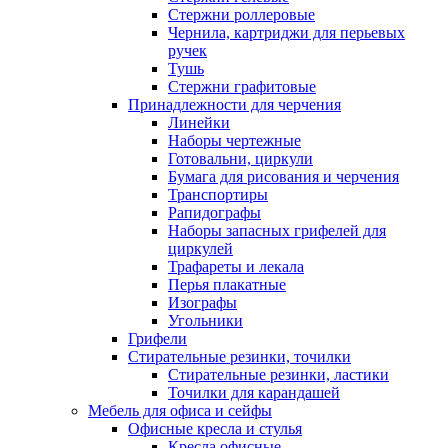
Стержни роллеровые
Чернила, картриджи для перьевых
ручек
Тушь
Стержни графитовые
Принадлежности для черчения
Линейки
Наборы чертежные
Готовальни, циркули
Бумага для рисования и черчения
Транспортиры
Рапидографы
Наборы запасных грифелей для
циркулей
Трафареты и лекала
Перья плакатные
Изографы
Угольники
Грифели
Стирательные резинки, точилки
Стирательные резинки, ластики
Точилки для карандашей
Мебель для офиса и сейфы
Офисные кресла и стулья
Кресла офисные