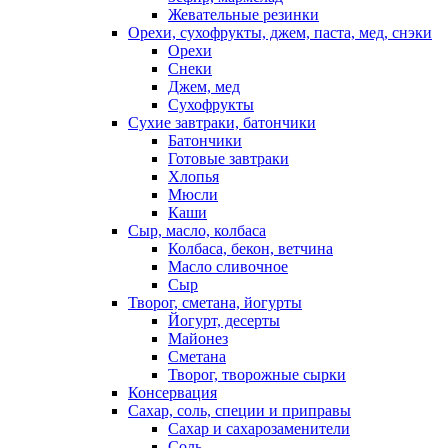
Жевательные резинки
Орехи, сухофрукты, джем, паста, мед, снэки
Орехи
Снеки
Джем, мед
Сухофрукты
Сухие завтраки, батончики
Батончики
Готовые завтраки
Хлопья
Мюсли
Каши
Сыр, масло, колбаса
Колбаса, бекон, ветчина
Масло сливочное
Сыр
Творог, сметана, йогурты
Йогурт, десерты
Майонез
Сметана
Творог, творожные сырки
Консервация
Сахар, соль, специи и приправы
Сахар и сахарозаменители
Соль