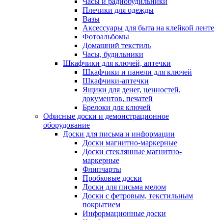
Часы и радиобудильники
Плечики для одежды
Вазы
Аксессуары для быта на клейкой ленте
Фотоальбомы
Домашний текстиль
Часы, будильники
Шкафчики для ключей, аптечки
Шкафчики и панели для ключей
Шкафчики-аптечки
Ящики для денег, ценностей,
документов, печатей
Брелоки для ключей
Офисные доски и демонстрационное
оборудование
Доски для письма и информации
Доски магнитно-маркерные
Доски стеклянные магнитно-
маркерные
Флипчарты
Пробковые доски
Доски для письма мелом
Доски с фетровым, текстильным
покрытием
Информационные доски