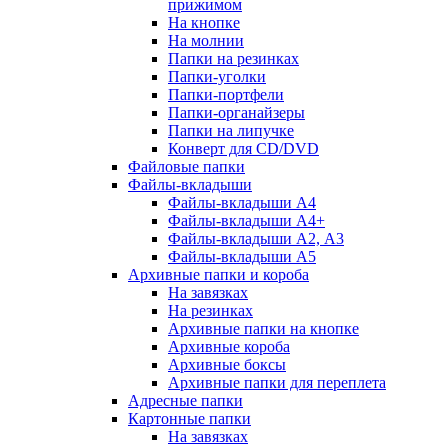
прижимом
На кнопке
На молнии
Папки на резинках
Папки-уголки
Папки-портфели
Папки-органайзеры
Папки на липучке
Конверт для CD/DVD
Файловые папки
Файлы-вкладыши
Файлы-вкладыши А4
Файлы-вкладыши А4+
Файлы-вкладыши А2, А3
Файлы-вкладыши А5
Архивные папки и короба
На завязках
На резинках
Архивные папки на кнопке
Архивные короба
Архивные боксы
Архивные папки для переплета
Адресные папки
Картонные папки
На завязках