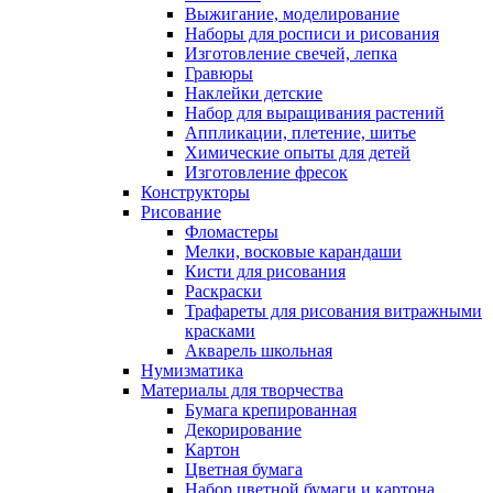
Выжигание, моделирование
Наборы для росписи и рисования
Изготовление свечей, лепка
Гравюры
Наклейки детские
Набор для выращивания растений
Аппликации, плетение, шитье
Химические опыты для детей
Изготовление фресок
Конструкторы
Рисование
Фломастеры
Мелки, восковые карандаши
Кисти для рисования
Раскраски
Трафареты для рисования витражными
красками
Акварель школьная
Нумизматика
Материалы для творчества
Бумага крепированная
Декорирование
Картон
Цветная бумага
Набор цветной бумаги и картона