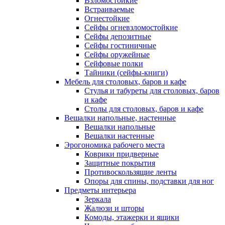
Взломостойкие
Встраиваемые
Огнестойкие
Сейфы огневзломостойкие
Сейфы депозитные
Сейфы гостиничные
Сейфы оружейные
Сейфовые полки
Тайники (сейфы-книги)
Мебель для столовых, баров и кафе
Стулья и табуреты для столовых, баров
и кафе
Столы для столовых, баров и кафе
Вешалки напольные, настенные
Вешалки напольные
Вешалки настенные
Эрогономика рабочего места
Коврики придверные
Защитные покрытия
Противоскользящие ленты
Опоры для спины, подставки для ног
Предметы интерьера
Зеркала
Жалюзи и шторы
Комоды, этажерки и ящики