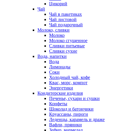
Цикорий
Чай
Чай в пакетиках
Чай листовой
Чай подарочный
Молоко, сливки
Молоко
Молоко сгущенное
Сливки питьевые
Сливки сухие
Вода, напитки
Вода
Лимонады
Соки
Холодный чай, кофе
Квас, морс, компот
Энергетики
Кондитерские изделия
Печенье, сухари и сушки
Конфеты
Шоколад и батончики
Круассаны, пироги
Леденцы, карамель и драже
Вафли, пряники
Зефир, мармелад