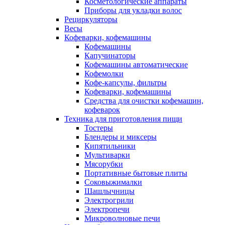
Косметологические аппараты
Приборы для укладки волос
Рециркуляторы
Весы
Кофеварки, кофемашины
Кофемашины
Капучинаторы
Кофемашины автоматические
Кофемолки
Кофе-капсулы, фильтры
Кофеварки, кофемашины
Средства для очистки кофемашин,
кофеварок
Техника для приготовления пищи
Тостеры
Блендеры и миксеры
Кипятильники
Мультиварки
Мясорубки
Портативные бытовые плиты
Соковыжималки
Шашлычницы
Электрогрили
Электропечи
Микроволновые печи