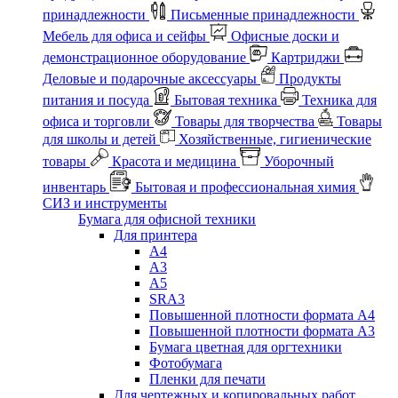
принадлежности
Письменные принадлежности
Мебель для офиса и сейфы
Офисные доски и
демонстрационное оборудование
Картриджи
Деловые и подарочные аксессуары
Продукты
питания и посуда
Бытовая техника
Техника для
офиса и торговли
Товары для творчества
Товары
для школы и детей
Хозяйственные, гигиенические
товары
Красота и медицина
Уборочный
инвентарь
Бытовая и профессиональная химия
СИЗ и инструменты
Бумага для офисной техники
Для принтера
А4
А3
А5
SRA3
Повышенной плотности формата А4
Повышенной плотности формата А3
Бумага цветная для оргтехники
Фотобумага
Пленки для печати
Для чертежных и копировальных работ