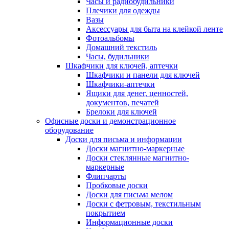
Часы и радиобудильники
Плечики для одежды
Вазы
Аксессуары для быта на клейкой ленте
Фотоальбомы
Домашний текстиль
Часы, будильники
Шкафчики для ключей, аптечки
Шкафчики и панели для ключей
Шкафчики-аптечки
Ящики для денег, ценностей,
документов, печатей
Брелоки для ключей
Офисные доски и демонстрационное
оборудование
Доски для письма и информации
Доски магнитно-маркерные
Доски стеклянные магнитно-
маркерные
Флипчарты
Пробковые доски
Доски для письма мелом
Доски с фетровым, текстильным
покрытием
Информационные доски