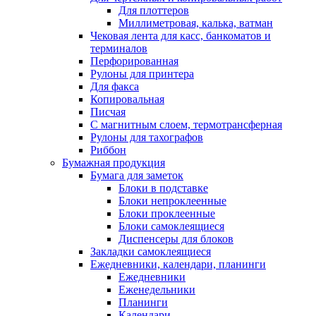
Для плоттеров
Миллиметровая, калька, ватман
Чековая лента для касс, банкоматов и
терминалов
Перфорированная
Рулоны для принтера
Для факса
Копировальная
Писчая
С магнитным слоем, термотрансферная
Рулоны для тахографов
Риббон
Бумажная продукция
Бумага для заметок
Блоки в подставке
Блоки непроклеенные
Блоки проклеенные
Блоки самоклеящиеся
Диспенсеры для блоков
Закладки самоклеящиеся
Ежедневники, календари, планинги
Ежедневники
Еженедельники
Планинги
Календари