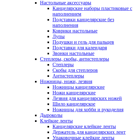
Настольные аксессуары
Канцелярские наборы пластиковые с
наполнением
Подставки канцелярские без
наполнения
Коврики настольные
Лупы
Подушки и гель для пальцев
Подставки для календаря
Звонки настольные
Степлеры, скобы, антистеплеры
Степлеры
Скобы для степлеров
Антистеплеры
Ножницы, ножи, лезвия
Ножницы канцелярские
Ножи канцелярские
Лезвия для канцелярских ножей
Шило канцелярское
Ножницы для хобби и рукоделия
Дыроколы
Клейкие ленты
Канцелярские клейкие ленты
Держатель для канцелярских лент
Упаковочные клейкие ленты