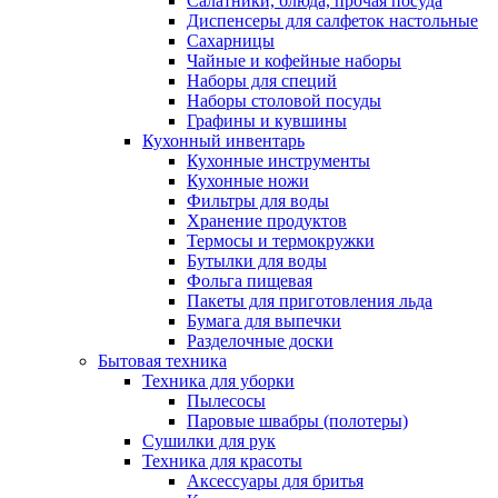
Салатники, блюда, прочая посуда
Диспенсеры для салфеток настольные
Сахарницы
Чайные и кофейные наборы
Наборы для специй
Наборы столовой посуды
Графины и кувшины
Кухонный инвентарь
Кухонные инструменты
Кухонные ножи
Фильтры для воды
Хранение продуктов
Термосы и термокружки
Бутылки для воды
Фольга пищевая
Пакеты для приготовления льда
Бумага для выпечки
Разделочные доски
Бытовая техника
Техника для уборки
Пылесосы
Паровые швабры (полотеры)
Сушилки для рук
Техника для красоты
Аксессуары для бритья