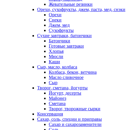
Жевательные резинки
Орехи, сухофрукты, джем, паста, мед, снэки
Орехи
Снеки
Джем, мед
Сухофрукты
Сухие завтраки, батончики
Батончики
Готовые завтраки
Хлопья
Мюсли
Каши
Сыр, масло, колбаса
Колбаса, бекон, ветчина
Масло сливочное
Сыр
Творог, сметана, йогурты
Йогурт, десерты
Майонез
Сметана
Творог, творожные сырки
Консервация
Сахар, соль, специи и приправы
Сахар и сахарозаменители
Соль