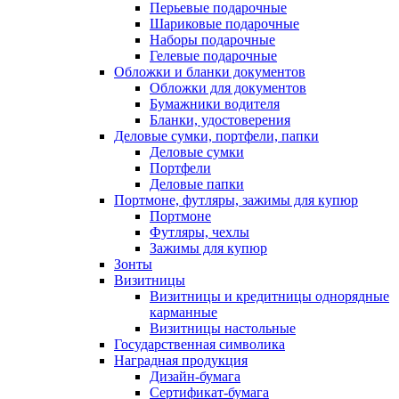
Перьевые подарочные
Шариковые подарочные
Наборы подарочные
Гелевые подарочные
Обложки и бланки документов
Обложки для документов
Бумажники водителя
Бланки, удостоверения
Деловые сумки, портфели, папки
Деловые сумки
Портфели
Деловые папки
Портмоне, футляры, зажимы для купюр
Портмоне
Футляры, чехлы
Зажимы для купюр
Зонты
Визитницы
Визитницы и кредитницы однорядные
карманные
Визитницы настольные
Государственная символика
Наградная продукция
Дизайн-бумага
Сертификат-бумага