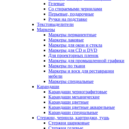
Гелевые
Со стираемыми чернилами
Перьевые, подарочные
Ручки на подставке
Текстовыделители
Маркеры
Маркеры перманентные
Маркеры лаковые
Маркеры для окон и стекла
Маркеры для CD и DVD
Для проекторных пленок
Маркеры для промышленной графики
Маркеры по ткани
Маркеры и воск для реставрации
мебели
Маркеры специальные
Карандаши
Карандаши чернографитовые
Карандаши механические
Карандаши цветные
Карандаши цветные акварельные
Карандаши специальные
Стержни, чернила, картриджи, тушь
Стержни шариковые
Стержни гелевые