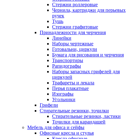
Стержни роллеровые
Чернила, картриджи для перьевых
ручек
Тушь
Стержни графитовые
Принадлежности для черчения
Линейки
Наборы чертежные
Готовальни, циркули
Бумага для рисования и черчения
Транспортиры
Рапидографы
Наборы запасных грифелей для
циркулей
Трафареты и лекала
Перья плакатные
Изографы
Угольники
Грифели
Стирательные резинки, точилки
Стирательные резинки, ластики
Точилки для карандашей
Мебель для офиса и сейфы
Офисные кресла и стулья
Кресла офисные