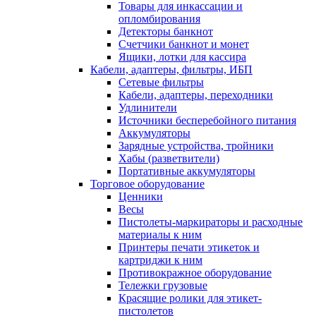
Товары для инкассации и
опломбирования
Детекторы банкнот
Счетчики банкнот и монет
Ящики, лотки для кассира
Кабели, адаптеры, фильтры, ИБП
Сетевые фильтры
Кабели, адаптеры, переходники
Удлинители
Источники бесперебойного питания
Аккумуляторы
Зарядные устройства, тройники
Хабы (разветвители)
Портативные аккумуляторы
Торговое оборудование
Ценники
Весы
Пистолеты-маркираторы и расходные
материалы к ним
Принтеры печати этикеток и
картриджи к ним
Противокражное оборудование
Тележки грузовые
Красящие ролики для этикет-
пистолетов