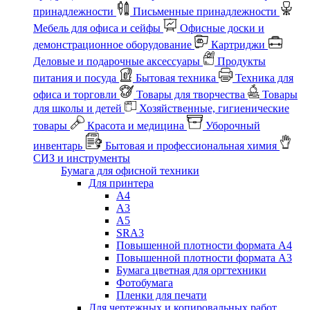
принадлежности
Письменные принадлежности
Мебель для офиса и сейфы
Офисные доски и
демонстрационное оборудование
Картриджи
Деловые и подарочные аксессуары
Продукты
питания и посуда
Бытовая техника
Техника для
офиса и торговли
Товары для творчества
Товары
для школы и детей
Хозяйственные, гигиенические
товары
Красота и медицина
Уборочный
инвентарь
Бытовая и профессиональная химия
СИЗ и инструменты
Бумага для офисной техники
Для принтера
А4
А3
А5
SRA3
Повышенной плотности формата А4
Повышенной плотности формата А3
Бумага цветная для оргтехники
Фотобумага
Пленки для печати
Для чертежных и копировальных работ