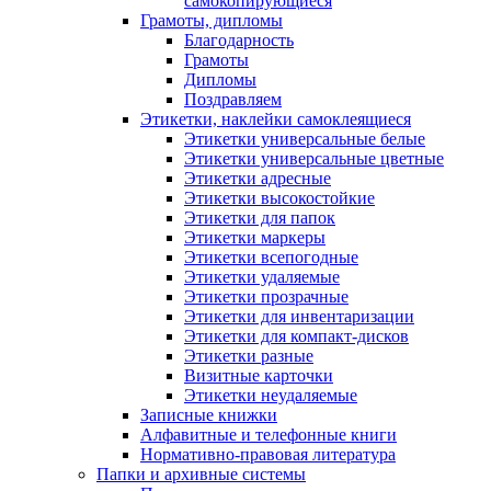
самокопирующиеся
Грамоты, дипломы
Благодарность
Грамоты
Дипломы
Поздравляем
Этикетки, наклейки самоклеящиеся
Этикетки универсальные белые
Этикетки универсальные цветные
Этикетки адресные
Этикетки высокостойкие
Этикетки для папок
Этикетки маркеры
Этикетки всепогодные
Этикетки удаляемые
Этикетки прозрачные
Этикетки для инвентаризации
Этикетки для компакт-дисков
Этикетки разные
Визитные карточки
Этикетки неудаляемые
Записные книжки
Алфавитные и телефонные книги
Нормативно-правовая литература
Папки и архивные системы