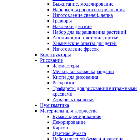
Выжигание, моделирование
Наборы для росписи и рисования
Изготовление свечей, лепка
Гравюры
Наклейки детские
Набор для выращивания растений
Аппликации, плетение, шитье
Химические опыты для детей
Изготовление фресок
Конструкторы
Рисование
Фломастеры
Мелки, восковые карандаши
Кисти для рисования
Раскраски
Трафареты для рисования витражными
красками
Акварель школьная
Нумизматика
Материалы для творчества
Бумага крепированная
Декорирование
Картон
Цветная бумага
Набор цветной бумаги и картона