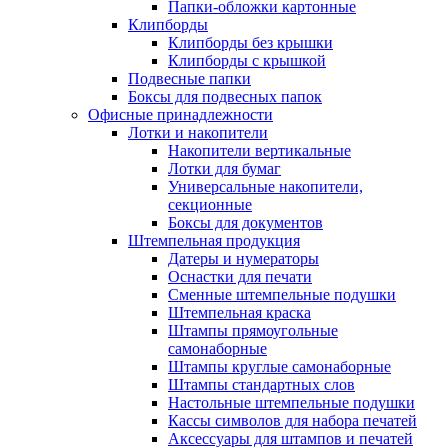
Папки-обложки картонные
Клипборды
Клипборды без крышки
Клипборды с крышкой
Подвесные папки
Боксы для подвесных папок
Офисные принадлежности
Лотки и накопители
Накопители вертикальные
Лотки для бумаг
Универсальные накопители,
секционные
Боксы для документов
Штемпельная продукция
Датеры и нумераторы
Оснастки для печати
Сменные штемпельные подушки
Штемпельная краска
Штампы прямоугольные
самонаборные
Штампы круглые самонаборные
Штампы стандартных слов
Настольные штемпельные подушки
Кассы символов для набора печатей
Аксессуары для штампов и печатей