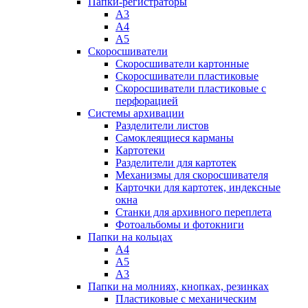
Папки-регистраторы
А3
А4
А5
Скоросшиватели
Скоросшиватели картонные
Скоросшиватели пластиковые
Скоросшиватели пластиковые с
перфорацией
Системы архивации
Разделители листов
Самоклеящиеся карманы
Картотеки
Разделители для картотек
Механизмы для скоросшивателя
Карточки для картотек, индексные
окна
Станки для архивного переплета
Фотоальбомы и фотокниги
Папки на кольцах
А4
А5
А3
Папки на молниях, кнопках, резинках
Пластиковые с механическим