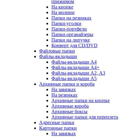
прижимом
На кнопке
На молнии
Папки на резинках
Папки-уголки
Папки-портфели
Папки-органайзеры
Папки на липучке
Конверт для CD/DVD
Файловые папки
Файлы-вкладыши
Файлы-вкладыши А4
Файлы-вкладыши А4+
Файлы-вкладыши А2, А3
Файлы-вкладыши А5
Архивные папки и короба
На завязках
На резинках
Архивные папки на кнопке
Архивные короба
Архивные боксы
Архивные папки для переплета
Адресные папки
Картонные папки
На завязках