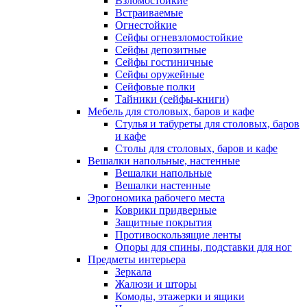
Взломостойкие
Встраиваемые
Огнестойкие
Сейфы огневзломостойкие
Сейфы депозитные
Сейфы гостиничные
Сейфы оружейные
Сейфовые полки
Тайники (сейфы-книги)
Мебель для столовых, баров и кафе
Стулья и табуреты для столовых, баров
и кафе
Столы для столовых, баров и кафе
Вешалки напольные, настенные
Вешалки напольные
Вешалки настенные
Эрогономика рабочего места
Коврики придверные
Защитные покрытия
Противоскользящие ленты
Опоры для спины, подставки для ног
Предметы интерьера
Зеркала
Жалюзи и шторы
Комоды, этажерки и ящики