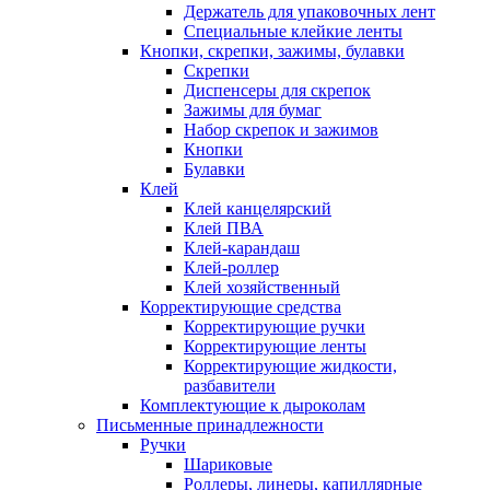
Держатель для упаковочных лент
Специальные клейкие ленты
Кнопки, скрепки, зажимы, булавки
Скрепки
Диспенсеры для скрепок
Зажимы для бумаг
Набор скрепок и зажимов
Кнопки
Булавки
Клей
Клей канцелярский
Клей ПВА
Клей-карандаш
Клей-роллер
Клей хозяйственный
Корректирующие средства
Корректирующие ручки
Корректирующие ленты
Корректирующие жидкости,
разбавители
Комплектующие к дыроколам
Письменные принадлежности
Ручки
Шариковые
Роллеры, линеры, капиллярные