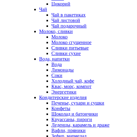
Цикорий
Чай
Чай в пакетиках
Чай листовой
Чай подарочный
Молоко, сливки
Молоко
Молоко сгущенное
Сливки питьевые
Сливки сухие
Вода, напитки
Вода
Лимонады
Соки
Холодный чай, кофе
Квас, морс, компот
Энергетики
Кондитерские изделия
Печенье, сухари и сушки
Конфеты
Шоколад и батончики
Круассаны, пироги
Леденцы, карамель и драже
Вафли, пряники
Зефир, мармелад