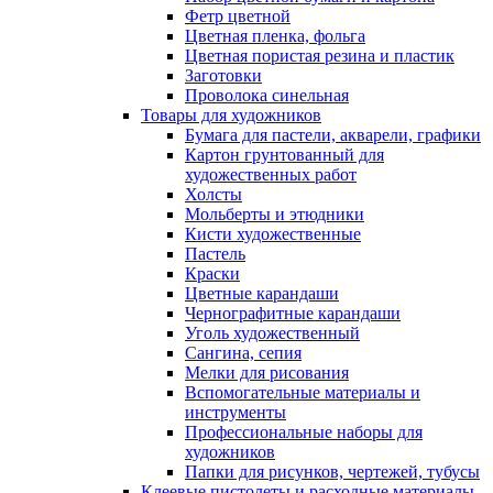
Фетр цветной
Цветная пленка, фольга
Цветная пористая резина и пластик
Заготовки
Проволока синельная
Товары для художников
Бумага для пастели, акварели, графики
Картон грунтованный для
художественных работ
Холсты
Мольберты и этюдники
Кисти художественные
Пастель
Краски
Цветные карандаши
Чернографитные карандаши
Уголь художественный
Сангина, сепия
Мелки для рисования
Вспомогательные материалы и
инструменты
Профессиональные наборы для
художников
Папки для рисунков, чертежей, тубусы
Клеевые пистолеты и расходные материалы