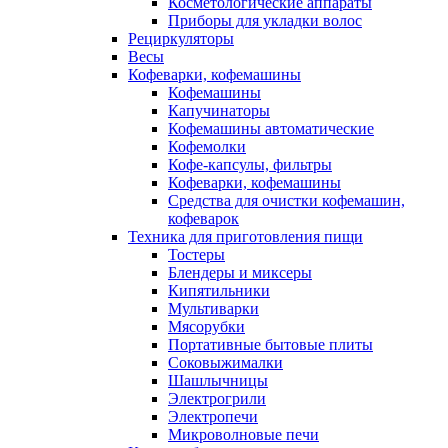
Косметологические аппараты
Приборы для укладки волос
Рециркуляторы
Весы
Кофеварки, кофемашины
Кофемашины
Капучинаторы
Кофемашины автоматические
Кофемолки
Кофе-капсулы, фильтры
Кофеварки, кофемашины
Средства для очистки кофемашин,
кофеварок
Техника для приготовления пищи
Тостеры
Блендеры и миксеры
Кипятильники
Мультиварки
Мясорубки
Портативные бытовые плиты
Соковыжималки
Шашлычницы
Электрогрили
Электропечи
Микроволновые печи