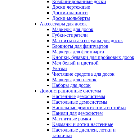
Комбинированные доски
Доски чертежные
Доски-планинги
Доски-мольберты
Аксессуары для досок
Маркеры для досок
Губки-стиратели
Магниты и аксессуары для досок
Блокноты для флипчартов
Маркеры для флипчарта
Кнопки, булавки для пробковых досок
Мел белый и цветной
Указки
Чистящие средства для досок
Маркеры для пленок
Наборы для досок
Демонстрационные системы
Настенные демосистемы
Настольные демосистемы
Напольные демосистемы и стойки
Панели для демосистем
Магнитные рамки
Карманы и лотки настенные
Настольные дисплеи, лотки и
таблички