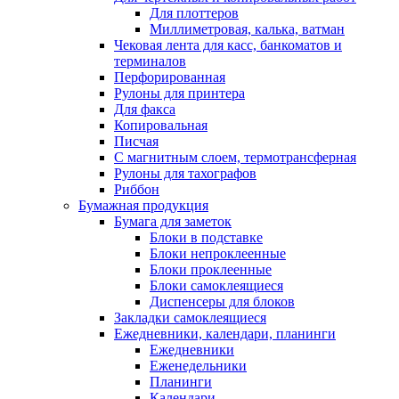
Для плоттеров
Миллиметровая, калька, ватман
Чековая лента для касс, банкоматов и
терминалов
Перфорированная
Рулоны для принтера
Для факса
Копировальная
Писчая
С магнитным слоем, термотрансферная
Рулоны для тахографов
Риббон
Бумажная продукция
Бумага для заметок
Блоки в подставке
Блоки непроклеенные
Блоки проклеенные
Блоки самоклеящиеся
Диспенсеры для блоков
Закладки самоклеящиеся
Ежедневники, календари, планинги
Ежедневники
Еженедельники
Планинги
Календари