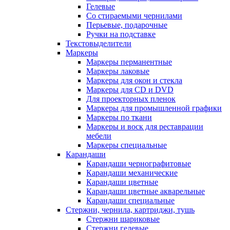
Гелевые
Со стираемыми чернилами
Перьевые, подарочные
Ручки на подставке
Текстовыделители
Маркеры
Маркеры перманентные
Маркеры лаковые
Маркеры для окон и стекла
Маркеры для CD и DVD
Для проекторных пленок
Маркеры для промышленной графики
Маркеры по ткани
Маркеры и воск для реставрации
мебели
Маркеры специальные
Карандаши
Карандаши чернографитовые
Карандаши механические
Карандаши цветные
Карандаши цветные акварельные
Карандаши специальные
Стержни, чернила, картриджи, тушь
Стержни шариковые
Стержни гелевые