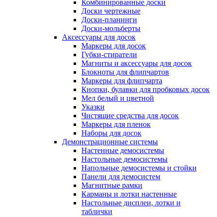
Комбинированные доски
Доски чертежные
Доски-планинги
Доски-мольберты
Аксессуары для досок
Маркеры для досок
Губки-стиратели
Магниты и аксессуары для досок
Блокноты для флипчартов
Маркеры для флипчарта
Кнопки, булавки для пробковых досок
Мел белый и цветной
Указки
Чистящие средства для досок
Маркеры для пленок
Наборы для досок
Демонстрационные системы
Настенные демосистемы
Настольные демосистемы
Напольные демосистемы и стойки
Панели для демосистем
Магнитные рамки
Карманы и лотки настенные
Настольные дисплеи, лотки и
таблички