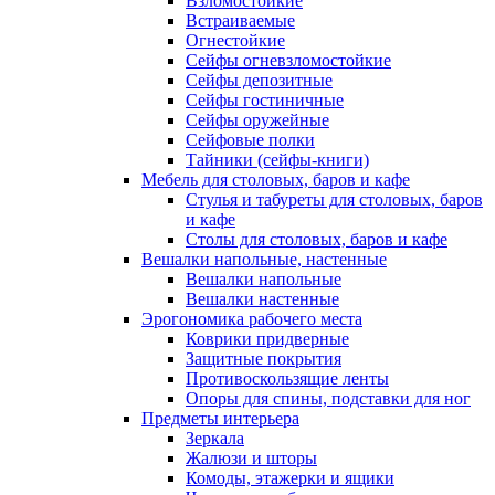
Взломостойкие
Встраиваемые
Огнестойкие
Сейфы огневзломостойкие
Сейфы депозитные
Сейфы гостиничные
Сейфы оружейные
Сейфовые полки
Тайники (сейфы-книги)
Мебель для столовых, баров и кафе
Стулья и табуреты для столовых, баров
и кафе
Столы для столовых, баров и кафе
Вешалки напольные, настенные
Вешалки напольные
Вешалки настенные
Эрогономика рабочего места
Коврики придверные
Защитные покрытия
Противоскользящие ленты
Опоры для спины, подставки для ног
Предметы интерьера
Зеркала
Жалюзи и шторы
Комоды, этажерки и ящики