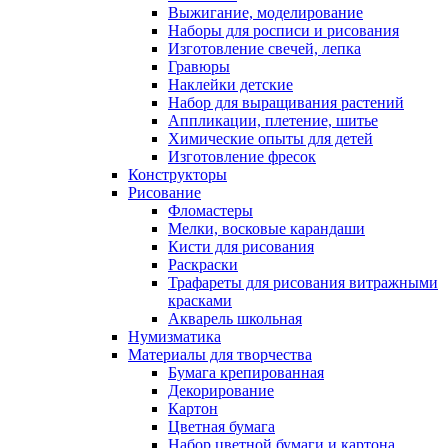
Выжигание, моделирование
Наборы для росписи и рисования
Изготовление свечей, лепка
Гравюры
Наклейки детские
Набор для выращивания растений
Аппликации, плетение, шитье
Химические опыты для детей
Изготовление фресок
Конструкторы
Рисование
Фломастеры
Мелки, восковые карандаши
Кисти для рисования
Раскраски
Трафареты для рисования витражными
красками
Акварель школьная
Нумизматика
Материалы для творчества
Бумага крепированная
Декорирование
Картон
Цветная бумага
Набор цветной бумаги и картона