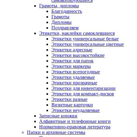
самокопирующиеся
Грамоты, дипломы
Благодарность
Грамоты
Дипломы
Поздравляем
Этикетки, наклейки самоклеящиеся
Этикетки универсальные белые
Этикетки универсальные цветные
Этикетки адресные
Этикетки высокостойкие
Этикетки для папок
Этикетки маркеры
Этикетки всепогодные
Этикетки удаляемые
Этикетки прозрачные
Этикетки для инвентаризации
Этикетки для компакт-дисков
Этикетки разные
Визитные карточки
Этикетки неудаляемые
Записные книжки
Алфавитные и телефонные книги
Нормативно-правовая литература
Папки и архивные системы