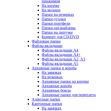
прижимом
На кнопке
На молнии
Папки на резинках
Папки-уголки
Папки-портфели
Папки-органайзеры
Папки на липучке
Конверт для CD/DVD
Файловые папки
Файлы-вкладыши
Файлы-вкладыши А4
Файлы-вкладыши А4+
Файлы-вкладыши А2, А3
Файлы-вкладыши А5
Архивные папки и короба
На завязках
На резинках
Архивные папки на кнопке
Архивные короба
Архивные боксы
Архивные папки для переплета
Адресные папки
Картонные папки
На завязках