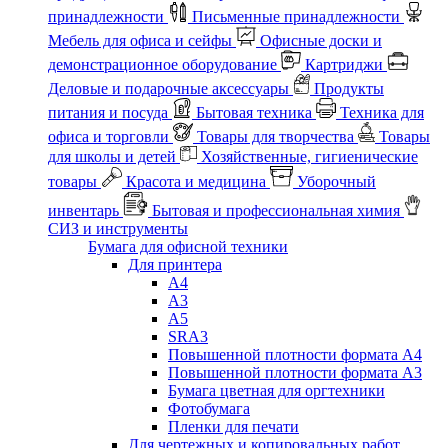
принадлежности
Письменные принадлежности
Мебель для офиса и сейфы
Офисные доски и
демонстрационное оборудование
Картриджи
Деловые и подарочные аксессуары
Продукты
питания и посуда
Бытовая техника
Техника для
офиса и торговли
Товары для творчества
Товары
для школы и детей
Хозяйственные, гигиенические
товары
Красота и медицина
Уборочный
инвентарь
Бытовая и профессиональная химия
СИЗ и инструменты
Бумага для офисной техники
Для принтера
А4
А3
А5
SRA3
Повышенной плотности формата А4
Повышенной плотности формата А3
Бумага цветная для оргтехники
Фотобумага
Пленки для печати
Для чертежных и копировальных работ