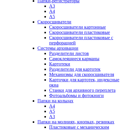
Папки-регистраторы
А3
А4
А5
Скоросшиватели
Скоросшиватели картонные
Скоросшиватели пластиковые
Скоросшиватели пластиковые с
перфорацией
Системы архивации
Разделители листов
Самоклеящиеся карманы
Картотеки
Разделители для картотек
Механизмы для скоросшивателя
Карточки для картотек, индексные
окна
Станки для архивного переплета
Фотоальбомы и фотокниги
Папки на кольцах
А4
А5
А3
Папки на молниях, кнопках, резинках
Пластиковые с механическим