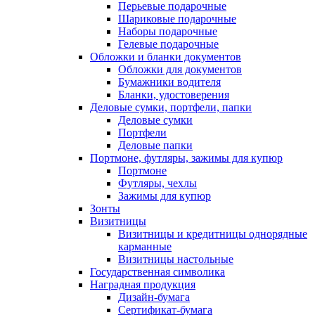
Перьевые подарочные
Шариковые подарочные
Наборы подарочные
Гелевые подарочные
Обложки и бланки документов
Обложки для документов
Бумажники водителя
Бланки, удостоверения
Деловые сумки, портфели, папки
Деловые сумки
Портфели
Деловые папки
Портмоне, футляры, зажимы для купюр
Портмоне
Футляры, чехлы
Зажимы для купюр
Зонты
Визитницы
Визитницы и кредитницы однорядные
карманные
Визитницы настольные
Государственная символика
Наградная продукция
Дизайн-бумага
Сертификат-бумага