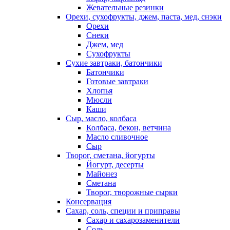
Жевательные резинки
Орехи, сухофрукты, джем, паста, мед, снэки
Орехи
Снеки
Джем, мед
Сухофрукты
Сухие завтраки, батончики
Батончики
Готовые завтраки
Хлопья
Мюсли
Каши
Сыр, масло, колбаса
Колбаса, бекон, ветчина
Масло сливочное
Сыр
Творог, сметана, йогурты
Йогурт, десерты
Майонез
Сметана
Творог, творожные сырки
Консервация
Сахар, соль, специи и приправы
Сахар и сахарозаменители
Соль