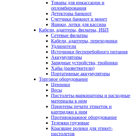
Товары для инкассации и
опломбирования
Детекторы банкнот
Счетчики банкнот и монет
Ящики, лотки для кассира
Кабели, адаптеры, фильтры, ИБП
Сетевые фильтры
Кабели, адаптеры, переходники
Удлинители
Источники бесперебойного питания
Аккумуляторы
Зарядные устройства, тройники
Хабы (разветвители)
Портативные аккумуляторы
Торговое оборудование
Ценники
Весы
Пистолеты-маркираторы и расходные
материалы к ним
Принтеры печати этикеток и
картриджи к ним
Противокражное оборудование
Тележки грузовые
Красящие ролики для этикет-
пистолетов