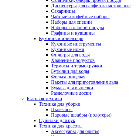
Салатники, блюда, прочая посуда
Диспенсеры для салфеток настольные
Сахарницы
Чайные и кофейные наборы
Наборы для специй
Наборы столовой посуды
Графины и кувшины
Кухонный инвентарь
Кухонные инструменты
Кухонные ножи
Фильтры для воды
Хранение продуктов
Термосы и термокружки
Бутылки для воды
Фольга пищевая
Пакеты для приготовления льда
Бумага для выпечки
Разделочные доски
Бытовая техника
Техника для уборки
Пылесосы
Паровые швабры (полотеры)
Сушилки для рук
Техника для красоты
Аксессуары для бритья