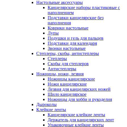
Настольные аксессуары
Канцелярские наборы пластиковые с
наполнением
Подставки канцелярские без
наполнения
Коврики настольные
Лупы
Подушки и гель для пальцев
Подставки для календаря
Звонки настольные
Степлеры, скобы, антистеплеры
Степлеры
Скобы для степлеров
Антистеплеры
Ножницы, ножи, лезвия
Ножницы канцелярские
Ножи канцелярские
Лезвия для канцелярских ножей
Шило канцелярское
Ножницы для хобби и рукоделия
Дыроколы
Клейкие ленты
Канцелярские клейкие ленты
Держатель для канцелярских лент
Упаковочные клейкие ленты