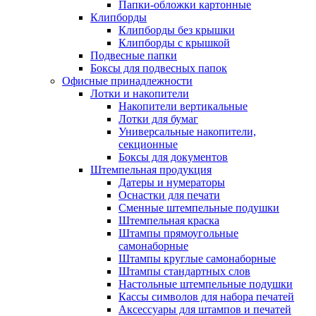
Папки-обложки картонные
Клипборды
Клипборды без крышки
Клипборды с крышкой
Подвесные папки
Боксы для подвесных папок
Офисные принадлежности
Лотки и накопители
Накопители вертикальные
Лотки для бумаг
Универсальные накопители,
секционные
Боксы для документов
Штемпельная продукция
Датеры и нумераторы
Оснастки для печати
Сменные штемпельные подушки
Штемпельная краска
Штампы прямоугольные
самонаборные
Штампы круглые самонаборные
Штампы стандартных слов
Настольные штемпельные подушки
Кассы символов для набора печатей
Аксессуары для штампов и печатей