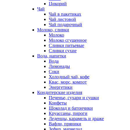
Цикорий
Чай
Чай в пакетиках
Чай листовой
Чай подарочный
Молоко, сливки
Молоко
Молоко сгущенное
Сливки питьевые
Сливки сухие
Вода, напитки
Вода
Лимонады
Соки
Холодный чай, кофе
Квас, морс, компот
Энергетики
Кондитерские изделия
Печенье, сухари и сушки
Конфеты
Шоколад и батончики
Круассаны, пироги
Леденцы, карамель и драже
Вафли, пряники
Зефир, мармелад