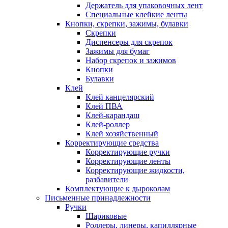
Держатель для упаковочных лент
Специальные клейкие ленты
Кнопки, скрепки, зажимы, булавки
Скрепки
Диспенсеры для скрепок
Зажимы для бумаг
Набор скрепок и зажимов
Кнопки
Булавки
Клей
Клей канцелярский
Клей ПВА
Клей-карандаш
Клей-роллер
Клей хозяйственный
Корректирующие средства
Корректирующие ручки
Корректирующие ленты
Корректирующие жидкости,
разбавители
Комплектующие к дыроколам
Письменные принадлежности
Ручки
Шариковые
Роллеры, линеры, капиллярные