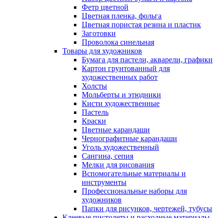
Фетр цветной
Цветная пленка, фольга
Цветная пористая резина и пластик
Заготовки
Проволока синельная
Товары для художников
Бумага для пастели, акварели, графики
Картон грунтованный для
художественных работ
Холсты
Мольберты и этюдники
Кисти художественные
Пастель
Краски
Цветные карандаши
Чернографитные карандаши
Уголь художественный
Сангина, сепия
Мелки для рисования
Вспомогательные материалы и
инструменты
Профессиональные наборы для
художников
Папки для рисунков, чертежей, тубусы
Клеевые пистолеты и расходные материалы