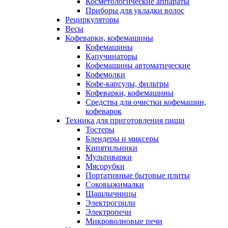
Косметологические аппараты
Приборы для укладки волос
Рециркуляторы
Весы
Кофеварки, кофемашины
Кофемашины
Капучинаторы
Кофемашины автоматические
Кофемолки
Кофе-капсулы, фильтры
Кофеварки, кофемашины
Средства для очистки кофемашин,
кофеварок
Техника для приготовления пищи
Тостеры
Блендеры и миксеры
Кипятильники
Мультиварки
Мясорубки
Портативные бытовые плиты
Соковыжималки
Шашлычницы
Электрогрили
Электропечи
Микроволновые печи