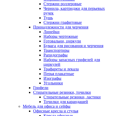
Стержни роллеровые
Чернила, картриджи для перьевых
ручек
Тушь
Стержни графитовые
Принадлежности для черчения
Линейки
Наборы чертежные
Готовальни, циркули
Бумага для рисования и черчения
Транспортиры
Рапидографы
Наборы запасных грифелей для
циркулей
Трафареты и лекала
Перья плакатные
Изографы
Угольники
Грифели
Стирательные резинки, точилки
Стирательные резинки, ластики
Точилки для карандашей
Мебель для офиса и сейфы
Офисные кресла и стулья
Кресла офисные