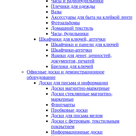
Часы и радиобудильники
Плечики для одежды
Вазы
Аксессуары для быта на клейкой ленте
Фотоальбомы
Домашний текстиль
Часы, будильники
Шкафчики для ключей, аптечки
Шкафчики и панели для ключей
Шкафчики-аптечки
Ящики для денег, ценностей,
документов, печатей
Брелоки для ключей
Офисные доски и демонстрационное
оборудование
Доски для письма и информации
Доски магнитно-маркерные
Доски стеклянные магнитно-
маркерные
Флипчарты
Пробковые доски
Доски для письма мелом
Доски с фетровым, текстильным
покрытием
Информационные доски