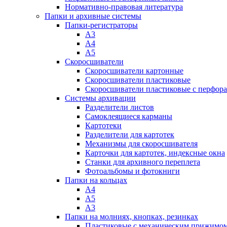
Нормативно-правовая литература
Папки и архивные системы
Папки-регистраторы
А3
А4
А5
Скоросшиватели
Скоросшиватели картонные
Скоросшиватели пластиковые
Скоросшиватели пластиковые с перфор
Системы архивации
Разделители листов
Самоклеящиеся карманы
Картотеки
Разделители для картотек
Механизмы для скоросшивателя
Карточки для картотек, индексные окна
Станки для архивного переплета
Фотоальбомы и фотокниги
Папки на кольцах
А4
А5
А3
Папки на молниях, кнопках, резинках
Пластиковые с механическим прижимо