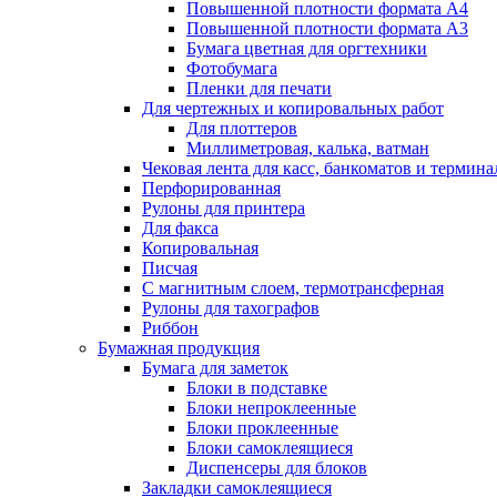
Повышенной плотности формата А4
Повышенной плотности формата А3
Бумага цветная для оргтехники
Фотобумага
Пленки для печати
Для чертежных и копировальных работ
Для плоттеров
Миллиметровая, калька, ватман
Чековая лента для касс, банкоматов и термина
Перфорированная
Рулоны для принтера
Для факса
Копировальная
Писчая
С магнитным слоем, термотрансферная
Рулоны для тахографов
Риббон
Бумажная продукция
Бумага для заметок
Блоки в подставке
Блоки непроклеенные
Блоки проклеенные
Блоки самоклеящиеся
Диспенсеры для блоков
Закладки самоклеящиеся