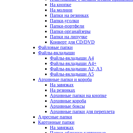
На кнопке
На молнии
Папки на резинках
Папки-уголки
Папки-портфели
Папки-органайзеры
Папки на липучке
Конверт для CD/DVD
Файловые папки
Файлы-вкладыши
Файлы-вкладыши А4
Файлы-вкладыши А4+
Файлы-вкладыши А2, А3
Файлы-вкладыши А5
Архивные папки и короба
На завязках
На резинках
Архивные папки на кнопке
Архивные короба
Архивные боксы
Архивные папки для переплета
Адресные папки
Картонные папки
На завязках
Папки-обложки картонные