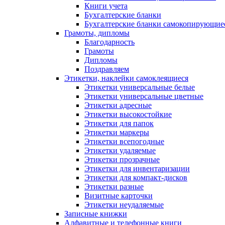
Книги учета
Бухгалтерские бланки
Бухгалтерские бланки самокопирующие
Грамоты, дипломы
Благодарность
Грамоты
Дипломы
Поздравляем
Этикетки, наклейки самоклеящиеся
Этикетки универсальные белые
Этикетки универсальные цветные
Этикетки адресные
Этикетки высокостойкие
Этикетки для папок
Этикетки маркеры
Этикетки всепогодные
Этикетки удаляемые
Этикетки прозрачные
Этикетки для инвентаризации
Этикетки для компакт-дисков
Этикетки разные
Визитные карточки
Этикетки неудаляемые
Записные книжки
Алфавитные и телефонные книги