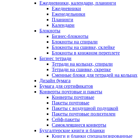
Ежедневники, календари, планинги
Ежедневники
Еженедельники
Планинги
Календари
Блокноты
Бизнес-блокноты
Блокноты на спирали
Блокноты на сшивке, склейке
Блокноты в книжном переплете
Бизнес тетради
Тетради на кольцах, спирали
Тетради на сшивке, скрепке
Сменные блоки для тетрадей на кольцах
Дизайн бумага
Бумага для сертификатов
Конверты почтовые и пакеты
Конверты почтовые
Пакеты почтовые
Пакеты с воздушной подушкой
Пакеты почтовые полиэтилен
Сейф-пакеты
Самоклеящиеся конверты
Бухгалтерские книги и бланки
Книги и бланки специализированные