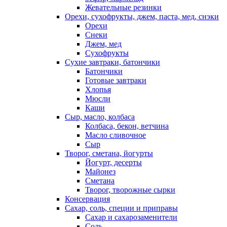
Жевательные резинки
Орехи, сухофрукты, джем, паста, мед, снэки
Орехи
Снеки
Джем, мед
Сухофрукты
Сухие завтраки, батончики
Батончики
Готовые завтраки
Хлопья
Мюсли
Каши
Сыр, масло, колбаса
Колбаса, бекон, ветчина
Масло сливочное
Сыр
Творог, сметана, йогурты
Йогурт, десерты
Майонез
Сметана
Творог, творожные сырки
Консервация
Сахар, соль, специи и приправы
Сахар и сахарозаменители
Соль