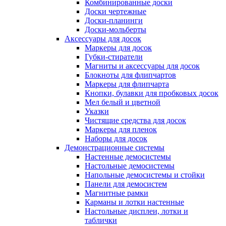
Комбинированные доски
Доски чертежные
Доски-планинги
Доски-мольберты
Аксессуары для досок
Маркеры для досок
Губки-стиратели
Магниты и аксессуары для досок
Блокноты для флипчартов
Маркеры для флипчарта
Кнопки, булавки для пробковых досок
Мел белый и цветной
Указки
Чистящие средства для досок
Маркеры для пленок
Наборы для досок
Демонстрационные системы
Настенные демосистемы
Настольные демосистемы
Напольные демосистемы и стойки
Панели для демосистем
Магнитные рамки
Карманы и лотки настенные
Настольные дисплеи, лотки и
таблички