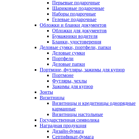
Перьевые подарочные
Шариковые подарочные
Наборы подарочные
Гелевые подарочные
Обложки и бланки документов
Обложки для документов
Бумажники водителя
Бланки, удостоверения
Деловые сумки, портфели, папки
Деловые сумки
Портфели
Деловые папки
Портмоне, футляры, зажимы для купюр
Портмоне
Футляры, чехлы
Зажимы для купюр
Зонты
Визитницы
Визитницы и кредитницы однорядные
карманные
Визитницы настольные
Государственная символика
Наградная продукция
Дизайн-бумага
Сертификат-бумага