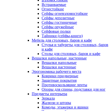
Взломостойкие
Встраиваемые
Огнестойкие
Сейфы огневзломостойкие
Сейфы депозитные
Сейфы гостиничные
Сейфы оружейные
Сейфовые полки
Тайники (сейфы-книги)
Мебель для столовых, баров и кафе
Стулья и табуреты для столовых, баров
и кафе
Столы для столовых, баров и кафе
Вешалки напольные, настенные
Вешалки напольные
Вешалки настенные
Эрогономика рабочего места
Коврики придверные
Защитные покрытия
Противоскользящие ленты
Опоры для спины, подставки для ног
Предметы интерьера
Зеркала
Жалюзи и шторы
Комоды, этажерки и ящики