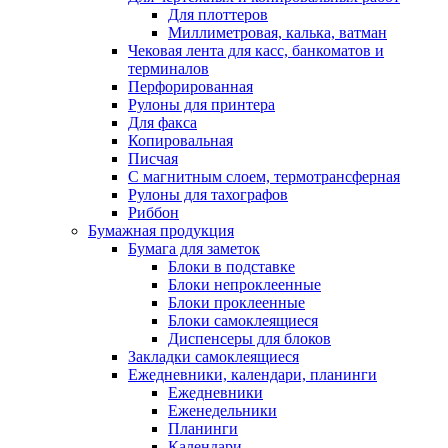
Для плоттеров
Миллиметровая, калька, ватман
Чековая лента для касс, банкоматов и
терминалов
Перфорированная
Рулоны для принтера
Для факса
Копировальная
Писчая
С магнитным слоем, термотрансферная
Рулоны для тахографов
Риббон
Бумажная продукция
Бумага для заметок
Блоки в подставке
Блоки непроклеенные
Блоки проклеенные
Блоки самоклеящиеся
Диспенсеры для блоков
Закладки самоклеящиеся
Ежедневники, календари, планинги
Ежедневники
Еженедельники
Планинги
Календари