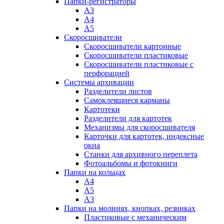
Папки-регистраторы
А3
А4
А5
Скоросшиватели
Скоросшиватели картонные
Скоросшиватели пластиковые
Скоросшиватели пластиковые с
перфорацией
Системы архивации
Разделители листов
Самоклеящиеся карманы
Картотеки
Разделители для картотек
Механизмы для скоросшивателя
Карточки для картотек, индексные
окна
Станки для архивного переплета
Фотоальбомы и фотокниги
Папки на кольцах
А4
А5
А3
Папки на молниях, кнопках, резинках
Пластиковые с механическим