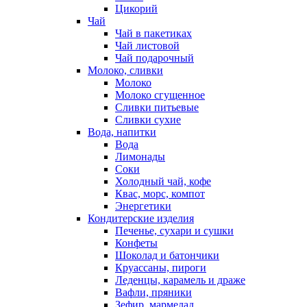
Цикорий
Чай
Чай в пакетиках
Чай листовой
Чай подарочный
Молоко, сливки
Молоко
Молоко сгущенное
Сливки питьевые
Сливки сухие
Вода, напитки
Вода
Лимонады
Соки
Холодный чай, кофе
Квас, морс, компот
Энергетики
Кондитерские изделия
Печенье, сухари и сушки
Конфеты
Шоколад и батончики
Круассаны, пироги
Леденцы, карамель и драже
Вафли, пряники
Зефир, мармелад