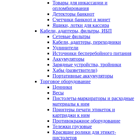
Товары для инкассации и
опломбирования
Детекторы банкнот
Счетчики банкнот и монет
Ящики, лотки для кассира
Кабели, адаптеры, фильтры, ИБП
Сетевые фильтры
Кабели, адаптеры, переходники
Удлинители
Источники бесперебойного питания
Аккумуляторы
Зарядные устройства, тройники
Хабы (разветвители)
Портативные аккумуляторы
Торговое оборудование
Ценники
Весы
Пистолеты-маркираторы и расходные
материалы к ним
Принтеры печати этикеток и
картриджи к ним
Противокражное оборудование
Тележки грузовые
Красящие ролики для этикет-
пистолетов