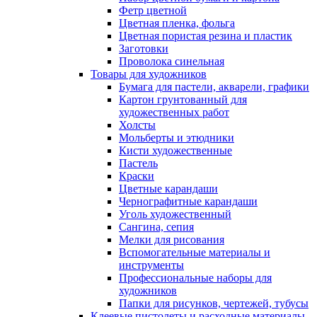
Фетр цветной
Цветная пленка, фольга
Цветная пористая резина и пластик
Заготовки
Проволока синельная
Товары для художников
Бумага для пастели, акварели, графики
Картон грунтованный для
художественных работ
Холсты
Мольберты и этюдники
Кисти художественные
Пастель
Краски
Цветные карандаши
Чернографитные карандаши
Уголь художественный
Сангина, сепия
Мелки для рисования
Вспомогательные материалы и
инструменты
Профессиональные наборы для
художников
Папки для рисунков, чертежей, тубусы
Клеевые пистолеты и расходные материалы