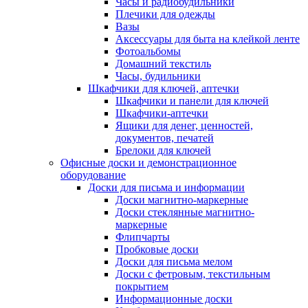
Часы и радиобудильники
Плечики для одежды
Вазы
Аксессуары для быта на клейкой ленте
Фотоальбомы
Домашний текстиль
Часы, будильники
Шкафчики для ключей, аптечки
Шкафчики и панели для ключей
Шкафчики-аптечки
Ящики для денег, ценностей,
документов, печатей
Брелоки для ключей
Офисные доски и демонстрационное
оборудование
Доски для письма и информации
Доски магнитно-маркерные
Доски стеклянные магнитно-
маркерные
Флипчарты
Пробковые доски
Доски для письма мелом
Доски с фетровым, текстильным
покрытием
Информационные доски