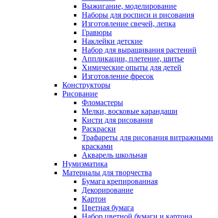
Выжигание, моделирование
Наборы для росписи и рисования
Изготовление свечей, лепка
Гравюры
Наклейки детские
Набор для выращивания растений
Аппликации, плетение, шитье
Химические опыты для детей
Изготовление фресок
Конструкторы
Рисование
Фломастеры
Мелки, восковые карандаши
Кисти для рисования
Раскраски
Трафареты для рисования витражными
красками
Акварель школьная
Нумизматика
Материалы для творчества
Бумага крепированная
Декорирование
Картон
Цветная бумага
Набор цветной бумаги и картона