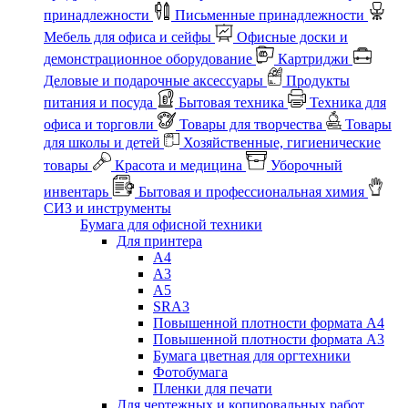
принадлежности
Письменные принадлежности
Мебель для офиса и сейфы
Офисные доски и
демонстрационное оборудование
Картриджи
Деловые и подарочные аксессуары
Продукты
питания и посуда
Бытовая техника
Техника для
офиса и торговли
Товары для творчества
Товары
для школы и детей
Хозяйственные, гигиенические
товары
Красота и медицина
Уборочный
инвентарь
Бытовая и профессиональная химия
СИЗ и инструменты
Бумага для офисной техники
Для принтера
А4
А3
А5
SRA3
Повышенной плотности формата А4
Повышенной плотности формата А3
Бумага цветная для оргтехники
Фотобумага
Пленки для печати
Для чертежных и копировальных работ