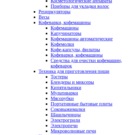
Косметологические аппараты
Приборы для укладки волос
Рециркуляторы
Весы
Кофеварки, кофемашины
Кофемашины
Капучинаторы
Кофемашины автоматические
Кофемолки
Кофе-капсулы, фильтры
Кофеварки, кофемашины
Средства для очистки кофемашин,
кофеварок
Техника для приготовления пищи
Тостеры
Блендеры и миксеры
Кипятильники
Мультиварки
Мясорубки
Портативные бытовые плиты
Соковыжималки
Шашлычницы
Электрогрили
Электропечи
Микроволновые печи