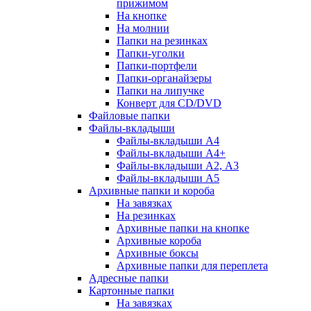
прижимом
На кнопке
На молнии
Папки на резинках
Папки-уголки
Папки-портфели
Папки-органайзеры
Папки на липучке
Конверт для CD/DVD
Файловые папки
Файлы-вкладыши
Файлы-вкладыши А4
Файлы-вкладыши А4+
Файлы-вкладыши А2, А3
Файлы-вкладыши А5
Архивные папки и короба
На завязках
На резинках
Архивные папки на кнопке
Архивные короба
Архивные боксы
Архивные папки для переплета
Адресные папки
Картонные папки
На завязках