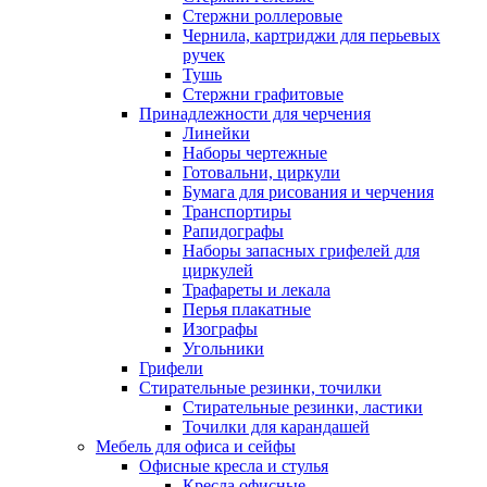
Стержни роллеровые
Чернила, картриджи для перьевых
ручек
Тушь
Стержни графитовые
Принадлежности для черчения
Линейки
Наборы чертежные
Готовальни, циркули
Бумага для рисования и черчения
Транспортиры
Рапидографы
Наборы запасных грифелей для
циркулей
Трафареты и лекала
Перья плакатные
Изографы
Угольники
Грифели
Стирательные резинки, точилки
Стирательные резинки, ластики
Точилки для карандашей
Мебель для офиса и сейфы
Офисные кресла и стулья
Кресла офисные