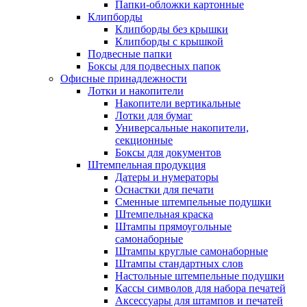
Папки-обложки картонные
Клипборды
Клипборды без крышки
Клипборды с крышкой
Подвесные папки
Боксы для подвесных папок
Офисные принадлежности
Лотки и накопители
Накопители вертикальные
Лотки для бумаг
Универсальные накопители,
секционные
Боксы для документов
Штемпельная продукция
Датеры и нумераторы
Оснастки для печати
Сменные штемпельные подушки
Штемпельная краска
Штампы прямоугольные
самонаборные
Штампы круглые самонаборные
Штампы стандартных слов
Настольные штемпельные подушки
Кассы символов для набора печатей
Аксессуары для штампов и печатей