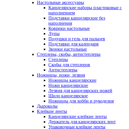
Настольные аксессуары
Канцелярские наборы пластиковые с
наполнением
Подставки канцелярские без
наполнения
Коврики настольные
Лупы
Подушки и гель для пальцев
Подставки для календаря
Звонки настольные
Степлеры, скобы, антистеплеры
Степлеры
Скобы для степлеров
Антистеплеры
Ножницы, ножи, лезвия
Ножницы канцелярские
Ножи канцелярские
Лезвия для канцелярских ножей
Шило канцелярское
Ножницы для хобби и рукоделия
Дыроколы
Клейкие ленты
Канцелярские клейкие ленты
Держатель для канцелярских лент
Упаковочные клейкие ленты