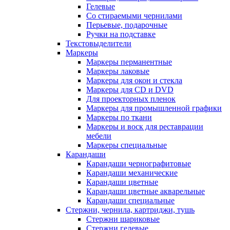
Гелевые
Со стираемыми чернилами
Перьевые, подарочные
Ручки на подставке
Текстовыделители
Маркеры
Маркеры перманентные
Маркеры лаковые
Маркеры для окон и стекла
Маркеры для CD и DVD
Для проекторных пленок
Маркеры для промышленной графики
Маркеры по ткани
Маркеры и воск для реставрации
мебели
Маркеры специальные
Карандаши
Карандаши чернографитовые
Карандаши механические
Карандаши цветные
Карандаши цветные акварельные
Карандаши специальные
Стержни, чернила, картриджи, тушь
Стержни шариковые
Стержни гелевые