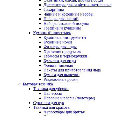
Салатники, блюда, прочая посуда
Диспенсеры для салфеток настольные
Сахарницы
Чайные и кофейные наборы
Наборы для специй
Наборы столовой посуды
Графины и кувшины
Кухонный инвентарь
Кухонные инструменты
Кухонные ножи
Фильтры для воды
Хранение продуктов
Термосы и термокружки
Бутылки для воды
Фольга пищевая
Пакеты для приготовления льда
Бумага для выпечки
Разделочные доски
Бытовая техника
Техника для уборки
Пылесосы
Паровые швабры (полотеры)
Сушилки для рук
Техника для красоты
Аксессуары для бритья