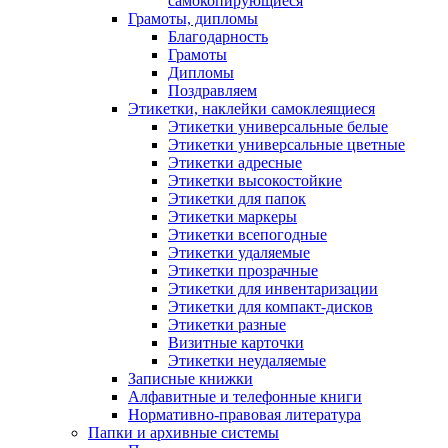
самокопирующиеся
Грамоты, дипломы
Благодарность
Грамоты
Дипломы
Поздравляем
Этикетки, наклейки самоклеящиеся
Этикетки универсальные белые
Этикетки универсальные цветные
Этикетки адресные
Этикетки высокостойкие
Этикетки для папок
Этикетки маркеры
Этикетки всепогодные
Этикетки удаляемые
Этикетки прозрачные
Этикетки для инвентаризации
Этикетки для компакт-дисков
Этикетки разные
Визитные карточки
Этикетки неудаляемые
Записные книжки
Алфавитные и телефонные книги
Нормативно-правовая литература
Папки и архивные системы