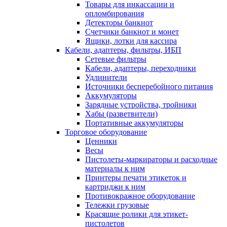
Товары для инкассации и
опломбирования
Детекторы банкнот
Счетчики банкнот и монет
Ящики, лотки для кассира
Кабели, адаптеры, фильтры, ИБП
Сетевые фильтры
Кабели, адаптеры, переходники
Удлинители
Источники бесперебойного питания
Аккумуляторы
Зарядные устройства, тройники
Хабы (разветвители)
Портативные аккумуляторы
Торговое оборудование
Ценники
Весы
Пистолеты-маркираторы и расходные
материалы к ним
Принтеры печати этикеток и
картриджи к ним
Противокражное оборудование
Тележки грузовые
Красящие ролики для этикет-
пистолетов