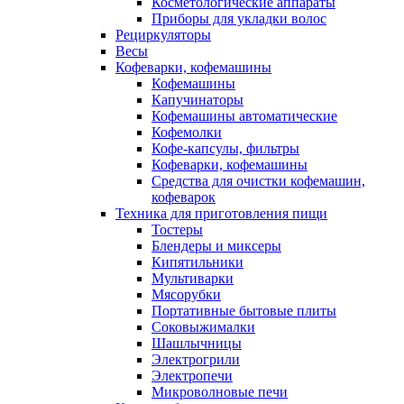
Косметологические аппараты
Приборы для укладки волос
Рециркуляторы
Весы
Кофеварки, кофемашины
Кофемашины
Капучинаторы
Кофемашины автоматические
Кофемолки
Кофе-капсулы, фильтры
Кофеварки, кофемашины
Средства для очистки кофемашин,
кофеварок
Техника для приготовления пищи
Тостеры
Блендеры и миксеры
Кипятильники
Мультиварки
Мясорубки
Портативные бытовые плиты
Соковыжималки
Шашлычницы
Электрогрили
Электропечи
Микроволновые печи