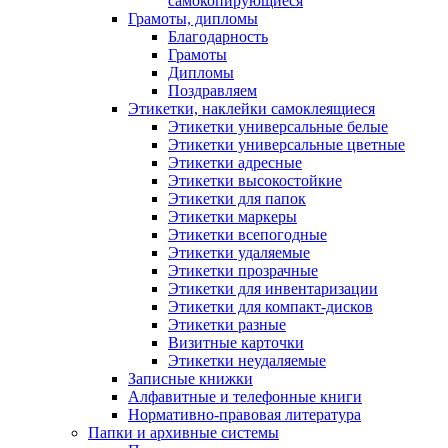
самокопирующиеся
Грамоты, дипломы
Благодарность
Грамоты
Дипломы
Поздравляем
Этикетки, наклейки самоклеящиеся
Этикетки универсальные белые
Этикетки универсальные цветные
Этикетки адресные
Этикетки высокостойкие
Этикетки для папок
Этикетки маркеры
Этикетки всепогодные
Этикетки удаляемые
Этикетки прозрачные
Этикетки для инвентаризации
Этикетки для компакт-дисков
Этикетки разные
Визитные карточки
Этикетки неудаляемые
Записные книжки
Алфавитные и телефонные книги
Нормативно-правовая литература
Папки и архивные системы