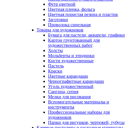
Фетр цветной
Цветная пленка, фольга
Цветная пористая резина и пластик
Заготовки
Проволока синельная
Товары для художников
Бумага для пастели, акварели, графики
Картон грунтованный для
художественных работ
Холсты
Мольберты и этюдники
Кисти художественные
Пастель
Краски
Цветные карандаши
Чернографитные карандаши
Уголь художественный
Сангина, сепия
Мелки для рисования
Вспомогательные материалы и
инструменты
Профессиональные наборы для
художников
Папки для рисунков, чертежей, тубусы
Клеевые пистолеты и расходные материалы