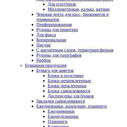
Для плоттеров
Миллиметровая, калька, ватман
Чековая лента для касс, банкоматов и
терминалов
Перфорированная
Рулоны для принтера
Для факса
Копировальная
Писчая
С магнитным слоем, термотрансферная
Рулоны для тахографов
Риббон
Бумажная продукция
Бумага для заметок
Блоки в подставке
Блоки непроклеенные
Блоки проклеенные
Блоки самоклеящиеся
Диспенсеры для блоков
Закладки самоклеящиеся
Ежедневники, календари, планинги
Ежедневники
Еженедельники
Планинги
Календари