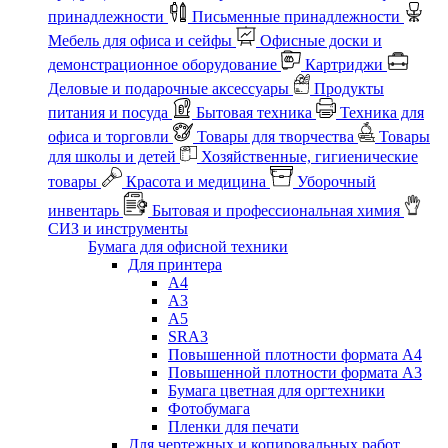
принадлежности
Письменные принадлежности
Мебель для офиса и сейфы
Офисные доски и
демонстрационное оборудование
Картриджи
Деловые и подарочные аксессуары
Продукты
питания и посуда
Бытовая техника
Техника для
офиса и торговли
Товары для творчества
Товары
для школы и детей
Хозяйственные, гигиенические
товары
Красота и медицина
Уборочный
инвентарь
Бытовая и профессиональная химия
СИЗ и инструменты
Бумага для офисной техники
Для принтера
А4
А3
А5
SRA3
Повышенной плотности формата А4
Повышенной плотности формата А3
Бумага цветная для оргтехники
Фотобумага
Пленки для печати
Для чертежных и копировальных работ