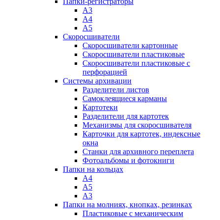
Папки-регистраторы
А3
А4
А5
Скоросшиватели
Скоросшиватели картонные
Скоросшиватели пластиковые
Скоросшиватели пластиковые с
перфорацией
Системы архивации
Разделители листов
Самоклеящиеся карманы
Картотеки
Разделители для картотек
Механизмы для скоросшивателя
Карточки для картотек, индексные
окна
Станки для архивного переплета
Фотоальбомы и фотокниги
Папки на кольцах
А4
А5
А3
Папки на молниях, кнопках, резинках
Пластиковые с механическим