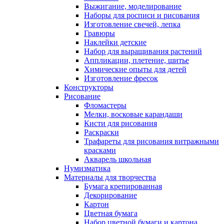
Выжигание, моделирование
Наборы для росписи и рисования
Изготовление свечей, лепка
Гравюры
Наклейки детские
Набор для выращивания растений
Аппликации, плетение, шитье
Химические опыты для детей
Изготовление фресок
Конструкторы
Рисование
Фломастеры
Мелки, восковые карандаши
Кисти для рисования
Раскраски
Трафареты для рисования витражными
красками
Акварель школьная
Нумизматика
Материалы для творчества
Бумага крепированная
Декорирование
Картон
Цветная бумага
Набор цветной бумаги и картона