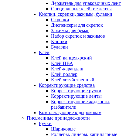
Держатель для упаковочных лент
Специальные клейкие ленты
Кнопки, скрепки, зажимы, булавки
Скрепки
Диспенсеры для скрепок
Зажимы для бумаг
Набор скрепок и зажимов
Кнопки
Булавки
Клей
Клей канцелярский
Клей ПВА
Клей-карандаш
Клей-роллер
Клей хозяйственный
Корректирующие средства
Корректирующие ручки
Корректирующие ленты
Корректирующие жидкости,
разбавители
Комплектующие к дыроколам
Письменные принадлежности
Ручки
Шариковые
Роллеры, линеры, капиллярные