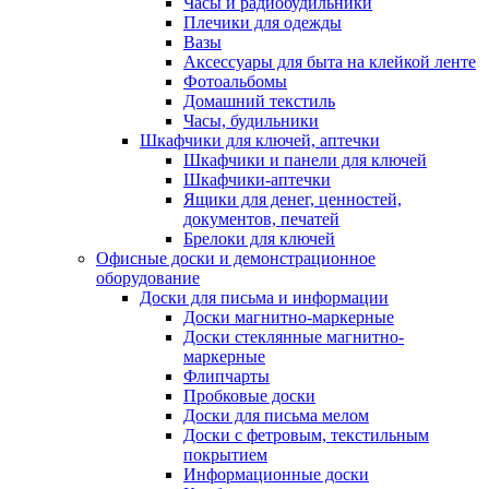
Часы и радиобудильники
Плечики для одежды
Вазы
Аксессуары для быта на клейкой ленте
Фотоальбомы
Домашний текстиль
Часы, будильники
Шкафчики для ключей, аптечки
Шкафчики и панели для ключей
Шкафчики-аптечки
Ящики для денег, ценностей,
документов, печатей
Брелоки для ключей
Офисные доски и демонстрационное
оборудование
Доски для письма и информации
Доски магнитно-маркерные
Доски стеклянные магнитно-
маркерные
Флипчарты
Пробковые доски
Доски для письма мелом
Доски с фетровым, текстильным
покрытием
Информационные доски