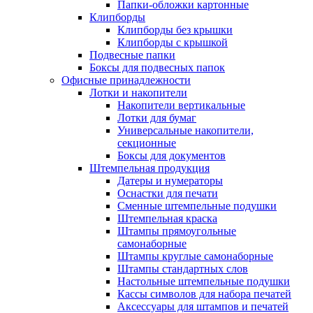
Папки-обложки картонные
Клипборды
Клипборды без крышки
Клипборды с крышкой
Подвесные папки
Боксы для подвесных папок
Офисные принадлежности
Лотки и накопители
Накопители вертикальные
Лотки для бумаг
Универсальные накопители,
секционные
Боксы для документов
Штемпельная продукция
Датеры и нумераторы
Оснастки для печати
Сменные штемпельные подушки
Штемпельная краска
Штампы прямоугольные
самонаборные
Штампы круглые самонаборные
Штампы стандартных слов
Настольные штемпельные подушки
Кассы символов для набора печатей
Аксессуары для штампов и печатей