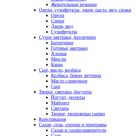
Жевательные резинки
Орехи, сухофрукты, джем, паста, мед, снэки
Орехи
Снеки
Джем, мед
Сухофрукты
Сухие завтраки, батончики
Батончики
Готовые завтраки
Хлопья
Мюсли
Каши
Сыр, масло, колбаса
Колбаса, бекон, ветчина
Масло сливочное
Сыр
Творог, сметана, йогурты
Йогурт, десерты
Майонез
Сметана
Творог, творожные сырки
Консервация
Сахар, соль, специи и приправы
Сахар и сахарозаменители
Соль