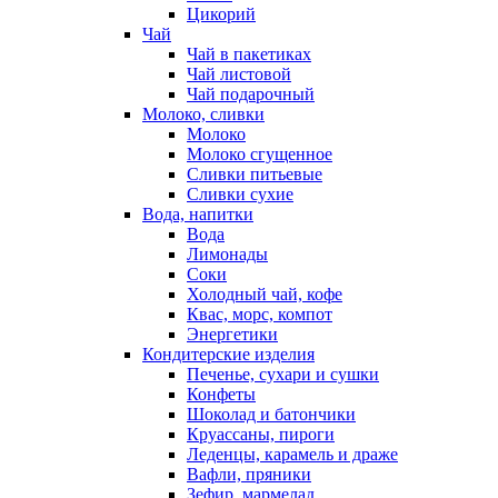
Цикорий
Чай
Чай в пакетиках
Чай листовой
Чай подарочный
Молоко, сливки
Молоко
Молоко сгущенное
Сливки питьевые
Сливки сухие
Вода, напитки
Вода
Лимонады
Соки
Холодный чай, кофе
Квас, морс, компот
Энергетики
Кондитерские изделия
Печенье, сухари и сушки
Конфеты
Шоколад и батончики
Круассаны, пироги
Леденцы, карамель и драже
Вафли, пряники
Зефир, мармелад