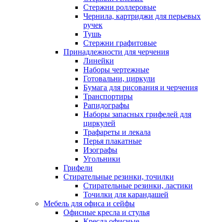
Стержни роллеровые
Чернила, картриджи для перьевых
ручек
Тушь
Стержни графитовые
Принадлежности для черчения
Линейки
Наборы чертежные
Готовальни, циркули
Бумага для рисования и черчения
Транспортиры
Рапидографы
Наборы запасных грифелей для
циркулей
Трафареты и лекала
Перья плакатные
Изографы
Угольники
Грифели
Стирательные резинки, точилки
Стирательные резинки, ластики
Точилки для карандашей
Мебель для офиса и сейфы
Офисные кресла и стулья
Кресла офисные