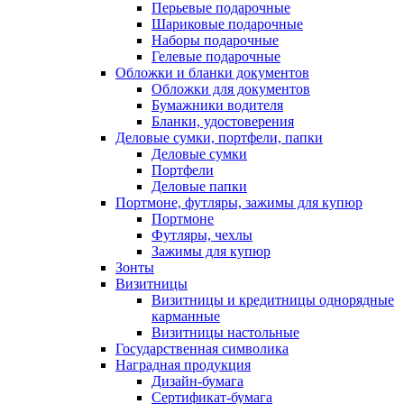
Перьевые подарочные
Шариковые подарочные
Наборы подарочные
Гелевые подарочные
Обложки и бланки документов
Обложки для документов
Бумажники водителя
Бланки, удостоверения
Деловые сумки, портфели, папки
Деловые сумки
Портфели
Деловые папки
Портмоне, футляры, зажимы для купюр
Портмоне
Футляры, чехлы
Зажимы для купюр
Зонты
Визитницы
Визитницы и кредитницы однорядные
карманные
Визитницы настольные
Государственная символика
Наградная продукция
Дизайн-бумага
Сертификат-бумага