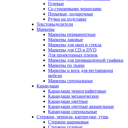
Гелевые
Со стираемыми чернилами
Перьевые, подарочные
Ручки на подставке
Текстовыделители
Маркеры
Маркеры перманентные
Маркеры лаковые
Маркеры для окон и стекла
Маркеры для CD и DVD
Для проекторных пленок
Маркеры для промышленной графики
Маркеры по ткани
Маркеры и воск для реставрации
мебели
Маркеры специальные
Карандаши
Карандаши чернографитовые
Карандаши механические
Карандаши цветные
Карандаши цветные акварельные
Карандаши специальные
Стержни, чернила, картриджи, тушь
Стержни шариковые
Стержни гелевые