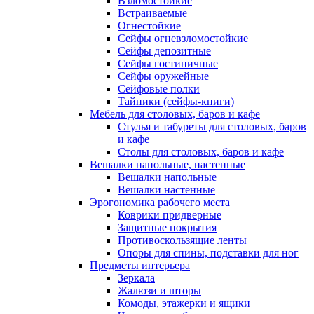
Взломостойкие
Встраиваемые
Огнестойкие
Сейфы огневзломостойкие
Сейфы депозитные
Сейфы гостиничные
Сейфы оружейные
Сейфовые полки
Тайники (сейфы-книги)
Мебель для столовых, баров и кафе
Стулья и табуреты для столовых, баров
и кафе
Столы для столовых, баров и кафе
Вешалки напольные, настенные
Вешалки напольные
Вешалки настенные
Эрогономика рабочего места
Коврики придверные
Защитные покрытия
Противоскользящие ленты
Опоры для спины, подставки для ног
Предметы интерьера
Зеркала
Жалюзи и шторы
Комоды, этажерки и ящики