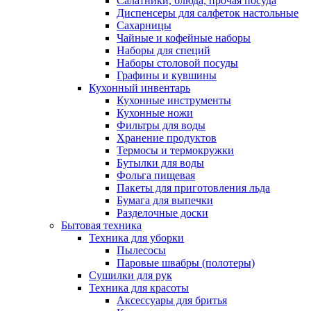
Салатники, блюда, прочая посуда
Диспенсеры для салфеток настольные
Сахарницы
Чайные и кофейные наборы
Наборы для специй
Наборы столовой посуды
Графины и кувшины
Кухонный инвентарь
Кухонные инструменты
Кухонные ножи
Фильтры для воды
Хранение продуктов
Термосы и термокружки
Бутылки для воды
Фольга пищевая
Пакеты для приготовления льда
Бумага для выпечки
Разделочные доски
Бытовая техника
Техника для уборки
Пылесосы
Паровые швабры (полотеры)
Сушилки для рук
Техника для красоты
Аксессуары для бритья