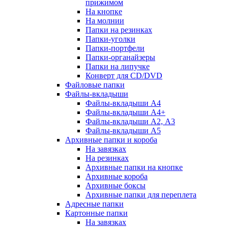
прижимом
На кнопке
На молнии
Папки на резинках
Папки-уголки
Папки-портфели
Папки-органайзеры
Папки на липучке
Конверт для CD/DVD
Файловые папки
Файлы-вкладыши
Файлы-вкладыши А4
Файлы-вкладыши А4+
Файлы-вкладыши А2, А3
Файлы-вкладыши А5
Архивные папки и короба
На завязках
На резинках
Архивные папки на кнопке
Архивные короба
Архивные боксы
Архивные папки для переплета
Адресные папки
Картонные папки
На завязках