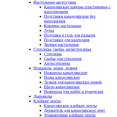
Настольные аксессуары
Канцелярские наборы пластиковые с
наполнением
Подставки канцелярские без
наполнения
Коврики настольные
Лупы
Подушки и гель для пальцев
Подставки для календаря
Звонки настольные
Степлеры, скобы, антистеплеры
Степлеры
Скобы для степлеров
Антистеплеры
Ножницы, ножи, лезвия
Ножницы канцелярские
Ножи канцелярские
Лезвия для канцелярских ножей
Шило канцелярское
Ножницы для хобби и рукоделия
Дыроколы
Клейкие ленты
Канцелярские клейкие ленты
Держатель для канцелярских лент
Упаковочные клейкие ленты