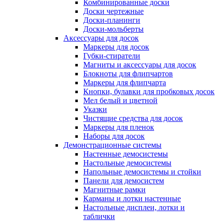
Комбинированные доски
Доски чертежные
Доски-планинги
Доски-мольберты
Аксессуары для досок
Маркеры для досок
Губки-стиратели
Магниты и аксессуары для досок
Блокноты для флипчартов
Маркеры для флипчарта
Кнопки, булавки для пробковых досок
Мел белый и цветной
Указки
Чистящие средства для досок
Маркеры для пленок
Наборы для досок
Демонстрационные системы
Настенные демосистемы
Настольные демосистемы
Напольные демосистемы и стойки
Панели для демосистем
Магнитные рамки
Карманы и лотки настенные
Настольные дисплеи, лотки и
таблички