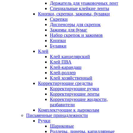
Держатель для упаковочных лент
Специальные клейкие ленты
Кнопки, скрепки, зажимы, булавки
Скрепки
Диспенсеры для скрепок
Зажимы для бумаг
Набор скрепок и зажимов
Кнопки
Булавки
Клей
Клей канцелярский
Клей ПВА
Клей-карандаш
Клей-роллер
Клей хозяйственный
Корректирующие средства
Корректирующие ручки
Корректирующие ленты
Корректирующие жидкости,
разбавители
Комплектующие к дыроколам
Письменные принадлежности
Ручки
Шариковые
Роллеры, линеры, капиллярные