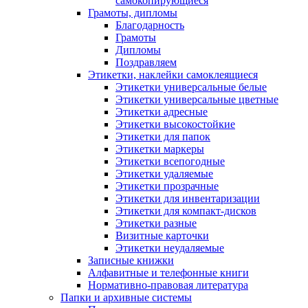
самокопирующиеся
Грамоты, дипломы
Благодарность
Грамоты
Дипломы
Поздравляем
Этикетки, наклейки самоклеящиеся
Этикетки универсальные белые
Этикетки универсальные цветные
Этикетки адресные
Этикетки высокостойкие
Этикетки для папок
Этикетки маркеры
Этикетки всепогодные
Этикетки удаляемые
Этикетки прозрачные
Этикетки для инвентаризации
Этикетки для компакт-дисков
Этикетки разные
Визитные карточки
Этикетки неудаляемые
Записные книжки
Алфавитные и телефонные книги
Нормативно-правовая литература
Папки и архивные системы