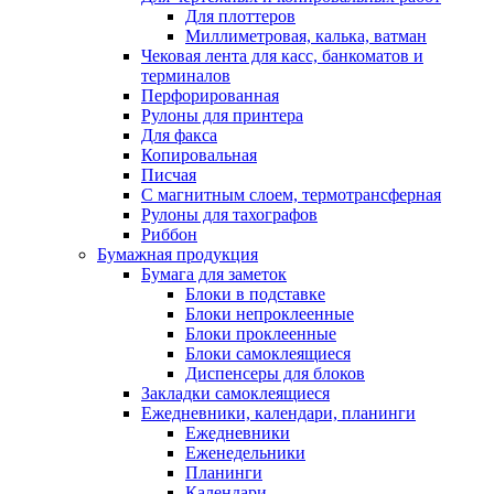
Для плоттеров
Миллиметровая, калька, ватман
Чековая лента для касс, банкоматов и
терминалов
Перфорированная
Рулоны для принтера
Для факса
Копировальная
Писчая
С магнитным слоем, термотрансферная
Рулоны для тахографов
Риббон
Бумажная продукция
Бумага для заметок
Блоки в подставке
Блоки непроклеенные
Блоки проклеенные
Блоки самоклеящиеся
Диспенсеры для блоков
Закладки самоклеящиеся
Ежедневники, календари, планинги
Ежедневники
Еженедельники
Планинги
Календари