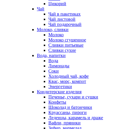
Цикорий
Чай
Чай в пакетиках
Чай листовой
Чай подарочный
Молоко, сливки
Молоко
Молоко сгущенное
Сливки питьевые
Сливки сухие
Вода, напитки
Вода
Лимонады
Соки
Холодный чай, кофе
Квас, морс, компот
Энергетики
Кондитерские изделия
Печенье, сухари и сушки
Конфеты
Шоколад и батончики
Круассаны, пироги
Леденцы, карамель и драже
Вафли, пряники
Зефир, мармелад