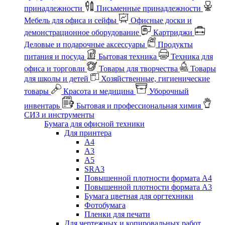
принадлежности
Письменные принадлежности
Мебель для офиса и сейфы
Офисные доски и
демонстрационное оборудование
Картриджи
Деловые и подарочные аксессуары
Продукты
питания и посуда
Бытовая техника
Техника для
офиса и торговли
Товары для творчества
Товары
для школы и детей
Хозяйственные, гигиенические
товары
Красота и медицина
Уборочный
инвентарь
Бытовая и профессиональная химия
СИЗ и инструменты
Бумага для офисной техники
Для принтера
А4
А3
А5
SRA3
Повышенной плотности формата А4
Повышенной плотности формата А3
Бумага цветная для оргтехники
Фотобумага
Пленки для печати
Для чертежных и копировальных работ