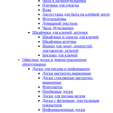
Часы и радиобудильники
Плечики для одежды
Вазы
Аксессуары для быта на клейкой ленте
Фотоальбомы
Домашний текстиль
Часы, будильники
Шкафчики для ключей, аптечки
Шкафчики и панели для ключей
Шкафчики-аптечки
Ящики для денег, ценностей,
документов, печатей
Брелоки для ключей
Офисные доски и демонстрационное
оборудование
Доски для письма и информации
Доски магнитно-маркерные
Доски стеклянные магнитно-
маркерные
Флипчарты
Пробковые доски
Доски для письма мелом
Доски с фетровым, текстильным
покрытием
Информационные доски