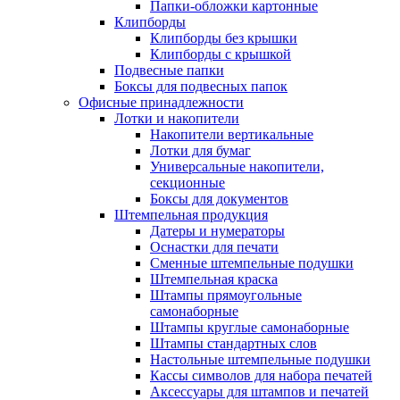
Папки-обложки картонные
Клипборды
Клипборды без крышки
Клипборды с крышкой
Подвесные папки
Боксы для подвесных папок
Офисные принадлежности
Лотки и накопители
Накопители вертикальные
Лотки для бумаг
Универсальные накопители,
секционные
Боксы для документов
Штемпельная продукция
Датеры и нумераторы
Оснастки для печати
Сменные штемпельные подушки
Штемпельная краска
Штампы прямоугольные
самонаборные
Штампы круглые самонаборные
Штампы стандартных слов
Настольные штемпельные подушки
Кассы символов для набора печатей
Аксессуары для штампов и печатей