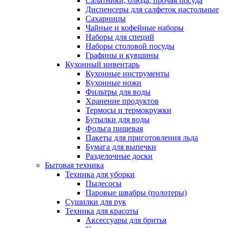
Салатники, блюда, прочая посуда
Диспенсеры для салфеток настольные
Сахарницы
Чайные и кофейные наборы
Наборы для специй
Наборы столовой посуды
Графины и кувшины
Кухонный инвентарь
Кухонные инструменты
Кухонные ножи
Фильтры для воды
Хранение продуктов
Термосы и термокружки
Бутылки для воды
Фольга пищевая
Пакеты для приготовления льда
Бумага для выпечки
Разделочные доски
Бытовая техника
Техника для уборки
Пылесосы
Паровые швабры (полотеры)
Сушилки для рук
Техника для красоты
Аксессуары для бритья