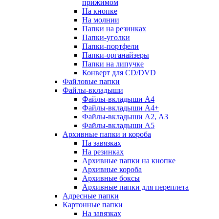
прижимом
На кнопке
На молнии
Папки на резинках
Папки-уголки
Папки-портфели
Папки-органайзеры
Папки на липучке
Конверт для CD/DVD
Файловые папки
Файлы-вкладыши
Файлы-вкладыши А4
Файлы-вкладыши А4+
Файлы-вкладыши А2, А3
Файлы-вкладыши А5
Архивные папки и короба
На завязках
На резинках
Архивные папки на кнопке
Архивные короба
Архивные боксы
Архивные папки для переплета
Адресные папки
Картонные папки
На завязках