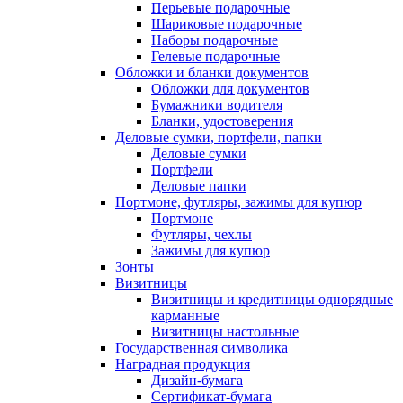
Перьевые подарочные
Шариковые подарочные
Наборы подарочные
Гелевые подарочные
Обложки и бланки документов
Обложки для документов
Бумажники водителя
Бланки, удостоверения
Деловые сумки, портфели, папки
Деловые сумки
Портфели
Деловые папки
Портмоне, футляры, зажимы для купюр
Портмоне
Футляры, чехлы
Зажимы для купюр
Зонты
Визитницы
Визитницы и кредитницы однорядные
карманные
Визитницы настольные
Государственная символика
Наградная продукция
Дизайн-бумага
Сертификат-бумага