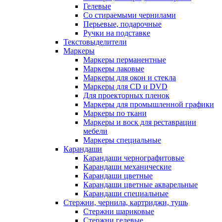
Гелевые
Со стираемыми чернилами
Перьевые, подарочные
Ручки на подставке
Текстовыделители
Маркеры
Маркеры перманентные
Маркеры лаковые
Маркеры для окон и стекла
Маркеры для CD и DVD
Для проекторных пленок
Маркеры для промышленной графики
Маркеры по ткани
Маркеры и воск для реставрации
мебели
Маркеры специальные
Карандаши
Карандаши чернографитовые
Карандаши механические
Карандаши цветные
Карандаши цветные акварельные
Карандаши специальные
Стержни, чернила, картриджи, тушь
Стержни шариковые
Стержни гелевые