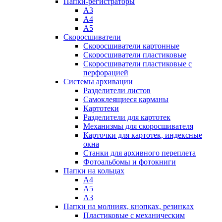
Папки-регистраторы
А3
А4
А5
Скоросшиватели
Скоросшиватели картонные
Скоросшиватели пластиковые
Скоросшиватели пластиковые с
перфорацией
Системы архивации
Разделители листов
Самоклеящиеся карманы
Картотеки
Разделители для картотек
Механизмы для скоросшивателя
Карточки для картотек, индексные
окна
Станки для архивного переплета
Фотоальбомы и фотокниги
Папки на кольцах
А4
А5
А3
Папки на молниях, кнопках, резинках
Пластиковые с механическим