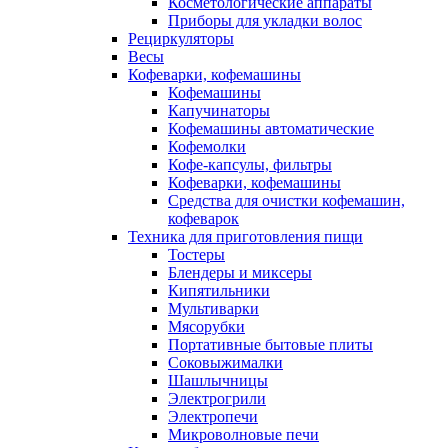
Косметологические аппараты
Приборы для укладки волос
Рециркуляторы
Весы
Кофеварки, кофемашины
Кофемашины
Капучинаторы
Кофемашины автоматические
Кофемолки
Кофе-капсулы, фильтры
Кофеварки, кофемашины
Средства для очистки кофемашин,
кофеварок
Техника для приготовления пищи
Тостеры
Блендеры и миксеры
Кипятильники
Мультиварки
Мясорубки
Портативные бытовые плиты
Соковыжималки
Шашлычницы
Электрогрили
Электропечи
Микроволновые печи