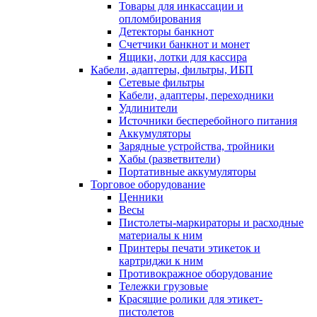
Товары для инкассации и
опломбирования
Детекторы банкнот
Счетчики банкнот и монет
Ящики, лотки для кассира
Кабели, адаптеры, фильтры, ИБП
Сетевые фильтры
Кабели, адаптеры, переходники
Удлинители
Источники бесперебойного питания
Аккумуляторы
Зарядные устройства, тройники
Хабы (разветвители)
Портативные аккумуляторы
Торговое оборудование
Ценники
Весы
Пистолеты-маркираторы и расходные
материалы к ним
Принтеры печати этикеток и
картриджи к ним
Противокражное оборудование
Тележки грузовые
Красящие ролики для этикет-
пистолетов