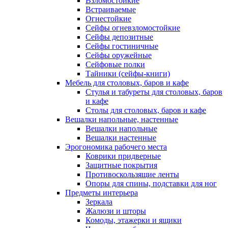
Взломостойкие
Встраиваемые
Огнестойкие
Сейфы огневзломостойкие
Сейфы депозитные
Сейфы гостиничные
Сейфы оружейные
Сейфовые полки
Тайники (сейфы-книги)
Мебель для столовых, баров и кафе
Стулья и табуреты для столовых, баров
и кафе
Столы для столовых, баров и кафе
Вешалки напольные, настенные
Вешалки напольные
Вешалки настенные
Эрогономика рабочего места
Коврики придверные
Защитные покрытия
Противоскользящие ленты
Опоры для спины, подставки для ног
Предметы интерьера
Зеркала
Жалюзи и шторы
Комоды, этажерки и ящики