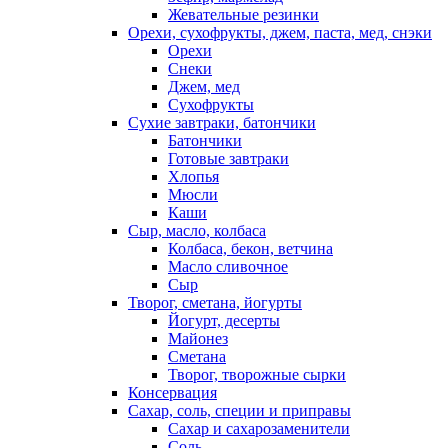
Жевательные резинки
Орехи, сухофрукты, джем, паста, мед, снэки
Орехи
Снеки
Джем, мед
Сухофрукты
Сухие завтраки, батончики
Батончики
Готовые завтраки
Хлопья
Мюсли
Каши
Сыр, масло, колбаса
Колбаса, бекон, ветчина
Масло сливочное
Сыр
Творог, сметана, йогурты
Йогурт, десерты
Майонез
Сметана
Творог, творожные сырки
Консервация
Сахар, соль, специи и приправы
Сахар и сахарозаменители
Соль