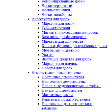
Комбинированные доски
Доски чертежные
Доски-планинги
Доски-мольберты
Аксессуары для досок
Маркеры для досок
Губки-стиратели
Магниты и аксессуары для досок
Блокноты для флипчартов
Маркеры для флипчарта
Кнопки, булавки для пробковых досок
Мел белый и цветной
Указки
Чистящие средства для досок
Маркеры для пленок
Наборы для досок
Демонстрационные системы
Настенные демосистемы
Настольные демосистемы
Напольные демосистемы и стойки
Панели для демосистем
Магнитные рамки
Карманы и лотки настенные
Настольные дисплеи, лотки и
таблички