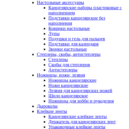
Настольные аксессуары
Канцелярские наборы пластиковые с
наполнением
Подставки канцелярские без
наполнения
Коврики настольные
Лупы
Подушки и гель для пальцев
Подставки для календаря
Звонки настольные
Степлеры, скобы, антистеплеры
Степлеры
Скобы для степлеров
Антистеплеры
Ножницы, ножи, лезвия
Ножницы канцелярские
Ножи канцелярские
Лезвия для канцелярских ножей
Шило канцелярское
Ножницы для хобби и рукоделия
Дыроколы
Клейкие ленты
Канцелярские клейкие ленты
Держатель для канцелярских лент
Упаковочные клейкие ленты