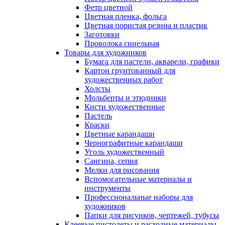
Фетр цветной
Цветная пленка, фольга
Цветная пористая резина и пластик
Заготовки
Проволока синельная
Товары для художников
Бумага для пастели, акварели, графики
Картон грунтованный для
художественных работ
Холсты
Мольберты и этюдники
Кисти художественные
Пастель
Краски
Цветные карандаши
Чернографитные карандаши
Уголь художественный
Сангина, сепия
Мелки для рисования
Вспомогательные материалы и
инструменты
Профессиональные наборы для
художников
Папки для рисунков, чертежей, тубусы
Клеевые пистолеты и расходные материалы