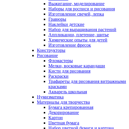
Выжигание, моделирование
Наборы для росписи и рисования
Изготовление свечей, лепка
Гравюры
Наклейки детские
Набор для выращивания растений
Аппликации, плетение, шитье
Химические опыты для детей
Изготовление фресок
Конструкторы
Рисование
Фломастеры
Мелки, восковые карандаши
Кисти для рисования
Раскраски
Трафареты для рисования витражными
красками
Акварель школьная
Нумизматика
Материалы для творчества
Бумага крепированная
Декорирование
Картон
Цветная бумага
Набор цветной бумаги и картона