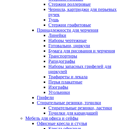
Стержни роллеровые
Чернила, картриджи для перьевых
ручек
Тушь
Стержни графитовые
Принадлежности для черчения
Линейки
Наборы чертежные
Готовальни, циркули
Бумага для рисования и черчения
Транспортиры
Рапидографы
Наборы запасных грифелей для
циркулей
Трафареты и лекала
Перья плакатные
Изографы
Угольники
Грифели
Стирательные резинки, точилки
Стирательные резинки, ластики
Точилки для карандашей
Мебель для офиса и сейфы
Офисные кресла и стулья
Кресла офисные