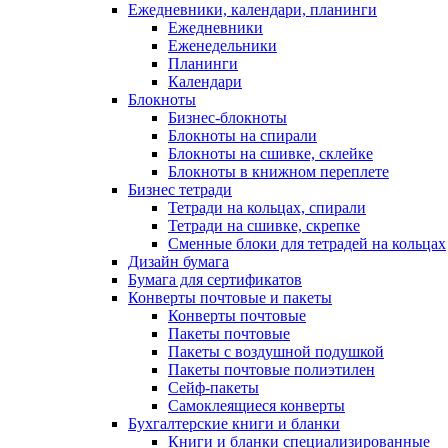
Ежедневники, календари, планинги
Ежедневники
Еженедельники
Планинги
Календари
Блокноты
Бизнес-блокноты
Блокноты на спирали
Блокноты на сшивке, склейке
Блокноты в книжном переплете
Бизнес тетради
Тетради на кольцах, спирали
Тетради на сшивке, скрепке
Сменные блоки для тетрадей на кольцах
Дизайн бумага
Бумага для сертификатов
Конверты почтовые и пакеты
Конверты почтовые
Пакеты почтовые
Пакеты с воздушной подушкой
Пакеты почтовые полиэтилен
Сейф-пакеты
Самоклеящиеся конверты
Бухгалтерские книги и бланки
Книги и бланки специализированные