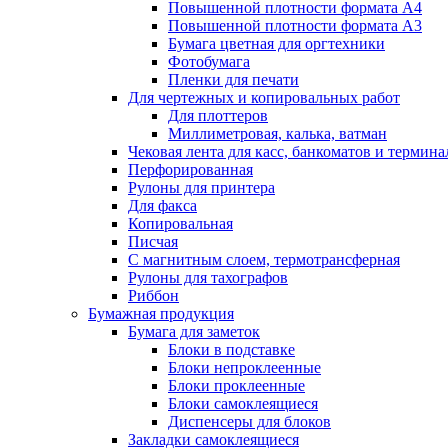
Повышенной плотности формата А4
Повышенной плотности формата А3
Бумага цветная для оргтехники
Фотобумага
Пленки для печати
Для чертежных и копировальных работ
Для плоттеров
Миллиметровая, калька, ватман
Чековая лента для касс, банкоматов и термина
Перфорированная
Рулоны для принтера
Для факса
Копировальная
Писчая
С магнитным слоем, термотрансферная
Рулоны для тахографов
Риббон
Бумажная продукция
Бумага для заметок
Блоки в подставке
Блоки непроклеенные
Блоки проклеенные
Блоки самоклеящиеся
Диспенсеры для блоков
Закладки самоклеящиеся