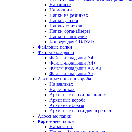
На кнопке
На молнии
Папки на резинках
Папки-уголки
Папки-портфели
Папки-органайзеры
Папки на липучке
Конверт для CD/DVD
Файловые папки
Файлы-вкладыши
Файлы-вкладыши А4
Файлы-вкладыши А4+
Файлы-вкладыши А2, А3
Файлы-вкладыши А5
Архивные папки и короба
На завязках
На резинках
Архивные папки на кнопке
Архивные короба
Архивные боксы
Архивные папки для переплета
Адресные папки
Картонные папки
На завязках
Папки-обложки картонные