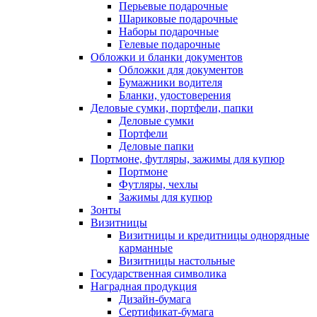
Перьевые подарочные
Шариковые подарочные
Наборы подарочные
Гелевые подарочные
Обложки и бланки документов
Обложки для документов
Бумажники водителя
Бланки, удостоверения
Деловые сумки, портфели, папки
Деловые сумки
Портфели
Деловые папки
Портмоне, футляры, зажимы для купюр
Портмоне
Футляры, чехлы
Зажимы для купюр
Зонты
Визитницы
Визитницы и кредитницы однорядные
карманные
Визитницы настольные
Государственная символика
Наградная продукция
Дизайн-бумага
Сертификат-бумага