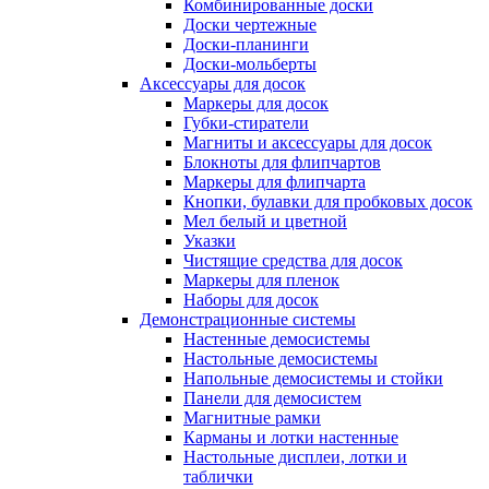
Комбинированные доски
Доски чертежные
Доски-планинги
Доски-мольберты
Аксессуары для досок
Маркеры для досок
Губки-стиратели
Магниты и аксессуары для досок
Блокноты для флипчартов
Маркеры для флипчарта
Кнопки, булавки для пробковых досок
Мел белый и цветной
Указки
Чистящие средства для досок
Маркеры для пленок
Наборы для досок
Демонстрационные системы
Настенные демосистемы
Настольные демосистемы
Напольные демосистемы и стойки
Панели для демосистем
Магнитные рамки
Карманы и лотки настенные
Настольные дисплеи, лотки и
таблички