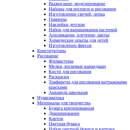
Выжигание, моделирование
Наборы для росписи и рисования
Изготовление свечей, лепка
Гравюры
Наклейки детские
Набор для выращивания растений
Аппликации, плетение, шитье
Химические опыты для детей
Изготовление фресок
Конструкторы
Рисование
Фломастеры
Мелки, восковые карандаши
Кисти для рисования
Раскраски
Трафареты для рисования витражными
красками
Акварель школьная
Нумизматика
Материалы для творчества
Бумага крепированная
Декорирование
Картон
Цветная бумага
Набор цветной бумаги и картона