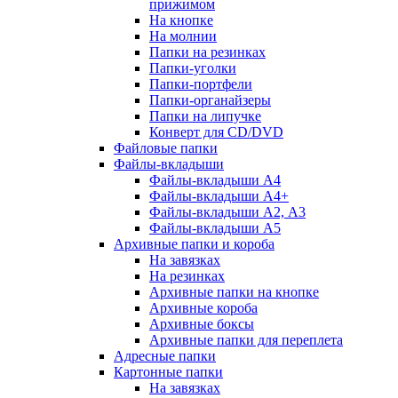
прижимом
На кнопке
На молнии
Папки на резинках
Папки-уголки
Папки-портфели
Папки-органайзеры
Папки на липучке
Конверт для CD/DVD
Файловые папки
Файлы-вкладыши
Файлы-вкладыши А4
Файлы-вкладыши А4+
Файлы-вкладыши А2, А3
Файлы-вкладыши А5
Архивные папки и короба
На завязках
На резинках
Архивные папки на кнопке
Архивные короба
Архивные боксы
Архивные папки для переплета
Адресные папки
Картонные папки
На завязках