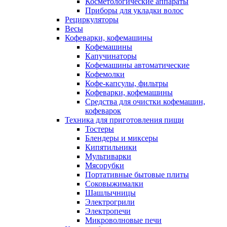
Косметологические аппараты
Приборы для укладки волос
Рециркуляторы
Весы
Кофеварки, кофемашины
Кофемашины
Капучинаторы
Кофемашины автоматические
Кофемолки
Кофе-капсулы, фильтры
Кофеварки, кофемашины
Средства для очистки кофемашин,
кофеварок
Техника для приготовления пищи
Тостеры
Блендеры и миксеры
Кипятильники
Мультиварки
Мясорубки
Портативные бытовые плиты
Соковыжималки
Шашлычницы
Электрогрили
Электропечи
Микроволновые печи