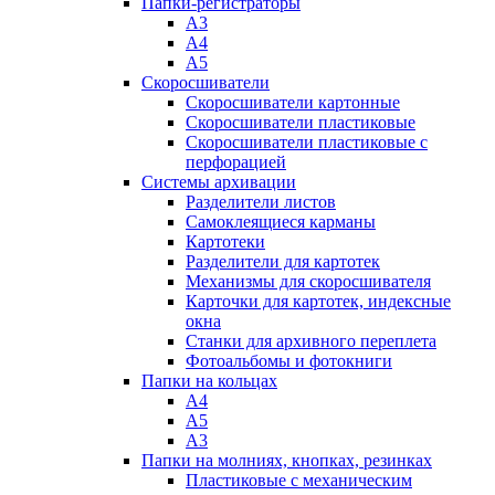
Папки-регистраторы
А3
А4
А5
Скоросшиватели
Скоросшиватели картонные
Скоросшиватели пластиковые
Скоросшиватели пластиковые с
перфорацией
Системы архивации
Разделители листов
Самоклеящиеся карманы
Картотеки
Разделители для картотек
Механизмы для скоросшивателя
Карточки для картотек, индексные
окна
Станки для архивного переплета
Фотоальбомы и фотокниги
Папки на кольцах
А4
А5
А3
Папки на молниях, кнопках, резинках
Пластиковые с механическим