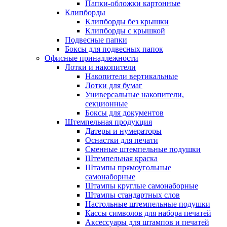
Папки-обложки картонные
Клипборды
Клипборды без крышки
Клипборды с крышкой
Подвесные папки
Боксы для подвесных папок
Офисные принадлежности
Лотки и накопители
Накопители вертикальные
Лотки для бумаг
Универсальные накопители,
секционные
Боксы для документов
Штемпельная продукция
Датеры и нумераторы
Оснастки для печати
Сменные штемпельные подушки
Штемпельная краска
Штампы прямоугольные
самонаборные
Штампы круглые самонаборные
Штампы стандартных слов
Настольные штемпельные подушки
Кассы символов для набора печатей
Аксессуары для штампов и печатей