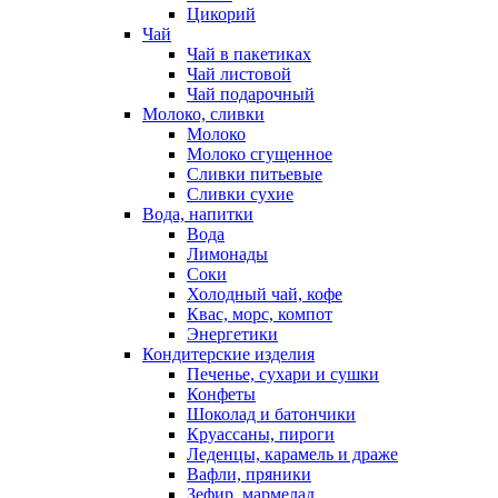
Цикорий
Чай
Чай в пакетиках
Чай листовой
Чай подарочный
Молоко, сливки
Молоко
Молоко сгущенное
Сливки питьевые
Сливки сухие
Вода, напитки
Вода
Лимонады
Соки
Холодный чай, кофе
Квас, морс, компот
Энергетики
Кондитерские изделия
Печенье, сухари и сушки
Конфеты
Шоколад и батончики
Круассаны, пироги
Леденцы, карамель и драже
Вафли, пряники
Зефир, мармелад