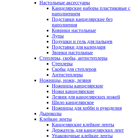
Настольные аксессуары
Канцелярские наборы пластиковые с
наполнением
Подставки канцелярские без
наполнения
Коврики настольные
Лупы
Подушки и гель для пальцев
Подставки для календаря
Звонки настольные
Степлеры, скобы, антистеплеры
Степлеры
Скобы для степлеров
Антистеплеры
Ножницы, ножи, лезвия
Ножницы канцелярские
Ножи канцелярские
Лезвия для канцелярских ножей
Шило канцелярское
Ножницы для хобби и рукоделия
Дыроколы
Клейкие ленты
Канцелярские клейкие ленты
Держатель для канцелярских лент
Упаковочные клейкие ленты