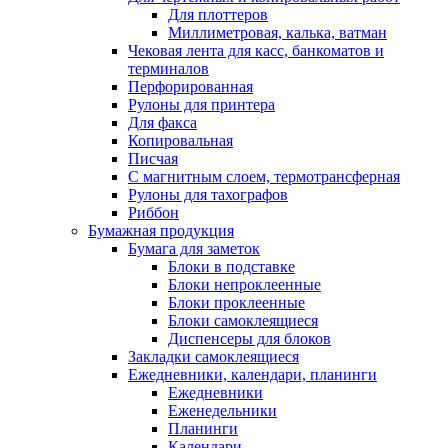
Для плоттеров
Миллиметровая, калька, ватман
Чековая лента для касс, банкоматов и
терминалов
Перфорированная
Рулоны для принтера
Для факса
Копировальная
Писчая
С магнитным слоем, термотрансферная
Рулоны для тахографов
Риббон
Бумажная продукция
Бумага для заметок
Блоки в подставке
Блоки непроклеенные
Блоки проклеенные
Блоки самоклеящиеся
Диспенсеры для блоков
Закладки самоклеящиеся
Ежедневники, календари, планинги
Ежедневники
Еженедельники
Планинги
Календари