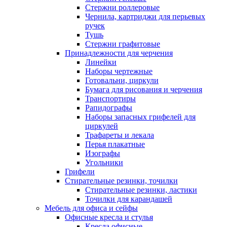
Стержни роллеровые
Чернила, картриджи для перьевых
ручек
Тушь
Стержни графитовые
Принадлежности для черчения
Линейки
Наборы чертежные
Готовальни, циркули
Бумага для рисования и черчения
Транспортиры
Рапидографы
Наборы запасных грифелей для
циркулей
Трафареты и лекала
Перья плакатные
Изографы
Угольники
Грифели
Стирательные резинки, точилки
Стирательные резинки, ластики
Точилки для карандашей
Мебель для офиса и сейфы
Офисные кресла и стулья
Кресла офисные