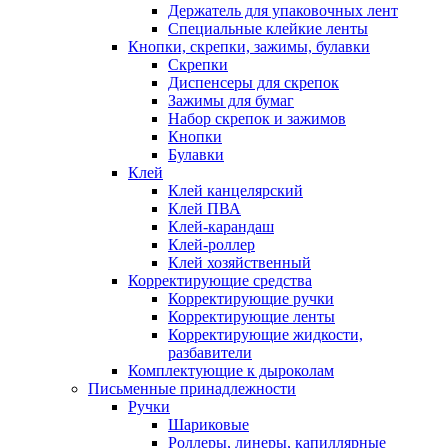
Держатель для упаковочных лент
Специальные клейкие ленты
Кнопки, скрепки, зажимы, булавки
Скрепки
Диспенсеры для скрепок
Зажимы для бумаг
Набор скрепок и зажимов
Кнопки
Булавки
Клей
Клей канцелярский
Клей ПВА
Клей-карандаш
Клей-роллер
Клей хозяйственный
Корректирующие средства
Корректирующие ручки
Корректирующие ленты
Корректирующие жидкости,
разбавители
Комплектующие к дыроколам
Письменные принадлежности
Ручки
Шариковые
Роллеры, линеры, капиллярные