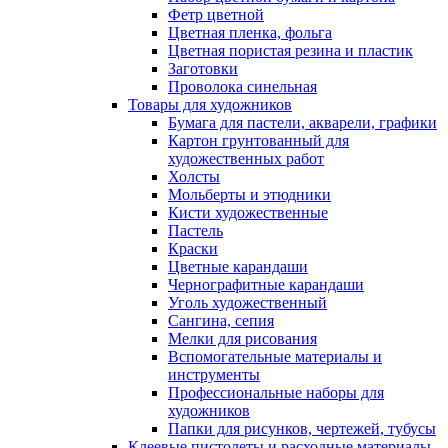
Фетр цветной
Цветная пленка, фольга
Цветная пористая резина и пластик
Заготовки
Проволока синельная
Товары для художников
Бумага для пастели, акварели, графики
Картон грунтованный для
художественных работ
Холсты
Мольберты и этюдники
Кисти художественные
Пастель
Краски
Цветные карандаши
Чернографитные карандаши
Уголь художественный
Сангина, сепия
Мелки для рисования
Вспомогательные материалы и
инструменты
Профессиональные наборы для
художников
Папки для рисунков, чертежей, тубусы
Клеевые пистолеты и расходные материалы