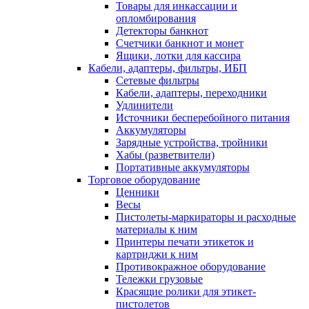
Товары для инкассации и
опломбирования
Детекторы банкнот
Счетчики банкнот и монет
Ящики, лотки для кассира
Кабели, адаптеры, фильтры, ИБП
Сетевые фильтры
Кабели, адаптеры, переходники
Удлинители
Источники бесперебойного питания
Аккумуляторы
Зарядные устройства, тройники
Хабы (разветвители)
Портативные аккумуляторы
Торговое оборудование
Ценники
Весы
Пистолеты-маркираторы и расходные
материалы к ним
Принтеры печати этикеток и
картриджи к ним
Противокражное оборудование
Тележки грузовые
Красящие ролики для этикет-
пистолетов