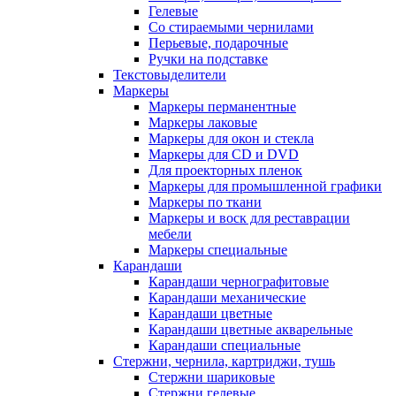
Гелевые
Со стираемыми чернилами
Перьевые, подарочные
Ручки на подставке
Текстовыделители
Маркеры
Маркеры перманентные
Маркеры лаковые
Маркеры для окон и стекла
Маркеры для CD и DVD
Для проекторных пленок
Маркеры для промышленной графики
Маркеры по ткани
Маркеры и воск для реставрации
мебели
Маркеры специальные
Карандаши
Карандаши чернографитовые
Карандаши механические
Карандаши цветные
Карандаши цветные акварельные
Карандаши специальные
Стержни, чернила, картриджи, тушь
Стержни шариковые
Стержни гелевые