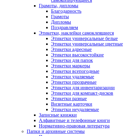
самокопирующиеся
Грамоты, дипломы
Благодарность
Грамоты
Дипломы
Поздравляем
Этикетки, наклейки самоклеящиеся
Этикетки универсальные белые
Этикетки универсальные цветные
Этикетки адресные
Этикетки высокостойкие
Этикетки для папок
Этикетки маркеры
Этикетки всепогодные
Этикетки удаляемые
Этикетки прозрачные
Этикетки для инвентаризации
Этикетки для компакт-дисков
Этикетки разные
Визитные карточки
Этикетки неудаляемые
Записные книжки
Алфавитные и телефонные книги
Нормативно-правовая литература
Папки и архивные системы