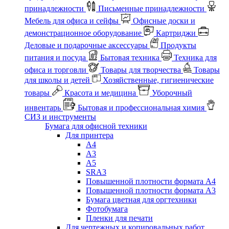
принадлежности
Письменные принадлежности
Мебель для офиса и сейфы
Офисные доски и
демонстрационное оборудование
Картриджи
Деловые и подарочные аксессуары
Продукты
питания и посуда
Бытовая техника
Техника для
офиса и торговли
Товары для творчества
Товары
для школы и детей
Хозяйственные, гигиенические
товары
Красота и медицина
Уборочный
инвентарь
Бытовая и профессиональная химия
СИЗ и инструменты
Бумага для офисной техники
Для принтера
А4
А3
А5
SRA3
Повышенной плотности формата А4
Повышенной плотности формата А3
Бумага цветная для оргтехники
Фотобумага
Пленки для печати
Для чертежных и копировальных работ