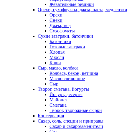
Жевательные резинки
Орехи, сухофрукты, джем, паста, мед, снэки
Орехи
Снеки
Джем, мед
Сухофрукты
Сухие завтраки, батончики
Батончики
Готовые завтраки
Хлопья
Мюсли
Каши
Сыр, масло, колбаса
Колбаса, бекон, ветчина
Масло сливочное
Сыр
Творог, сметана, йогурты
Йогурт, десерты
Майонез
Сметана
Творог, творожные сырки
Консервация
Сахар, соль, специи и приправы
Сахар и сахарозаменители
Соль