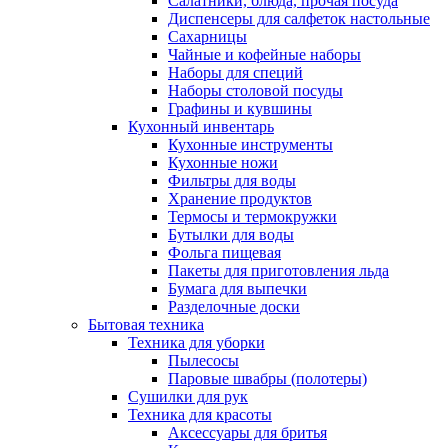
Салатники, блюда, прочая посуда
Диспенсеры для салфеток настольные
Сахарницы
Чайные и кофейные наборы
Наборы для специй
Наборы столовой посуды
Графины и кувшины
Кухонный инвентарь
Кухонные инструменты
Кухонные ножи
Фильтры для воды
Хранение продуктов
Термосы и термокружки
Бутылки для воды
Фольга пищевая
Пакеты для приготовления льда
Бумага для выпечки
Разделочные доски
Бытовая техника
Техника для уборки
Пылесосы
Паровые швабры (полотеры)
Сушилки для рук
Техника для красоты
Аксессуары для бритья