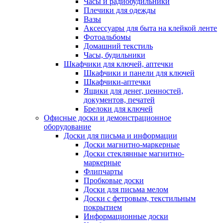
Часы и радиобудильники
Плечики для одежды
Вазы
Аксессуары для быта на клейкой ленте
Фотоальбомы
Домашний текстиль
Часы, будильники
Шкафчики для ключей, аптечки
Шкафчики и панели для ключей
Шкафчики-аптечки
Ящики для денег, ценностей,
документов, печатей
Брелоки для ключей
Офисные доски и демонстрационное
оборудование
Доски для письма и информации
Доски магнитно-маркерные
Доски стеклянные магнитно-
маркерные
Флипчарты
Пробковые доски
Доски для письма мелом
Доски с фетровым, текстильным
покрытием
Информационные доски