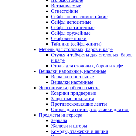
Взломостойкие
Встраиваемые
Огнестойкие
Сейфы огневзломостойкие
Сейфы депозитные
Сейфы гостиничные
Сейфы оружейные
Сейфовые полки
Тайники (сейфы-книги)
Мебель для столовых, баров и кафе
Стулья и табуреты для столовых, баров
и кафе
Столы для столовых, баров и кафе
Вешалки напольные, настенные
Вешалки напольные
Вешалки настенные
Эрогономика рабочего места
Коврики придверные
Защитные покрытия
Противоскользящие ленты
Опоры для спины, подставки для ног
Предметы интерьера
Зеркала
Жалюзи и шторы
Комоды, этажерки и ящики