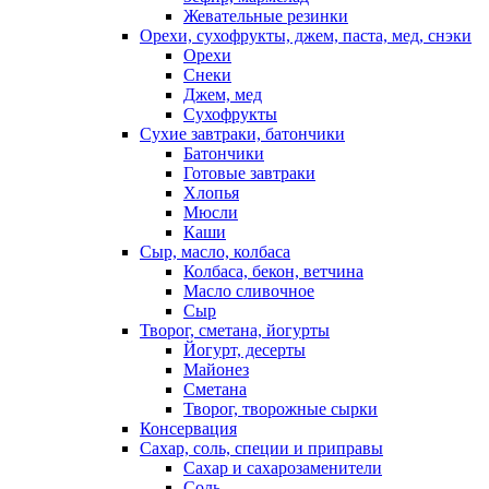
Жевательные резинки
Орехи, сухофрукты, джем, паста, мед, снэки
Орехи
Снеки
Джем, мед
Сухофрукты
Сухие завтраки, батончики
Батончики
Готовые завтраки
Хлопья
Мюсли
Каши
Сыр, масло, колбаса
Колбаса, бекон, ветчина
Масло сливочное
Сыр
Творог, сметана, йогурты
Йогурт, десерты
Майонез
Сметана
Творог, творожные сырки
Консервация
Сахар, соль, специи и приправы
Сахар и сахарозаменители
Соль