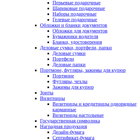
Перьевые подарочные
Шариковые подарочные
Наборы подарочные
Гелевые подарочные
Обложки и бланки документов
Обложки для документов
Бумажники водителя
Бланки, удостоверения
Деловые сумки, портфели, папки
Деловые сумки
Портфели
Деловые папки
Портмоне, футляры, зажимы для купюр
Портмоне
Футляры, чехлы
Зажимы для купюр
Зонты
Визитницы
Визитницы и кредитницы однорядные
карманные
Визитницы настольные
Государственная символика
Наградная продукция
Дизайн-бумага
Сертификат-бумага