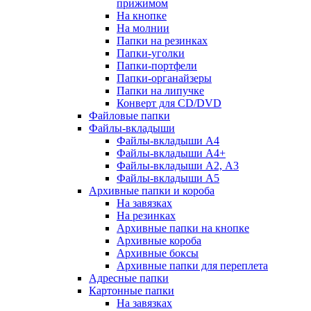
прижимом
На кнопке
На молнии
Папки на резинках
Папки-уголки
Папки-портфели
Папки-органайзеры
Папки на липучке
Конверт для CD/DVD
Файловые папки
Файлы-вкладыши
Файлы-вкладыши А4
Файлы-вкладыши А4+
Файлы-вкладыши А2, А3
Файлы-вкладыши А5
Архивные папки и короба
На завязках
На резинках
Архивные папки на кнопке
Архивные короба
Архивные боксы
Архивные папки для переплета
Адресные папки
Картонные папки
На завязках