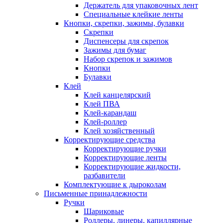
Держатель для упаковочных лент
Специальные клейкие ленты
Кнопки, скрепки, зажимы, булавки
Скрепки
Диспенсеры для скрепок
Зажимы для бумаг
Набор скрепок и зажимов
Кнопки
Булавки
Клей
Клей канцелярский
Клей ПВА
Клей-карандаш
Клей-роллер
Клей хозяйственный
Корректирующие средства
Корректирующие ручки
Корректирующие ленты
Корректирующие жидкости,
разбавители
Комплектующие к дыроколам
Письменные принадлежности
Ручки
Шариковые
Роллеры, линеры, капиллярные