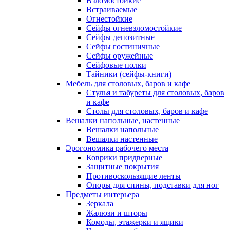
Взломостойкие
Встраиваемые
Огнестойкие
Сейфы огневзломостойкие
Сейфы депозитные
Сейфы гостиничные
Сейфы оружейные
Сейфовые полки
Тайники (сейфы-книги)
Мебель для столовых, баров и кафе
Стулья и табуреты для столовых, баров
и кафе
Столы для столовых, баров и кафе
Вешалки напольные, настенные
Вешалки напольные
Вешалки настенные
Эрогономика рабочего места
Коврики придверные
Защитные покрытия
Противоскользящие ленты
Опоры для спины, подставки для ног
Предметы интерьера
Зеркала
Жалюзи и шторы
Комоды, этажерки и ящики