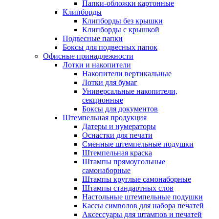
Папки-обложки картонные
Клипборды
Клипборды без крышки
Клипборды с крышкой
Подвесные папки
Боксы для подвесных папок
Офисные принадлежности
Лотки и накопители
Накопители вертикальные
Лотки для бумаг
Универсальные накопители,
секционные
Боксы для документов
Штемпельная продукция
Датеры и нумераторы
Оснастки для печати
Сменные штемпельные подушки
Штемпельная краска
Штампы прямоугольные
самонаборные
Штампы круглые самонаборные
Штампы стандартных слов
Настольные штемпельные подушки
Кассы символов для набора печатей
Аксессуары для штампов и печатей