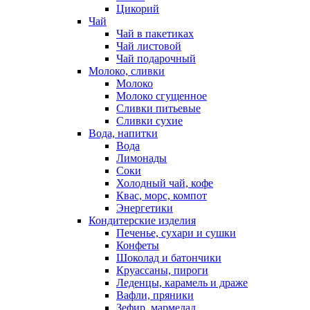
Цикорий
Чай
Чай в пакетиках
Чай листовой
Чай подарочный
Молоко, сливки
Молоко
Молоко сгущенное
Сливки питьевые
Сливки сухие
Вода, напитки
Вода
Лимонады
Соки
Холодный чай, кофе
Квас, морс, компот
Энергетики
Кондитерские изделия
Печенье, сухари и сушки
Конфеты
Шоколад и батончики
Круассаны, пироги
Леденцы, карамель и драже
Вафли, пряники
Зефир, мармелад