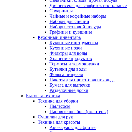
Салатники, блюда, прочая посуда
Диспенсеры для салфеток настольные
Сахарницы
Чайные и кофейные наборы
Наборы для специй
Наборы столовой посуды
Графины и кувшины
Кухонный инвентарь
Кухонные инструменты
Кухонные ножи
Фильтры для воды
Хранение продуктов
Термосы и термокружки
Бутылки для воды
Фольга пищевая
Пакеты для приготовления льда
Бумага для выпечки
Разделочные доски
Бытовая техника
Техника для уборки
Пылесосы
Паровые швабры (полотеры)
Сушилки для рук
Техника для красоты
Аксессуары для бритья