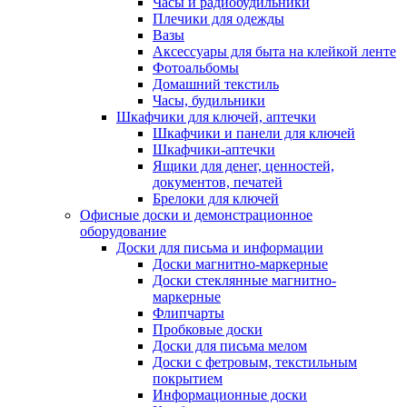
Часы и радиобудильники
Плечики для одежды
Вазы
Аксессуары для быта на клейкой ленте
Фотоальбомы
Домашний текстиль
Часы, будильники
Шкафчики для ключей, аптечки
Шкафчики и панели для ключей
Шкафчики-аптечки
Ящики для денег, ценностей,
документов, печатей
Брелоки для ключей
Офисные доски и демонстрационное
оборудование
Доски для письма и информации
Доски магнитно-маркерные
Доски стеклянные магнитно-
маркерные
Флипчарты
Пробковые доски
Доски для письма мелом
Доски с фетровым, текстильным
покрытием
Информационные доски