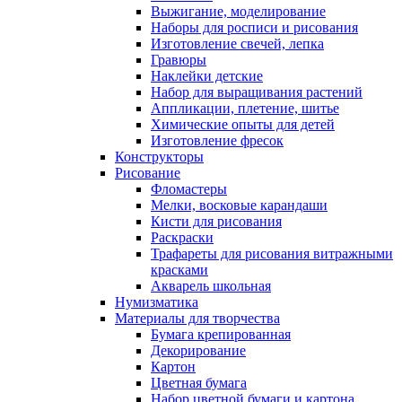
Выжигание, моделирование
Наборы для росписи и рисования
Изготовление свечей, лепка
Гравюры
Наклейки детские
Набор для выращивания растений
Аппликации, плетение, шитье
Химические опыты для детей
Изготовление фресок
Конструкторы
Рисование
Фломастеры
Мелки, восковые карандаши
Кисти для рисования
Раскраски
Трафареты для рисования витражными
красками
Акварель школьная
Нумизматика
Материалы для творчества
Бумага крепированная
Декорирование
Картон
Цветная бумага
Набор цветной бумаги и картона