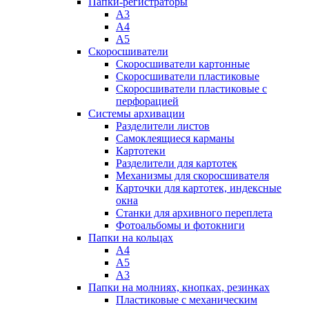
Папки-регистраторы
А3
А4
А5
Скоросшиватели
Скоросшиватели картонные
Скоросшиватели пластиковые
Скоросшиватели пластиковые с
перфорацией
Системы архивации
Разделители листов
Самоклеящиеся карманы
Картотеки
Разделители для картотек
Механизмы для скоросшивателя
Карточки для картотек, индексные
окна
Станки для архивного переплета
Фотоальбомы и фотокниги
Папки на кольцах
А4
А5
А3
Папки на молниях, кнопках, резинках
Пластиковые с механическим