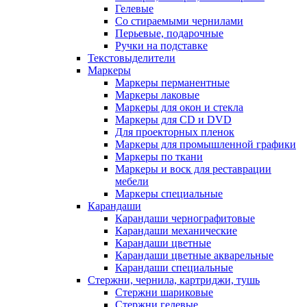
Гелевые
Со стираемыми чернилами
Перьевые, подарочные
Ручки на подставке
Текстовыделители
Маркеры
Маркеры перманентные
Маркеры лаковые
Маркеры для окон и стекла
Маркеры для CD и DVD
Для проекторных пленок
Маркеры для промышленной графики
Маркеры по ткани
Маркеры и воск для реставрации
мебели
Маркеры специальные
Карандаши
Карандаши чернографитовые
Карандаши механические
Карандаши цветные
Карандаши цветные акварельные
Карандаши специальные
Стержни, чернила, картриджи, тушь
Стержни шариковые
Стержни гелевые