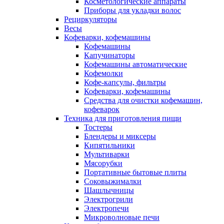
Косметологические аппараты
Приборы для укладки волос
Рециркуляторы
Весы
Кофеварки, кофемашины
Кофемашины
Капучинаторы
Кофемашины автоматические
Кофемолки
Кофе-капсулы, фильтры
Кофеварки, кофемашины
Средства для очистки кофемашин,
кофеварок
Техника для приготовления пищи
Тостеры
Блендеры и миксеры
Кипятильники
Мультиварки
Мясорубки
Портативные бытовые плиты
Соковыжималки
Шашлычницы
Электрогрили
Электропечи
Микроволновые печи