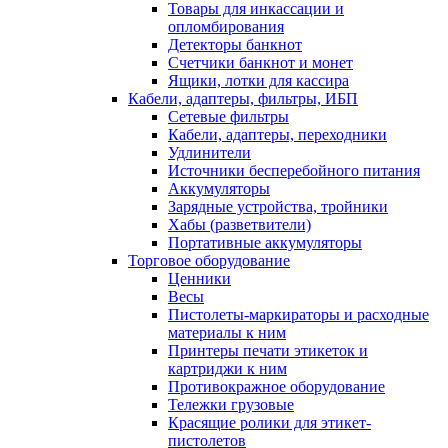
Товары для инкассации и
опломбирования
Детекторы банкнот
Счетчики банкнот и монет
Ящики, лотки для кассира
Кабели, адаптеры, фильтры, ИБП
Сетевые фильтры
Кабели, адаптеры, переходники
Удлинители
Источники бесперебойного питания
Аккумуляторы
Зарядные устройства, тройники
Хабы (разветвители)
Портативные аккумуляторы
Торговое оборудование
Ценники
Весы
Пистолеты-маркираторы и расходные
материалы к ним
Принтеры печати этикеток и
картриджи к ним
Противокражное оборудование
Тележки грузовые
Красящие ролики для этикет-
пистолетов