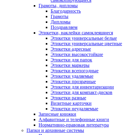
самокопирующиеся
Грамоты, дипломы
Благодарность
Грамоты
Дипломы
Поздравляем
Этикетки, наклейки самоклеящиеся
Этикетки универсальные белые
Этикетки универсальные цветные
Этикетки адресные
Этикетки высокостойкие
Этикетки для папок
Этикетки маркеры
Этикетки всепогодные
Этикетки удаляемые
Этикетки прозрачные
Этикетки для инвентаризации
Этикетки для компакт-дисков
Этикетки разные
Визитные карточки
Этикетки неудаляемые
Записные книжки
Алфавитные и телефонные книги
Нормативно-правовая литература
Папки и архивные системы