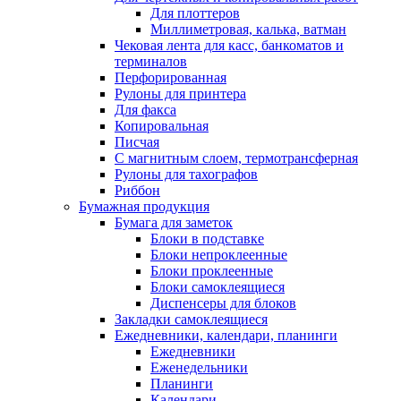
Для плоттеров
Миллиметровая, калька, ватман
Чековая лента для касс, банкоматов и
терминалов
Перфорированная
Рулоны для принтера
Для факса
Копировальная
Писчая
С магнитным слоем, термотрансферная
Рулоны для тахографов
Риббон
Бумажная продукция
Бумага для заметок
Блоки в подставке
Блоки непроклеенные
Блоки проклеенные
Блоки самоклеящиеся
Диспенсеры для блоков
Закладки самоклеящиеся
Ежедневники, календари, планинги
Ежедневники
Еженедельники
Планинги
Календари