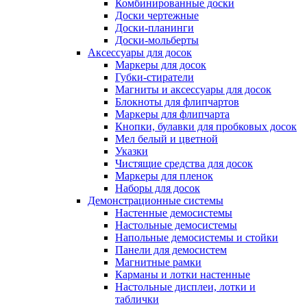
Комбинированные доски
Доски чертежные
Доски-планинги
Доски-мольберты
Аксессуары для досок
Маркеры для досок
Губки-стиратели
Магниты и аксессуары для досок
Блокноты для флипчартов
Маркеры для флипчарта
Кнопки, булавки для пробковых досок
Мел белый и цветной
Указки
Чистящие средства для досок
Маркеры для пленок
Наборы для досок
Демонстрационные системы
Настенные демосистемы
Настольные демосистемы
Напольные демосистемы и стойки
Панели для демосистем
Магнитные рамки
Карманы и лотки настенные
Настольные дисплеи, лотки и
таблички