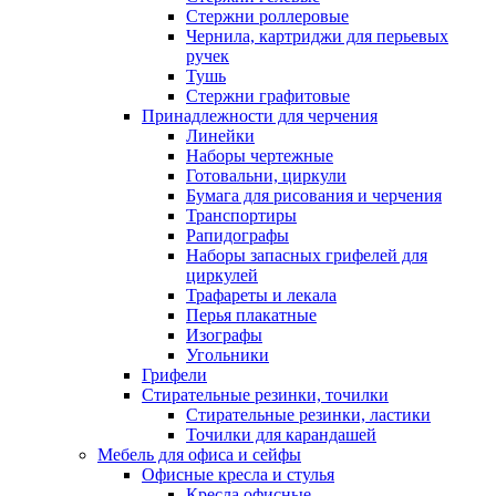
Стержни роллеровые
Чернила, картриджи для перьевых
ручек
Тушь
Стержни графитовые
Принадлежности для черчения
Линейки
Наборы чертежные
Готовальни, циркули
Бумага для рисования и черчения
Транспортиры
Рапидографы
Наборы запасных грифелей для
циркулей
Трафареты и лекала
Перья плакатные
Изографы
Угольники
Грифели
Стирательные резинки, точилки
Стирательные резинки, ластики
Точилки для карандашей
Мебель для офиса и сейфы
Офисные кресла и стулья
Кресла офисные