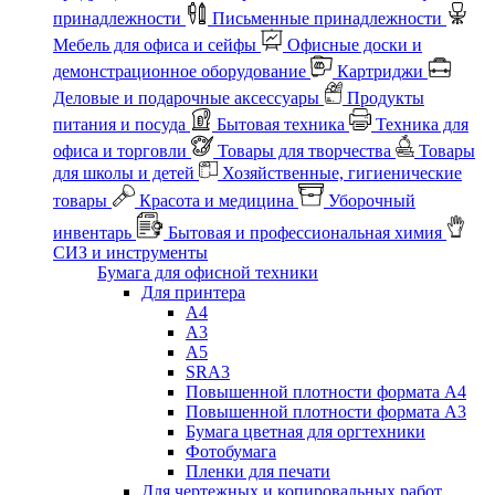
принадлежности
Письменные принадлежности
Мебель для офиса и сейфы
Офисные доски и
демонстрационное оборудование
Картриджи
Деловые и подарочные аксессуары
Продукты
питания и посуда
Бытовая техника
Техника для
офиса и торговли
Товары для творчества
Товары
для школы и детей
Хозяйственные, гигиенические
товары
Красота и медицина
Уборочный
инвентарь
Бытовая и профессиональная химия
СИЗ и инструменты
Бумага для офисной техники
Для принтера
А4
А3
А5
SRA3
Повышенной плотности формата А4
Повышенной плотности формата А3
Бумага цветная для оргтехники
Фотобумага
Пленки для печати
Для чертежных и копировальных работ