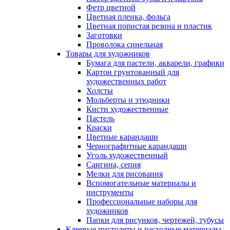
Фетр цветной
Цветная пленка, фольга
Цветная пористая резина и пластик
Заготовки
Проволока синельная
Товары для художников
Бумага для пастели, акварели, графики
Картон грунтованный для
художественных работ
Холсты
Мольберты и этюдники
Кисти художественные
Пастель
Краски
Цветные карандаши
Чернографитные карандаши
Уголь художественный
Сангина, сепия
Мелки для рисования
Вспомогательные материалы и
инструменты
Профессиональные наборы для
художников
Папки для рисунков, чертежей, тубусы
Клеевые пистолеты и расходные материалы