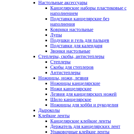
Настольные аксессуары
Канцелярские наборы пластиковые с
наполнением
Подставки канцелярские без
наполнения
Коврики настольные
Лупы
Подушки и гель для пальцев
Подставки для календаря
Звонки настольные
Степлеры, скобы, антистеплеры
Степлеры
Скобы для степлеров
Антистеплеры
Ножницы, ножи, лезвия
Ножницы канцелярские
Ножи канцелярские
Лезвия для канцелярских ножей
Шило канцелярское
Ножницы для хобби и рукоделия
Дыроколы
Клейкие ленты
Канцелярские клейкие ленты
Держатель для канцелярских лент
Упаковочные клейкие ленты