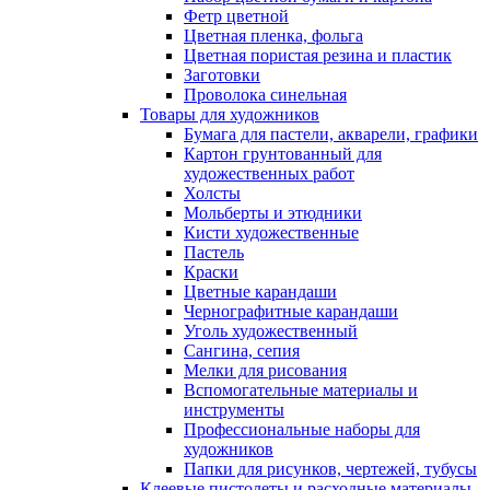
Фетр цветной
Цветная пленка, фольга
Цветная пористая резина и пластик
Заготовки
Проволока синельная
Товары для художников
Бумага для пастели, акварели, графики
Картон грунтованный для
художественных работ
Холсты
Мольберты и этюдники
Кисти художественные
Пастель
Краски
Цветные карандаши
Чернографитные карандаши
Уголь художественный
Сангина, сепия
Мелки для рисования
Вспомогательные материалы и
инструменты
Профессиональные наборы для
художников
Папки для рисунков, чертежей, тубусы
Клеевые пистолеты и расходные материалы