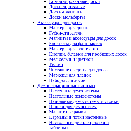
Комбинированные доски
Доски чертежные
Доски-планинги
Доски-мольберты
Аксессуары для досок
Маркеры для досок
Губки-стиратели
Магниты и аксессуары для досок
Блокноты для флипчартов
Маркеры для флипчарта
Кнопки, булавки для пробковых досок
Мел белый и цветной
Указки
Чистящие средства для досок
Маркеры для пленок
Наборы для досок
Демонстрационные системы
Настенные демосистемы
Настольные демосистемы
Напольные демосистемы и стойки
Панели для демосистем
Магнитные рамки
Карманы и лотки настенные
Настольные дисплеи, лотки и
таблички