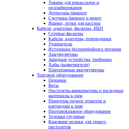
Товары для инкассации и
опломбирования
Детекторы банкнот
Счетчики банкнот и монет
Ящики, лотки для кассира
Кабели, адаптеры, фильтры, ИБП
Сетевые фильтры
Кабели, адаптеры, переходники
Удлинители
Источники бесперебойного питания
Аккумуляторы
Зарядные устройства, тройники
Хабы (разветвители)
Портативные аккумуляторы
Торговое оборудование
Ценники
Весы
Пистолеты-маркираторы и расходные
материалы к ним
Принтеры печати этикеток и
картриджи к ним
Противокражное оборудование
Тележки грузовые
Красящие ролики для этикет-
пистолетов