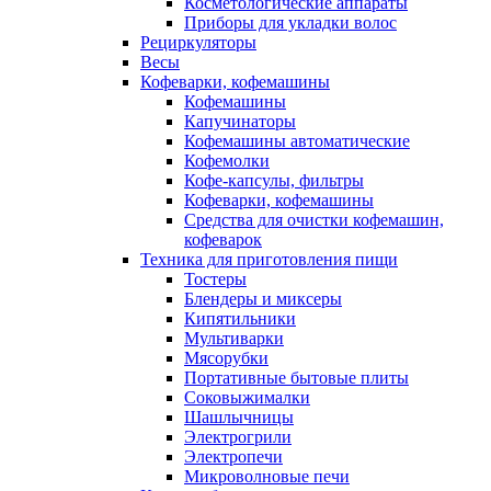
Косметологические аппараты
Приборы для укладки волос
Рециркуляторы
Весы
Кофеварки, кофемашины
Кофемашины
Капучинаторы
Кофемашины автоматические
Кофемолки
Кофе-капсулы, фильтры
Кофеварки, кофемашины
Средства для очистки кофемашин,
кофеварок
Техника для приготовления пищи
Тостеры
Блендеры и миксеры
Кипятильники
Мультиварки
Мясорубки
Портативные бытовые плиты
Соковыжималки
Шашлычницы
Электрогрили
Электропечи
Микроволновые печи