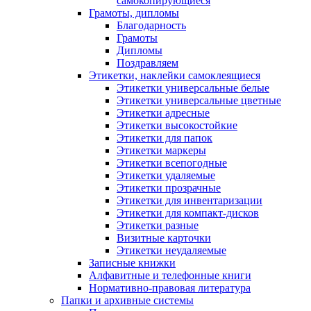
самокопирующиеся
Грамоты, дипломы
Благодарность
Грамоты
Дипломы
Поздравляем
Этикетки, наклейки самоклеящиеся
Этикетки универсальные белые
Этикетки универсальные цветные
Этикетки адресные
Этикетки высокостойкие
Этикетки для папок
Этикетки маркеры
Этикетки всепогодные
Этикетки удаляемые
Этикетки прозрачные
Этикетки для инвентаризации
Этикетки для компакт-дисков
Этикетки разные
Визитные карточки
Этикетки неудаляемые
Записные книжки
Алфавитные и телефонные книги
Нормативно-правовая литература
Папки и архивные системы