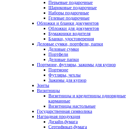
Перьевые подарочные
Шариковые подарочные
Наборы подарочные
Гелевые подарочные
Обложки и бланки документов
Обложки для документов
Бумажники водителя
Бланки, удостоверения
Деловые сумки, портфели, папки
Деловые сумки
Портфели
Деловые папки
Портмоне, футляры, зажимы для купюр
Портмоне
Футляры, чехлы
Зажимы для купюр
Зонты
Визитницы
Визитницы и кредитницы однорядные
карманные
Визитницы настольные
Государственная символика
Наградная продукция
Дизайн-бумага
Сертификат-бумага