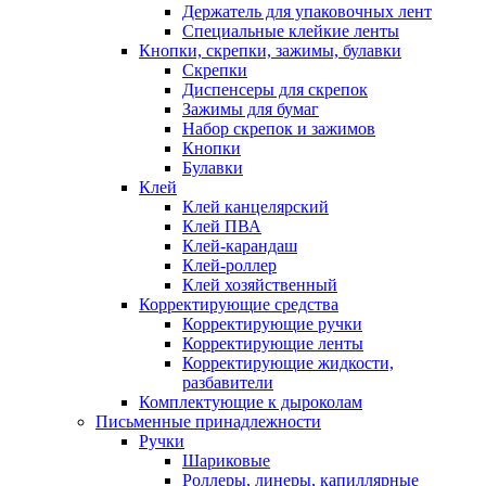
Держатель для упаковочных лент
Специальные клейкие ленты
Кнопки, скрепки, зажимы, булавки
Скрепки
Диспенсеры для скрепок
Зажимы для бумаг
Набор скрепок и зажимов
Кнопки
Булавки
Клей
Клей канцелярский
Клей ПВА
Клей-карандаш
Клей-роллер
Клей хозяйственный
Корректирующие средства
Корректирующие ручки
Корректирующие ленты
Корректирующие жидкости,
разбавители
Комплектующие к дыроколам
Письменные принадлежности
Ручки
Шариковые
Роллеры, линеры, капиллярные