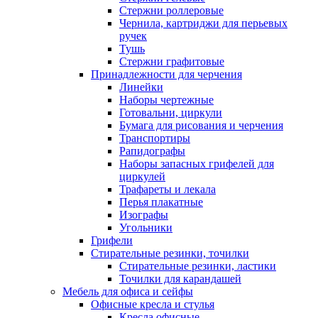
Стержни роллеровые
Чернила, картриджи для перьевых
ручек
Тушь
Стержни графитовые
Принадлежности для черчения
Линейки
Наборы чертежные
Готовальни, циркули
Бумага для рисования и черчения
Транспортиры
Рапидографы
Наборы запасных грифелей для
циркулей
Трафареты и лекала
Перья плакатные
Изографы
Угольники
Грифели
Стирательные резинки, точилки
Стирательные резинки, ластики
Точилки для карандашей
Мебель для офиса и сейфы
Офисные кресла и стулья
Кресла офисные