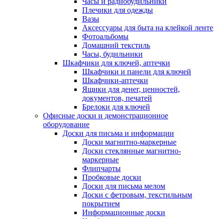
Часы и радиобудильники
Плечики для одежды
Вазы
Аксессуары для быта на клейкой ленте
Фотоальбомы
Домашний текстиль
Часы, будильники
Шкафчики для ключей, аптечки
Шкафчики и панели для ключей
Шкафчики-аптечки
Ящики для денег, ценностей,
документов, печатей
Брелоки для ключей
Офисные доски и демонстрационное
оборудование
Доски для письма и информации
Доски магнитно-маркерные
Доски стеклянные магнитно-
маркерные
Флипчарты
Пробковые доски
Доски для письма мелом
Доски с фетровым, текстильным
покрытием
Информационные доски