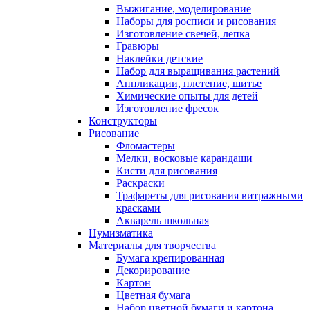
Выжигание, моделирование
Наборы для росписи и рисования
Изготовление свечей, лепка
Гравюры
Наклейки детские
Набор для выращивания растений
Аппликации, плетение, шитье
Химические опыты для детей
Изготовление фресок
Конструкторы
Рисование
Фломастеры
Мелки, восковые карандаши
Кисти для рисования
Раскраски
Трафареты для рисования витражными
красками
Акварель школьная
Нумизматика
Материалы для творчества
Бумага крепированная
Декорирование
Картон
Цветная бумага
Набор цветной бумаги и картона