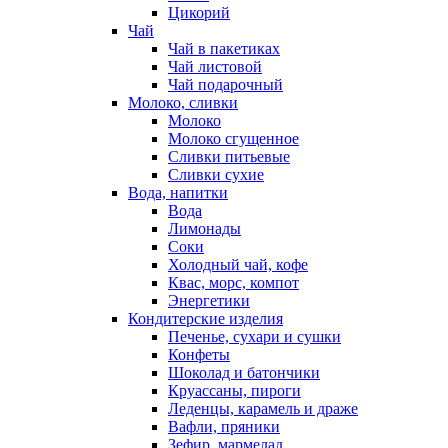
Цикорий
Чай
Чай в пакетиках
Чай листовой
Чай подарочный
Молоко, сливки
Молоко
Молоко сгущенное
Сливки питьевые
Сливки сухие
Вода, напитки
Вода
Лимонады
Соки
Холодный чай, кофе
Квас, морс, компот
Энергетики
Кондитерские изделия
Печенье, сухари и сушки
Конфеты
Шоколад и батончики
Круассаны, пироги
Леденцы, карамель и драже
Вафли, пряники
Зефир, мармелад