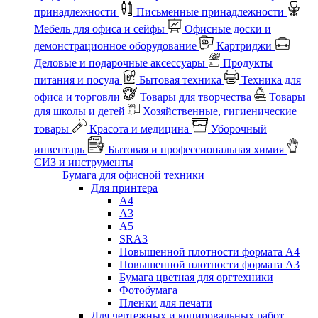
принадлежности
Письменные принадлежности
Мебель для офиса и сейфы
Офисные доски и
демонстрационное оборудование
Картриджи
Деловые и подарочные аксессуары
Продукты
питания и посуда
Бытовая техника
Техника для
офиса и торговли
Товары для творчества
Товары
для школы и детей
Хозяйственные, гигиенические
товары
Красота и медицина
Уборочный
инвентарь
Бытовая и профессиональная химия
СИЗ и инструменты
Бумага для офисной техники
Для принтера
А4
А3
А5
SRA3
Повышенной плотности формата А4
Повышенной плотности формата А3
Бумага цветная для оргтехники
Фотобумага
Пленки для печати
Для чертежных и копировальных работ