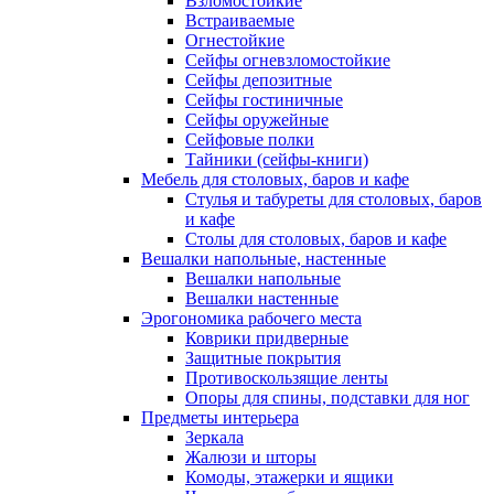
Взломостойкие
Встраиваемые
Огнестойкие
Сейфы огневзломостойкие
Сейфы депозитные
Сейфы гостиничные
Сейфы оружейные
Сейфовые полки
Тайники (сейфы-книги)
Мебель для столовых, баров и кафе
Стулья и табуреты для столовых, баров
и кафе
Столы для столовых, баров и кафе
Вешалки напольные, настенные
Вешалки напольные
Вешалки настенные
Эрогономика рабочего места
Коврики придверные
Защитные покрытия
Противоскользящие ленты
Опоры для спины, подставки для ног
Предметы интерьера
Зеркала
Жалюзи и шторы
Комоды, этажерки и ящики