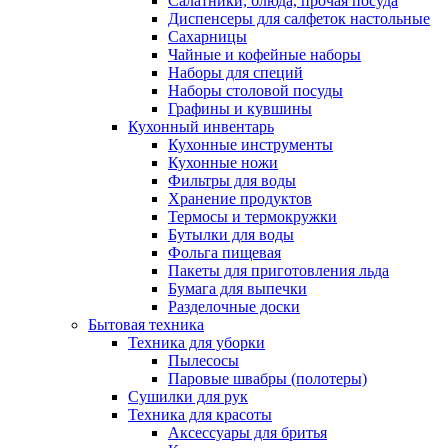
Салатники, блюда, прочая посуда
Диспенсеры для салфеток настольные
Сахарницы
Чайные и кофейные наборы
Наборы для специй
Наборы столовой посуды
Графины и кувшины
Кухонный инвентарь
Кухонные инструменты
Кухонные ножи
Фильтры для воды
Хранение продуктов
Термосы и термокружки
Бутылки для воды
Фольга пищевая
Пакеты для приготовления льда
Бумага для выпечки
Разделочные доски
Бытовая техника
Техника для уборки
Пылесосы
Паровые швабры (полотеры)
Сушилки для рук
Техника для красоты
Аксессуары для бритья