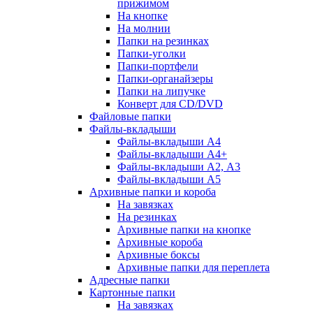
прижимом
На кнопке
На молнии
Папки на резинках
Папки-уголки
Папки-портфели
Папки-органайзеры
Папки на липучке
Конверт для CD/DVD
Файловые папки
Файлы-вкладыши
Файлы-вкладыши А4
Файлы-вкладыши А4+
Файлы-вкладыши А2, А3
Файлы-вкладыши А5
Архивные папки и короба
На завязках
На резинках
Архивные папки на кнопке
Архивные короба
Архивные боксы
Архивные папки для переплета
Адресные папки
Картонные папки
На завязках