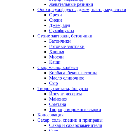
Жевательные резинки
Орехи, сухофрукты, джем, паста, мед, снэки
Орехи
Снеки
Джем, мед
Сухофрукты
Сухие завтраки, батончики
Батончики
Готовые завтраки
Хлопья
Мюсли
Каши
Сыр, масло, колбаса
Колбаса, бекон, ветчина
Масло сливочное
Сыр
Творог, сметана, йогурты
Йогурт, десерты
Майонез
Сметана
Творог, творожные сырки
Консервация
Сахар, соль, специи и приправы
Сахар и сахарозаменители
Соль