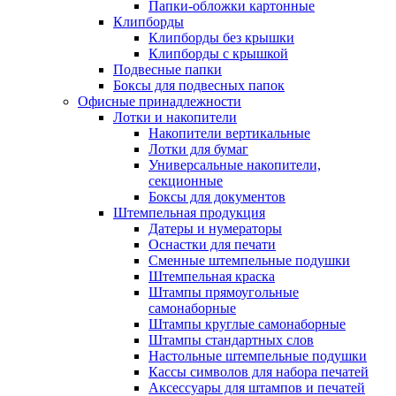
Папки-обложки картонные
Клипборды
Клипборды без крышки
Клипборды с крышкой
Подвесные папки
Боксы для подвесных папок
Офисные принадлежности
Лотки и накопители
Накопители вертикальные
Лотки для бумаг
Универсальные накопители,
секционные
Боксы для документов
Штемпельная продукция
Датеры и нумераторы
Оснастки для печати
Сменные штемпельные подушки
Штемпельная краска
Штампы прямоугольные
самонаборные
Штампы круглые самонаборные
Штампы стандартных слов
Настольные штемпельные подушки
Кассы символов для набора печатей
Аксессуары для штампов и печатей