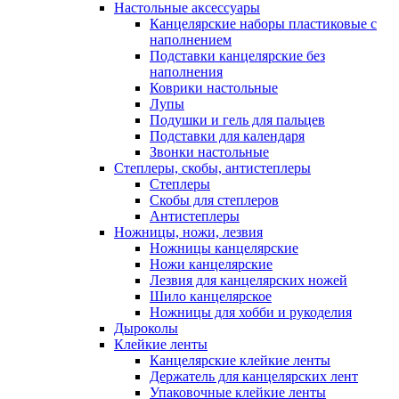
Настольные аксессуары
Канцелярские наборы пластиковые с
наполнением
Подставки канцелярские без
наполнения
Коврики настольные
Лупы
Подушки и гель для пальцев
Подставки для календаря
Звонки настольные
Степлеры, скобы, антистеплеры
Степлеры
Скобы для степлеров
Антистеплеры
Ножницы, ножи, лезвия
Ножницы канцелярские
Ножи канцелярские
Лезвия для канцелярских ножей
Шило канцелярское
Ножницы для хобби и рукоделия
Дыроколы
Клейкие ленты
Канцелярские клейкие ленты
Держатель для канцелярских лент
Упаковочные клейкие ленты