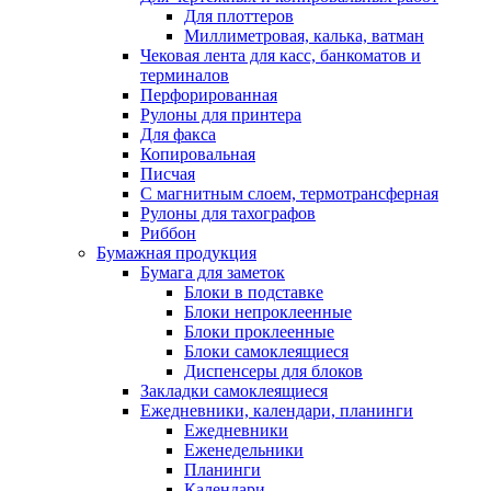
Для плоттеров
Миллиметровая, калька, ватман
Чековая лента для касс, банкоматов и
терминалов
Перфорированная
Рулоны для принтера
Для факса
Копировальная
Писчая
С магнитным слоем, термотрансферная
Рулоны для тахографов
Риббон
Бумажная продукция
Бумага для заметок
Блоки в подставке
Блоки непроклеенные
Блоки проклеенные
Блоки самоклеящиеся
Диспенсеры для блоков
Закладки самоклеящиеся
Ежедневники, календари, планинги
Ежедневники
Еженедельники
Планинги
Календари