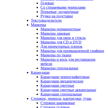
Гелевые
Со стираемыми чернилами
Перьевые, подарочные
Ручки на подставке
Текстовыделители
Маркеры
Маркеры перманентные
Маркеры лаковые
Маркеры для окон и стекла
Маркеры для CD и DVD
Для проекторных пленок
Маркеры для промышленной графики
Маркеры по ткани
Маркеры и воск для реставрации
мебели
Маркеры специальные
Карандаши
Карандаши чернографитовые
Карандаши механические
Карандаши цветные
Карандаши цветные акварельные
Карандаши специальные
Стержни, чернила, картриджи, тушь
Стержни шариковые
Стержни гелевые