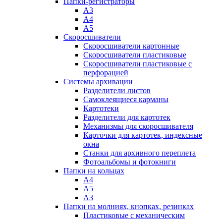
Папки-регистраторы
А3
А4
А5
Скоросшиватели
Скоросшиватели картонные
Скоросшиватели пластиковые
Скоросшиватели пластиковые с
перфорацией
Системы архивации
Разделители листов
Самоклеящиеся карманы
Картотеки
Разделители для картотек
Механизмы для скоросшивателя
Карточки для картотек, индексные
окна
Станки для архивного переплета
Фотоальбомы и фотокниги
Папки на кольцах
А4
А5
А3
Папки на молниях, кнопках, резинках
Пластиковые с механическим