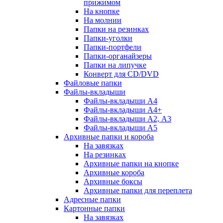
прижимом
На кнопке
На молнии
Папки на резинках
Папки-уголки
Папки-портфели
Папки-органайзеры
Папки на липучке
Конверт для CD/DVD
Файловые папки
Файлы-вкладыши
Файлы-вкладыши А4
Файлы-вкладыши А4+
Файлы-вкладыши А2, А3
Файлы-вкладыши А5
Архивные папки и короба
На завязках
На резинках
Архивные папки на кнопке
Архивные короба
Архивные боксы
Архивные папки для переплета
Адресные папки
Картонные папки
На завязках