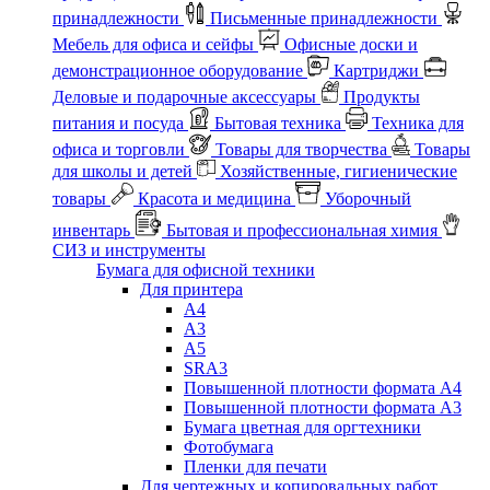
принадлежности
Письменные принадлежности
Мебель для офиса и сейфы
Офисные доски и
демонстрационное оборудование
Картриджи
Деловые и подарочные аксессуары
Продукты
питания и посуда
Бытовая техника
Техника для
офиса и торговли
Товары для творчества
Товары
для школы и детей
Хозяйственные, гигиенические
товары
Красота и медицина
Уборочный
инвентарь
Бытовая и профессиональная химия
СИЗ и инструменты
Бумага для офисной техники
Для принтера
А4
А3
А5
SRA3
Повышенной плотности формата А4
Повышенной плотности формата А3
Бумага цветная для оргтехники
Фотобумага
Пленки для печати
Для чертежных и копировальных работ