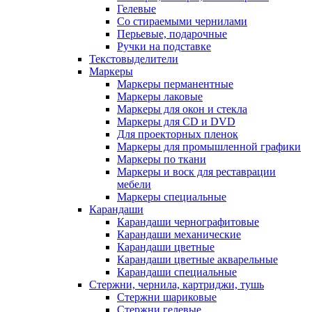
Гелевые
Со стираемыми чернилами
Перьевые, подарочные
Ручки на подставке
Текстовыделители
Маркеры
Маркеры перманентные
Маркеры лаковые
Маркеры для окон и стекла
Маркеры для CD и DVD
Для проекторных пленок
Маркеры для промышленной графики
Маркеры по ткани
Маркеры и воск для реставрации
мебели
Маркеры специальные
Карандаши
Карандаши чернографитовые
Карандаши механические
Карандаши цветные
Карандаши цветные акварельные
Карандаши специальные
Стержни, чернила, картриджи, тушь
Стержни шариковые
Стержни гелевые