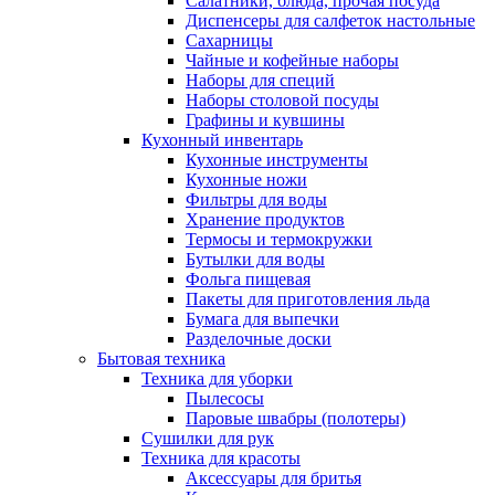
Салатники, блюда, прочая посуда
Диспенсеры для салфеток настольные
Сахарницы
Чайные и кофейные наборы
Наборы для специй
Наборы столовой посуды
Графины и кувшины
Кухонный инвентарь
Кухонные инструменты
Кухонные ножи
Фильтры для воды
Хранение продуктов
Термосы и термокружки
Бутылки для воды
Фольга пищевая
Пакеты для приготовления льда
Бумага для выпечки
Разделочные доски
Бытовая техника
Техника для уборки
Пылесосы
Паровые швабры (полотеры)
Сушилки для рук
Техника для красоты
Аксессуары для бритья