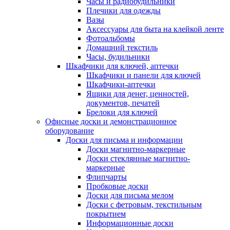
Часы и радиобудильники
Плечики для одежды
Вазы
Аксессуары для быта на клейкой ленте
Фотоальбомы
Домашний текстиль
Часы, будильники
Шкафчики для ключей, аптечки
Шкафчики и панели для ключей
Шкафчики-аптечки
Ящики для денег, ценностей,
документов, печатей
Брелоки для ключей
Офисные доски и демонстрационное
оборудование
Доски для письма и информации
Доски магнитно-маркерные
Доски стеклянные магнитно-
маркерные
Флипчарты
Пробковые доски
Доски для письма мелом
Доски с фетровым, текстильным
покрытием
Информационные доски