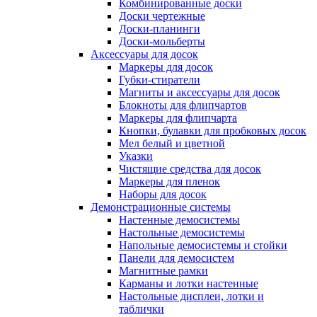
Комбинированные доски
Доски чертежные
Доски-планинги
Доски-мольберты
Аксессуары для досок
Маркеры для досок
Губки-стиратели
Магниты и аксессуары для досок
Блокноты для флипчартов
Маркеры для флипчарта
Кнопки, булавки для пробковых досок
Мел белый и цветной
Указки
Чистящие средства для досок
Маркеры для пленок
Наборы для досок
Демонстрационные системы
Настенные демосистемы
Настольные демосистемы
Напольные демосистемы и стойки
Панели для демосистем
Магнитные рамки
Карманы и лотки настенные
Настольные дисплеи, лотки и
таблички