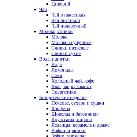
Цикорий
Чай
Чай в пакетиках
Чай листовой
Чай подарочный
Молоко, сливки
Молоко
Молоко сгущенное
Сливки питьевые
Сливки сухие
Вода, напитки
Вода
Лимонады
Соки
Холодный чай, кофе
Квас, морс, компот
Энергетики
Кондитерские изделия
Печенье, сухари и сушки
Конфеты
Шоколад и батончики
Круассаны, пироги
Леденцы, карамель и драже
Вафли, пряники
Зефир, мармелад