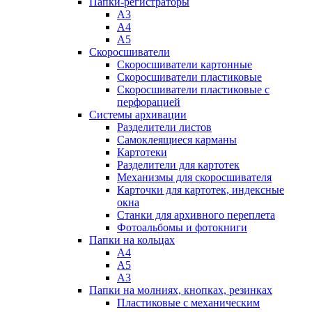
Папки-регистраторы
А3
А4
А5
Скоросшиватели
Скоросшиватели картонные
Скоросшиватели пластиковые
Скоросшиватели пластиковые с
перфорацией
Системы архивации
Разделители листов
Самоклеящиеся карманы
Картотеки
Разделители для картотек
Механизмы для скоросшивателя
Карточки для картотек, индексные
окна
Станки для архивного переплета
Фотоальбомы и фотокниги
Папки на кольцах
А4
А5
А3
Папки на молниях, кнопках, резинках
Пластиковые с механическим