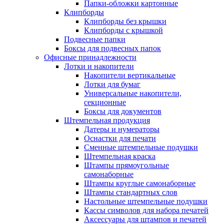
Папки-обложки картонные
Клипборды
Клипборды без крышки
Клипборды с крышкой
Подвесные папки
Боксы для подвесных папок
Офисные принадлежности
Лотки и накопители
Накопители вертикальные
Лотки для бумаг
Универсальные накопители,
секционные
Боксы для документов
Штемпельная продукция
Датеры и нумераторы
Оснастки для печати
Сменные штемпельные подушки
Штемпельная краска
Штампы прямоугольные
самонаборные
Штампы круглые самонаборные
Штампы стандартных слов
Настольные штемпельные подушки
Кассы символов для набора печатей
Аксессуары для штампов и печатей