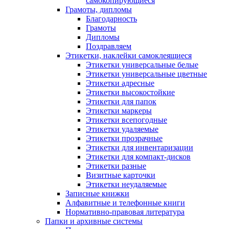
самокопирующиеся
Грамоты, дипломы
Благодарность
Грамоты
Дипломы
Поздравляем
Этикетки, наклейки самоклеящиеся
Этикетки универсальные белые
Этикетки универсальные цветные
Этикетки адресные
Этикетки высокостойкие
Этикетки для папок
Этикетки маркеры
Этикетки всепогодные
Этикетки удаляемые
Этикетки прозрачные
Этикетки для инвентаризации
Этикетки для компакт-дисков
Этикетки разные
Визитные карточки
Этикетки неудаляемые
Записные книжки
Алфавитные и телефонные книги
Нормативно-правовая литература
Папки и архивные системы