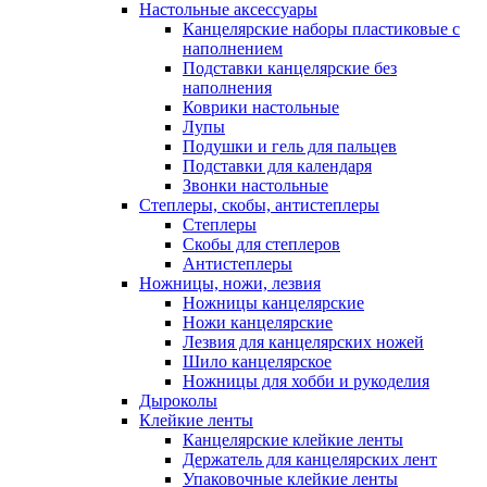
Настольные аксессуары
Канцелярские наборы пластиковые с
наполнением
Подставки канцелярские без
наполнения
Коврики настольные
Лупы
Подушки и гель для пальцев
Подставки для календаря
Звонки настольные
Степлеры, скобы, антистеплеры
Степлеры
Скобы для степлеров
Антистеплеры
Ножницы, ножи, лезвия
Ножницы канцелярские
Ножи канцелярские
Лезвия для канцелярских ножей
Шило канцелярское
Ножницы для хобби и рукоделия
Дыроколы
Клейкие ленты
Канцелярские клейкие ленты
Держатель для канцелярских лент
Упаковочные клейкие ленты