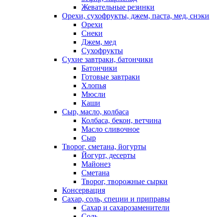
Жевательные резинки
Орехи, сухофрукты, джем, паста, мед, снэки
Орехи
Снеки
Джем, мед
Сухофрукты
Сухие завтраки, батончики
Батончики
Готовые завтраки
Хлопья
Мюсли
Каши
Сыр, масло, колбаса
Колбаса, бекон, ветчина
Масло сливочное
Сыр
Творог, сметана, йогурты
Йогурт, десерты
Майонез
Сметана
Творог, творожные сырки
Консервация
Сахар, соль, специи и приправы
Сахар и сахарозаменители
Соль