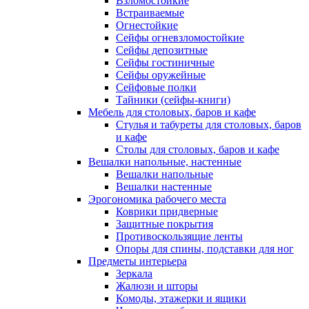
Взломостойкие
Встраиваемые
Огнестойкие
Сейфы огневзломостойкие
Сейфы депозитные
Сейфы гостиничные
Сейфы оружейные
Сейфовые полки
Тайники (сейфы-книги)
Мебель для столовых, баров и кафе
Стулья и табуреты для столовых, баров
и кафе
Столы для столовых, баров и кафе
Вешалки напольные, настенные
Вешалки напольные
Вешалки настенные
Эрогономика рабочего места
Коврики придверные
Защитные покрытия
Противоскользящие ленты
Опоры для спины, подставки для ног
Предметы интерьера
Зеркала
Жалюзи и шторы
Комоды, этажерки и ящики