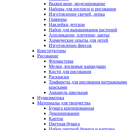
Выжигание, моделирование
Наборы для росписи и рисования
Изготовление свечей, лепка
Гравюры
Наклейки детские
Набор для выращивания растений
Аппликации, плетение, шитье
Химические опыты для детей
Изготовление фресок
Конструкторы
Рисование
Фломастеры
Мелки, восковые карандаши
Кисти для рисования
Раскраски
Трафареты для рисования витражными
красками
Акварель школьная
Нумизматика
Материалы для творчества
Бумага крепированная
Декорирование
Картон
Цветная бумага
Набор цветной бумаги и картона