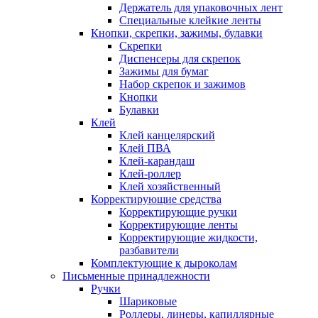
Держатель для упаковочных лент
Специальные клейкие ленты
Кнопки, скрепки, зажимы, булавки
Скрепки
Диспенсеры для скрепок
Зажимы для бумаг
Набор скрепок и зажимов
Кнопки
Булавки
Клей
Клей канцелярский
Клей ПВА
Клей-карандаш
Клей-роллер
Клей хозяйственный
Корректирующие средства
Корректирующие ручки
Корректирующие ленты
Корректирующие жидкости,
разбавители
Комплектующие к дыроколам
Письменные принадлежности
Ручки
Шариковые
Роллеры, линеры, капиллярные