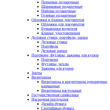
Перьевые подарочные
Шариковые подарочные
Наборы подарочные
Гелевые подарочные
Обложки и бланки документов
Обложки для документов
Бумажники водителя
Бланки, удостоверения
Деловые сумки, портфели, папки
Деловые сумки
Портфели
Деловые папки
Портмоне, футляры, зажимы для купюр
Портмоне
Футляры, чехлы
Зажимы для купюр
Зонты
Визитницы
Визитницы и кредитницы однорядные
карманные
Визитницы настольные
Государственная символика
Наградная продукция
Дизайн-бумага
Сертификат-бумага