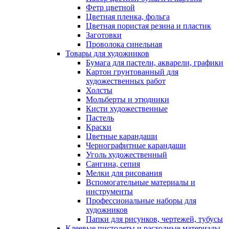
Фетр цветной
Цветная пленка, фольга
Цветная пористая резина и пластик
Заготовки
Проволока синельная
Товары для художников
Бумага для пастели, акварели, графики
Картон грунтованный для
художественных работ
Холсты
Мольберты и этюдники
Кисти художественные
Пастель
Краски
Цветные карандаши
Чернографитные карандаши
Уголь художественный
Сангина, сепия
Мелки для рисования
Вспомогательные материалы и
инструменты
Профессиональные наборы для
художников
Папки для рисунков, чертежей, тубусы
Клеевые пистолеты и расходные материалы