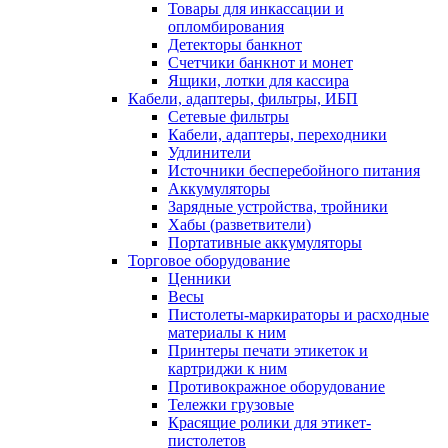
Товары для инкассации и
опломбирования
Детекторы банкнот
Счетчики банкнот и монет
Ящики, лотки для кассира
Кабели, адаптеры, фильтры, ИБП
Сетевые фильтры
Кабели, адаптеры, переходники
Удлинители
Источники бесперебойного питания
Аккумуляторы
Зарядные устройства, тройники
Хабы (разветвители)
Портативные аккумуляторы
Торговое оборудование
Ценники
Весы
Пистолеты-маркираторы и расходные
материалы к ним
Принтеры печати этикеток и
картриджи к ним
Противокражное оборудование
Тележки грузовые
Красящие ролики для этикет-
пистолетов