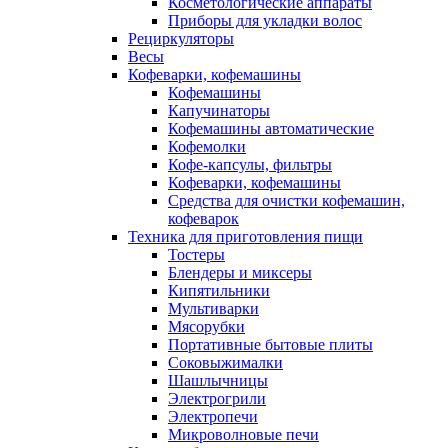
Косметологические аппараты
Приборы для укладки волос
Рециркуляторы
Весы
Кофеварки, кофемашины
Кофемашины
Капучинаторы
Кофемашины автоматические
Кофемолки
Кофе-капсулы, фильтры
Кофеварки, кофемашины
Средства для очистки кофемашин,
кофеварок
Техника для приготовления пищи
Тостеры
Блендеры и миксеры
Кипятильники
Мультиварки
Мясорубки
Портативные бытовые плиты
Соковыжималки
Шашлычницы
Электрогрили
Электропечи
Микроволновые печи