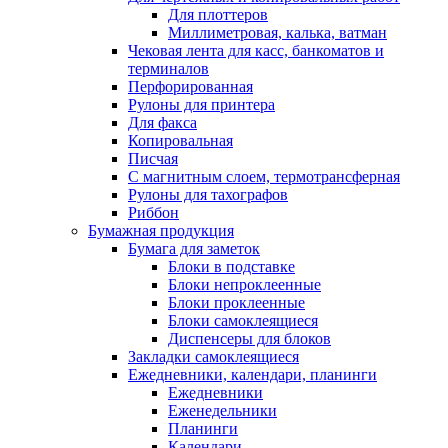
Для плоттеров
Миллиметровая, калька, ватман
Чековая лента для касс, банкоматов и
терминалов
Перфорированная
Рулоны для принтера
Для факса
Копировальная
Писчая
С магнитным слоем, термотрансферная
Рулоны для тахографов
Риббон
Бумажная продукция
Бумага для заметок
Блоки в подставке
Блоки непроклеенные
Блоки проклеенные
Блоки самоклеящиеся
Диспенсеры для блоков
Закладки самоклеящиеся
Ежедневники, календари, планинги
Ежедневники
Еженедельники
Планинги
Календари