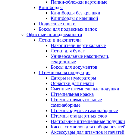
Папки-обложки картонные
Клипборды
Клипборды без крышки
Клипборды с крышкой
Подвесные папки
Боксы для подвесных папок
Офисные принадлежности
Лотки и накопители
Накопители вертикальные
Лотки для бумаг
Универсальные накопители,
секционные
Боксы для документов
Штемпельная продукция
Датеры и нумераторы
Оснастки для печати
Сменные штемпельные подушки
Штемпельная краска
Штампы прямоугольные
самонаборные
Штампы круглые самонаборные
Штампы стандартных слов
Настольные штемпельные подушки
Кассы символов для набора печатей
Аксессуары для штампов и печатей