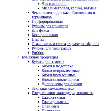
Для плоттеров
Миллиметровая, калька, ватман
Чековая лента для касс, банкоматов и
терминалов
Перфорированная
Рулоны для принтера
Для факса
Копировальная
Писчая
С магнитным слоем, термотрансферная
Рулоны для тахографов
Риббон
Бумажная продукция
Бумага для заметок
Блоки в подставке
Блоки непроклеенные
Блоки проклеенные
Блоки самоклеящиеся
Диспенсеры для блоков
Закладки самоклеящиеся
Ежедневники, календари, планинги
Ежедневники
Еженедельники
Планинги
Календари