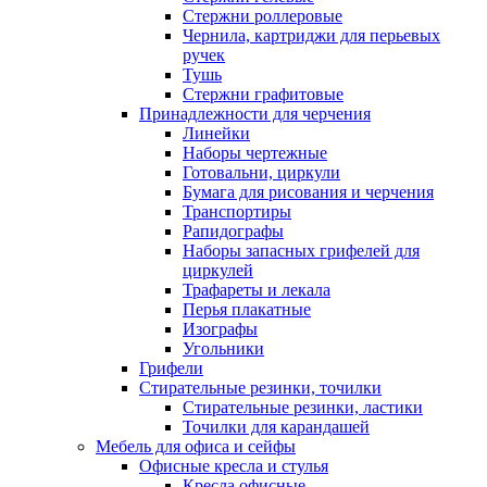
Стержни роллеровые
Чернила, картриджи для перьевых
ручек
Тушь
Стержни графитовые
Принадлежности для черчения
Линейки
Наборы чертежные
Готовальни, циркули
Бумага для рисования и черчения
Транспортиры
Рапидографы
Наборы запасных грифелей для
циркулей
Трафареты и лекала
Перья плакатные
Изографы
Угольники
Грифели
Стирательные резинки, точилки
Стирательные резинки, ластики
Точилки для карандашей
Мебель для офиса и сейфы
Офисные кресла и стулья
Кресла офисные