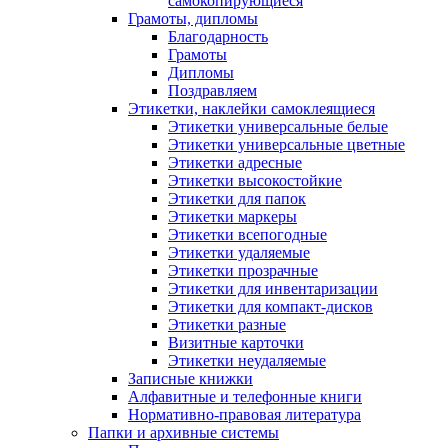
самокопирующиеся
Грамоты, дипломы
Благодарность
Грамоты
Дипломы
Поздравляем
Этикетки, наклейки самоклеящиеся
Этикетки универсальные белые
Этикетки универсальные цветные
Этикетки адресные
Этикетки высокостойкие
Этикетки для папок
Этикетки маркеры
Этикетки всепогодные
Этикетки удаляемые
Этикетки прозрачные
Этикетки для инвентаризации
Этикетки для компакт-дисков
Этикетки разные
Визитные карточки
Этикетки неудаляемые
Записные книжки
Алфавитные и телефонные книги
Нормативно-правовая литература
Папки и архивные системы