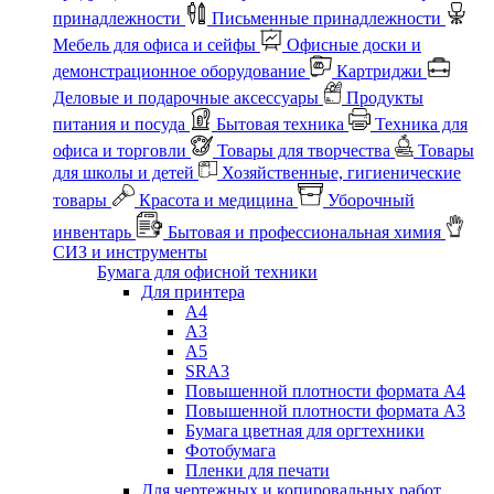
принадлежности
Письменные принадлежности
Мебель для офиса и сейфы
Офисные доски и
демонстрационное оборудование
Картриджи
Деловые и подарочные аксессуары
Продукты
питания и посуда
Бытовая техника
Техника для
офиса и торговли
Товары для творчества
Товары
для школы и детей
Хозяйственные, гигиенические
товары
Красота и медицина
Уборочный
инвентарь
Бытовая и профессиональная химия
СИЗ и инструменты
Бумага для офисной техники
Для принтера
А4
А3
А5
SRA3
Повышенной плотности формата А4
Повышенной плотности формата А3
Бумага цветная для оргтехники
Фотобумага
Пленки для печати
Для чертежных и копировальных работ