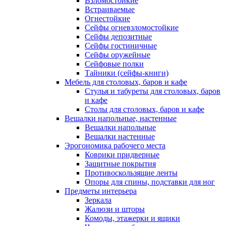
Взломостойкие
Встраиваемые
Огнестойкие
Сейфы огневзломостойкие
Сейфы депозитные
Сейфы гостиничные
Сейфы оружейные
Сейфовые полки
Тайники (сейфы-книги)
Мебель для столовых, баров и кафе
Стулья и табуреты для столовых, баров
и кафе
Столы для столовых, баров и кафе
Вешалки напольные, настенные
Вешалки напольные
Вешалки настенные
Эрогономика рабочего места
Коврики придверные
Защитные покрытия
Противоскользящие ленты
Опоры для спины, подставки для ног
Предметы интерьера
Зеркала
Жалюзи и шторы
Комоды, этажерки и ящики