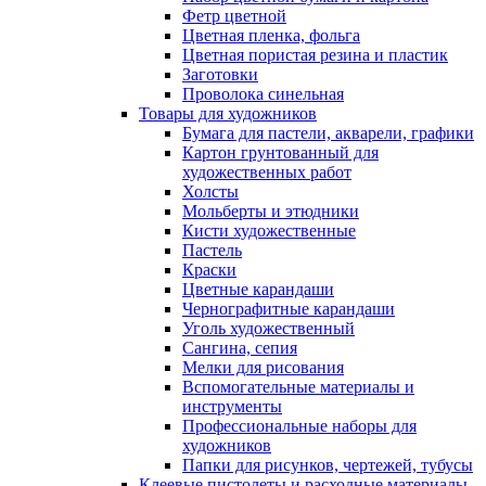
Фетр цветной
Цветная пленка, фольга
Цветная пористая резина и пластик
Заготовки
Проволока синельная
Товары для художников
Бумага для пастели, акварели, графики
Картон грунтованный для
художественных работ
Холсты
Мольберты и этюдники
Кисти художественные
Пастель
Краски
Цветные карандаши
Чернографитные карандаши
Уголь художественный
Сангина, сепия
Мелки для рисования
Вспомогательные материалы и
инструменты
Профессиональные наборы для
художников
Папки для рисунков, чертежей, тубусы
Клеевые пистолеты и расходные материалы