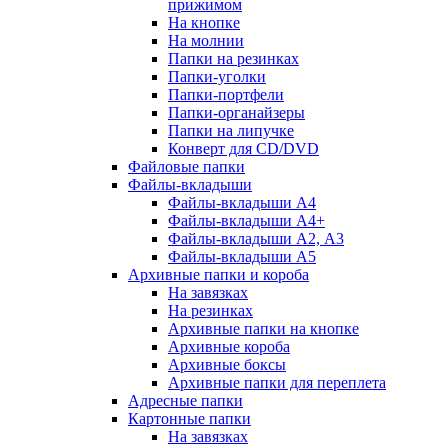
прижимом
На кнопке
На молнии
Папки на резинках
Папки-уголки
Папки-портфели
Папки-органайзеры
Папки на липучке
Конверт для CD/DVD
Файловые папки
Файлы-вкладыши
Файлы-вкладыши А4
Файлы-вкладыши А4+
Файлы-вкладыши А2, А3
Файлы-вкладыши А5
Архивные папки и короба
На завязках
На резинках
Архивные папки на кнопке
Архивные короба
Архивные боксы
Архивные папки для переплета
Адресные папки
Картонные папки
На завязках