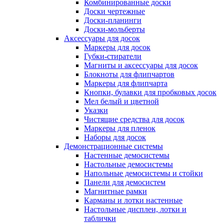
Комбинированные доски
Доски чертежные
Доски-планинги
Доски-мольберты
Аксессуары для досок
Маркеры для досок
Губки-стиратели
Магниты и аксессуары для досок
Блокноты для флипчартов
Маркеры для флипчарта
Кнопки, булавки для пробковых досок
Мел белый и цветной
Указки
Чистящие средства для досок
Маркеры для пленок
Наборы для досок
Демонстрационные системы
Настенные демосистемы
Настольные демосистемы
Напольные демосистемы и стойки
Панели для демосистем
Магнитные рамки
Карманы и лотки настенные
Настольные дисплеи, лотки и
таблички