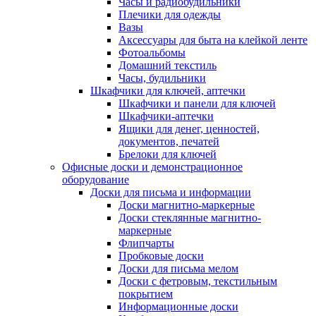
Часы и радиобудильники
Плечики для одежды
Вазы
Аксессуары для быта на клейкой ленте
Фотоальбомы
Домашний текстиль
Часы, будильники
Шкафчики для ключей, аптечки
Шкафчики и панели для ключей
Шкафчики-аптечки
Ящики для денег, ценностей,
документов, печатей
Брелоки для ключей
Офисные доски и демонстрационное
оборудование
Доски для письма и информации
Доски магнитно-маркерные
Доски стеклянные магнитно-
маркерные
Флипчарты
Пробковые доски
Доски для письма мелом
Доски с фетровым, текстильным
покрытием
Информационные доски