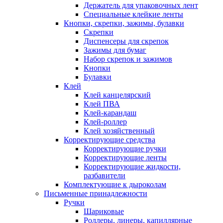
Держатель для упаковочных лент
Специальные клейкие ленты
Кнопки, скрепки, зажимы, булавки
Скрепки
Диспенсеры для скрепок
Зажимы для бумаг
Набор скрепок и зажимов
Кнопки
Булавки
Клей
Клей канцелярский
Клей ПВА
Клей-карандаш
Клей-роллер
Клей хозяйственный
Корректирующие средства
Корректирующие ручки
Корректирующие ленты
Корректирующие жидкости,
разбавители
Комплектующие к дыроколам
Письменные принадлежности
Ручки
Шариковые
Роллеры, линеры, капиллярные