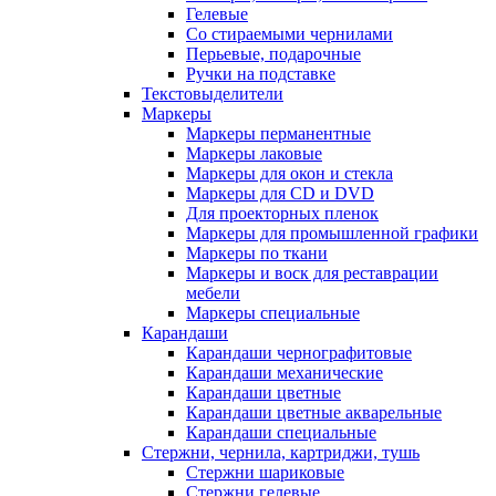
Гелевые
Со стираемыми чернилами
Перьевые, подарочные
Ручки на подставке
Текстовыделители
Маркеры
Маркеры перманентные
Маркеры лаковые
Маркеры для окон и стекла
Маркеры для CD и DVD
Для проекторных пленок
Маркеры для промышленной графики
Маркеры по ткани
Маркеры и воск для реставрации
мебели
Маркеры специальные
Карандаши
Карандаши чернографитовые
Карандаши механические
Карандаши цветные
Карандаши цветные акварельные
Карандаши специальные
Стержни, чернила, картриджи, тушь
Стержни шариковые
Стержни гелевые