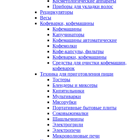
Косметологические аппараты
Приборы для укладки волос
Рециркуляторы
Весы
Кофеварки, кофемашины
Кофемашины
Капучинаторы
Кофемашины автоматические
Кофемолки
Кофе-капсулы, фильтры
Кофеварки, кофемашины
Средства для очистки кофемашин,
кофеварок
Техника для приготовления пищи
Тостеры
Блендеры и миксеры
Кипятильники
Мультиварки
Мясорубки
Портативные бытовые плиты
Соковыжималки
Шашлычницы
Электрогрили
Электропечи
Микроволновые печи