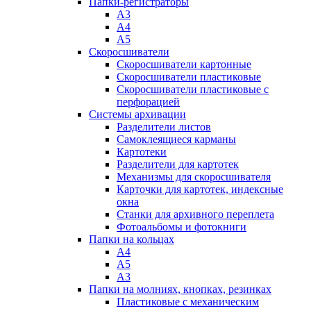
Папки-регистраторы
А3
А4
А5
Скоросшиватели
Скоросшиватели картонные
Скоросшиватели пластиковые
Скоросшиватели пластиковые с
перфорацией
Системы архивации
Разделители листов
Самоклеящиеся карманы
Картотеки
Разделители для картотек
Механизмы для скоросшивателя
Карточки для картотек, индексные
окна
Станки для архивного переплета
Фотоальбомы и фотокниги
Папки на кольцах
А4
А5
А3
Папки на молниях, кнопках, резинках
Пластиковые с механическим