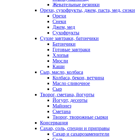
Жевательные резинки
Орехи, сухофрукты, джем, паста, мед, снэки
Орехи
Снеки
Джем, мед
Сухофрукты
Сухие завтраки, батончики
Батончики
Готовые завтраки
Хлопья
Мюсли
Каши
Сыр, масло, колбаса
Колбаса, бекон, ветчина
Масло сливочное
Сыр
Творог, сметана, йогурты
Йогурт, десерты
Майонез
Сметана
Творог, творожные сырки
Консервация
Сахар, соль, специи и приправы
Сахар и сахарозаменители
Соль