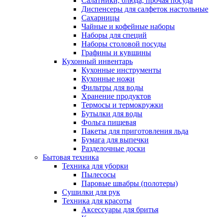
Салатники, блюда, прочая посуда
Диспенсеры для салфеток настольные
Сахарницы
Чайные и кофейные наборы
Наборы для специй
Наборы столовой посуды
Графины и кувшины
Кухонный инвентарь
Кухонные инструменты
Кухонные ножи
Фильтры для воды
Хранение продуктов
Термосы и термокружки
Бутылки для воды
Фольга пищевая
Пакеты для приготовления льда
Бумага для выпечки
Разделочные доски
Бытовая техника
Техника для уборки
Пылесосы
Паровые швабры (полотеры)
Сушилки для рук
Техника для красоты
Аксессуары для бритья