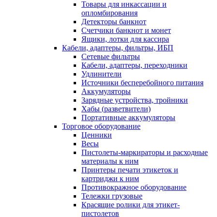
Товары для инкассации и
опломбирования
Детекторы банкнот
Счетчики банкнот и монет
Ящики, лотки для кассира
Кабели, адаптеры, фильтры, ИБП
Сетевые фильтры
Кабели, адаптеры, переходники
Удлинители
Источники бесперебойного питания
Аккумуляторы
Зарядные устройства, тройники
Хабы (разветвители)
Портативные аккумуляторы
Торговое оборудование
Ценники
Весы
Пистолеты-маркираторы и расходные
материалы к ним
Принтеры печати этикеток и
картриджи к ним
Противокражное оборудование
Тележки грузовые
Красящие ролики для этикет-
пистолетов