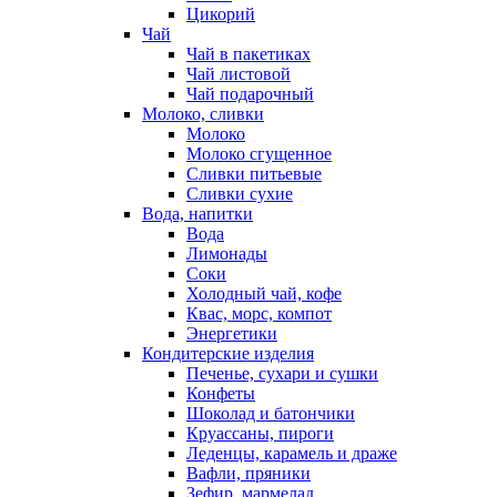
Цикорий
Чай
Чай в пакетиках
Чай листовой
Чай подарочный
Молоко, сливки
Молоко
Молоко сгущенное
Сливки питьевые
Сливки сухие
Вода, напитки
Вода
Лимонады
Соки
Холодный чай, кофе
Квас, морс, компот
Энергетики
Кондитерские изделия
Печенье, сухари и сушки
Конфеты
Шоколад и батончики
Круассаны, пироги
Леденцы, карамель и драже
Вафли, пряники
Зефир, мармелад