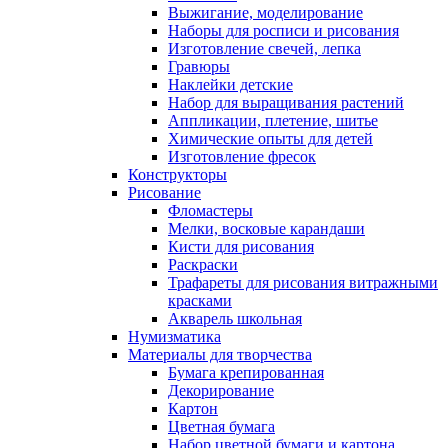
Выжигание, моделирование
Наборы для росписи и рисования
Изготовление свечей, лепка
Гравюры
Наклейки детские
Набор для выращивания растений
Аппликации, плетение, шитье
Химические опыты для детей
Изготовление фресок
Конструкторы
Рисование
Фломастеры
Мелки, восковые карандаши
Кисти для рисования
Раскраски
Трафареты для рисования витражными
красками
Акварель школьная
Нумизматика
Материалы для творчества
Бумага крепированная
Декорирование
Картон
Цветная бумага
Набор цветной бумаги и картона