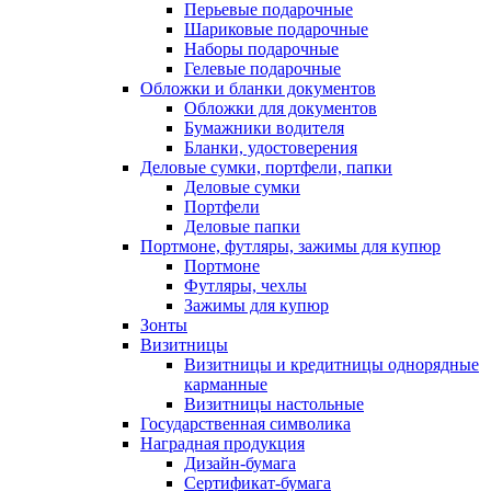
Перьевые подарочные
Шариковые подарочные
Наборы подарочные
Гелевые подарочные
Обложки и бланки документов
Обложки для документов
Бумажники водителя
Бланки, удостоверения
Деловые сумки, портфели, папки
Деловые сумки
Портфели
Деловые папки
Портмоне, футляры, зажимы для купюр
Портмоне
Футляры, чехлы
Зажимы для купюр
Зонты
Визитницы
Визитницы и кредитницы однорядные
карманные
Визитницы настольные
Государственная символика
Наградная продукция
Дизайн-бумага
Сертификат-бумага