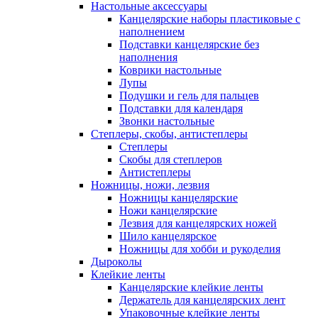
Настольные аксессуары
Канцелярские наборы пластиковые с
наполнением
Подставки канцелярские без
наполнения
Коврики настольные
Лупы
Подушки и гель для пальцев
Подставки для календаря
Звонки настольные
Степлеры, скобы, антистеплеры
Степлеры
Скобы для степлеров
Антистеплеры
Ножницы, ножи, лезвия
Ножницы канцелярские
Ножи канцелярские
Лезвия для канцелярских ножей
Шило канцелярское
Ножницы для хобби и рукоделия
Дыроколы
Клейкие ленты
Канцелярские клейкие ленты
Держатель для канцелярских лент
Упаковочные клейкие ленты