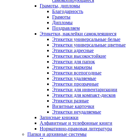
самокопирующиеся
Грамоты, дипломы
Благодарность
Грамоты
Дипломы
Поздравляем
Этикетки, наклейки самоклеящиеся
Этикетки универсальные белые
Этикетки универсальные цветные
Этикетки адресные
Этикетки высокостойкие
Этикетки для папок
Этикетки маркеры
Этикетки всепогодные
Этикетки удаляемые
Этикетки прозрачные
Этикетки для инвентаризации
Этикетки для компакт-дисков
Этикетки разные
Визитные карточки
Этикетки неудаляемые
Записные книжки
Алфавитные и телефонные книги
Нормативно-правовая литература
Папки и архивные системы