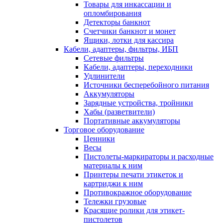
Товары для инкассации и
опломбирования
Детекторы банкнот
Счетчики банкнот и монет
Ящики, лотки для кассира
Кабели, адаптеры, фильтры, ИБП
Сетевые фильтры
Кабели, адаптеры, переходники
Удлинители
Источники бесперебойного питания
Аккумуляторы
Зарядные устройства, тройники
Хабы (разветвители)
Портативные аккумуляторы
Торговое оборудование
Ценники
Весы
Пистолеты-маркираторы и расходные
материалы к ним
Принтеры печати этикеток и
картриджи к ним
Противокражное оборудование
Тележки грузовые
Красящие ролики для этикет-
пистолетов