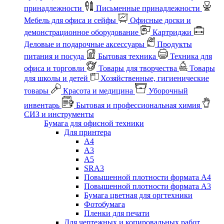
принадлежности
Письменные принадлежности
Мебель для офиса и сейфы
Офисные доски и
демонстрационное оборудование
Картриджи
Деловые и подарочные аксессуары
Продукты
питания и посуда
Бытовая техника
Техника для
офиса и торговли
Товары для творчества
Товары
для школы и детей
Хозяйственные, гигиенические
товары
Красота и медицина
Уборочный
инвентарь
Бытовая и профессиональная химия
СИЗ и инструменты
Бумага для офисной техники
Для принтера
А4
А3
А5
SRA3
Повышенной плотности формата А4
Повышенной плотности формата А3
Бумага цветная для оргтехники
Фотобумага
Пленки для печати
Для чертежных и копировальных работ