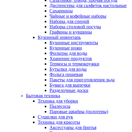
Салатники, блюда, прочая посуда
Диспенсеры для салфеток настольные
Сахарницы
Чайные и кофейные наборы
Наборы для специй
Наборы столовой посуды
Графины и кувшины
Кухонный инвентарь
Кухонные инструменты
Кухонные ножи
Фильтры для воды
Хранение продуктов
Термосы и термокружки
Бутылки для воды
Фольга пищевая
Пакеты для приготовления льда
Бумага для выпечки
Разделочные доски
Бытовая техника
Техника для уборки
Пылесосы
Паровые швабры (полотеры)
Сушилки для рук
Техника для красоты
Аксессуары для бритья