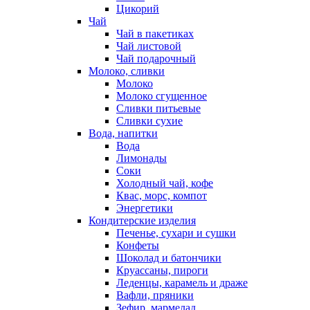
Цикорий
Чай
Чай в пакетиках
Чай листовой
Чай подарочный
Молоко, сливки
Молоко
Молоко сгущенное
Сливки питьевые
Сливки сухие
Вода, напитки
Вода
Лимонады
Соки
Холодный чай, кофе
Квас, морс, компот
Энергетики
Кондитерские изделия
Печенье, сухари и сушки
Конфеты
Шоколад и батончики
Круассаны, пироги
Леденцы, карамель и драже
Вафли, пряники
Зефир, мармелад