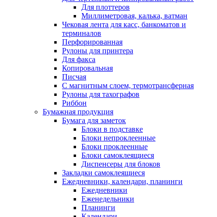
Для плоттеров
Миллиметровая, калька, ватман
Чековая лента для касс, банкоматов и
терминалов
Перфорированная
Рулоны для принтера
Для факса
Копировальная
Писчая
С магнитным слоем, термотрансферная
Рулоны для тахографов
Риббон
Бумажная продукция
Бумага для заметок
Блоки в подставке
Блоки непроклеенные
Блоки проклеенные
Блоки самоклеящиеся
Диспенсеры для блоков
Закладки самоклеящиеся
Ежедневники, календари, планинги
Ежедневники
Еженедельники
Планинги
Календари