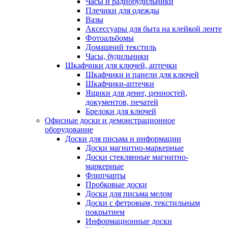
Часы и радиобудильники
Плечики для одежды
Вазы
Аксессуары для быта на клейкой ленте
Фотоальбомы
Домашний текстиль
Часы, будильники
Шкафчики для ключей, аптечки
Шкафчики и панели для ключей
Шкафчики-аптечки
Ящики для денег, ценностей,
документов, печатей
Брелоки для ключей
Офисные доски и демонстрационное
оборудование
Доски для письма и информации
Доски магнитно-маркерные
Доски стеклянные магнитно-
маркерные
Флипчарты
Пробковые доски
Доски для письма мелом
Доски с фетровым, текстильным
покрытием
Информационные доски