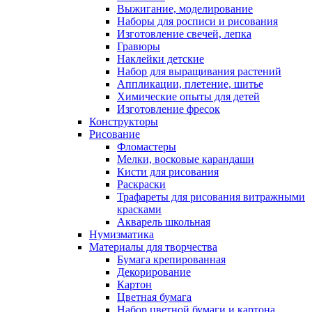
Выжигание, моделирование
Наборы для росписи и рисования
Изготовление свечей, лепка
Гравюры
Наклейки детские
Набор для выращивания растений
Аппликации, плетение, шитье
Химические опыты для детей
Изготовление фресок
Конструкторы
Рисование
Фломастеры
Мелки, восковые карандаши
Кисти для рисования
Раскраски
Трафареты для рисования витражными
красками
Акварель школьная
Нумизматика
Материалы для творчества
Бумага крепированная
Декорирование
Картон
Цветная бумага
Набор цветной бумаги и картона