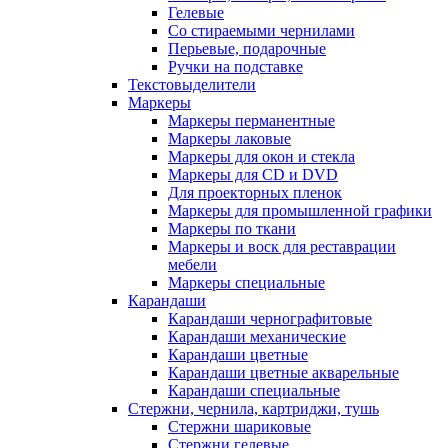
Гелевые
Со стираемыми чернилами
Перьевые, подарочные
Ручки на подставке
Текстовыделители
Маркеры
Маркеры перманентные
Маркеры лаковые
Маркеры для окон и стекла
Маркеры для CD и DVD
Для проекторных пленок
Маркеры для промышленной графики
Маркеры по ткани
Маркеры и воск для реставрации
мебели
Маркеры специальные
Карандаши
Карандаши чернографитовые
Карандаши механические
Карандаши цветные
Карандаши цветные акварельные
Карандаши специальные
Стержни, чернила, картриджи, тушь
Стержни шариковые
Стержни гелевые