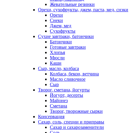
Жевательные резинки
Орехи, сухофрукты, джем, паста, мед, снэки
Орехи
Снеки
Джем, мед
Сухофрукты
Сухие завтраки, батончики
Батончики
Готовые завтраки
Хлопья
Мюсли
Каши
Сыр, масло, колбаса
Колбаса, бекон, ветчина
Масло сливочное
Сыр
Творог, сметана, йогурты
Йогурт, десерты
Майонез
Сметана
Творог, творожные сырки
Консервация
Сахар, соль, специи и приправы
Сахар и сахарозаменители
Соль