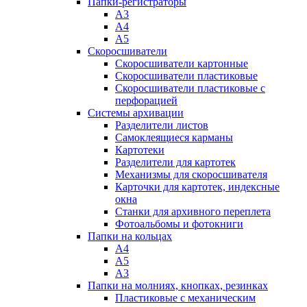
Папки-регистраторы
А3
А4
А5
Скоросшиватели
Скоросшиватели картонные
Скоросшиватели пластиковые
Скоросшиватели пластиковые с
перфорацией
Системы архивации
Разделители листов
Самоклеящиеся карманы
Картотеки
Разделители для картотек
Механизмы для скоросшивателя
Карточки для картотек, индексные
окна
Станки для архивного переплета
Фотоальбомы и фотокниги
Папки на кольцах
А4
А5
А3
Папки на молниях, кнопках, резинках
Пластиковые с механическим