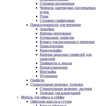
Стержни роллеровые
Чернила, картриджи для перьевых
ручек
Тушь
Стержни графитовые
Принадлежности для черчения
Линейки
Наборы чертежные
Готовальни, циркули
Бумага для рисования и черчения
Транспортиры
Рапидографы
Наборы запасных грифелей для
циркулей
Трафареты и лекала
Перья плакатные
Изографы
Угольники
Грифели
Стирательные резинки, точилки
Стирательные резинки, ластики
Точилки для карандашей
Мебель для офиса и сейфы
Офисные кресла и стулья
Кресла офисные