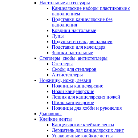
Настольные аксессуары
Канцелярские наборы пластиковые с
наполнением
Подставки канцелярские без
наполнения
Коврики настольные
Лупы
Подушки и гель для пальцев
Подставки для календаря
Звонки настольные
Степлеры, скобы, антистеплеры
Степлеры
Скобы для степлеров
Антистеплеры
Ножницы, ножи, лезвия
Ножницы канцелярские
Ножи канцелярские
Лезвия для канцелярских ножей
Шило канцелярское
Ножницы для хобби и рукоделия
Дыроколы
Клейкие ленты
Канцелярские клейкие ленты
Держатель для канцелярских лент
Упаковочные клейкие ленты