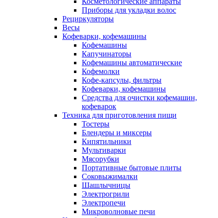
Косметологические аппараты
Приборы для укладки волос
Рециркуляторы
Весы
Кофеварки, кофемашины
Кофемашины
Капучинаторы
Кофемашины автоматические
Кофемолки
Кофе-капсулы, фильтры
Кофеварки, кофемашины
Средства для очистки кофемашин,
кофеварок
Техника для приготовления пищи
Тостеры
Блендеры и миксеры
Кипятильники
Мультиварки
Мясорубки
Портативные бытовые плиты
Соковыжималки
Шашлычницы
Электрогрили
Электропечи
Микроволновые печи