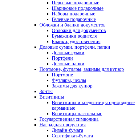
Перьевые подарочные
Шариковые подарочные
Наборы подарочные
Гелевые подарочные
Обложки и бланки документов
Обложки для документов
Бумажники водителя
Бланки, удостоверения
Деловые сумки, портфели, папки
Деловые сумки
Портфели
Деловые папки
Портмоне, футляры, зажимы для купюр
Портмоне
Футляры, чехлы
Зажимы для купюр
Зонты
Визитницы
Визитницы и кредитницы однорядные
карманные
Визитницы настольные
Государственная символика
Наградная продукция
Дизайн-бумага
Сертификат-бумага