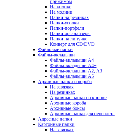
прижимом
На кнопке
На молнии
Папки на резинках
Папки-уголки
Папки-портфели
Папки-органайзеры
Папки на липучке
Конверт для CD/DVD
Файловые папки
Файлы-вкладыши
Файлы-вкладыши А4
Файлы-вкладыши А4+
Файлы-вкладыши А2, А3
Файлы-вкладыши А5
Архивные папки и короба
На завязках
На резинках
Архивные папки на кнопке
Архивные короба
Архивные боксы
Архивные папки для переплета
Адресные папки
Картонные папки
На завязках