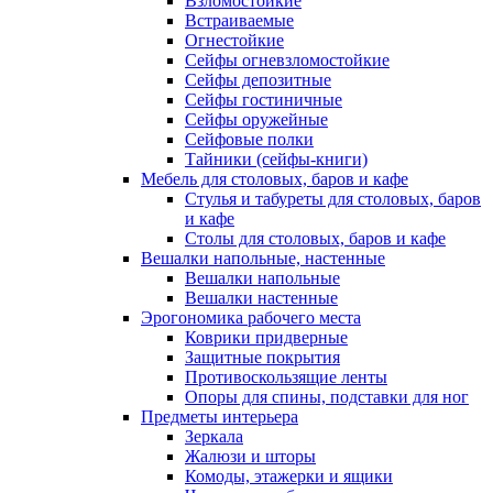
Взломостойкие
Встраиваемые
Огнестойкие
Сейфы огневзломостойкие
Сейфы депозитные
Сейфы гостиничные
Сейфы оружейные
Сейфовые полки
Тайники (сейфы-книги)
Мебель для столовых, баров и кафе
Стулья и табуреты для столовых, баров
и кафе
Столы для столовых, баров и кафе
Вешалки напольные, настенные
Вешалки напольные
Вешалки настенные
Эрогономика рабочего места
Коврики придверные
Защитные покрытия
Противоскользящие ленты
Опоры для спины, подставки для ног
Предметы интерьера
Зеркала
Жалюзи и шторы
Комоды, этажерки и ящики