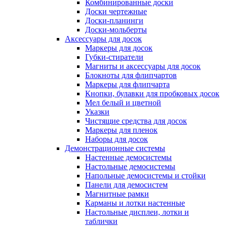
Комбинированные доски
Доски чертежные
Доски-планинги
Доски-мольберты
Аксессуары для досок
Маркеры для досок
Губки-стиратели
Магниты и аксессуары для досок
Блокноты для флипчартов
Маркеры для флипчарта
Кнопки, булавки для пробковых досок
Мел белый и цветной
Указки
Чистящие средства для досок
Маркеры для пленок
Наборы для досок
Демонстрационные системы
Настенные демосистемы
Настольные демосистемы
Напольные демосистемы и стойки
Панели для демосистем
Магнитные рамки
Карманы и лотки настенные
Настольные дисплеи, лотки и
таблички