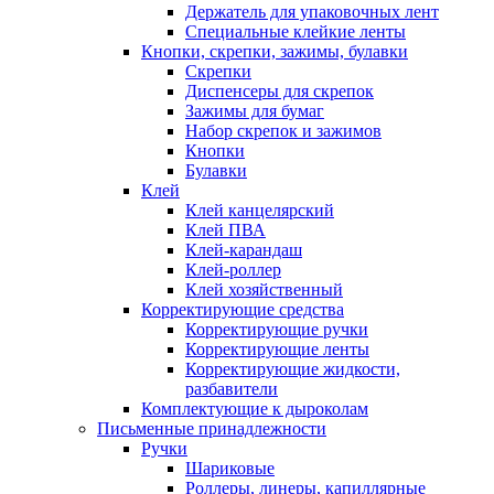
Держатель для упаковочных лент
Специальные клейкие ленты
Кнопки, скрепки, зажимы, булавки
Скрепки
Диспенсеры для скрепок
Зажимы для бумаг
Набор скрепок и зажимов
Кнопки
Булавки
Клей
Клей канцелярский
Клей ПВА
Клей-карандаш
Клей-роллер
Клей хозяйственный
Корректирующие средства
Корректирующие ручки
Корректирующие ленты
Корректирующие жидкости,
разбавители
Комплектующие к дыроколам
Письменные принадлежности
Ручки
Шариковые
Роллеры, линеры, капиллярные