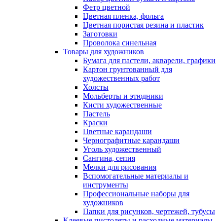
Фетр цветной
Цветная пленка, фольга
Цветная пористая резина и пластик
Заготовки
Проволока синельная
Товары для художников
Бумага для пастели, акварели, графики
Картон грунтованный для
художественных работ
Холсты
Мольберты и этюдники
Кисти художественные
Пастель
Краски
Цветные карандаши
Чернографитные карандаши
Уголь художественный
Сангина, сепия
Мелки для рисования
Вспомогательные материалы и
инструменты
Профессиональные наборы для
художников
Папки для рисунков, чертежей, тубусы
Клеевые пистолеты и расходные материалы