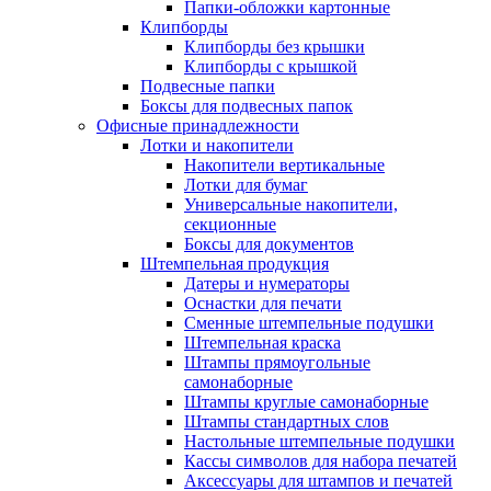
Папки-обложки картонные
Клипборды
Клипборды без крышки
Клипборды с крышкой
Подвесные папки
Боксы для подвесных папок
Офисные принадлежности
Лотки и накопители
Накопители вертикальные
Лотки для бумаг
Универсальные накопители,
секционные
Боксы для документов
Штемпельная продукция
Датеры и нумераторы
Оснастки для печати
Сменные штемпельные подушки
Штемпельная краска
Штампы прямоугольные
самонаборные
Штампы круглые самонаборные
Штампы стандартных слов
Настольные штемпельные подушки
Кассы символов для набора печатей
Аксессуары для штампов и печатей