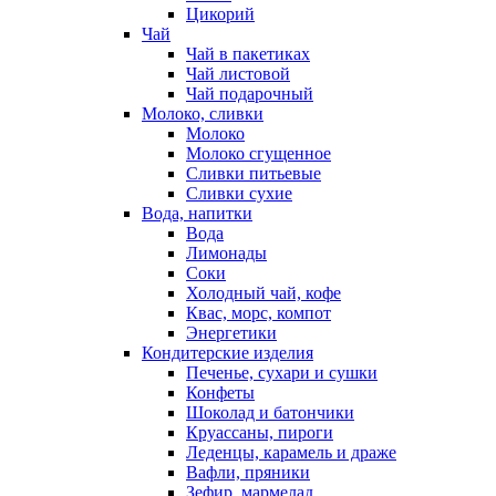
Цикорий
Чай
Чай в пакетиках
Чай листовой
Чай подарочный
Молоко, сливки
Молоко
Молоко сгущенное
Сливки питьевые
Сливки сухие
Вода, напитки
Вода
Лимонады
Соки
Холодный чай, кофе
Квас, морс, компот
Энергетики
Кондитерские изделия
Печенье, сухари и сушки
Конфеты
Шоколад и батончики
Круассаны, пироги
Леденцы, карамель и драже
Вафли, пряники
Зефир, мармелад