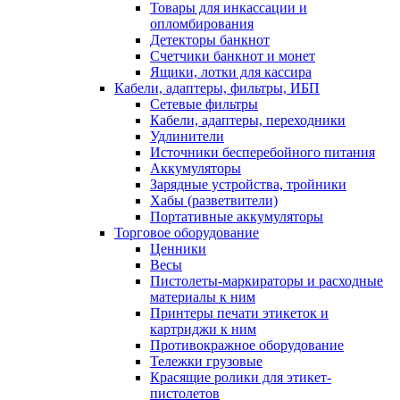
Товары для инкассации и
опломбирования
Детекторы банкнот
Счетчики банкнот и монет
Ящики, лотки для кассира
Кабели, адаптеры, фильтры, ИБП
Сетевые фильтры
Кабели, адаптеры, переходники
Удлинители
Источники бесперебойного питания
Аккумуляторы
Зарядные устройства, тройники
Хабы (разветвители)
Портативные аккумуляторы
Торговое оборудование
Ценники
Весы
Пистолеты-маркираторы и расходные
материалы к ним
Принтеры печати этикеток и
картриджи к ним
Противокражное оборудование
Тележки грузовые
Красящие ролики для этикет-
пистолетов