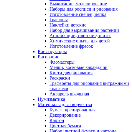
Выжигание, моделирование
Наборы для росписи и рисования
Изготовление свечей, лепка
Гравюры
Наклейки детские
Набор для выращивания растений
Аппликации, плетение, шитье
Химические опыты для детей
Изготовление фресок
Конструкторы
Рисование
Фломастеры
Мелки, восковые карандаши
Кисти для рисования
Раскраски
Трафареты для рисования витражными
красками
Акварель школьная
Нумизматика
Материалы для творчества
Бумага крепированная
Декорирование
Картон
Цветная бумага
Набор цветной бумаги и картона