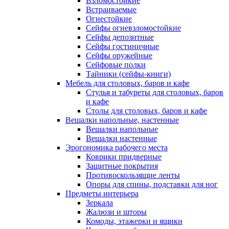
Взломостойкие
Встраиваемые
Огнестойкие
Сейфы огневзломостойкие
Сейфы депозитные
Сейфы гостиничные
Сейфы оружейные
Сейфовые полки
Тайники (сейфы-книги)
Мебель для столовых, баров и кафе
Стулья и табуреты для столовых, баров
и кафе
Столы для столовых, баров и кафе
Вешалки напольные, настенные
Вешалки напольные
Вешалки настенные
Эрогономика рабочего места
Коврики придверные
Защитные покрытия
Противоскользящие ленты
Опоры для спины, подставки для ног
Предметы интерьера
Зеркала
Жалюзи и шторы
Комоды, этажерки и ящики