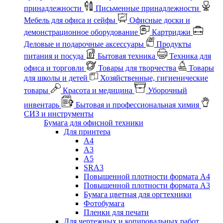
принадлежности
Письменные принадлежности
Мебель для офиса и сейфы
Офисные доски и
демонстрационное оборудование
Картриджи
Деловые и подарочные аксессуары
Продукты
питания и посуда
Бытовая техника
Техника для
офиса и торговли
Товары для творчества
Товары
для школы и детей
Хозяйственные, гигиенические
товары
Красота и медицина
Уборочный
инвентарь
Бытовая и профессиональная химия
СИЗ и инструменты
Бумага для офисной техники
Для принтера
А4
А3
А5
SRA3
Повышенной плотности формата А4
Повышенной плотности формата А3
Бумага цветная для оргтехники
Фотобумага
Пленки для печати
Для чертежных и копировальных работ