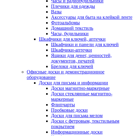
Часы и радиобудильники
Плечики для одежды
Вазы
Аксессуары для быта на клейкой ленте
Фотоальбомы
Домашний текстиль
Часы, будильники
Шкафчики для ключей, аптечки
Шкафчики и панели для ключей
Шкафчики-аптечки
Ящики для денег, ценностей,
документов, печатей
Брелоки для ключей
Офисные доски и демонстрационное
оборудование
Доски для письма и информации
Доски магнитно-маркерные
Доски стеклянные магнитно-
маркерные
Флипчарты
Пробковые доски
Доски для письма мелом
Доски с фетровым, текстильным
покрытием
Информационные доски