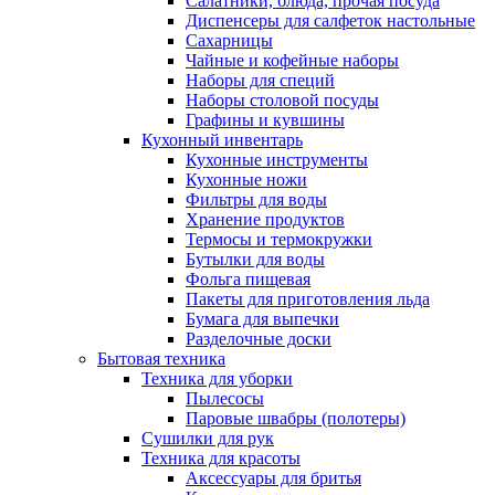
Салатники, блюда, прочая посуда
Диспенсеры для салфеток настольные
Сахарницы
Чайные и кофейные наборы
Наборы для специй
Наборы столовой посуды
Графины и кувшины
Кухонный инвентарь
Кухонные инструменты
Кухонные ножи
Фильтры для воды
Хранение продуктов
Термосы и термокружки
Бутылки для воды
Фольга пищевая
Пакеты для приготовления льда
Бумага для выпечки
Разделочные доски
Бытовая техника
Техника для уборки
Пылесосы
Паровые швабры (полотеры)
Сушилки для рук
Техника для красоты
Аксессуары для бритья