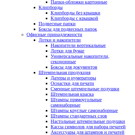
Папки-обложки картонные
Клипборды
Клипборды без крышки
Клипборды с крышкой
Подвесные папки
Боксы для подвесных папок
Офисные принадлежности
Лотки и накопители
Накопители вертикальные
Лотки для бумаг
Универсальные накопители,
секционные
Боксы для документов
Штемпельная продукция
Датеры и нумераторы
Оснастки для печати
Сменные штемпельные подушки
Штемпельная краска
Штампы прямоугольные
самонаборные
Штампы круглые самонаборные
Штампы стандартных слов
Настольные штемпельные подушки
Кассы символов для набора печатей
Аксессуары для штампов и печатей