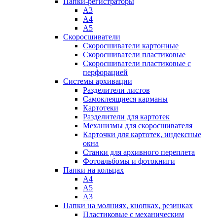
Папки-регистраторы
А3
А4
А5
Скоросшиватели
Скоросшиватели картонные
Скоросшиватели пластиковые
Скоросшиватели пластиковые с
перфорацией
Системы архивации
Разделители листов
Самоклеящиеся карманы
Картотеки
Разделители для картотек
Механизмы для скоросшивателя
Карточки для картотек, индексные
окна
Станки для архивного переплета
Фотоальбомы и фотокниги
Папки на кольцах
А4
А5
А3
Папки на молниях, кнопках, резинках
Пластиковые с механическим