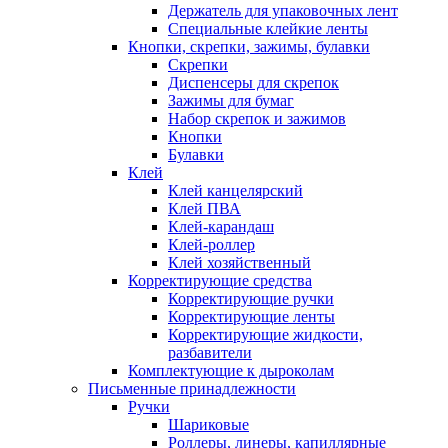
Держатель для упаковочных лент
Специальные клейкие ленты
Кнопки, скрепки, зажимы, булавки
Скрепки
Диспенсеры для скрепок
Зажимы для бумаг
Набор скрепок и зажимов
Кнопки
Булавки
Клей
Клей канцелярский
Клей ПВА
Клей-карандаш
Клей-роллер
Клей хозяйственный
Корректирующие средства
Корректирующие ручки
Корректирующие ленты
Корректирующие жидкости,
разбавители
Комплектующие к дыроколам
Письменные принадлежности
Ручки
Шариковые
Роллеры, линеры, капиллярные