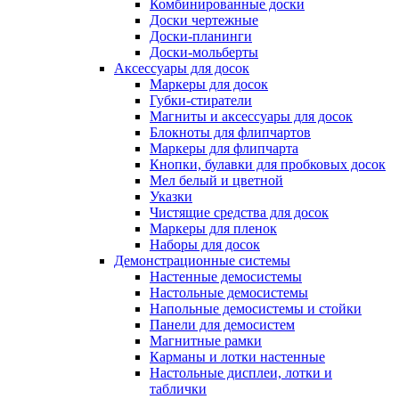
Комбинированные доски
Доски чертежные
Доски-планинги
Доски-мольберты
Аксессуары для досок
Маркеры для досок
Губки-стиратели
Магниты и аксессуары для досок
Блокноты для флипчартов
Маркеры для флипчарта
Кнопки, булавки для пробковых досок
Мел белый и цветной
Указки
Чистящие средства для досок
Маркеры для пленок
Наборы для досок
Демонстрационные системы
Настенные демосистемы
Настольные демосистемы
Напольные демосистемы и стойки
Панели для демосистем
Магнитные рамки
Карманы и лотки настенные
Настольные дисплеи, лотки и
таблички