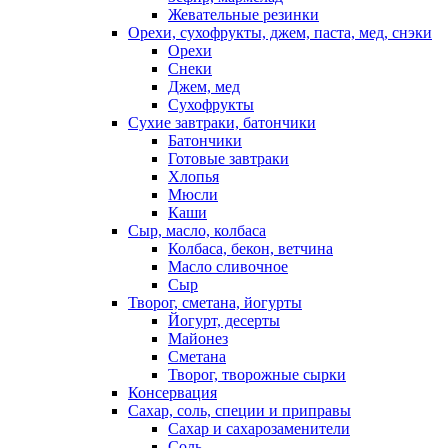
Жевательные резинки
Орехи, сухофрукты, джем, паста, мед, снэки
Орехи
Снеки
Джем, мед
Сухофрукты
Сухие завтраки, батончики
Батончики
Готовые завтраки
Хлопья
Мюсли
Каши
Сыр, масло, колбаса
Колбаса, бекон, ветчина
Масло сливочное
Сыр
Творог, сметана, йогурты
Йогурт, десерты
Майонез
Сметана
Творог, творожные сырки
Консервация
Сахар, соль, специи и приправы
Сахар и сахарозаменители
Соль