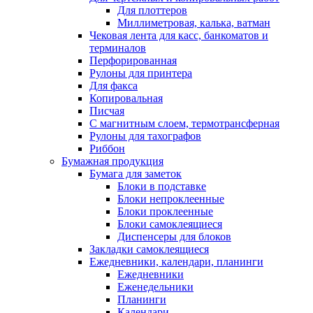
Для плоттеров
Миллиметровая, калька, ватман
Чековая лента для касс, банкоматов и
терминалов
Перфорированная
Рулоны для принтера
Для факса
Копировальная
Писчая
С магнитным слоем, термотрансферная
Рулоны для тахографов
Риббон
Бумажная продукция
Бумага для заметок
Блоки в подставке
Блоки непроклеенные
Блоки проклеенные
Блоки самоклеящиеся
Диспенсеры для блоков
Закладки самоклеящиеся
Ежедневники, календари, планинги
Ежедневники
Еженедельники
Планинги
Календари