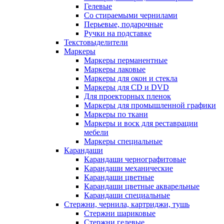
Гелевые
Со стираемыми чернилами
Перьевые, подарочные
Ручки на подставке
Текстовыделители
Маркеры
Маркеры перманентные
Маркеры лаковые
Маркеры для окон и стекла
Маркеры для CD и DVD
Для проекторных пленок
Маркеры для промышленной графики
Маркеры по ткани
Маркеры и воск для реставрации
мебели
Маркеры специальные
Карандаши
Карандаши чернографитовые
Карандаши механические
Карандаши цветные
Карандаши цветные акварельные
Карандаши специальные
Стержни, чернила, картриджи, тушь
Стержни шариковые
Стержни гелевые