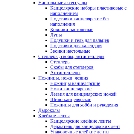
Настольные аксессуары
Канцелярские наборы пластиковые с
наполнением
Подставки канцелярские без
наполнения
Коврики настольные
Лупы
Подушки и гель для пальцев
Подставки для календаря
Звонки настольные
Степлеры, скобы, антистеплеры
Степлеры
Скобы для степлеров
Антистеплеры
Ножницы, ножи, лезвия
Ножницы канцелярские
Ножи канцелярские
Лезвия для канцелярских ножей
Шило канцелярское
Ножницы для хобби и рукоделия
Дыроколы
Клейкие ленты
Канцелярские клейкие ленты
Держатель для канцелярских лент
Упаковочные клейкие ленты