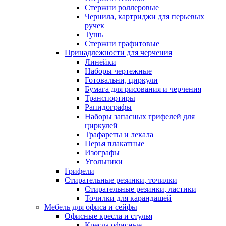
Стержни роллеровые
Чернила, картриджи для перьевых
ручек
Тушь
Стержни графитовые
Принадлежности для черчения
Линейки
Наборы чертежные
Готовальни, циркули
Бумага для рисования и черчения
Транспортиры
Рапидографы
Наборы запасных грифелей для
циркулей
Трафареты и лекала
Перья плакатные
Изографы
Угольники
Грифели
Стирательные резинки, точилки
Стирательные резинки, ластики
Точилки для карандашей
Мебель для офиса и сейфы
Офисные кресла и стулья
Кресла офисные