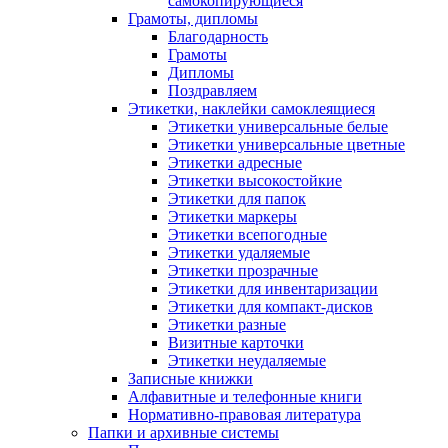
самокопирующиеся
Грамоты, дипломы
Благодарность
Грамоты
Дипломы
Поздравляем
Этикетки, наклейки самоклеящиеся
Этикетки универсальные белые
Этикетки универсальные цветные
Этикетки адресные
Этикетки высокостойкие
Этикетки для папок
Этикетки маркеры
Этикетки всепогодные
Этикетки удаляемые
Этикетки прозрачные
Этикетки для инвентаризации
Этикетки для компакт-дисков
Этикетки разные
Визитные карточки
Этикетки неудаляемые
Записные книжки
Алфавитные и телефонные книги
Нормативно-правовая литература
Папки и архивные системы