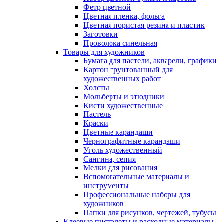
Фетр цветной
Цветная пленка, фольга
Цветная пористая резина и пластик
Заготовки
Проволока синельная
Товары для художников
Бумага для пастели, акварели, графики
Картон грунтованный для
художественных работ
Холсты
Мольберты и этюдники
Кисти художественные
Пастель
Краски
Цветные карандаши
Чернографитные карандаши
Уголь художественный
Сангина, сепия
Мелки для рисования
Вспомогательные материалы и
инструменты
Профессиональные наборы для
художников
Папки для рисунков, чертежей, тубусы
Клеевые пистолеты и расходные материалы