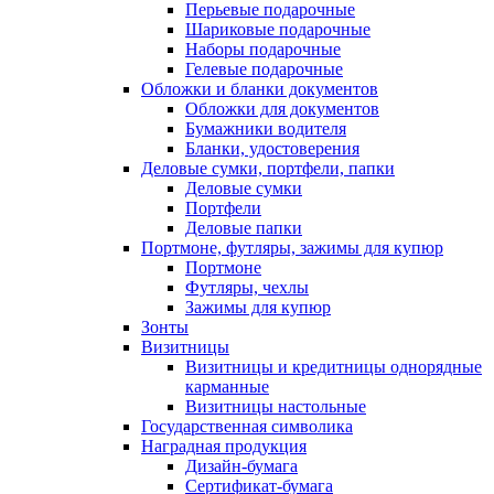
Перьевые подарочные
Шариковые подарочные
Наборы подарочные
Гелевые подарочные
Обложки и бланки документов
Обложки для документов
Бумажники водителя
Бланки, удостоверения
Деловые сумки, портфели, папки
Деловые сумки
Портфели
Деловые папки
Портмоне, футляры, зажимы для купюр
Портмоне
Футляры, чехлы
Зажимы для купюр
Зонты
Визитницы
Визитницы и кредитницы однорядные
карманные
Визитницы настольные
Государственная символика
Наградная продукция
Дизайн-бумага
Сертификат-бумага