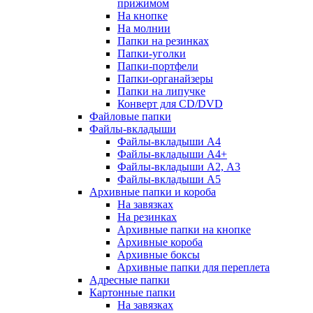
прижимом
На кнопке
На молнии
Папки на резинках
Папки-уголки
Папки-портфели
Папки-органайзеры
Папки на липучке
Конверт для CD/DVD
Файловые папки
Файлы-вкладыши
Файлы-вкладыши А4
Файлы-вкладыши А4+
Файлы-вкладыши А2, А3
Файлы-вкладыши А5
Архивные папки и короба
На завязках
На резинках
Архивные папки на кнопке
Архивные короба
Архивные боксы
Архивные папки для переплета
Адресные папки
Картонные папки
На завязках