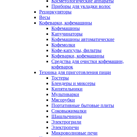
Косметологические аппараты
Приборы для укладки волос
Рециркуляторы
Весы
Кофеварки, кофемашины
Кофемашины
Капучинаторы
Кофемашины автоматические
Кофемолки
Кофе-капсулы, фильтры
Кофеварки, кофемашины
Средства для очистки кофемашин,
кофеварок
Техника для приготовления пищи
Тостеры
Блендеры и миксеры
Кипятильники
Мультиварки
Мясорубки
Портативные бытовые плиты
Соковыжималки
Шашлычницы
Электрогрили
Электропечи
Микроволновые печи