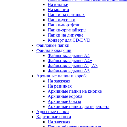
На кнопке
На молнии
Папки на резинках
Папки-уголки
Папки-портфели
Папки-органайзеры
Папки на липучке
Конверт для CD/DVD
Файловые папки
Файлы-вкладыши
Файлы-вкладыши А4
Файлы-вкладыши А4+
Файлы-вкладыши А2, А3
Файлы-вкладыши А5
Архивные папки и короба
На завязках
На резинках
Архивные папки на кнопке
Архивные короба
Архивные боксы
Архивные папки для переплета
Адресные папки
Картонные папки
На завязках
Папки-обложки картонные