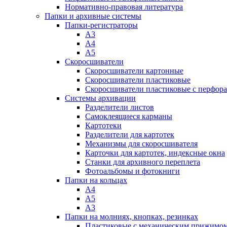
Нормативно-правовая литература
Папки и архивные системы
Папки-регистраторы
А3
А4
А5
Скоросшиватели
Скоросшиватели картонные
Скоросшиватели пластиковые
Скоросшиватели пластиковые с перфор
Системы архивации
Разделители листов
Самоклеящиеся карманы
Картотеки
Разделители для картотек
Механизмы для скоросшивателя
Карточки для картотек, индексные окна
Станки для архивного переплета
Фотоальбомы и фотокниги
Папки на кольцах
А4
А5
А3
Папки на молниях, кнопках, резинках
Пластиковые с механическим прижимо