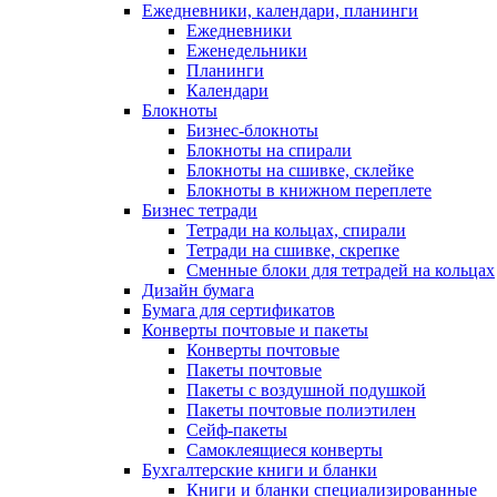
Ежедневники, календари, планинги
Ежедневники
Еженедельники
Планинги
Календари
Блокноты
Бизнес-блокноты
Блокноты на спирали
Блокноты на сшивке, склейке
Блокноты в книжном переплете
Бизнес тетради
Тетради на кольцах, спирали
Тетради на сшивке, скрепке
Сменные блоки для тетрадей на кольцах
Дизайн бумага
Бумага для сертификатов
Конверты почтовые и пакеты
Конверты почтовые
Пакеты почтовые
Пакеты с воздушной подушкой
Пакеты почтовые полиэтилен
Сейф-пакеты
Самоклеящиеся конверты
Бухгалтерские книги и бланки
Книги и бланки специализированные