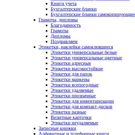
Книги учета
Бухгалтерские бланки
Бухгалтерские бланки самокопирующие
Грамоты, дипломы
Благодарность
Грамоты
Дипломы
Поздравляем
Этикетки, наклейки самоклеящиеся
Этикетки универсальные белые
Этикетки универсальные цветные
Этикетки адресные
Этикетки высокостойкие
Этикетки для папок
Этикетки маркеры
Этикетки всепогодные
Этикетки удаляемые
Этикетки прозрачные
Этикетки для инвентаризации
Этикетки для компакт-дисков
Этикетки разные
Визитные карточки
Этикетки неудаляемые
Записные книжки
Алфавитные и телефонные книги