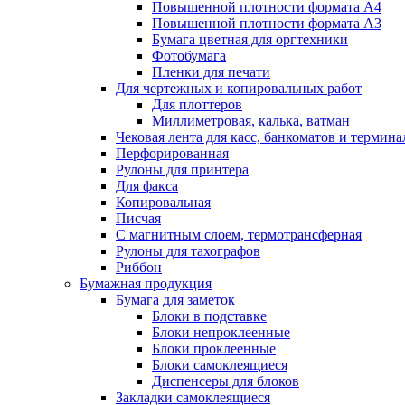
Повышенной плотности формата А4
Повышенной плотности формата А3
Бумага цветная для оргтехники
Фотобумага
Пленки для печати
Для чертежных и копировальных работ
Для плоттеров
Миллиметровая, калька, ватман
Чековая лента для касс, банкоматов и термина
Перфорированная
Рулоны для принтера
Для факса
Копировальная
Писчая
С магнитным слоем, термотрансферная
Рулоны для тахографов
Риббон
Бумажная продукция
Бумага для заметок
Блоки в подставке
Блоки непроклеенные
Блоки проклеенные
Блоки самоклеящиеся
Диспенсеры для блоков
Закладки самоклеящиеся