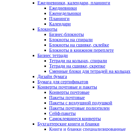
Ежедневники, календари, планинги
Ежедневники
Еженедельники
Планинги
Календари
Блокноты
Бизнес-блокноты
Блокноты на спирали
Блокноты на сшивке, склейке
Блокноты в книжном переплете
Бизнес тетради
Тетради на кольцах, спирали
Тетради на сшивке, скрепке
Сменные блоки для тетрадей на кольцах
Дизайн бумага
Бумага для сертификатов
Конверты почтовые и пакеты
Конверты почтовые
Пакеты почтовые
Пакеты с воздушной подушкой
Пакеты почтовые полиэтилен
Сейф-пакеты
Самоклеящиеся конверты
Бухгалтерские книги и бланки
Книги и бланки специализированные