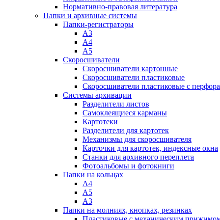
Нормативно-правовая литература
Папки и архивные системы
Папки-регистраторы
А3
А4
А5
Скоросшиватели
Скоросшиватели картонные
Скоросшиватели пластиковые
Скоросшиватели пластиковые с перфор
Системы архивации
Разделители листов
Самоклеящиеся карманы
Картотеки
Разделители для картотек
Механизмы для скоросшивателя
Карточки для картотек, индексные окна
Станки для архивного переплета
Фотоальбомы и фотокниги
Папки на кольцах
А4
А5
А3
Папки на молниях, кнопках, резинках
Пластиковые с механическим прижимо