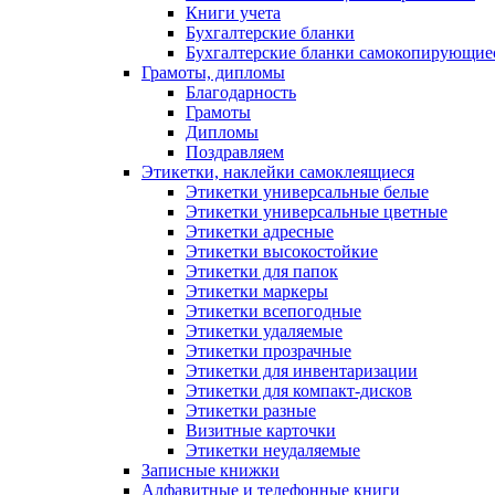
Книги учета
Бухгалтерские бланки
Бухгалтерские бланки самокопирующие
Грамоты, дипломы
Благодарность
Грамоты
Дипломы
Поздравляем
Этикетки, наклейки самоклеящиеся
Этикетки универсальные белые
Этикетки универсальные цветные
Этикетки адресные
Этикетки высокостойкие
Этикетки для папок
Этикетки маркеры
Этикетки всепогодные
Этикетки удаляемые
Этикетки прозрачные
Этикетки для инвентаризации
Этикетки для компакт-дисков
Этикетки разные
Визитные карточки
Этикетки неудаляемые
Записные книжки
Алфавитные и телефонные книги