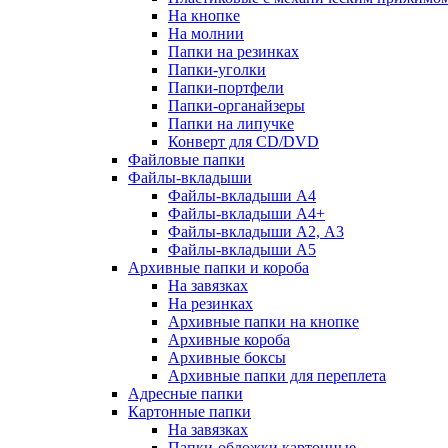
На кнопке
На молнии
Папки на резинках
Папки-уголки
Папки-портфели
Папки-органайзеры
Папки на липучке
Конверт для CD/DVD
Файловые папки
Файлы-вкладыши
Файлы-вкладыши А4
Файлы-вкладыши А4+
Файлы-вкладыши А2, А3
Файлы-вкладыши А5
Архивные папки и короба
На завязках
На резинках
Архивные папки на кнопке
Архивные короба
Архивные боксы
Архивные папки для переплета
Адресные папки
Картонные папки
На завязках
Папки-обложки картонные