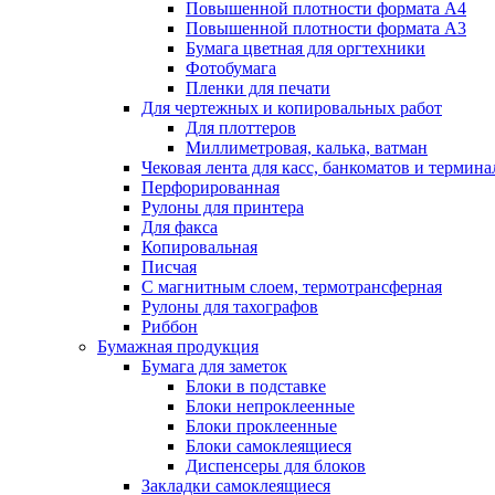
Повышенной плотности формата А4
Повышенной плотности формата А3
Бумага цветная для оргтехники
Фотобумага
Пленки для печати
Для чертежных и копировальных работ
Для плоттеров
Миллиметровая, калька, ватман
Чековая лента для касс, банкоматов и термина
Перфорированная
Рулоны для принтера
Для факса
Копировальная
Писчая
С магнитным слоем, термотрансферная
Рулоны для тахографов
Риббон
Бумажная продукция
Бумага для заметок
Блоки в подставке
Блоки непроклеенные
Блоки проклеенные
Блоки самоклеящиеся
Диспенсеры для блоков
Закладки самоклеящиеся