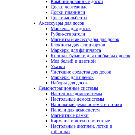
Комбинированные доски
Доски чертежные
Доски-планинги
Доски-мольберты
Аксессуары для досок
Маркеры для досок
Губки-стиратели
Магниты и аксессуары для досок
Блокноты для флипчартов
Маркеры для флипчарта
Кнопки, булавки для пробковых досок
Мел белый и цветной
Указки
Чистящие средства для досок
Маркеры для пленок
Наборы для досок
Демонстрационные системы
Настенные демосистемы
Настольные демосистемы
Напольные демосистемы и стойки
Панели для демосистем
Магнитные рамки
Карманы и лотки настенные
Настольные дисплеи, лотки и
таблички