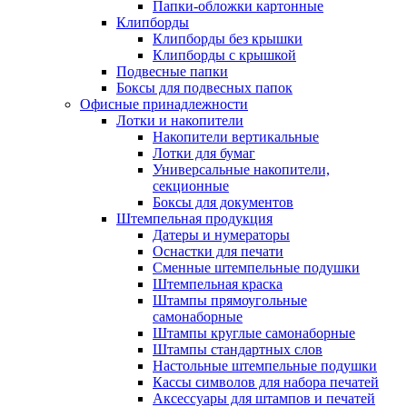
Папки-обложки картонные
Клипборды
Клипборды без крышки
Клипборды с крышкой
Подвесные папки
Боксы для подвесных папок
Офисные принадлежности
Лотки и накопители
Накопители вертикальные
Лотки для бумаг
Универсальные накопители,
секционные
Боксы для документов
Штемпельная продукция
Датеры и нумераторы
Оснастки для печати
Сменные штемпельные подушки
Штемпельная краска
Штампы прямоугольные
самонаборные
Штампы круглые самонаборные
Штампы стандартных слов
Настольные штемпельные подушки
Кассы символов для набора печатей
Аксессуары для штампов и печатей