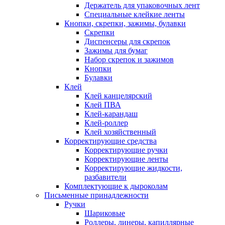
Держатель для упаковочных лент
Специальные клейкие ленты
Кнопки, скрепки, зажимы, булавки
Скрепки
Диспенсеры для скрепок
Зажимы для бумаг
Набор скрепок и зажимов
Кнопки
Булавки
Клей
Клей канцелярский
Клей ПВА
Клей-карандаш
Клей-роллер
Клей хозяйственный
Корректирующие средства
Корректирующие ручки
Корректирующие ленты
Корректирующие жидкости,
разбавители
Комплектующие к дыроколам
Письменные принадлежности
Ручки
Шариковые
Роллеры, линеры, капиллярные