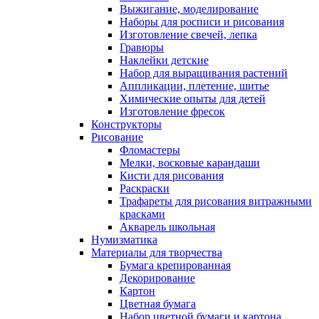
Выжигание, моделирование
Наборы для росписи и рисования
Изготовление свечей, лепка
Гравюры
Наклейки детские
Набор для выращивания растений
Аппликации, плетение, шитье
Химические опыты для детей
Изготовление фресок
Конструкторы
Рисование
Фломастеры
Мелки, восковые карандаши
Кисти для рисования
Раскраски
Трафареты для рисования витражными
красками
Акварель школьная
Нумизматика
Материалы для творчества
Бумага крепированная
Декорирование
Картон
Цветная бумага
Набор цветной бумаги и картона