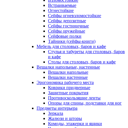
Взломостойкие
Встраиваемые
Огнестойкие
Сейфы огневзломостойкие
Сейфы депозитные
Сейфы гостиничные
Сейфы оружейные
Сейфовые полки
Тайники (сейфы-книги)
Мебель для столовых, баров и кафе
Стулья и табуреты для столовых, баров
и кафе
Столы для столовых, баров и кафе
Вешалки напольные, настенные
Вешалки напольные
Вешалки настенные
Эрогономика рабочего места
Коврики придверные
Защитные покрытия
Противоскользящие ленты
Опоры для спины, подставки для ног
Предметы интерьера
Зеркала
Жалюзи и шторы
Комоды, этажерки и ящики