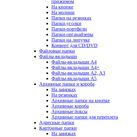
прижимом
На кнопке
На молнии
Папки на резинках
Папки-уголки
Папки-портфели
Папки-органайзеры
Папки на липучке
Конверт для CD/DVD
Файловые папки
Файлы-вкладыши
Файлы-вкладыши А4
Файлы-вкладыши А4+
Файлы-вкладыши А2, А3
Файлы-вкладыши А5
Архивные папки и короба
На завязках
На резинках
Архивные папки на кнопке
Архивные короба
Архивные боксы
Архивные папки для переплета
Адресные папки
Картонные папки
На завязках