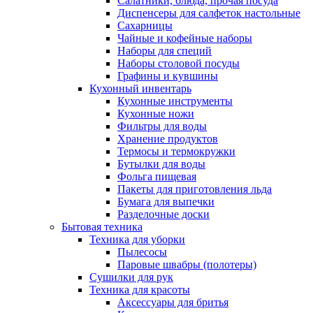
Салатники, блюда, прочая посуда
Диспенсеры для салфеток настольные
Сахарницы
Чайные и кофейные наборы
Наборы для специй
Наборы столовой посуды
Графины и кувшины
Кухонный инвентарь
Кухонные инструменты
Кухонные ножи
Фильтры для воды
Хранение продуктов
Термосы и термокружки
Бутылки для воды
Фольга пищевая
Пакеты для приготовления льда
Бумага для выпечки
Разделочные доски
Бытовая техника
Техника для уборки
Пылесосы
Паровые швабры (полотеры)
Сушилки для рук
Техника для красоты
Аксессуары для бритья