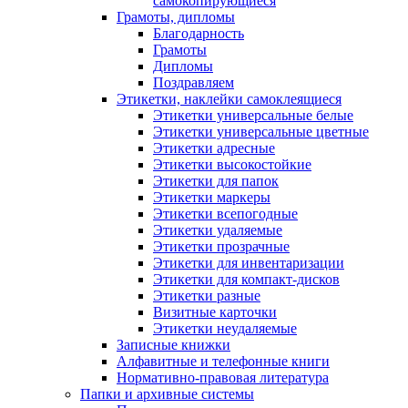
самокопирующиеся
Грамоты, дипломы
Благодарность
Грамоты
Дипломы
Поздравляем
Этикетки, наклейки самоклеящиеся
Этикетки универсальные белые
Этикетки универсальные цветные
Этикетки адресные
Этикетки высокостойкие
Этикетки для папок
Этикетки маркеры
Этикетки всепогодные
Этикетки удаляемые
Этикетки прозрачные
Этикетки для инвентаризации
Этикетки для компакт-дисков
Этикетки разные
Визитные карточки
Этикетки неудаляемые
Записные книжки
Алфавитные и телефонные книги
Нормативно-правовая литература
Папки и архивные системы