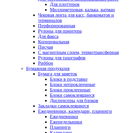
Для плоттеров
Миллиметровая, калька, ватман
Чековая лента для касс, банкоматов и
терминалов
Перфорированная
Рулоны для принтера
Для факса
Копировальная
Писчая
С магнитным слоем, термотрансферная
Рулоны для тахографов
Риббон
Бумажная продукция
Бумага для заметок
Блоки в подставке
Блоки непроклеенные
Блоки проклеенные
Блоки самоклеящиеся
Диспенсеры для блоков
Закладки самоклеящиеся
Ежедневники, календари, планинги
Ежедневники
Еженедельники
Планинги
Календари