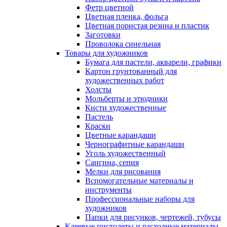
Фетр цветной
Цветная пленка, фольга
Цветная пористая резина и пластик
Заготовки
Проволока синельная
Товары для художников
Бумага для пастели, акварели, графики
Картон грунтованный для
художественных работ
Холсты
Мольберты и этюдники
Кисти художественные
Пастель
Краски
Цветные карандаши
Чернографитные карандаши
Уголь художественный
Сангина, сепия
Мелки для рисования
Вспомогательные материалы и
инструменты
Профессиональные наборы для
художников
Папки для рисунков, чертежей, тубусы
Клеевые пистолеты и расходные материалы