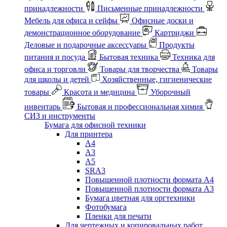
принадлежности
Письменные принадлежности
Мебель для офиса и сейфы
Офисные доски и
демонстрационное оборудование
Картриджи
Деловые и подарочные аксессуары
Продукты
питания и посуда
Бытовая техника
Техника для
офиса и торговли
Товары для творчества
Товары
для школы и детей
Хозяйственные, гигиенические
товары
Красота и медицина
Уборочный
инвентарь
Бытовая и профессиональная химия
СИЗ и инструменты
Бумага для офисной техники
Для принтера
А4
А3
А5
SRA3
Повышенной плотности формата А4
Повышенной плотности формата А3
Бумага цветная для оргтехники
Фотобумага
Пленки для печати
Для чертежных и копировальных работ