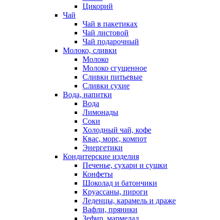
Цикорий
Чай
Чай в пакетиках
Чай листовой
Чай подарочный
Молоко, сливки
Молоко
Молоко сгущенное
Сливки питьевые
Сливки сухие
Вода, напитки
Вода
Лимонады
Соки
Холодный чай, кофе
Квас, морс, компот
Энергетики
Кондитерские изделия
Печенье, сухари и сушки
Конфеты
Шоколад и батончики
Круассаны, пироги
Леденцы, карамель и драже
Вафли, пряники
Зефир, мармелад