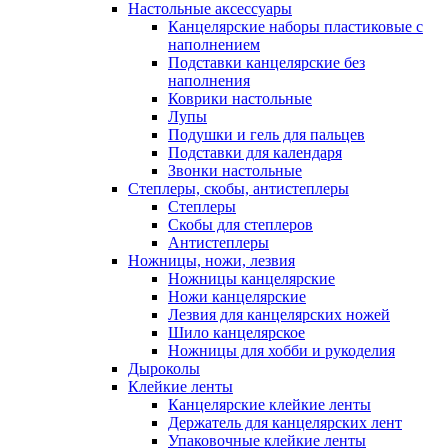
Настольные аксессуары
Канцелярские наборы пластиковые с
наполнением
Подставки канцелярские без
наполнения
Коврики настольные
Лупы
Подушки и гель для пальцев
Подставки для календаря
Звонки настольные
Степлеры, скобы, антистеплеры
Степлеры
Скобы для степлеров
Антистеплеры
Ножницы, ножи, лезвия
Ножницы канцелярские
Ножи канцелярские
Лезвия для канцелярских ножей
Шило канцелярское
Ножницы для хобби и рукоделия
Дыроколы
Клейкие ленты
Канцелярские клейкие ленты
Держатель для канцелярских лент
Упаковочные клейкие ленты