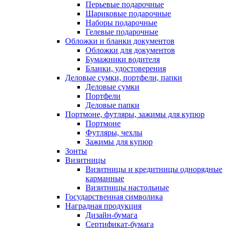
Перьевые подарочные
Шариковые подарочные
Наборы подарочные
Гелевые подарочные
Обложки и бланки документов
Обложки для документов
Бумажники водителя
Бланки, удостоверения
Деловые сумки, портфели, папки
Деловые сумки
Портфели
Деловые папки
Портмоне, футляры, зажимы для купюр
Портмоне
Футляры, чехлы
Зажимы для купюр
Зонты
Визитницы
Визитницы и кредитницы однорядные
карманные
Визитницы настольные
Государственная символика
Наградная продукция
Дизайн-бумага
Сертификат-бумага