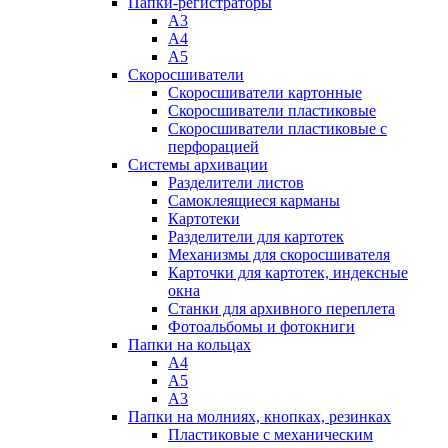
Папки-регистраторы
А3
А4
А5
Скоросшиватели
Скоросшиватели картонные
Скоросшиватели пластиковые
Скоросшиватели пластиковые с
перфорацией
Системы архивации
Разделители листов
Самоклеящиеся карманы
Картотеки
Разделители для картотек
Механизмы для скоросшивателя
Карточки для картотек, индексные
окна
Станки для архивного переплета
Фотоальбомы и фотокниги
Папки на кольцах
А4
А5
А3
Папки на молниях, кнопках, резинках
Пластиковые с механическим