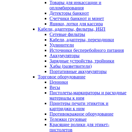
Товары для инкассации и
опломбирования
Детекторы банкнот
Счетчики банкнот и монет
Ящики, лотки для кассира
Кабели, адаптеры, фильтры, ИБП
Сетевые фильтры
Кабели, адаптеры, переходники
Удлинители
Источники бесперебойного питания
Аккумуляторы
Зарядные устройства, тройники
Хабы (разветвители)
Портативные аккумуляторы
Торговое оборудование
Ценники
Весы
Пистолеты-маркираторы и расходные
материалы к ним
Принтеры печати этикеток и
картриджи к ним
Противокражное оборудование
Тележки грузовые
Красящие ролики для этикет-
пистолетов