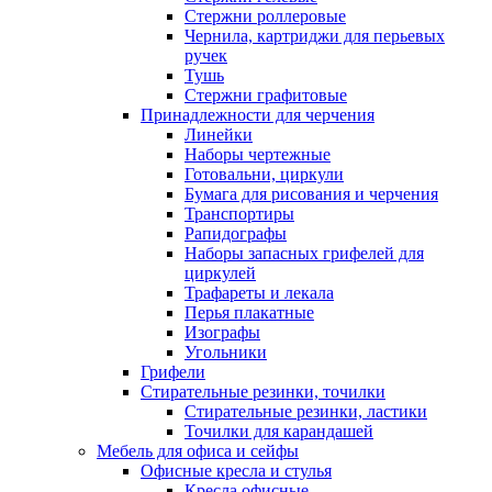
Стержни роллеровые
Чернила, картриджи для перьевых
ручек
Тушь
Стержни графитовые
Принадлежности для черчения
Линейки
Наборы чертежные
Готовальни, циркули
Бумага для рисования и черчения
Транспортиры
Рапидографы
Наборы запасных грифелей для
циркулей
Трафареты и лекала
Перья плакатные
Изографы
Угольники
Грифели
Стирательные резинки, точилки
Стирательные резинки, ластики
Точилки для карандашей
Мебель для офиса и сейфы
Офисные кресла и стулья
Кресла офисные