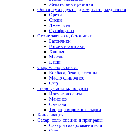
Жевательные резинки
Орехи, сухофрукты, джем, паста, мед, снэки
Орехи
Снеки
Джем, мед
Сухофрукты
Сухие завтраки, батончики
Батончики
Готовые завтраки
Хлопья
Мюсли
Каши
Сыр, масло, колбаса
Колбаса, бекон, ветчина
Масло сливочное
Сыр
Творог, сметана, йогурты
Йогурт, десерты
Майонез
Сметана
Творог, творожные сырки
Консервация
Сахар, соль, специи и приправы
Сахар и сахарозаменители
Соль