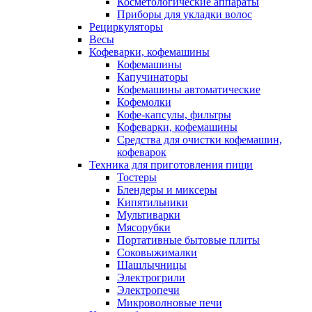
Косметологические аппараты
Приборы для укладки волос
Рециркуляторы
Весы
Кофеварки, кофемашины
Кофемашины
Капучинаторы
Кофемашины автоматические
Кофемолки
Кофе-капсулы, фильтры
Кофеварки, кофемашины
Средства для очистки кофемашин,
кофеварок
Техника для приготовления пищи
Тостеры
Блендеры и миксеры
Кипятильники
Мультиварки
Мясорубки
Портативные бытовые плиты
Соковыжималки
Шашлычницы
Электрогрили
Электропечи
Микроволновые печи