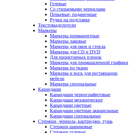
Гелевые
Со стираемыми чернилами
Перьевые, подарочные
Ручки на подставке
Текстовыделители
Маркеры
Маркеры перманентные
Маркеры лаковые
Маркеры для окон и стекла
Маркеры для CD и DVD
Для проекторных пленок
Маркеры для промышленной графики
Маркеры по ткани
Маркеры и воск для реставрации
мебели
Маркеры специальные
Карандаши
Карандаши чернографитовые
Карандаши механические
Карандаши цветные
Карандаши цветные акварельные
Карандаши специальные
Стержни, чернила, картриджи, тушь
Стержни шариковые
Стержни гелевые