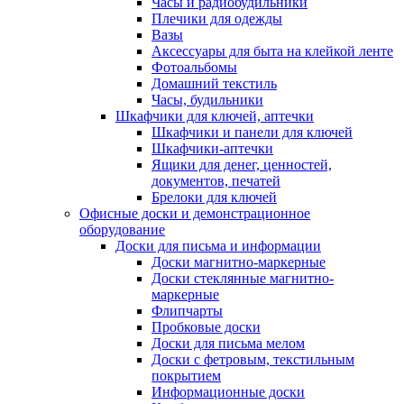
Часы и радиобудильники
Плечики для одежды
Вазы
Аксессуары для быта на клейкой ленте
Фотоальбомы
Домашний текстиль
Часы, будильники
Шкафчики для ключей, аптечки
Шкафчики и панели для ключей
Шкафчики-аптечки
Ящики для денег, ценностей,
документов, печатей
Брелоки для ключей
Офисные доски и демонстрационное
оборудование
Доски для письма и информации
Доски магнитно-маркерные
Доски стеклянные магнитно-
маркерные
Флипчарты
Пробковые доски
Доски для письма мелом
Доски с фетровым, текстильным
покрытием
Информационные доски