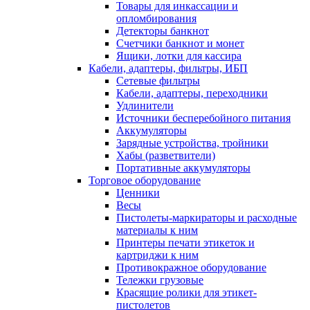
Товары для инкассации и
опломбирования
Детекторы банкнот
Счетчики банкнот и монет
Ящики, лотки для кассира
Кабели, адаптеры, фильтры, ИБП
Сетевые фильтры
Кабели, адаптеры, переходники
Удлинители
Источники бесперебойного питания
Аккумуляторы
Зарядные устройства, тройники
Хабы (разветвители)
Портативные аккумуляторы
Торговое оборудование
Ценники
Весы
Пистолеты-маркираторы и расходные
материалы к ним
Принтеры печати этикеток и
картриджи к ним
Противокражное оборудование
Тележки грузовые
Красящие ролики для этикет-
пистолетов