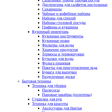
Салатники, блюда, прочая посуда
Диспенсеры для салфеток настольные
Сахарницы
Чайные и кофейные наборы
Наборы для специй
Наборы столовой посуды
Графины и кувшины
Кухонный инвентарь
Кухонные инструменты
Кухонные ножи
Фильтры для воды
Хранение продуктов
Термосы и термокружки
Бутылки для воды
Фольга пищевая
Пакеты для приготовления льда
Бумага для выпечки
Разделочные доски
Бытовая техника
Техника для уборки
Пылесосы
Паровые швабры (полотеры)
Сушилки для рук
Техника для красоты
Аксессуары для бритья