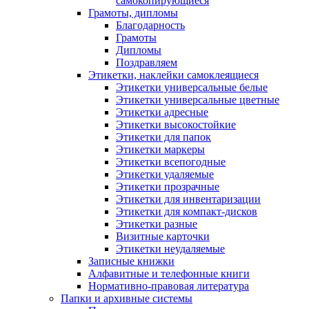
самокопирующиеся
Грамоты, дипломы
Благодарность
Грамоты
Дипломы
Поздравляем
Этикетки, наклейки самоклеящиеся
Этикетки универсальные белые
Этикетки универсальные цветные
Этикетки адресные
Этикетки высокостойкие
Этикетки для папок
Этикетки маркеры
Этикетки всепогодные
Этикетки удаляемые
Этикетки прозрачные
Этикетки для инвентаризации
Этикетки для компакт-дисков
Этикетки разные
Визитные карточки
Этикетки неудаляемые
Записные книжки
Алфавитные и телефонные книги
Нормативно-правовая литература
Папки и архивные системы