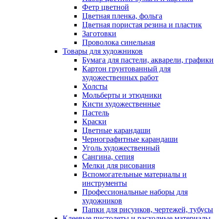
Фетр цветной
Цветная пленка, фольга
Цветная пористая резина и пластик
Заготовки
Проволока синельная
Товары для художников
Бумага для пастели, акварели, графики
Картон грунтованный для
художественных работ
Холсты
Мольберты и этюдники
Кисти художественные
Пастель
Краски
Цветные карандаши
Чернографитные карандаши
Уголь художественный
Сангина, сепия
Мелки для рисования
Вспомогательные материалы и
инструменты
Профессиональные наборы для
художников
Папки для рисунков, чертежей, тубусы
Клеевые пистолеты и расходные материалы