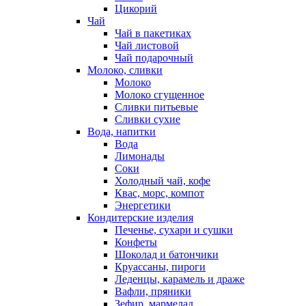
Цикорий
Чай
Чай в пакетиках
Чай листовой
Чай подарочный
Молоко, сливки
Молоко
Молоко сгущенное
Сливки питьевые
Сливки сухие
Вода, напитки
Вода
Лимонады
Соки
Холодный чай, кофе
Квас, морс, компот
Энергетики
Кондитерские изделия
Печенье, сухари и сушки
Конфеты
Шоколад и батончики
Круассаны, пироги
Леденцы, карамель и драже
Вафли, пряники
Зефир, мармелад