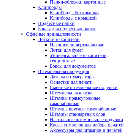
Папки-обложки картонные
Клипборды
Клипборды без крышки
Клипборды с крышкой
Подвесные папки
Боксы для подвесных папок
Офисные принадлежности
Лотки и накопители
Накопители вертикальные
Лотки для бумаг
Универсальные накопители,
секционные
Боксы для документов
Штемпельная продукция
Датеры и нумераторы
Оснастки для печати
Сменные штемпельные подушки
Штемпельная краска
Штампы прямоугольные
самонаборные
Штампы круглые самонаборные
Штампы стандартных слов
Настольные штемпельные подушки
Кассы символов для набора печатей
Аксессуары для штампов и печатей