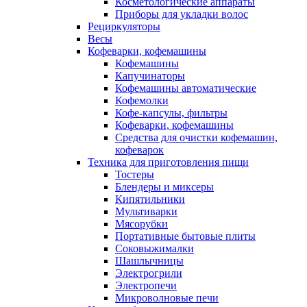
Косметологические аппараты
Приборы для укладки волос
Рециркуляторы
Весы
Кофеварки, кофемашины
Кофемашины
Капучинаторы
Кофемашины автоматические
Кофемолки
Кофе-капсулы, фильтры
Кофеварки, кофемашины
Средства для очистки кофемашин,
кофеварок
Техника для приготовления пищи
Тостеры
Блендеры и миксеры
Кипятильники
Мультиварки
Мясорубки
Портативные бытовые плиты
Соковыжималки
Шашлычницы
Электрогрили
Электропечи
Микроволновые печи