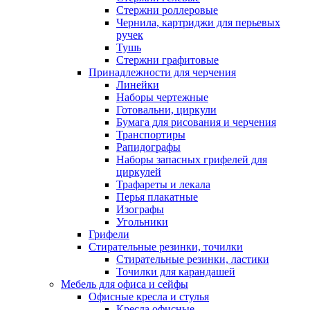
Стержни роллеровые
Чернила, картриджи для перьевых
ручек
Тушь
Стержни графитовые
Принадлежности для черчения
Линейки
Наборы чертежные
Готовальни, циркули
Бумага для рисования и черчения
Транспортиры
Рапидографы
Наборы запасных грифелей для
циркулей
Трафареты и лекала
Перья плакатные
Изографы
Угольники
Грифели
Стирательные резинки, точилки
Стирательные резинки, ластики
Точилки для карандашей
Мебель для офиса и сейфы
Офисные кресла и стулья
Кресла офисные