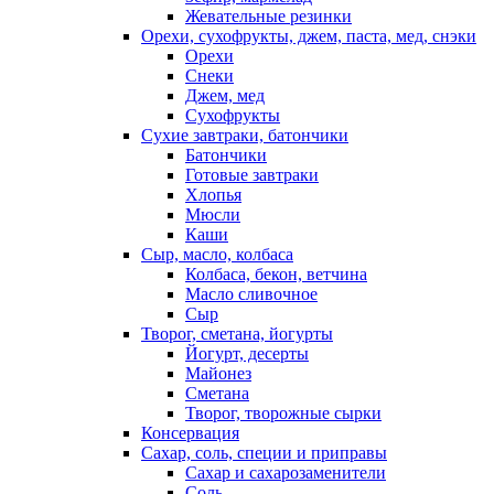
Жевательные резинки
Орехи, сухофрукты, джем, паста, мед, снэки
Орехи
Снеки
Джем, мед
Сухофрукты
Сухие завтраки, батончики
Батончики
Готовые завтраки
Хлопья
Мюсли
Каши
Сыр, масло, колбаса
Колбаса, бекон, ветчина
Масло сливочное
Сыр
Творог, сметана, йогурты
Йогурт, десерты
Майонез
Сметана
Творог, творожные сырки
Консервация
Сахар, соль, специи и приправы
Сахар и сахарозаменители
Соль