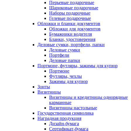
Перьевые подарочные
Шариковые подарочные
Наборы подарочные
Гелевые подарочные
Обложки и бланки документов
Обложки для документов
Бумажники водителя
Бланки, удостоверения
Деловые сумки, портфели, папки
Деловые сумки
Портфели
Деловые папки
Портмоне, футляры, зажимы для купюр
Портмоне
Футляры, чехлы
Зажимы для купюр
Зонты
Визитницы
Визитницы и кредитницы однорядные
карманные
Визитницы настольные
Государственная символика
Наградная продукция
Дизайн-бумага
Сертификат-бумага