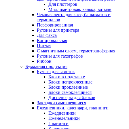
Для плоттеров
Миллиметровая, калька, ватман
Чековая лента для касс, банкоматов и
терминалов
Перфорированная
Рулоны для принтера
Для факса
Копировальная
Писчая
С магнитным слоем, термотрансферная
Рулоны для тахографов
Риббон
Бумажная продукция
Бумага для заметок
Блоки в подставке
Блоки непроклеенные
Блоки проклеенные
Блоки самоклеящиеся
Диспенсеры для блоков
Закладки самоклеящиеся
Ежедневники, календари, планинги
Ежедневники
Еженедельники
Планинги
Календари