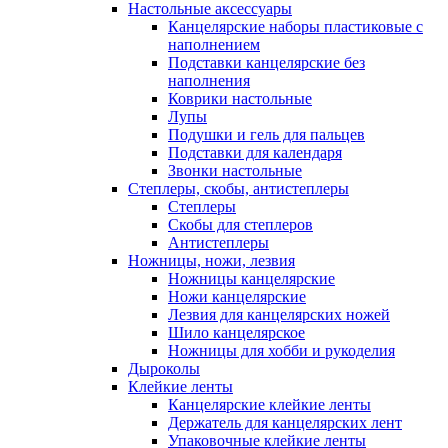
Настольные аксессуары
Канцелярские наборы пластиковые с
наполнением
Подставки канцелярские без
наполнения
Коврики настольные
Лупы
Подушки и гель для пальцев
Подставки для календаря
Звонки настольные
Степлеры, скобы, антистеплеры
Степлеры
Скобы для степлеров
Антистеплеры
Ножницы, ножи, лезвия
Ножницы канцелярские
Ножи канцелярские
Лезвия для канцелярских ножей
Шило канцелярское
Ножницы для хобби и рукоделия
Дыроколы
Клейкие ленты
Канцелярские клейкие ленты
Держатель для канцелярских лент
Упаковочные клейкие ленты