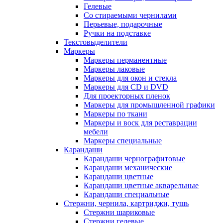
Гелевые
Со стираемыми чернилами
Перьевые, подарочные
Ручки на подставке
Текстовыделители
Маркеры
Маркеры перманентные
Маркеры лаковые
Маркеры для окон и стекла
Маркеры для CD и DVD
Для проекторных пленок
Маркеры для промышленной графики
Маркеры по ткани
Маркеры и воск для реставрации
мебели
Маркеры специальные
Карандаши
Карандаши чернографитовые
Карандаши механические
Карандаши цветные
Карандаши цветные акварельные
Карандаши специальные
Стержни, чернила, картриджи, тушь
Стержни шариковые
Стержни гелевые