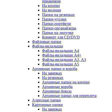
прижимом
На кнопке
На молнии
Папки на резинках
Папки-уголки
Папки-портфели
Папки-органайзеры
Папки на липучке
Конверт для CD/DVD
Файловые папки
Файлы-вкладыши
Файлы-вкладыши А4
Файлы-вкладыши А4+
Файлы-вкладыши А2, А3
Файлы-вкладыши А5
Архивные папки и короба
На завязках
На резинках
Архивные папки на кнопке
Архивные короба
Архивные боксы
Архивные папки для переплета
Адресные папки
Картонные папки
На завязках