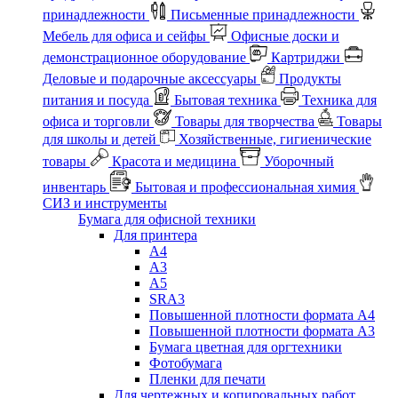
принадлежности
Письменные принадлежности
Мебель для офиса и сейфы
Офисные доски и
демонстрационное оборудование
Картриджи
Деловые и подарочные аксессуары
Продукты
питания и посуда
Бытовая техника
Техника для
офиса и торговли
Товары для творчества
Товары
для школы и детей
Хозяйственные, гигиенические
товары
Красота и медицина
Уборочный
инвентарь
Бытовая и профессиональная химия
СИЗ и инструменты
Бумага для офисной техники
Для принтера
А4
А3
А5
SRA3
Повышенной плотности формата А4
Повышенной плотности формата А3
Бумага цветная для оргтехники
Фотобумага
Пленки для печати
Для чертежных и копировальных работ