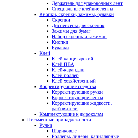
Держатель для упаковочных лент
Специальные клейкие ленты
Кнопки, скрепки, зажимы, булавки
Скрепки
Диспенсеры для скрепок
Зажимы для бумаг
Набор скрепок и зажимов
Кнопки
Булавки
Клей
Клей канцелярский
Клей ПВА
Клей-карандаш
Клей-роллер
Клей хозяйственный
Корректирующие средства
Корректирующие ручки
Корректирующие ленты
Корректирующие жидкости,
разбавители
Комплектующие к дыроколам
Письменные принадлежности
Ручки
Шариковые
Роллеры, линеры, капиллярные