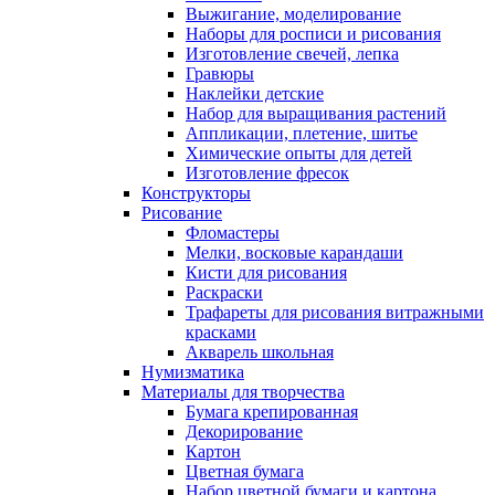
Выжигание, моделирование
Наборы для росписи и рисования
Изготовление свечей, лепка
Гравюры
Наклейки детские
Набор для выращивания растений
Аппликации, плетение, шитье
Химические опыты для детей
Изготовление фресок
Конструкторы
Рисование
Фломастеры
Мелки, восковые карандаши
Кисти для рисования
Раскраски
Трафареты для рисования витражными
красками
Акварель школьная
Нумизматика
Материалы для творчества
Бумага крепированная
Декорирование
Картон
Цветная бумага
Набор цветной бумаги и картона