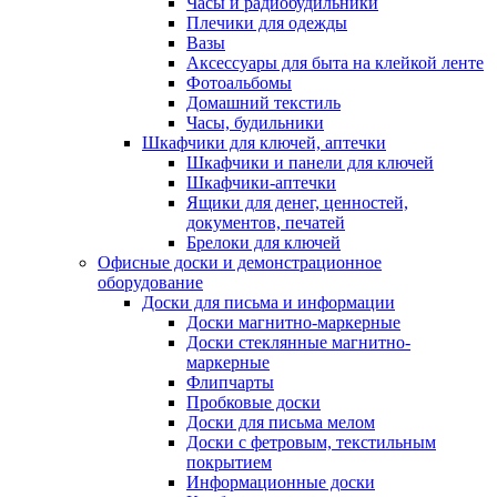
Часы и радиобудильники
Плечики для одежды
Вазы
Аксессуары для быта на клейкой ленте
Фотоальбомы
Домашний текстиль
Часы, будильники
Шкафчики для ключей, аптечки
Шкафчики и панели для ключей
Шкафчики-аптечки
Ящики для денег, ценностей,
документов, печатей
Брелоки для ключей
Офисные доски и демонстрационное
оборудование
Доски для письма и информации
Доски магнитно-маркерные
Доски стеклянные магнитно-
маркерные
Флипчарты
Пробковые доски
Доски для письма мелом
Доски с фетровым, текстильным
покрытием
Информационные доски