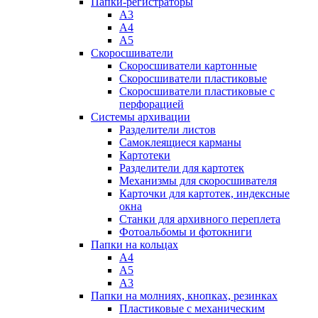
Папки-регистраторы
А3
А4
А5
Скоросшиватели
Скоросшиватели картонные
Скоросшиватели пластиковые
Скоросшиватели пластиковые с
перфорацией
Системы архивации
Разделители листов
Самоклеящиеся карманы
Картотеки
Разделители для картотек
Механизмы для скоросшивателя
Карточки для картотек, индексные
окна
Станки для архивного переплета
Фотоальбомы и фотокниги
Папки на кольцах
А4
А5
А3
Папки на молниях, кнопках, резинках
Пластиковые с механическим