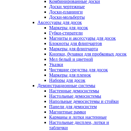
Комбинированные доски
Доски чертежные
Доски-планинги
Доски-мольберты
Аксессуары для досок
Маркеры для досок
Губки-стиратели
Магниты и аксессуары для досок
Блокноты для флипчартов
Маркеры для флипчарта
Кнопки, булавки для пробковых досок
Мел белый и цветной
Указки
Чистящие средства для досок
Маркеры для пленок
Наборы для досок
Демонстрационные системы
Настенные демосистемы
Настольные демосистемы
Напольные демосистемы и стойки
Панели для демосистем
Магнитные рамки
Карманы и лотки настенные
Настольные дисплеи, лотки и
таблички