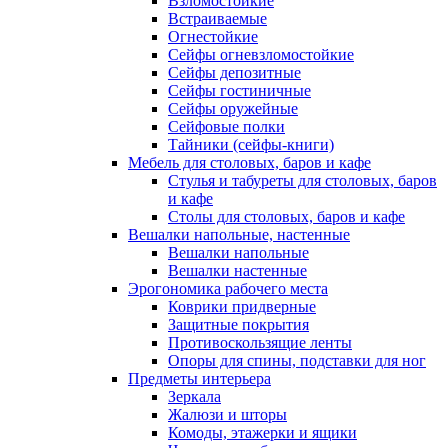
Взломостойкие
Встраиваемые
Огнестойкие
Сейфы огневзломостойкие
Сейфы депозитные
Сейфы гостиничные
Сейфы оружейные
Сейфовые полки
Тайники (сейфы-книги)
Мебель для столовых, баров и кафе
Стулья и табуреты для столовых, баров
и кафе
Столы для столовых, баров и кафе
Вешалки напольные, настенные
Вешалки напольные
Вешалки настенные
Эрогономика рабочего места
Коврики придверные
Защитные покрытия
Противоскользящие ленты
Опоры для спины, подставки для ног
Предметы интерьера
Зеркала
Жалюзи и шторы
Комоды, этажерки и ящики