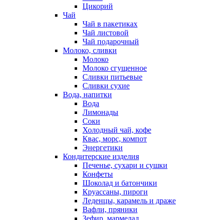
Цикорий
Чай
Чай в пакетиках
Чай листовой
Чай подарочный
Молоко, сливки
Молоко
Молоко сгущенное
Сливки питьевые
Сливки сухие
Вода, напитки
Вода
Лимонады
Соки
Холодный чай, кофе
Квас, морс, компот
Энергетики
Кондитерские изделия
Печенье, сухари и сушки
Конфеты
Шоколад и батончики
Круассаны, пироги
Леденцы, карамель и драже
Вафли, пряники
Зефир, мармелад