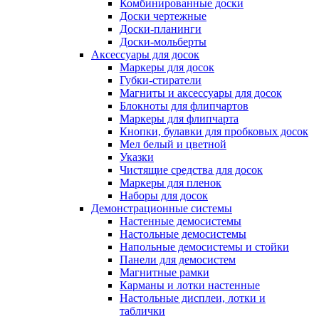
Комбинированные доски
Доски чертежные
Доски-планинги
Доски-мольберты
Аксессуары для досок
Маркеры для досок
Губки-стиратели
Магниты и аксессуары для досок
Блокноты для флипчартов
Маркеры для флипчарта
Кнопки, булавки для пробковых досок
Мел белый и цветной
Указки
Чистящие средства для досок
Маркеры для пленок
Наборы для досок
Демонстрационные системы
Настенные демосистемы
Настольные демосистемы
Напольные демосистемы и стойки
Панели для демосистем
Магнитные рамки
Карманы и лотки настенные
Настольные дисплеи, лотки и
таблички