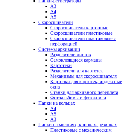
Папки-регистраторы
А3
А4
А5
Скоросшиватели
Скоросшиватели картонные
Скоросшиватели пластиковые
Скоросшиватели пластиковые с
перфорацией
Системы архивации
Разделители листов
Самоклеящиеся карманы
Картотеки
Разделители для картотек
Механизмы для скоросшивателя
Карточки для картотек, индексные
окна
Станки для архивного переплета
Фотоальбомы и фотокниги
Папки на кольцах
А4
А5
А3
Папки на молниях, кнопках, резинках
Пластиковые с механическим