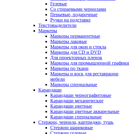
Гелевые
Со стираемыми чернилами
Перьевые, подарочные
Ручки на подставке
Текстовыделители
Маркеры
Маркеры перманентные
Маркеры лаковые
Маркеры для окон и стекла
Маркеры для CD и DVD
Для проекторных пленок
Маркеры для промышленной графики
Маркеры по ткани
Маркеры и воск для реставрации
мебели
Маркеры специальные
Карандаши
Карандаши чернографитовые
Карандаши механические
Карандаши цветные
Карандаши цветные акварельные
Карандаши специальные
Стержни, чернила, картриджи, тушь
Стержни шариковые
Стержни гелевые