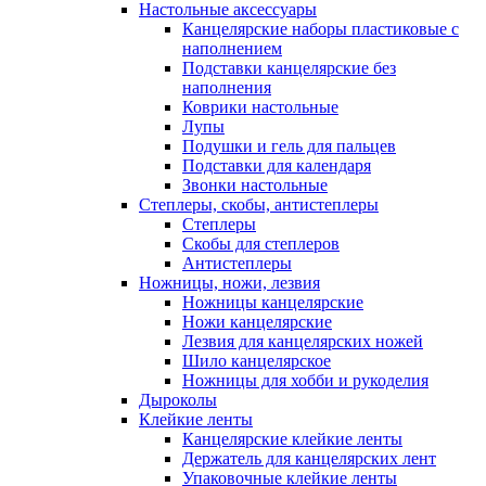
Настольные аксессуары
Канцелярские наборы пластиковые с
наполнением
Подставки канцелярские без
наполнения
Коврики настольные
Лупы
Подушки и гель для пальцев
Подставки для календаря
Звонки настольные
Степлеры, скобы, антистеплеры
Степлеры
Скобы для степлеров
Антистеплеры
Ножницы, ножи, лезвия
Ножницы канцелярские
Ножи канцелярские
Лезвия для канцелярских ножей
Шило канцелярское
Ножницы для хобби и рукоделия
Дыроколы
Клейкие ленты
Канцелярские клейкие ленты
Держатель для канцелярских лент
Упаковочные клейкие ленты