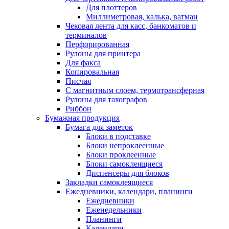
Для плоттеров
Миллиметровая, калька, ватман
Чековая лента для касс, банкоматов и
терминалов
Перфорированная
Рулоны для принтера
Для факса
Копировальная
Писчая
С магнитным слоем, термотрансферная
Рулоны для тахографов
Риббон
Бумажная продукция
Бумага для заметок
Блоки в подставке
Блоки непроклеенные
Блоки проклеенные
Блоки самоклеящиеся
Диспенсеры для блоков
Закладки самоклеящиеся
Ежедневники, календари, планинги
Ежедневники
Еженедельники
Планинги
Календари