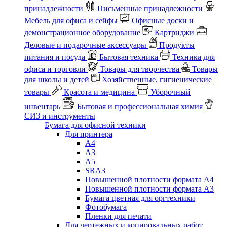
принадлежности
Письменные принадлежности
Мебель для офиса и сейфы
Офисные доски и
демонстрационное оборудование
Картриджи
Деловые и подарочные аксессуары
Продукты
питания и посуда
Бытовая техника
Техника для
офиса и торговли
Товары для творчества
Товары
для школы и детей
Хозяйственные, гигиенические
товары
Красота и медицина
Уборочный
инвентарь
Бытовая и профессиональная химия
СИЗ и инструменты
Бумага для офисной техники
Для принтера
А4
А3
А5
SRA3
Повышенной плотности формата А4
Повышенной плотности формата А3
Бумага цветная для оргтехники
Фотобумага
Пленки для печати
Для чертежных и копировальных работ