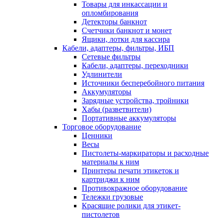
Товары для инкассации и
опломбирования
Детекторы банкнот
Счетчики банкнот и монет
Ящики, лотки для кассира
Кабели, адаптеры, фильтры, ИБП
Сетевые фильтры
Кабели, адаптеры, переходники
Удлинители
Источники бесперебойного питания
Аккумуляторы
Зарядные устройства, тройники
Хабы (разветвители)
Портативные аккумуляторы
Торговое оборудование
Ценники
Весы
Пистолеты-маркираторы и расходные
материалы к ним
Принтеры печати этикеток и
картриджи к ним
Противокражное оборудование
Тележки грузовые
Красящие ролики для этикет-
пистолетов