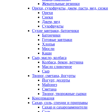
Жевательные резинки
Орехи, сухофрукты, джем, паста, мед, снэки
Орехи
Снеки
Джем, мед
Сухофрукты
Сухие завтраки, батончики
Батончики
Готовые завтраки
Хлопья
Мюсли
Каши
Сыр, масло, колбаса
Колбаса, бекон, ветчина
Масло сливочное
Сыр
Творог, сметана, йогурты
Йогурт, десерты
Майонез
Сметана
Творог, творожные сырки
Консервация
Сахар, соль, специи и приправы
Сахар и сахарозаменители
Соль