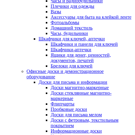
Часы и радиобудильники
Плечики для одежды
Вазы
Аксессуары для быта на клейкой ленте
Фотоальбомы
Домашний текстиль
Часы, будильники
Шкафчики для ключей, аптечки
Шкафчики и панели для ключей
Шкафчики-аптечки
Ящики для денег, ценностей,
документов, печатей
Брелоки для ключей
Офисные доски и демонстрационное
оборудование
Доски для письма и информации
Доски магнитно-маркерные
Доски стеклянные магнитно-
маркерные
Флипчарты
Пробковые доски
Доски для письма мелом
Доски с фетровым, текстильным
покрытием
Информационные доски