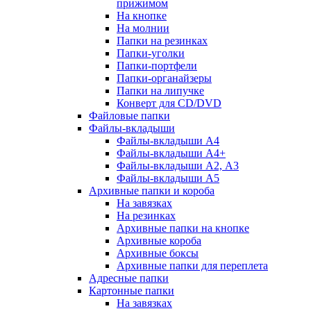
прижимом
На кнопке
На молнии
Папки на резинках
Папки-уголки
Папки-портфели
Папки-органайзеры
Папки на липучке
Конверт для CD/DVD
Файловые папки
Файлы-вкладыши
Файлы-вкладыши А4
Файлы-вкладыши А4+
Файлы-вкладыши А2, А3
Файлы-вкладыши А5
Архивные папки и короба
На завязках
На резинках
Архивные папки на кнопке
Архивные короба
Архивные боксы
Архивные папки для переплета
Адресные папки
Картонные папки
На завязках