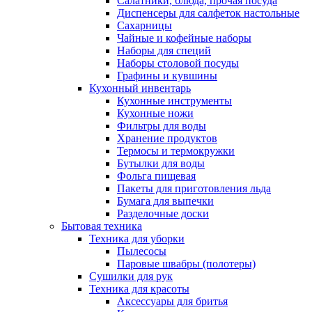
Салатники, блюда, прочая посуда
Диспенсеры для салфеток настольные
Сахарницы
Чайные и кофейные наборы
Наборы для специй
Наборы столовой посуды
Графины и кувшины
Кухонный инвентарь
Кухонные инструменты
Кухонные ножи
Фильтры для воды
Хранение продуктов
Термосы и термокружки
Бутылки для воды
Фольга пищевая
Пакеты для приготовления льда
Бумага для выпечки
Разделочные доски
Бытовая техника
Техника для уборки
Пылесосы
Паровые швабры (полотеры)
Сушилки для рук
Техника для красоты
Аксессуары для бритья