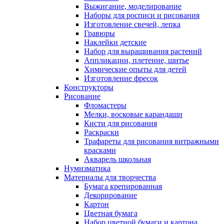
Выжигание, моделирование
Наборы для росписи и рисования
Изготовление свечей, лепка
Гравюры
Наклейки детские
Набор для выращивания растений
Аппликации, плетение, шитье
Химические опыты для детей
Изготовление фресок
Конструкторы
Рисование
Фломастеры
Мелки, восковые карандаши
Кисти для рисования
Раскраски
Трафареты для рисования витражными
красками
Акварель школьная
Нумизматика
Материалы для творчества
Бумага крепированная
Декорирование
Картон
Цветная бумага
Набор цветной бумаги и картона