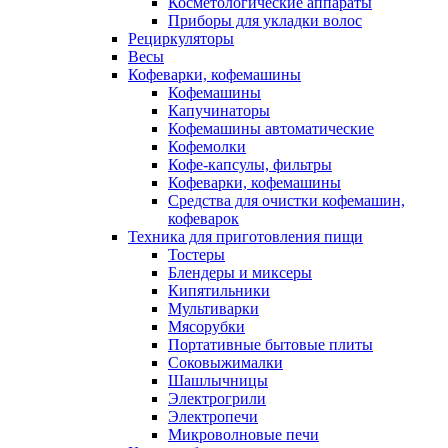
Косметологические аппараты
Приборы для укладки волос
Рециркуляторы
Весы
Кофеварки, кофемашины
Кофемашины
Капучинаторы
Кофемашины автоматические
Кофемолки
Кофе-капсулы, фильтры
Кофеварки, кофемашины
Средства для очистки кофемашин,
кофеварок
Техника для приготовления пищи
Тостеры
Блендеры и миксеры
Кипятильники
Мультиварки
Мясорубки
Портативные бытовые плиты
Соковыжималки
Шашлычницы
Электрогрили
Электропечи
Микроволновые печи