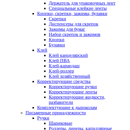
Держатель для упаковочных лент
Специальные клейкие ленты
Кнопки, скрепки, зажимы, булавки
Скрепки
Диспенсеры для скрепок
Зажимы для бумаг
Набор скрепок и зажимов
Кнопки
Булавки
Клей
Клей канцелярский
Клей ПВА
Клей-карандаш
Клей-роллер
Клей хозяйственный
Корректирующие средства
Корректирующие ручки
Корректирующие ленты
Корректирующие жидкости,
разбавители
Комплектующие к дыроколам
Письменные принадлежности
Ручки
Шариковые
Роллеры, линеры, капиллярные