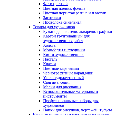
Фетр цветной
Цветная пленка, фольга
Цветная пористая резина и пластик
Заготовки
Проволока синельная
Товары для художников
Бумага для пастели, акварели, графики
Картон грунтованный для
художественных работ
Холсты
Мольберты и этюдники
Кисти художественные
Пастель
Краски
Цветные карандаши
Чернографитные карандаши
Уголь художественный
Сангина, сепия
Мелки для рисования
Вспомогательные материалы и
инструменты
Профессиональные наборы для
художников
Папки для рисунков, чертежей, тубусы
Клеевые пистолеты и расходные материалы