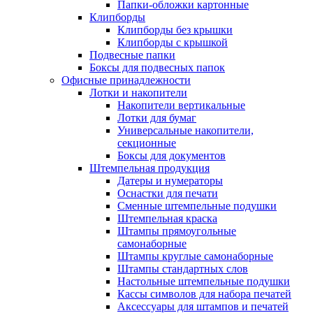
Папки-обложки картонные
Клипборды
Клипборды без крышки
Клипборды с крышкой
Подвесные папки
Боксы для подвесных папок
Офисные принадлежности
Лотки и накопители
Накопители вертикальные
Лотки для бумаг
Универсальные накопители,
секционные
Боксы для документов
Штемпельная продукция
Датеры и нумераторы
Оснастки для печати
Сменные штемпельные подушки
Штемпельная краска
Штампы прямоугольные
самонаборные
Штампы круглые самонаборные
Штампы стандартных слов
Настольные штемпельные подушки
Кассы символов для набора печатей
Аксессуары для штампов и печатей