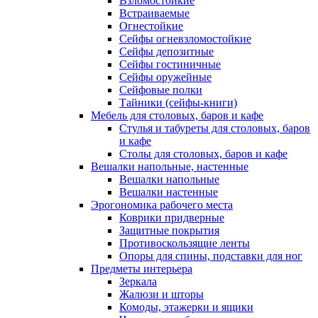
Взломостойкие
Встраиваемые
Огнестойкие
Сейфы огневзломостойкие
Сейфы депозитные
Сейфы гостиничные
Сейфы оружейные
Сейфовые полки
Тайники (сейфы-книги)
Мебель для столовых, баров и кафе
Стулья и табуреты для столовых, баров
и кафе
Столы для столовых, баров и кафе
Вешалки напольные, настенные
Вешалки напольные
Вешалки настенные
Эрогономика рабочего места
Коврики придверные
Защитные покрытия
Противоскользящие ленты
Опоры для спины, подставки для ног
Предметы интерьера
Зеркала
Жалюзи и шторы
Комоды, этажерки и ящики