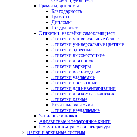
самокопирующиеся
Грамоты, дипломы
Благодарность
Грамоты
Дипломы
Поздравляем
Этикетки, наклейки самоклеящиеся
Этикетки универсальные белые
Этикетки универсальные цветные
Этикетки адресные
Этикетки высокостойкие
Этикетки для папок
Этикетки маркеры
Этикетки всепогодные
Этикетки удаляемые
Этикетки прозрачные
Этикетки для инвентаризации
Этикетки для компакт-дисков
Этикетки разные
Визитные карточки
Этикетки неудаляемые
Записные книжки
Алфавитные и телефонные книги
Нормативно-правовая литература
Папки и архивные системы