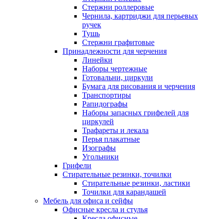
Стержни роллеровые
Чернила, картриджи для перьевых
ручек
Тушь
Стержни графитовые
Принадлежности для черчения
Линейки
Наборы чертежные
Готовальни, циркули
Бумага для рисования и черчения
Транспортиры
Рапидографы
Наборы запасных грифелей для
циркулей
Трафареты и лекала
Перья плакатные
Изографы
Угольники
Грифели
Стирательные резинки, точилки
Стирательные резинки, ластики
Точилки для карандашей
Мебель для офиса и сейфы
Офисные кресла и стулья
Кресла офисные