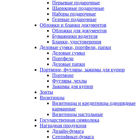
Перьевые подарочные
Шариковые подарочные
Наборы подарочные
Гелевые подарочные
Обложки и бланки документов
Обложки для документов
Бумажники водителя
Бланки, удостоверения
Деловые сумки, портфели, папки
Деловые сумки
Портфели
Деловые папки
Портмоне, футляры, зажимы для купюр
Портмоне
Футляры, чехлы
Зажимы для купюр
Зонты
Визитницы
Визитницы и кредитницы однорядные
карманные
Визитницы настольные
Государственная символика
Наградная продукция
Дизайн-бумага
Сертификат-бумага