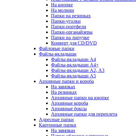
На кнопке
На молнии
Папки на резинках
Папки-уголки
Папки-портфели
Папки-органайзеры
Папки на липучке
Конверт для CD/DVD
Файловые папки
Файлы-вкладыши
Файлы-вкладыши А4
Файлы-вкладыши А4+
Файлы-вкладыши А2, А3
Файлы-вкладыши А5
Архивные папки и короба
На завязках
На резинках
Архивные папки на кнопке
Архивные короба
Архивные боксы
Архивные папки для переплета
Адресные папки
Картонные папки
На завязках
Папки-обложки картонные