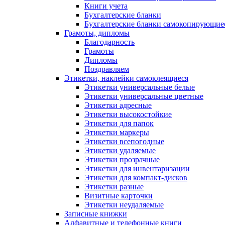
Книги учета
Бухгалтерские бланки
Бухгалтерские бланки самокопирующие
Грамоты, дипломы
Благодарность
Грамоты
Дипломы
Поздравляем
Этикетки, наклейки самоклеящиеся
Этикетки универсальные белые
Этикетки универсальные цветные
Этикетки адресные
Этикетки высокостойкие
Этикетки для папок
Этикетки маркеры
Этикетки всепогодные
Этикетки удаляемые
Этикетки прозрачные
Этикетки для инвентаризации
Этикетки для компакт-дисков
Этикетки разные
Визитные карточки
Этикетки неудаляемые
Записные книжки
Алфавитные и телефонные книги