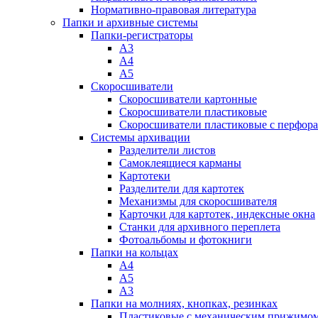
Нормативно-правовая литература
Папки и архивные системы
Папки-регистраторы
А3
А4
А5
Скоросшиватели
Скоросшиватели картонные
Скоросшиватели пластиковые
Скоросшиватели пластиковые с перфор
Системы архивации
Разделители листов
Самоклеящиеся карманы
Картотеки
Разделители для картотек
Механизмы для скоросшивателя
Карточки для картотек, индексные окна
Станки для архивного переплета
Фотоальбомы и фотокниги
Папки на кольцах
А4
А5
А3
Папки на молниях, кнопках, резинках
Пластиковые с механическим прижимо