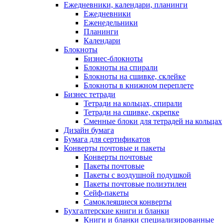
Ежедневники, календари, планинги
Ежедневники
Еженедельники
Планинги
Календари
Блокноты
Бизнес-блокноты
Блокноты на спирали
Блокноты на сшивке, склейке
Блокноты в книжном переплете
Бизнес тетради
Тетради на кольцах, спирали
Тетради на сшивке, скрепке
Сменные блоки для тетрадей на кольцах
Дизайн бумага
Бумага для сертификатов
Конверты почтовые и пакеты
Конверты почтовые
Пакеты почтовые
Пакеты с воздушной подушкой
Пакеты почтовые полиэтилен
Сейф-пакеты
Самоклеящиеся конверты
Бухгалтерские книги и бланки
Книги и бланки специализированные