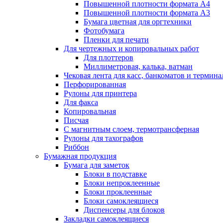
Повышенной плотности формата А4
Повышенной плотности формата А3
Бумага цветная для оргтехники
Фотобумага
Пленки для печати
Для чертежных и копировальных работ
Для плоттеров
Миллиметровая, калька, ватман
Чековая лента для касс, банкоматов и термина
Перфорированная
Рулоны для принтера
Для факса
Копировальная
Писчая
С магнитным слоем, термотрансферная
Рулоны для тахографов
Риббон
Бумажная продукция
Бумага для заметок
Блоки в подставке
Блоки непроклеенные
Блоки проклеенные
Блоки самоклеящиеся
Диспенсеры для блоков
Закладки самоклеящиеся